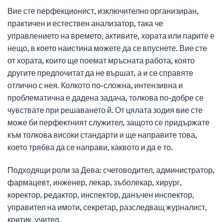
Вие сте перфекционист, изключително организиран,
практичен и естествен анализатор, така че
управлението на времето, активите, хората или парите е
нещо, в което наистина можете да се впуснете. Вие сте
от хората, които ще поемат мръсната работа, която
другите предпочитат да не вършат, а и се справяте
отлично с нея. Колкото по-сложна, интензивна и
проблематична е дадена задача, толкова по-добре се
чувствате при решаването й. От цялата зодия вие сте
може би перфектният служител, защото се придържате
към толкова високи стандарти и ще направите това,
което трябва да се направи, каквото и да е то.
Подходящи роли за Дева: счетоводител, администратор,
фармацевт, инженер, лекар, зъболекар, хирург,
коректор, редактор, инспектор, данъчен инспектор,
управител на имоти, секретар, разследващ журналист,
критик, учител.