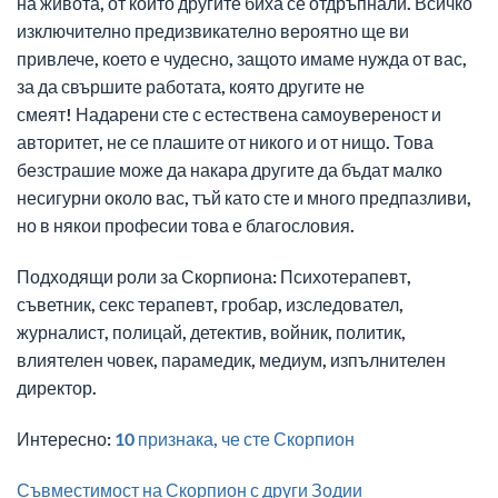
на живота, от които другите биха се отдръпнали. Всичко
изключително предизвикателно вероятно ще ви
привлече, което е чудесно, защото имаме нужда от вас,
за да свършите работата, която другите не
смеят! Надарени сте с естествена самоувереност и
авторитет, не се плашите от никого и от нищо. Това
безстрашие може да накара другите да бъдат малко
несигурни около вас, тъй като сте и много предпазливи,
но в някои професии това е благословия.
Подходящи роли за Скорпиона: Психотерапевт,
съветник, секс терапевт, гробар, изследовател,
журналист, полицай, детектив, войник, политик,
влиятелен човек, парамедик, медиум, изпълнителен
директор.
Интересно:
10 признака, че сте Скорпион
Съвместимост на Скорпион с други Зодии