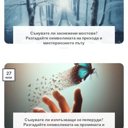
Сънувате ли заснежени мостове?
Разгадайте символиката на прехода и
мистериозното пъту
27
юли
Сънувате ли изплъзващи се пеперуди?
Разгадайте символиката на промяната и