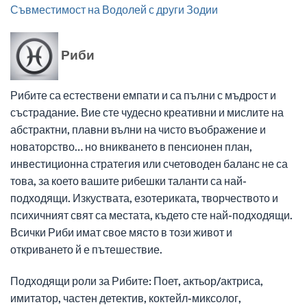
Съвместимост на Водолей с други Зодии
Риби
Рибите са естествени емпати и са пълни с мъдрост и
състрадание. Вие сте чудесно креативни и мислите на
абстрактни, плавни вълни на чисто въображение и
новаторство… но вникването в пенсионен план,
инвестиционна стратегия или счетоводен баланс не са
това, за което вашите рибешки таланти са най-
подходящи. Изкуствата, езотериката, творчеството и
психичният свят са местата, където сте най-подходящи.
Всички Риби имат свое място в този живот и
откриването й е пътешествие.
Подходящи роли за Рибите: Поет, актьор/актриса,
имитатор, частен детектив, коктейл-миксолог,