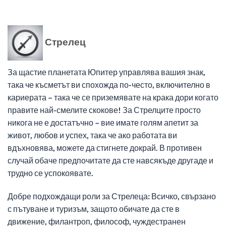
Стрелец
За щастие планетата Юпитер управлява вашия знак,
така че късметът ви спохожда по-често, включително в
кариерата – така че се приземявате на крака дори когато
правите най-смелите скокове! За Стрелците просто
никога не е достатъчно – вие имате голям апетит за
живот, любов и успех, така че ако работата ви
вдъхновява, можете да стигнете докрай. В противен
случай обаче предпочитате да сте навсякъде другаде и
трудно се успокоявате.
Добре подхождащи роли за Стрелеца: Всичко, свързано
с пътуване и туризъм, защото обичате да сте в
движение, филантроп, философ, чуждестранен