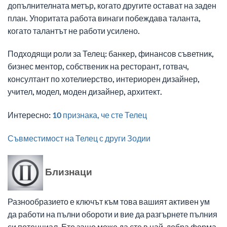
допълнителната метър, когато другите остават на заден
план. Упоритата работа винаги побеждава таланта,
когато талантът не работи усилено.
Подходящи роли за Телец: банкер, финансов съветник,
бизнес ментор, собственик на ресторант, готвач,
консултант по хотелиерство, интериорен дизайнер,
учител, модел, моден дизайнер, архитект.
Интересно:
10 признака, че сте Телец
Съвместимост на Телец с други Зодии
Близнаци
Разнообразието е ключът към това вашият активен ум
да работи на пълни обороти и вие да разгърнете пълния
си потенциал. Ето защо може да сте в най-добра форма,