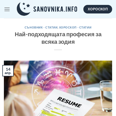
Skip
ХОРОСКОП
to
content
СЪНОВНИК - СТАТИИ
,
ХОРОСКОП - СТАТИИ
Най-подходящата професия за
всяка зодия
14
апр.