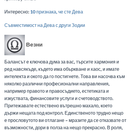
Интересно:
10 признака, че сте Дева
Съвместимост на Дева с други Зодии
Везни
Балансът е ключова дума за вас, търсите хармония и
ред навсякъде, където има объркване и хаос, и имате
интелекта и окото да го постигнете. Това ви насочва към
няколко различни професионални направления,
например правото и правосъдието, естетиката и
изкуствата, финансовите услуги и счетоводството.
Притежавате естествено вътрешно махало, което
държи нещата под контрол. Единственото трудно нещо
е прословутото ви отлагане – мразите да се отказвате от
възможности, дори в полза на нещо прекрасно. В роля,