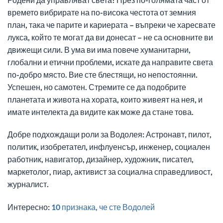
времето вибрирате на по-висока честота от земния
план, така че парите и кариерата – въпреки че харесвате
лукса, който те могат да ви донесат – не са основните ви
движещи сили. В ума ви има повече хуманитарни,
глобални и етични проблеми, искате да направите света
по-добро място. Вие сте блестящи, но непостоянни.
Успешен, но самотен. Стремите се да подобрите
планетата и живота на хората, които живеят на нея, и
имате интелекта да видите как може да стане това.
Добре подхождащи роли за Водолея: Астронавт, пилот,
политик, изобретател, инфлуенсър, инженер, социален
работник, навигатор, дизайнер, художник, писател,
маркетолог, пиар, активист за социална справедливост,
журналист.
Интересно:
10 признака, че сте Водолей