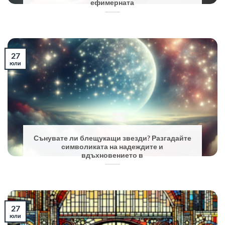
ефимерната
27
юли
Сънувате ли блещукащи звезди? Разгадайте
символиката на надеждите и
вдъхновението в
27
юли