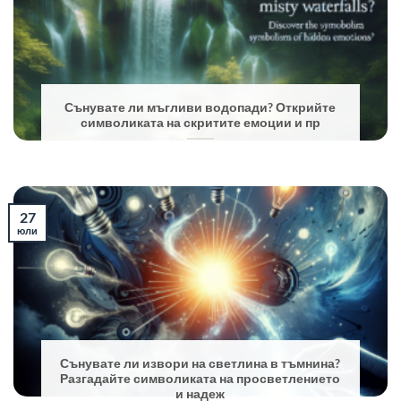
Сънувате ли мъгливи водопади? Открийте
символиката на скритите емоции и пр
27
юли
Сънувате ли извори на светлина в тъмнина?
Разгадайте символиката на просветлението
и надеж