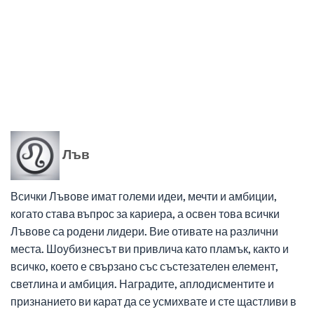
Лъв
Всички Лъвове имат големи идеи, мечти и амбиции,
когато става въпрос за кариера, а освен това всички
Лъвове са родени лидери. Вие отивате на различни
места. Шоубизнесът ви привлича като пламък, както и
всичко, което е свързано със състезателен елемент,
светлина и амбиция. Наградите, аплодисментите и
признанието ви карат да се усмихвате и сте щастливи в