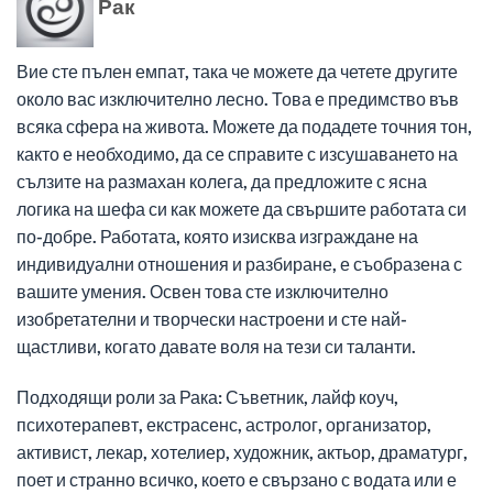
Рак
Вие сте пълен емпат, така че можете да четете другите
около вас изключително лесно. Това е предимство във
всяка сфера на живота. Можете да подадете точния тон,
както е необходимо, да се справите с изсушаването на
сълзите на размахан колега, да предложите с ясна
логика на шефа си как можете да свършите работата си
по-добре. Работата, която изисква изграждане на
индивидуални отношения и разбиране, е съобразена с
вашите умения. Освен това сте изключително
изобретателни и творчески настроени и сте най-
щастливи, когато давате воля на тези си таланти.
Подходящи роли за Рака: Съветник, лайф коуч,
психотерапевт, екстрасенс, астролог, организатор,
активист, лекар, хотелиер, художник, актьор, драматург,
поет и странно всичко, което е свързано с водата или е