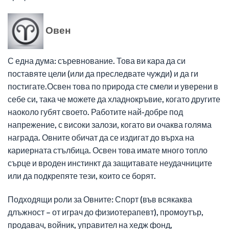
Овен
С една дума: съревнование. Това ви кара да си
поставяте цели (или да преследвате чужди) и да ги
постигате.Освен това по природа сте смели и уверени в
себе си, така че можете да хладнокръвие, когато другите
наоколо губят своето. Работите най-добре под
напрежение, с високи залози, когато ви очаква голяма
награда. Овните обичат да се издигат до върха на
кариерната стълбица. Освен това имате много топло
сърце и вроден инстинкт да защитавате неудачниците
или да подкрепяте тези, които се борят.
Подходящи роли за Овните: Спорт (във всякаква
длъжност – от играч до физиотерапевт), промоутър,
продавач, войник, управител на хедж фонд,