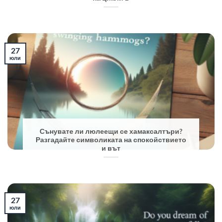
27
юли
Сънувате ли люлеещи се хамаксалтъри?
Разгадайте символиката на спокойствието
и вът
27
юли