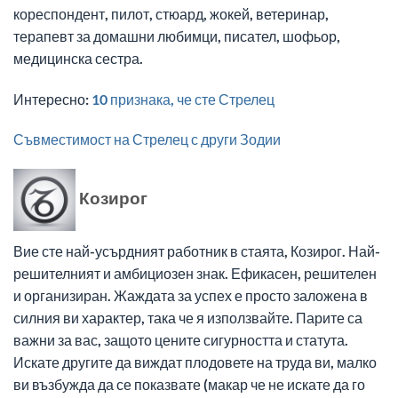
кореспондент, пилот, стюард, жокей, ветеринар,
терапевт за домашни любимци, писател, шофьор,
медицинска сестра.
Интересно:
10 признака, че сте Стрелец
Съвместимост на Стрелец с други Зодии
Козирог
Вие сте най-усърдният работник в стаята, Козирог. Най-
решителният и амбициозен знак. Ефикасен, решителен
и организиран. Жаждата за успех е просто заложена в
силния ви характер, така че я използвайте. Парите са
важни за вас, защото цените сигурността и статута.
Искате другите да виждат плодовете на труда ви, малко
ви възбужда да се показвате (макар че не искате да го