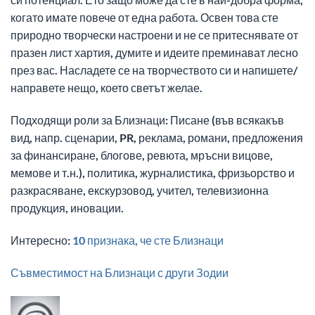
когато имате повече от една работа. Освен това сте
природно творчески настроени и не се притеснявате от
празен лист хартия, думите и идеите преминават лесно
през вас. Насладете се на творчеството си и напишете/
направете нещо, което светът желае.
Подходящи роли за Близнаци: Писане (във всякакъв
вид, напр. сценарии, PR, реклама, романи, предложения
за финансиране, блогове, ревюта, мръсни вицове,
мемове и т.н.), политика, журналистика, фризьорство и
разкрасяване, екскурзовод, учител, телевизионна
продукция, иновации.
Интересно:
10 признака, че сте Близнаци
Съвместимост на Близнаци с други Зодии