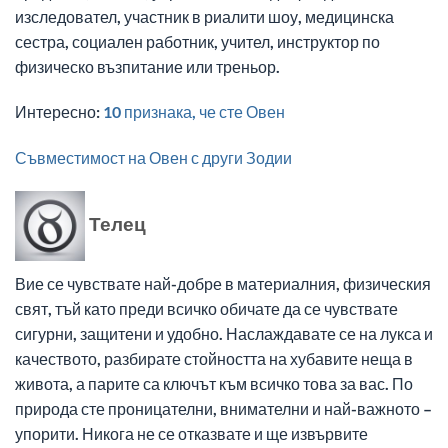
изследовател, участник в риалити шоу, медицинска
сестра, социален работник, учител, инструктор по
физическо възпитание или треньор.
Интересно:
10 признака, че сте Овен
Съвместимост на Овен с други Зодии
Телец
Вие се чувствате най-добре в материалния, физическия
свят, тъй като преди всичко обичате да се чувствате
сигурни, защитени и удобно. Наслаждавате се на лукса и
качеството, разбирате стойността на хубавите неща в
живота, а парите са ключът към всичко това за вас. По
природа сте проницателни, внимателни и най-важното –
упорити. Никога не се отказвате и ще извървите