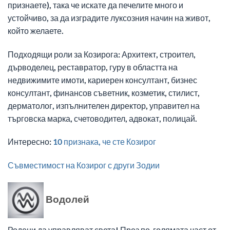
признаете), така че искате да печелите много и
устойчиво, за да изградите луксозния начин на живот,
който желаете.
Подходящи роли за Козирога: Архитект, строител,
дърводелец, реставратор, гуру в областта на
недвижимите имоти, кариерен консултант, бизнес
консултант, финансов съветник, козметик, стилист,
дерматолог, изпълнителен директор, управител на
търговска марка, счетоводител, адвокат, полицай.
Интересно:
10 признака, че сте Козирог
Съвместимост на Козирог с други Зодии
Водолей
Родени да управляват света! През по-голямата част от