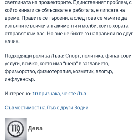
светлината на прожекторите. Единственият проблем, с
който винаги се сблъсквате в работата, е липсата на
време. Правите се търсени, а след това се мъчите да
изпълните всички ангажименти и молби, които хората
отправят към вас. Но вие не бихте го направили по друг
начин.
Подходящи роли за Лъва: Спорт, политика, финансови
услуги, всичко, което има “шеф” в заглавието,
фризьорство, физиотерапия, козметик, влогър,
инфлуенсър.
Интересно:
10 признака, че сте Лъв
Съвместимост на Лъв с други Зодии
Дева