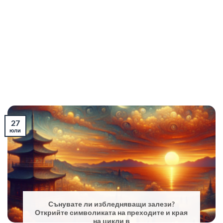
27
юли
Сънувате ли избледняващи залези?
Открийте символиката на преходите и края
на цикли в