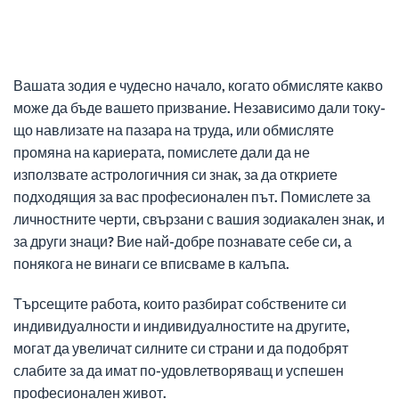
Вашата зодия е чудесно начало, когато обмисляте какво
може да бъде вашето призвание. Независимо дали току-
що навлизате на пазара на труда, или обмисляте
промяна на кариерата, помислете дали да не
използвате астрологичния си знак, за да откриете
подходящия за вас професионален път. Помислете за
личностните черти, свързани с вашия зодиакален знак, и
за други знаци? Вие най-добре познавате себе си, а
понякога не винаги се вписваме в калъпа.
Търсещите работа, които разбират собствените си
индивидуалности и индивидуалностите на другите,
могат да увеличат силните си страни и да подобрят
слабите за да имат по-удовлетворяващ и успешен
професионален живот.