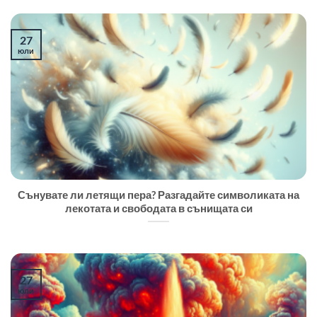
27
юли
Сънувате ли летящи пера? Разгадайте символиката на
лекотата и свободата в сънищата си
27
юли