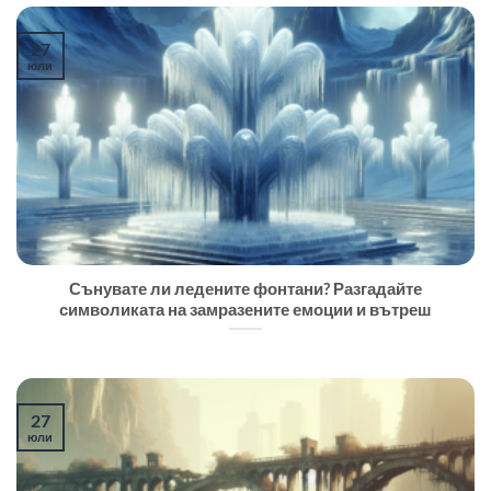
27
юли
Сънувате ли ледените фонтани? Разгадайте
символиката на замразените емоции и вътреш
27
юли