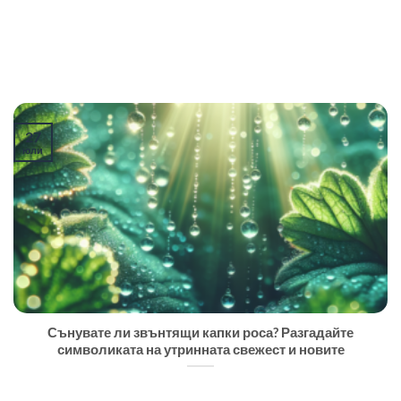
27
юли
Сънувате ли звънтящи капки роса? Разгадайте
символиката на утринната свежест и новите