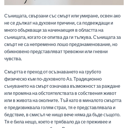
Сънищата, свързани със смърт или умиране, освен ако
не се дължат на духовни причини, са подвеждащи и
много объркващи за начинаещия в областта на
сънищата, когато се опитва да ги тълкува. Сънищата за
смърт не са непременно лошо предзнаменование, но
обикновено представляват тревожни или гневни
чувства.
Смъртта е преход от осъзнаването на грубото
физическо към по-духовното Аз. Традиционно
сънуването на смърт означава възможност за раждане
или промяна на обстоятелствата в собствения живот
или в живота на околните. Тъй като в миналото смъртта
е предизвиквала голям страх, тя е представлявала и
бедствие, в смисъл че нищо вече няма да бъде същото.
Тя е била нещо, което е трябвало да се преживее и