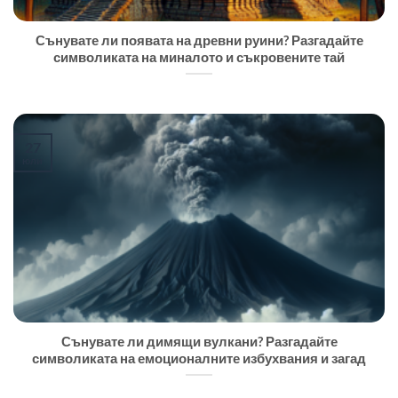
Сънувате ли появата на древни руини? Разгадайте
символиката на миналото и съкровените тай
27
юли
Сънувате ли димящи вулкани? Разгадайте
символиката на емоционалните избухвания и загад