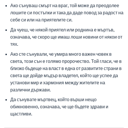
Ако сънуваш смърт на враг, той може да преодолее
лошите си постъпки и така да даде повод за радост на
себе си или на приятелите си.
Да чуеш, че някой приятел или роднина е мъртъв,
означава, че скоро ще имаш лоши новини от някои от
тях.
Ако сте сънували, че умира много важен човек в
света, този сън е голямо пророчество. Той гласи, че в
близко бъдеще на власт в една от развитите страни в
света ще дойде мъдър владетел, който ще успее да
установи мир и хармония между жителите на
различни държави.
Да сънувате мъртвец, който върши нещо
обикновенно, означава, че ще бъдете здрави и
щастливи.