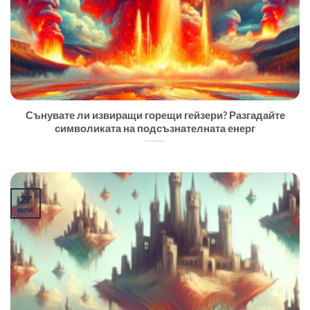
Сънувате ли извиращи горещи гейзери? Разгадайте
символиката на подсъзнателната енерг
27
юли