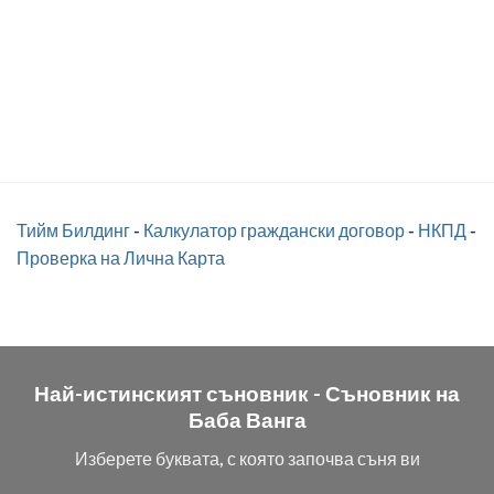
Тийм Билдинг
-
Калкулатор граждански договор
-
НКПД
-
Проверка на Лична Карта
Най-истинският съновник -
Съновник на
Баба Ванга
Изберете буквата, с която започва съня ви