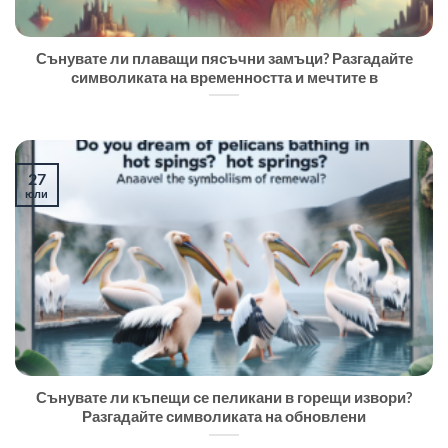
Сънувате ли плаващи пясъчни замъци? Разгадайте
символиката на временността и мечтите в
27
юли
Сънувате ли къпещи се пеликани в горещи извори?
Разгадайте символиката на обновлени