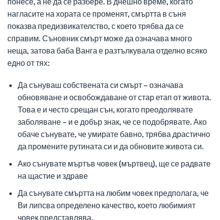
понесе, а не да се разбере. В днешно време, когато
нагласите на хората се променят, смъртта в съня
показва предизвикателство, с което трябва да се
справим. Съновник смърт може да означава много
неща, затова баба Ванга е разтълкувала отделно всяко
едно от тях:
Да сънуваш собствената си смърт – означава
обновяване и освобождаване от стар етап от живота.
Това е и често срещан сън, когато преодолявате
заболяване – и е добър знак, че се подобрявате. Ако
обаче сънувате, че умирате бавно, трябва драстично
да промените рутината си и да обновите живота си.
Ако сънувате мъртъв човек (мъртвец), ще се радвате
на щастие и здраве
Да сънувате смъртта на любим човек предполага, че
Ви липсва определено качество, което любимият
човек представлява.