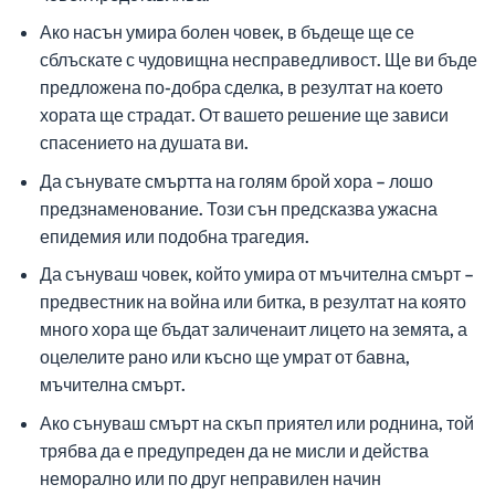
Ако насън умира болен човек, в бъдеще ще се
сблъскате с чудовищна несправедливост. Ще ви бъде
предложена по-добра сделка, в резултат на което
хората ще страдат. От вашето решение ще зависи
спасението на душата ви.
Да сънувате смъртта на голям брой хора – лошо
предзнаменование. Този сън предсказва ужасна
епидемия или подобна трагедия.
Да сънуваш човек, който умира от мъчителна смърт –
предвестник на война или битка, в резултат на която
много хора ще бъдат заличенаит лицето на земята, а
оцелелите рано или късно ще умрат от бавна,
мъчителна смърт.
Ако сънуваш смърт на скъп приятел или роднина, той
трябва да е предупреден да не мисли и действа
неморално или по друг неправилен начин