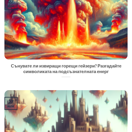
27
юли
Сънувате ли извиращи горещи гейзери? Разгадайте
символиката на подсъзнателната енерг
27
юли