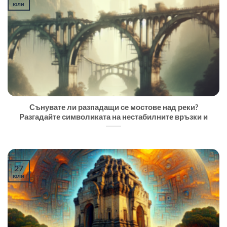
юли
Сънувате ли разпадащи се мостове над реки?
Разгадайте символиката на нестабилните връзки и
27
юли