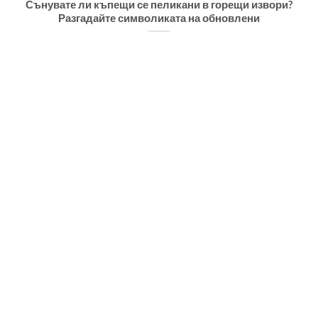
Сънувате ли къпещи се пеликани в горещи извори?
Разгадайте символиката на обновлени