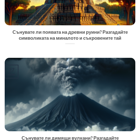
Сънувате ли появата на древни руини? Разгадайте
символиката на миналото и съкровените тай
27
юли
Сънувате ли димящи вулкани? Разгадайте