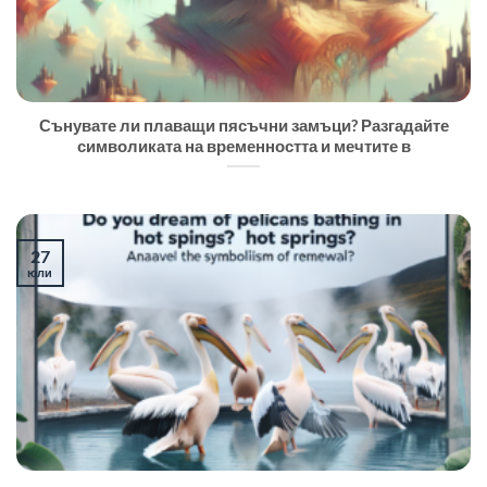
Сънувате ли плаващи пясъчни замъци? Разгадайте
символиката на временността и мечтите в
27
юли