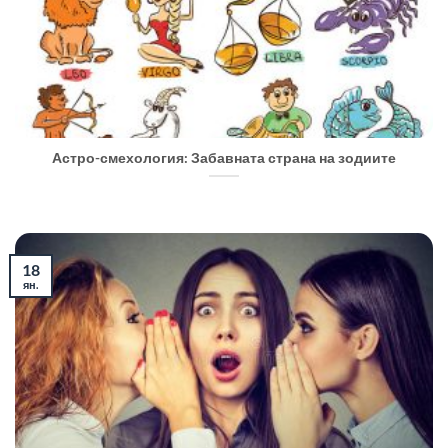
Астро-смехология: Забавната страна на зодиите
18
ян.