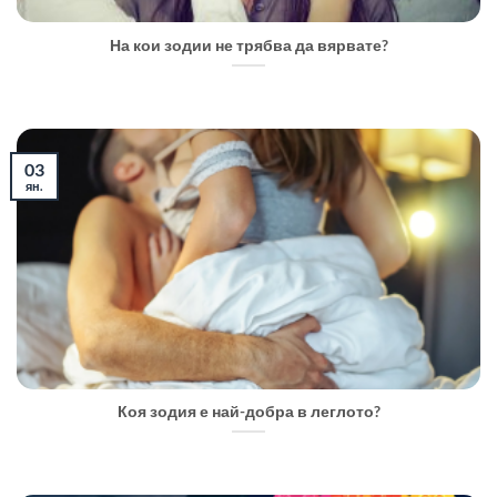
На кои зодии не трябва да вярвате?
03
ян.
Коя зодия е най-добра в леглото?