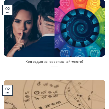
02
ян.
Коя зодия изневерява най-много?
02
ян.