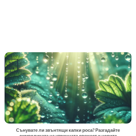
27
юли
Сънувате ли звънтящи капки роса? Разгадайте
символиката на утринната свежест и новите