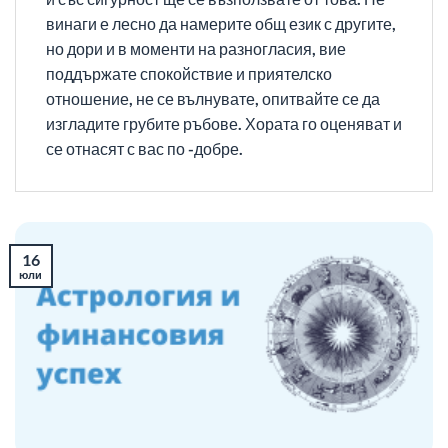
винаги е лесно да намерите общ език с другите,
но дори и в моменти на разногласия, вие
поддържате спокойствие и приятелско
отношение, не се вълнувате, опитвайте се да
изгладите грубите ръбове. Хората го оценяват и
се отнасят с вас по -добре.
16
юли