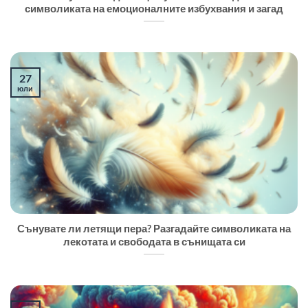
символиката на емоционалните избухвания и загад
27
юли
Сънувате ли летящи пера? Разгадайте символиката на
лекотата и свободата в сънищата си