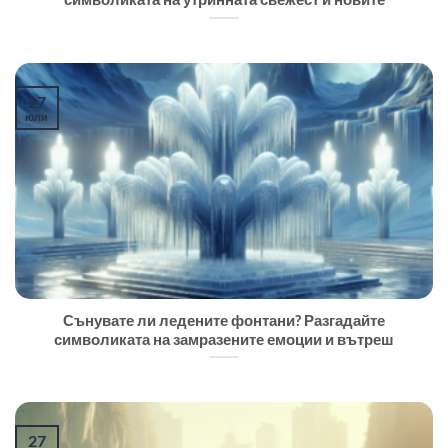
27
юли
Сънувате ли ледените фонтани? Разгадайте
символиката на замразените емоции и вътреш
27