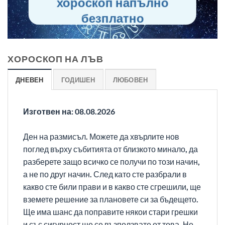
хороскоп напълно
безплатно
ХОРОСКОП НА ЛЪВ
ДНЕВЕН
ГОДИШЕН
ЛЮБОВЕН
Изготвен на: 08.08.2026
Ден на размисъл. Можете да хвърлите нов
поглед върху събитията от близкото минало, да
разберете защо всичко се получи по този начин,
а не по друг начин. След като сте разбрали в
какво сте били прави и в какво сте сгрешили, ще
вземете решение за плановете си за бъдещето.
Ще има шанс да поправите някои стари грешки
и със сигурност ще се възползвате от това. Не