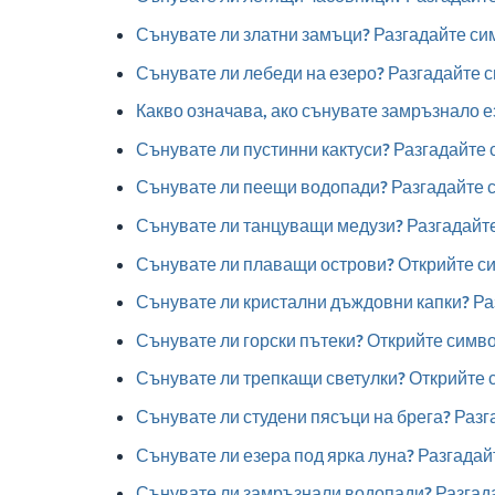
Сънувате ли златни замъци? Разгадайте сим
Сънувате ли лебеди на езеро? Разгадайте 
Какво означава, ако сънувате замръзнало 
Сънувате ли пустинни кактуси? Разгадайте
Сънувате ли пеещи водопади? Разгадайте 
Сънувате ли танцуващи медузи? Разгадайте
Сънувате ли плаващи острови? Открийте си
Сънувате ли кристални дъждовни капки? Ра
Сънувате ли горски пътеки? Открийте симво
Сънувате ли трепкащи светулки? Открийте 
Сънувате ли студени пясъци на брега? Раз
Сънувате ли езера под ярка луна? Разгадай
Сънувате ли замръзнали водопади? Разгада