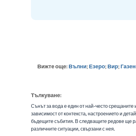
Вижте още:
Вълни
;
Езеро
;
Вир
;
Газен
Тълкуване:
Сънът за вода е един от най-често срещаните 
зависимост от контекста, настроението и дета
бъдещите събития. В следващите редове ще ра
различните ситуации, свързани с нея.