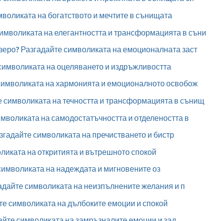
воликата на богатството и мечтите в сънищата
символиката на елегантността и трансформацията в съни
езеро? Разгадайте символиката на емоционалната заст
 символиката на оцеляването и издръжливостта
символиката на хармонията и емоционалното освобож
 символиката на течността и трансформацията в сънищ
мволиката на самодостатъчността и отделеността в
згадайте символиката на пречистването и бистр
ликата на откритията и вътрешното спокой
символиката на надеждата и мигновените оз
гадайте символиката на неизпълнените желания и п
те символиката на дълбоките емоции и спокой
йте символиката на замръзналите емоции и зад