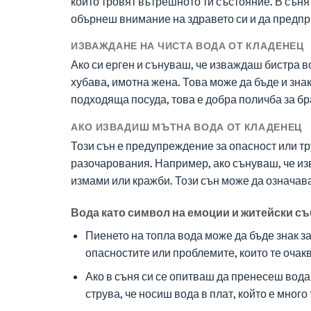
които тровят вътрешното ти състояние. В съня с
обърнеш внимание на здравето си и да предп
ИЗВАЖДАНЕ НА ЧИСТА ВОДА ОТ КЛАДЕНЕЦ
Ако си ерген и сънуваш, че изваждаш бистра в
хубава, имотна жена. Това може да бъде и знак
подходяща посуда, това е добра поличба за бр
АКО ИЗВАДИШ МЪТНА ВОДА ОТ КЛАДЕНЕЦ
Този сън е предупреждение за опасност или т
разочарования. Например, ако сънуваш, че изв
измами или кражби. Този сън може да означава
Вода като символ на емоции и житейски с
Пиенето на топла вода може да бъде знак з
опасностите или проблемите, които те очакв
Ако в съня си се опитваш да пренесеш вода 
струва, че носиш вода в плат, който е много