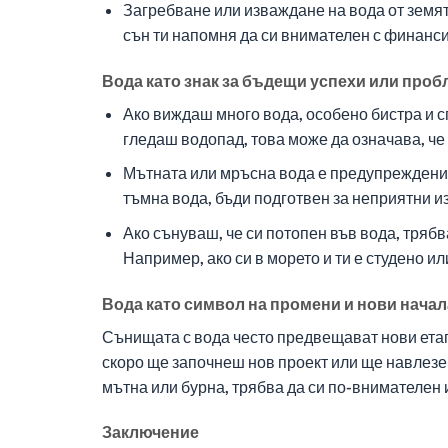
Загребване или изваждане на вода от земят
сън ти напомня да си внимателен с финанси
Вода като знак за бъдещи успехи или про
Ако виждаш много вода, особено бистра и сп
гледаш водопад, това може да означава, че
Мътната или мръсна вода е предупреждение
тъмна вода, бъди подготвен за неприятни и
Ако сънуваш, че си потопен във вода, тряб
Например, ако си в морето и ти е студено ил
Вода като символ на промени и нови начал
Сънищата с вода често предвещават нови етапи
скоро ще започнеш нов проект или ще навлезеш
мътна или бурна, трябва да си по-внимателен и
Заключение