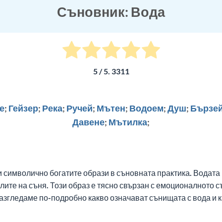
Съновник: Вода
5
/ 5.
3311
е
;
Гейзер
;
Река
;
Ручей
;
Мътен
;
Водоем
;
Душ
;
Бързей
Давене
;
Мътилка
;
и символично богатите образи в съновната практика. Водата 
йлите на съня. Този образ е тясно свързан с емоционалното 
згледаме по-подробно какво означават сънищата с вода и к