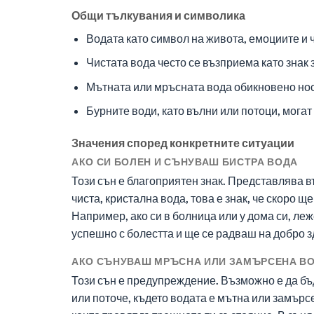
Общи тълкувания и символика
Водата като символ на живота, емоциите и 
Чистата вода често се възприема като знак
Мътната или мръсната вода обикновено нос
Бурните води, като вълни или потоци, мога
Значения според конкретните ситуации
АКО СИ БОЛЕН И СЪНУВАШ БИСТРА ВОДА
Този сън е благоприятен знак. Представлява в
чиста, кристална вода, това е знак, че скоро
Например, ако си в болница или у дома си, леж
успешно с болестта и ще се радваш на добро з
АКО СЪНУВАШ МРЪСНА ИЛИ ЗАМЪРСЕНА В
Този сън е предупреждение. Възможно е да бъ
или поточе, където водата е мътна или замърс