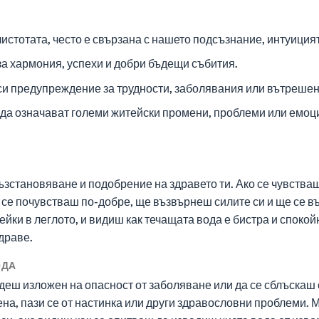
чистотата, често е свързана с нашето подсъзнание, интуиция
 за хармония, успехи и добри бъдещи събития.
и предупреждение за трудности, заболявания или вътрешен
т да означават големи житейски промени, проблеми или емоц
ъзстановяване и подобрение на здравето ти. Ако се чувства
 ще се почувстваш по-добре, ще възвърнеш силите си и ще се
ейки в леглото, и видиш как течащата вода е бистра и спокой
драве.
ОДА
деш изложен на опасност от заболяване или да се сблъскаш
ена, пази се от настинка или други здравословни проблеми. М