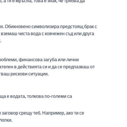
а тя е мръсна, това е знак, че трябва да
 ти. Обикновено символизира предстоящ брак с
о вземаш чиста вода с ковчежен съд или друга
.
проблеми, финансова загуба или лични
телен в действията си и да се предпазваш от
ягваш рискови ситуации.
ща е водата, толкова по-големи са
 заговор срещу теб. Например, ако ти се
лопки.