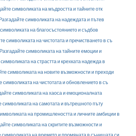
айте символиката на мъдростта и тайните отк
Разгадайте символиката на надеждата и пътев
символиката на благосъстоянието и съдбов
е символиката на чистотата и пречистването в съ
 Разгадайте символиката на тайните емоции и
символиката на страстта и крехката надежда в
йте символиката на новите възможности и преходи
 символиката на чистотата и обновлението в съ
дайте символиката на хаоса и емоционалната
е символиката на самотата и вътрешното пъту
символиката на промишлеността и личните амбиции в
дайте символиката на скритите възможности и
 символиката на времето и промяната в сънищата си