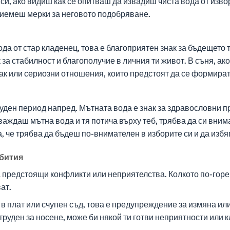
и, ако видиш как се опитваш да извадиш чиста вода от извор, 
риемеш мерки за неговото подобряване.
ода от стар кладенец, това е благоприятен знак за бъдещето
 за стабилност и благополучие в личния ти живот. В съня, ак
ак или сериозни отношения, които предстоят да се формират
руден период напред. Мътната вода е знак за здравословни 
аждаш мътна вода и тя потича върху теб, трябва да си внима
, че трябва да бъдеш по-внимателен в изборите си и да изб
ъбития
а предстоящи конфликти или неприятелства. Колкото по-горе
ат.
в плат или счупен съд, това е предупреждение за измяна или
 труден за носене, може би някой ти готви неприятности или к