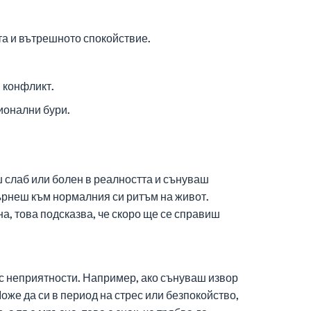
та и вътрешното спокойствие.
 конфликт.
ионални бури.
ш слаб или болен в реалността и сънуваш
 върнеш към нормалния си ритъм на живот.
на, това подсказва, че скоро ще се справиш
 с неприятности. Например, ако сънуваш извор
оже да си в период на стрес или безпокойство,