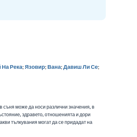
 На Река
;
Язовир
;
Вана
;
Давиш Ли Се
;
в съня може да носи различни значения, в
състояние, здравето, отношенията и дори
акви тълкувания могат да се придадат на