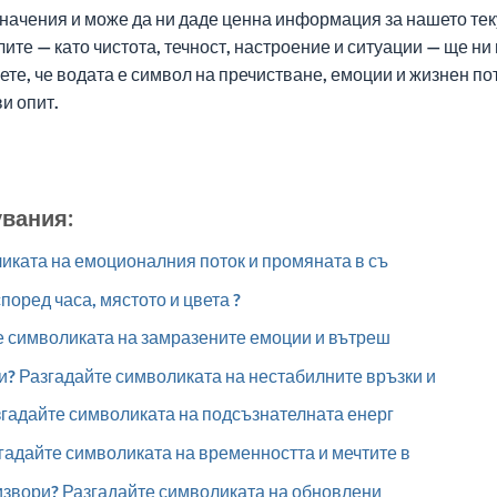
 значения и може да ни даде ценна информация за нашето т
те — като чистота, течност, настроение и ситуации — ще ни
те, че водата е символ на пречистване, емоции и жизнен по
ви опит.
увания:
иката на емоционалния поток и промяната в съ
оред часа, мястото и цвета ?
е символиката на замразените емоции и вътреш
и? Разгадайте символиката на нестабилните връзки и
гадайте символиката на подсъзнателната енерг
адайте символиката на временността и мечтите в
извори? Разгадайте символиката на обновлени