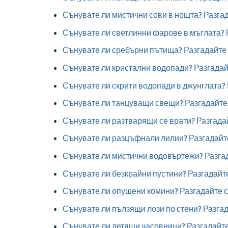
Сънувате ли мистични сови в нощта? Разгад
Сънувате ли светлинни фарове в мъглата? 
Сънувате ли сребърни пътища? Разгадайте 
Сънувате ли кристални водопади? Разгадайт
Сънувате ли скрити водопади в джунглата?
Сънувате ли танцуващи свещи? Разгадайте 
Сънувате ли разтварящи се врати? Разгада
Сънувате ли разцъфнали лилии? Разгадайте
Сънувате ли мистични водовъртежи? Разга
Сънувате ли безкрайни пустини? Разгадайт
Сънувате ли опушени комини? Разгадайте 
Сънувате ли пълзящи лози по стени? Разга
Сънувате ли летящи часовници? Разгадайте