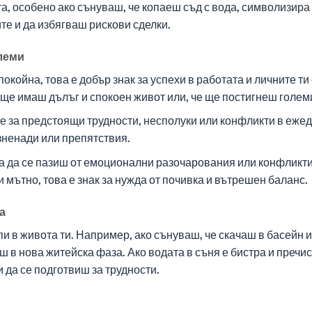
а, особено ако сънуваш, че копаеш съд с вода, символизира 
те и да избягваш рискови сделки.
блеми
окойна, това е добър знак за успехи в работата и личните т
 ще имаш дълъг и спокоен живот или, че ще постигнеш големи
 за предстоящи трудности, несполуки или конфликти в ежед
зненади или препятствия.
ва да се пазиш от емоционални разочарования или конфликти,
и мътно, това е знак за нужда от почивка и вътрешен баланс.
а
 в живота ти. Например, ако сънуваш, че скачаш в басейн и
 в нова житейска фаза. Ако водата в съня е бистра и пречис
 да се подготвиш за трудности.