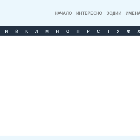
НАЧАЛО
ИНТЕРЕСНО
ЗОДИИ
ИМЕН
И
Й
К
Л
М
Н
О
П
Р
С
T
У
Ф