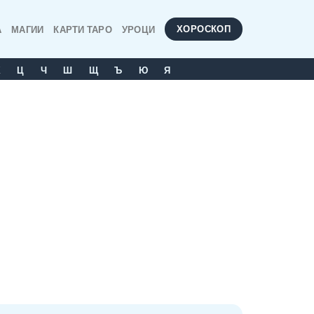
ХОРОСКОП
А
МАГИИ
КАРТИ ТАРО
УРОЦИ
Х
Ц
Ч
Ш
Щ
Ъ
Ю
Я