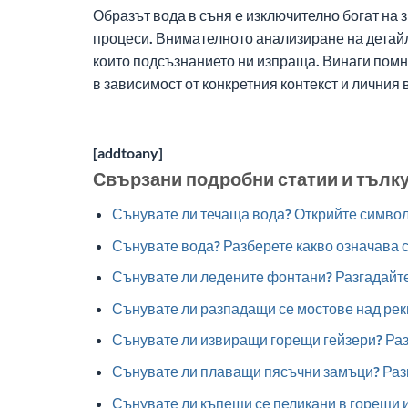
Образът вода в съня е изключително богат на
процеси. Внимателното анализиране на детайли
които подсъзнанието ни изпраща. Винаги помне
в зависимост от конкретния контекст и личния 
[addtoany]
Свързани подробни статии и тълк
Сънувате ли течаща вода? Открийте символ
Сънувате вода? Разберете какво означава сп
Сънувате ли ледените фонтани? Разгадайт
Сънувате ли разпадащи се мостове над рек
Сънувате ли извиращи горещи гейзери? Раз
Сънувате ли плаващи пясъчни замъци? Разг
Сънувате ли къпещи се пеликани в горещи 