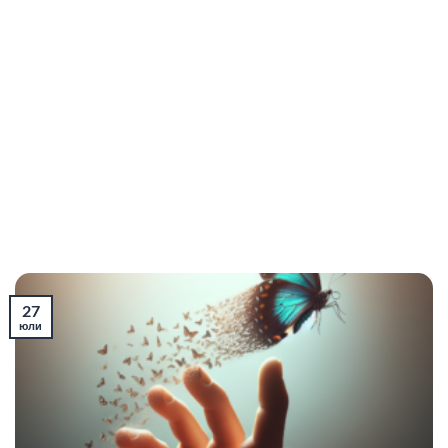
27
юли