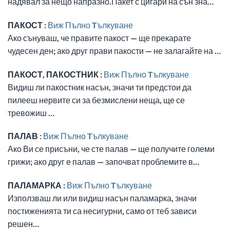
надявал за нещо напразно.Пакет с цигари на сън зна…
ПАКОСТ :
Виж Пълно Tълкуване
Ако сънуваш, че правите пакост — ще прекарате
чудесен ден; ако друг прави пакости — не залагайте на …
ПАКОСТ, ПАКОСТНИК :
Виж Пълно Tълкуване
Видиш ли пакостник насън, значи ти предстои да
пилееш нервите си за безмислени неща, ще се
тревожиш …
ПАЛАВ :
Виж Пълно Tълкуване
Ако Ви се присъни, че сте палав — ще получите големи
грижи; ако друг е палав — започват проблемите в…
ПАЛАМАРКА :
Виж Пълно Tълкуване
Използваш ли или видиш насън паламарка, значи
постиженията ти са несигурни, само от теб зависи
решен…