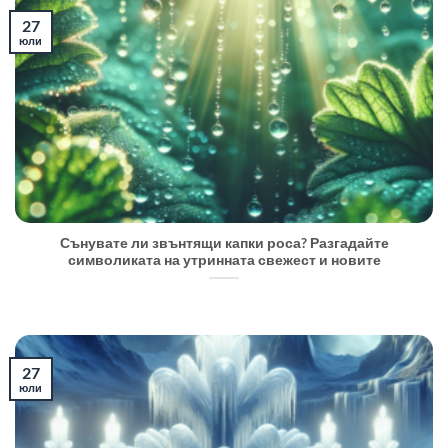
27
юли
Сънувате ли звънтящи капки роса? Разгадайте
символиката на утринната свежест и новите
27
юли