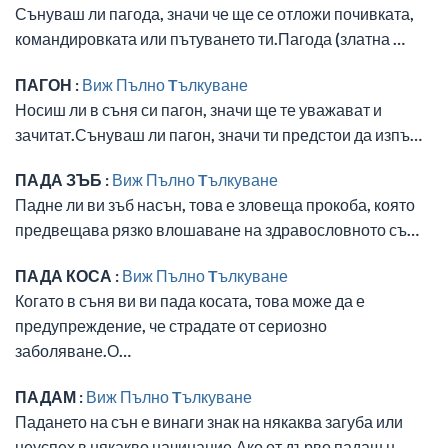
Сънуваш ли пагода, значи че ще се отложи почивката,
командировката или пътуването ти.Пагода (златна …
ПАГОН :
Виж Пълно Tълкуване
Носиш ли в съня си пагон, значи ще те уважават и
зачитат.Сънуваш ли пагон, значи ти предстои да изпъ…
ПАДА ЗЪБ :
Виж Пълно Tълкуване
Падне ли ви зъб насън, това е зловеща прокоба, която
предвещава рязко влошаване на здравословното съ…
ПАДА КОСА :
Виж Пълно Tълкуване
Когато в съня ви ви пада косата, това може да е
предупреждение, че страдате от сериозно
заболяване.О…
ПАДАМ :
Виж Пълно Tълкуване
Падането на сън е винаги знак на някаква загуба или
неуспех в някакво начинание.Ако от дърво падаш н…