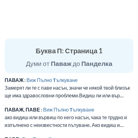
Буква П: Страница 1
Думи от
Паваж
до
Панделка
ПАВАЖ :
Виж Пълно Tълкуване
Замерят ли те с паве насън, значи че някой твой близък
ще има здравословни проблеми.Видиш ли или вър…
ПАВАЖ, ПАВЕ :
Виж Пълно Tълкуване
ако видиш или вървиш по него насън, чака те трудно и
изпълнено с неизвестности пътуване. Ако видиш и…