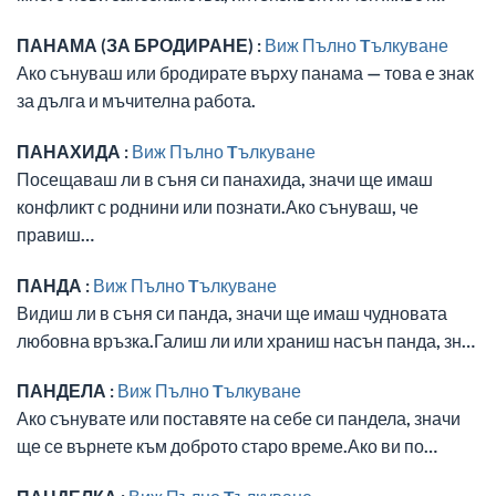
ПАНАМА (ЗА БРОДИРАНЕ) :
Виж Пълно Tълкуване
Ако сънуваш или бродирате върху панама — това е знак
за дълга и мъчителна работа.
ПАНАХИДА :
Виж Пълно Tълкуване
Посещаваш ли в съня си панахида, значи ще имаш
конфликт с роднини или познати.Ако сънуваш, че
правиш…
ПАНДА :
Виж Пълно Tълкуване
Видиш ли в съня си панда, значи ще имаш чудновата
любовна връзка.Галиш ли или храниш насън панда, зн…
ПАНДЕЛА :
Виж Пълно Tълкуване
Ако сънувате или поставяте на себе си пандела, значи
ще се върнете към доброто старо време.Ако ви по…