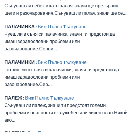
Сънуваш ли себе си като палач, значи ще претърпиш
щети и разочарования.Сънуваш ли палач, значи ще се…
ПАЛАЧИНКА :
Виж Пълно Tълкуване
Чуеш ли в съня си палачинка, значи ти предстои да
имаш здравословни проблеми или
разочарование.Серви…
ПАЛАЧИНКИ :
Виж Пълно Tълкуване
Готвиш ли в съня си палачинки, значи ти предстои да
имаш здравословни проблеми или
разочарование.Сер…
ПАЛЕЖ :
Виж Пълно Tълкуване
Сънуваш ли палеж, значи ти предстоят големи
проблеми и опасности в служебен или личен план.Някой
ако…