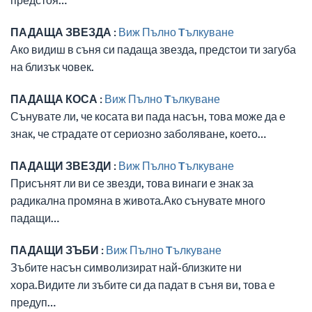
ПАДАЩА ЗВЕЗДА :
Виж Пълно Tълкуване
Ако видиш в съня си падаща звезда, предстои ти загуба
на близък човек.
ПАДАЩА КОСА :
Виж Пълно Tълкуване
Сънувате ли, че косата ви пада насън, това може да е
знак, че страдате от сериозно заболяване, което…
ПАДАЩИ ЗВЕЗДИ :
Виж Пълно Tълкуване
Присънят ли ви се звезди, това винаги е знак за
радикална промяна в живота.Ако сънувате много
падащи…
ПАДАЩИ ЗЪБИ :
Виж Пълно Tълкуване
Зъбите насън символизират най-близките ни
хора.Видите ли зъбите си да падат в съня ви, това е
предуп…