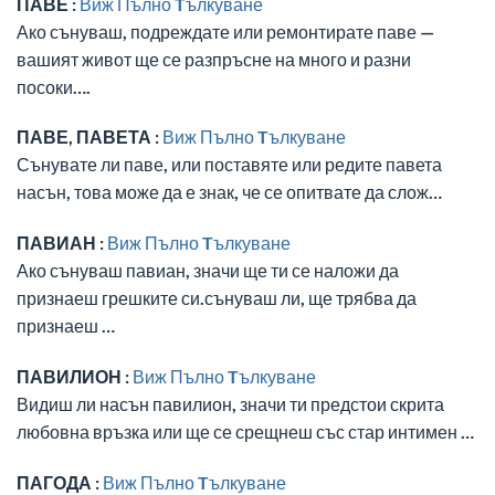
ПАВЕ :
Виж Пълно Tълкуване
Ако сънуваш, подреждате или ремонтирате паве —
вашият живот ще се разпръсне на много и разни
посоки….
ПАВЕ, ПАВЕТА :
Виж Пълно Tълкуване
Сънувате ли паве, или поставяте или редите павета
насън, това може да е знак, че се опитвате да слож…
ПАВИАН :
Виж Пълно Tълкуване
Ако сънуваш павиан, значи ще ти се наложи да
признаеш грешките си.сънуваш ли, ще трябва да
признаеш …
ПАВИЛИОН :
Виж Пълно Tълкуване
Видиш ли насън павилион, значи ти предстои скрита
любовна връзка или ще се срещнеш със стар интимен …
ПАГОДА :
Виж Пълно Tълкуване