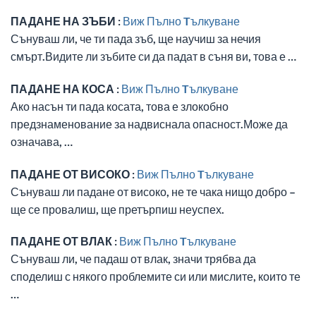
ПАДАНЕ НА ЗЪБИ :
Виж Пълно Tълкуване
Сънуваш ли, че ти пада зъб, ще научиш за нечия
смърт.Видите ли зъбите си да падат в съня ви, това е …
ПАДАНЕ НА КОСА :
Виж Пълно Tълкуване
Ако насън ти пада косата, това е злокобно
предзнаменование за надвиснала опасност.Може да
означава, …
ПАДАНЕ ОТ ВИСОКО :
Виж Пълно Tълкуване
Сънуваш ли падане от високо, не те чака нищо добро –
ще се провалиш, ще претърпиш неуспех.
ПАДАНЕ ОТ ВЛАК :
Виж Пълно Tълкуване
Сънуваш ли, че падаш от влак, значи трябва да
споделиш с някого проблемите си или мислите, които те
…