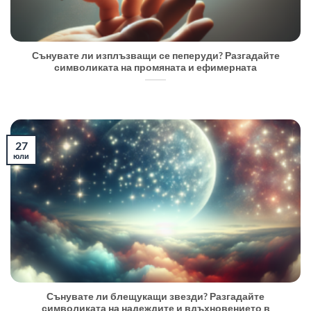
Сънувате ли изплъзващи се пеперуди? Разгадайте
символиката на промяната и ефимерната
27
юли
Сънувате ли блещукащи звезди? Разгадайте
символиката на надеждите и вдъхновението в