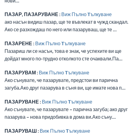
нови…
ПАЗАР, ПАЗАРУВАНЕ :
Виж Пълно Tълкуване
ако насън видиш пазар, ще те въвлекат в чужд скандал.
Ако се разхождаш по него или пазаруваш, ще те …
ПАЗАРЕНЕ :
Виж Пълно Tълкуване
Пазариш ли се насън, това е знак, че успехите ви ще
дойдат много по-трудно отколкото сте очаквали.Па…
ПАЗАРУВАМ :
Виж Пълно Tълкуване
Ако сънувате, че пазарувате, предстои ви парична
загуба.Ако друг пазарува в съня ви, ще имате нова п…
ПАЗАРУВАНЕ :
Виж Пълно Tълкуване
Ако сънувате, че пазарувате – парична загуба; ако друг
пазарува – нова придобивка в дома ви.Ако съну…
ПАЗАРУВАШ :
Виж Пълно Tълкуване