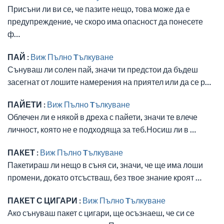
Присъни ли ви се, че пазите нещо, това може да е
предупреждение, че скоро има опасност да понесете
ф…
ПАЙ :
Виж Пълно Tълкуване
Сънуваш ли солен пай, значи ти предстои да бъдеш
засегнат от лошите намерения на приятел или да се р…
ПАЙЕТИ :
Виж Пълно Tълкуване
Облечен ли е някой в дреха с пайети, значи те влече
личност, която не е подходяща за теб.Носиш ли в …
ПАКЕТ :
Виж Пълно Tълкуване
Пакетираш ли нещо в съня си, значи, че ще има лоши
промени, докато отсъстваш, без твое знание кроят …
ПАКЕТ С ЦИГАРИ :
Виж Пълно Tълкуване
Ако сънуваш пакет с цигари, ще осъзнаеш, че си се