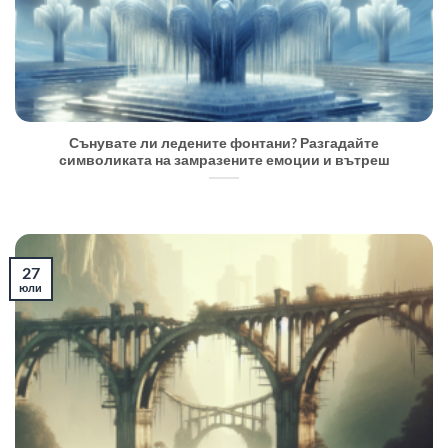
Сънувате ли ледените фонтани? Разгадайте
символиката на замразените емоции и вътреш
27
юли