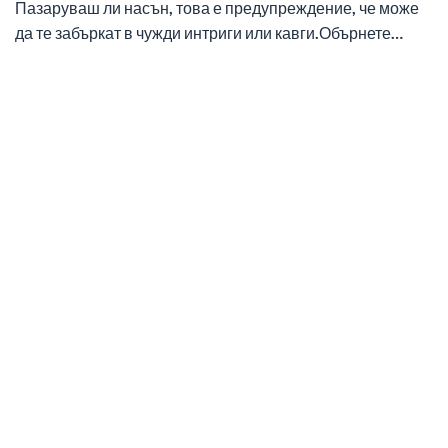
Пазаруваш ли насън, това е предупреждение, че може
да те забъркат в чужди интриги или кавги.Обърнете…