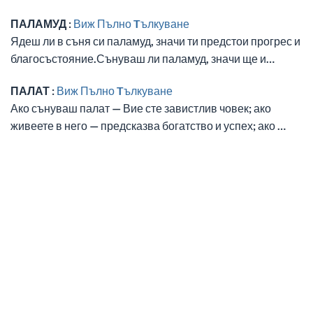
ПАЛАМУД :
Виж Пълно Tълкуване
Ядеш ли в съня си паламуд, значи ти предстои прогрес и
благосъстояние.Сънуваш ли паламуд, значи ще и…
ПАЛАТ :
Виж Пълно Tълкуване
Ако сънуваш палат — Вие сте завистлив човек; ако
живеете в него — предсказва богатство и успех; ако …