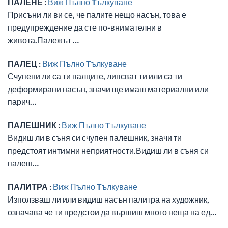
ПАЛЕНЕ :
Виж Пълно Tълкуване
Присъни ли ви се, че палите нещо насън, това е
предупреждение да сте по-внимателни в
живота.Палежът …
ПАЛЕЦ :
Виж Пълно Tълкуване
Счупени ли са ти палците, липсват ти или са ти
деформирани насън, значи ще имаш материални или
парич…
ПАЛЕШНИК :
Виж Пълно Tълкуване
Видиш ли в съня си счупен палешник, значи ти
предстоят интимни неприятности.Видиш ли в съня си
палеш…
ПАЛИТРА :
Виж Пълно Tълкуване
Използваш ли или видиш насън палитра на художник,
означава че ти предстои да вършиш много неща на ед…