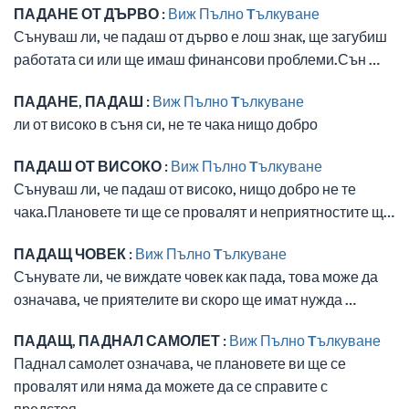
ПАДАНЕ ОТ ДЪРВО :
Виж Пълно Tълкуване
Сънуваш ли, че падаш от дърво е лош знак, ще загубиш
работата си или ще имаш финансови проблеми.Сън …
ПАДАНЕ, ПАДАШ :
Виж Пълно Tълкуване
ли от високо в съня си, не те чака нищо добро
ПАДАШ ОТ ВИСОКО :
Виж Пълно Tълкуване
Сънуваш ли, че падаш от високо, нищо добро не те
чака.Плановете ти ще се провалят и неприятностите щ…
ПАДАЩ ЧОВЕК :
Виж Пълно Tълкуване
Сънувате ли, че виждате човек как пада, това може да
означава, че приятелите ви скоро ще имат нужда …
ПАДАЩ, ПАДНАЛ САМОЛЕТ :
Виж Пълно Tълкуване
Паднал самолет означава, че плановете ви ще се
провалят или няма да можете да се справите с
предстоя…