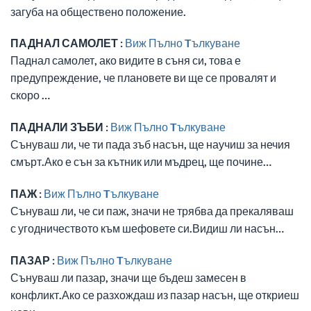
загуба на обществено положение.
ПАДНАЛ САМОЛЕТ :
Виж Пълно Tълкуване
Паднал самолет, ако видите в съня си, това е
предупреждение, че плановете ви ще се провалят и
скоро …
ПАДНАЛИ ЗЪБИ :
Виж Пълно Tълкуване
Сънуваш ли, че ти пада зъб насън, ще научиш за нечия
смърт.Ако е сън за кътник или мъдрец, ще почине…
ПАЖ :
Виж Пълно Tълкуване
Сънуваш ли, че си паж, значи не трябва да прекаляваш
с угодничеството към шефовете си.Видиш ли насън…
ПАЗАР :
Виж Пълно Tълкуване
Сънуваш ли пазар, значи ще бъдеш замесен в
конфликт.Ако се разхождаш из пазар насън, ще откриеш