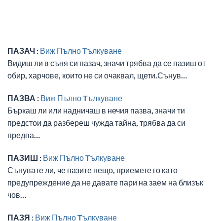
ПАЗАЧ :
Виж Пълно Tълкуване
Видиш ли в съня си пазач, значи трябва да се пазиш от
обир, харчове, които не си очаквал, щети.Сънув…
ПАЗВА :
Виж Пълно Tълкуване
Бъркаш ли или надничаш в нечия пазва, значи ти
предстои да разбереш чужда тайна, трябва да си
предпа…
ПАЗИШ :
Виж Пълно Tълкуване
Сънувате ли, че пазите нещо, приемете го като
предупреждение да не давате пари на заем на близък
чов…
ПАЗЯ :
Виж Пълно Tълкуване