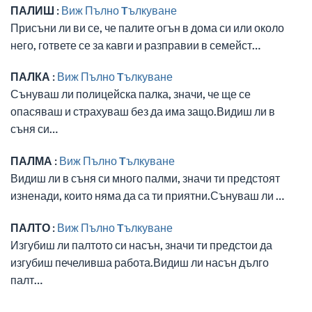
ПАЛИШ :
Виж Пълно Tълкуване
Присъни ли ви се, че палите огън в дома си или около
него, гответе се за кавги и разправии в семейст…
ПАЛКА :
Виж Пълно Tълкуване
Сънуваш ли полицейска палка, значи, че ще се
опасяваш и страхуваш без да има защо.Видиш ли в
съня си…
ПАЛМА :
Виж Пълно Tълкуване
Видиш ли в съня си много палми, значи ти предстоят
изненади, които няма да са ти приятни.Сънуваш ли …
ПАЛТО :
Виж Пълно Tълкуване
Изгубиш ли палтото си насън, значи ти предстои да
изгубиш печеливша работа.Видиш ли насън дълго
палт…