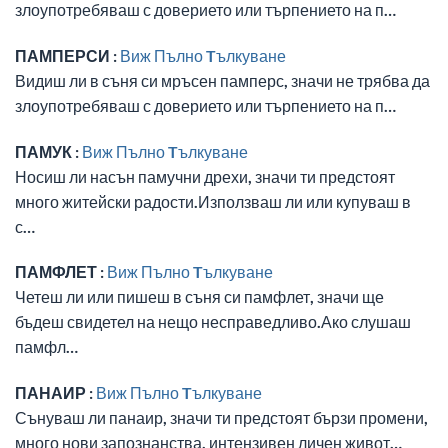
злоупотребяваш с доверието или търпението на п…
ПАМПЕРСИ :
Виж Пълно Tълкуване
Видиш ли в съня си мръсен памперс, значи не трябва да
злоупотребяваш с доверието или търпението на п…
ПАМУК :
Виж Пълно Tълкуване
Носиш ли насън памучни дрехи, значи ти предстоят
много житейски радости.Използваш ли или купуваш в
с…
ПАМФЛЕТ :
Виж Пълно Tълкуване
Четеш ли или пишеш в съня си памфлет, значи ще
бъдеш свидетел на нещо несправедливо.Ако слушаш
памфл…
ПАНАИР :
Виж Пълно Tълкуване
Сънуваш ли панаир, значи ти предстоят бързи промени,
много нови запознанства, интензивен личен живот…