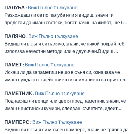
ПАЛУБА :
Виж Пълно Tълкуване
Разхождаш ли се по палуба или я видиш, значи ти
предстои да имаш светски, богат начин на живот, ще б…
ПАЛЯЧО :
Виж Пълно Tълкуване
Видиш ли в съня си палячо, значи, че някой покрай теб
използва нечестни методи или е двуличен.Видиш …
ПАМЕТ :
Виж Пълно Tълкуване
Искаш ли да запаметиш нещо в съня си, означава че
имаш нужда от съдействието и вниманието на приятел…
ПАМЕТНИК :
Виж Пълно Tълкуване
Поднасяш ли венци или цветя пред паметник, значи, че
имаш неистински кумири, следваш съветите, идеит…
ПАМПЕРС :
Виж Пълно Tълкуване
Видиш ли в съня си мръсен памперс, значи не трябва да