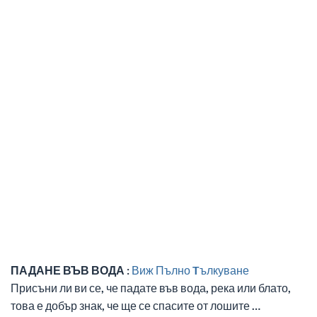
ПАДАНЕ ВЪВ ВОДА :
Виж Пълно Tълкуване
Присъни ли ви се, че падате във вода, река или блато,
това е добър знак, че ще се спасите от лошите …