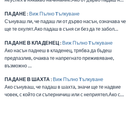
ПАДАНЕ :
Виж Пълно Tълкуване
Сънуваш ли, че падаш ли от дърво насън, означава че
ще те охулят.Ако падаш в съня си без да те забол…
ПАДАНЕ В КЛАДЕНЕЦ :
Виж Пълно Tълкуване
Ако насън паднеш в кладенец, трябва да бъдеш
предпазлив, очаква те напрегнато преживяване,
възможно …
ПАДАНЕ В ШАХТА :
Виж Пълно Tълкуване
Ако сънуваш, че падаш в шахта, значи ще те надвие
човек, с който си съперничиш или с неприятел.Ако с…