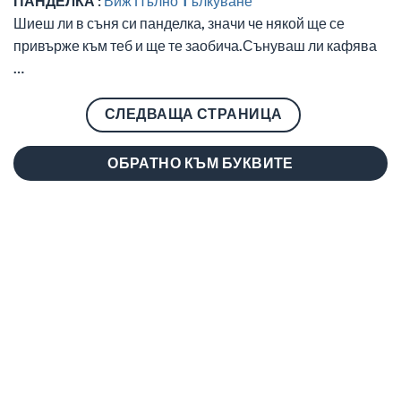
ПАНДЕЛКА :
Виж Пълно Tълкуване
Шиеш ли в съня си панделка, значи че някой ще се
привърже към теб и ще те заобича.Сънуваш ли кафява
…
СЛЕДВАЩА СТРАНИЦА
ОБРАТНО КЪМ БУКВИТЕ