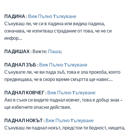
ПАДИНА :
Виж Пълно Tълкуване
Сънуваш ли, че си в падина или видиш падина,
означава, че изпитваш страдание от това, че не си
инфор…
ПАДИШАХ :
Вижте:
Паша
;
ПАДНАЛ ЗЪБ :
Виж Пълно Tълкуване
Сънувате ли, че ви пада зъб, това е зла прокоба, която
предвещава, че в скоро време смъртта ще навес…
ПАДНАЛ КОВЧЕГ :
Виж Пълно Tълкуване
Ако в съня си видите паднал ковчег, това е добър знак –
ще избегнете опасни действия.
ПАДНАЛ НОКЪТ :
Виж Пълно Tълкуване
Сънуваш ли паднал нокът, предстои ти бедност, нищета,