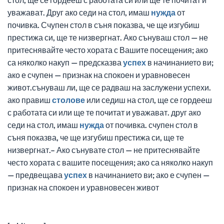
уважават. Друг ако седи на стол, имаш
нужда
от
почивка. Счупен стол в съня показва, че ще изгубиш
престижа си, ще те низвергнат. Ако сънуваш стол — не
притеснявайте често хората с Вашите посещения; ако
са няколко накуп — предсказва
успех
в начинанието ви;
ако е счупен — признак на спокоен и уравновесен
живот.сънуваш ли, ще се радваш на заслужени успехи.
ако правиш
столове
или седиш на стол, ще се гордееш
с работата си или ще те почитат и уважават. друг ако
седи на стол, имаш
нужда
от почивка. счупен стол в
съня показва, че ще изгубиш престижа си, ще те
низвергнат.– Ако сънувате стол — не притеснявайте
често хората с вашите посещения; ако са няколко накуп
— предвещава
успех
в начинанието ви; ако е счупен —
признак на спокоен и уравновесен живот