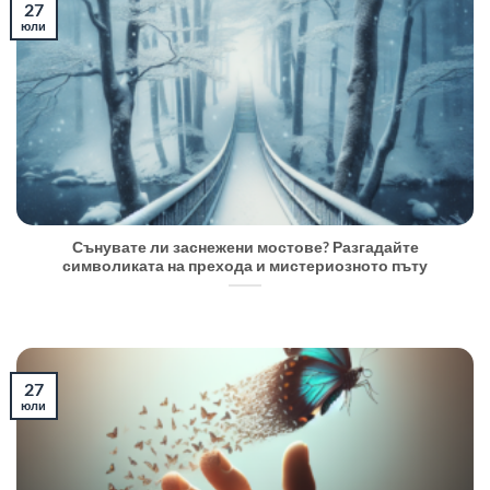
27
юли
Сънувате ли заснежени мостове? Разгадайте
символиката на прехода и мистериозното пъту
27
юли