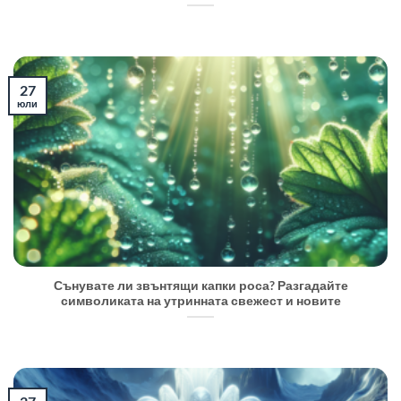
27
юли
Сънувате ли звънтящи капки роса? Разгадайте
символиката на утринната свежест и новите