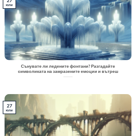
27
юли
Сънувате ли ледените фонтани? Разгадайте
символиката на замразените емоции и вътреш
27
юли