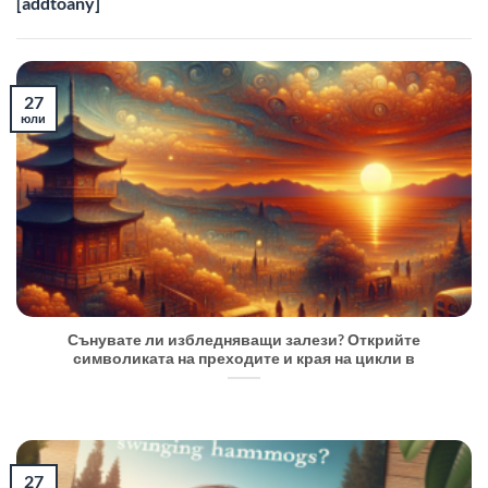
[addtoany]
27
юли
Сънувате ли избледняващи залези? Открийте
символиката на преходите и края на цикли в
27