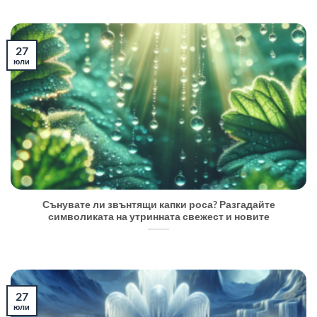
27
юли
Сънувате ли звънтящи капки роса? Разгадайте
символиката на утринната свежест и новите
27
юли