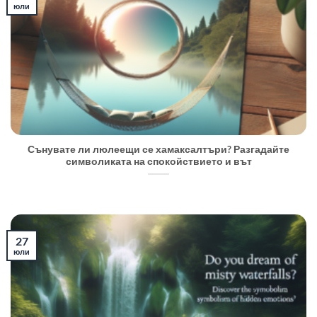
юли
Сънувате ли люлеещи се хамаксалтъри? Разгадайте
символиката на спокойствието и вът
27
юли