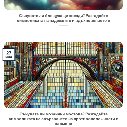
Сънувате ли блещукащи звезди? Разгадайте
символиката на надеждите и вдъхновението в
27
юли
Сънувате ли мозаични мостове? Разгадайте
символиката на свързването на противоположности и
хармони