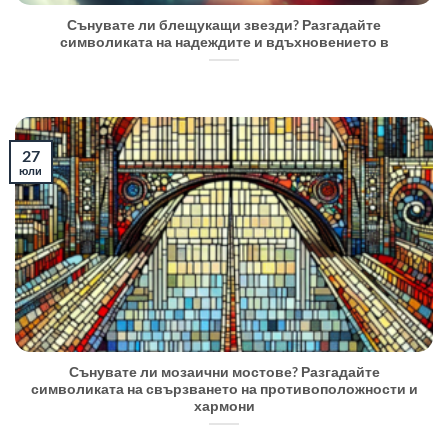
Сънувате ли блещукащи звезди? Разгадайте
символиката на надеждите и вдъхновението в
27
юли
Сънувате ли мозаични мостове? Разгадайте
символиката на свързването на противоположности и
хармони