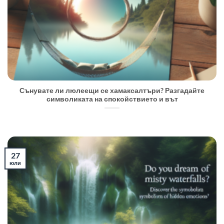
Сънувате ли люлеещи се хамаксалтъри? Разгадайте
символиката на спокойствието и вът
27
юли