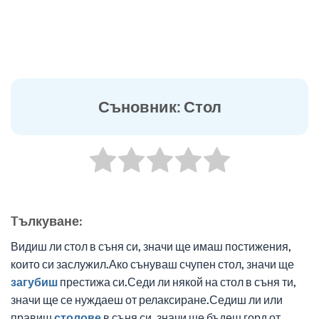
Съновник: Стол
Tълкуване:
Видиш ли стол в съня си, значи ще имаш постижения,
които си заслужил.Ако сънуваш счупен стол, значи ще
загубиш
престижа си.Седи ли някой на стол в съня ти,
значи ще се нуждаеш от релаксиране.Седиш ли или
правиш
столове
в съня си, значи ще бъдеш горд от