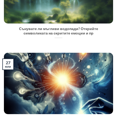
Сънувате ли мъгливи водопади? Открийте
символиката на скритите емоции и пр
27
юли