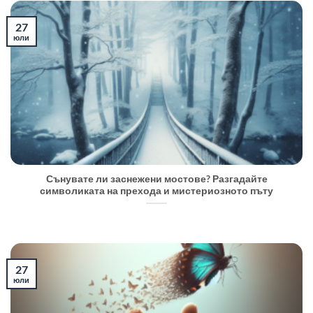
27
юли
Сънувате ли заснежени мостове? Разгадайте
символиката на прехода и мистериозното пъту
27
юли