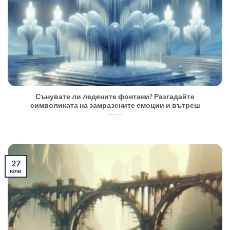
Сънувате ли ледените фонтани? Разгадайте
символиката на замразените емоции и вътреш
27
юли