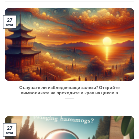
27
юли
Сънувате ли избледняващи залези? Открийте
символиката на преходите и края на цикли в
27
юли