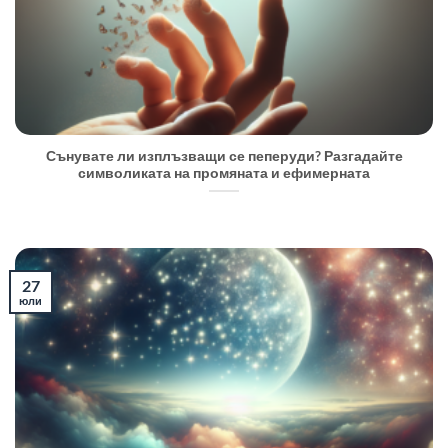
Сънувате ли изплъзващи се пеперуди? Разгадайте
символиката на промяната и ефимерната
27
юли