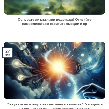
Сънувате ли мъгливи водопади? Открийте
символиката на скритите емоции и пр
27
юли
Сънувате ли извори на светлина в тъмнина? Разгадайте
символиката на просветлението и надеж