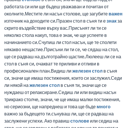
работата си или ще бъдеш уважаван и почитан от
околните.Местите ли насън столове, ще загубите
важен
източник на доходите си.Празен стол в съня ти е
знак
за
скрито въздействие върху вас.Присънят ли ти се
няколко стола накуп, това е знак, че ще успеете в
начинанието си.Счупиш ли стол насън, ще те сполети
някакво нещастие.Присъни ли ти се, че сядаш на стол,
ще се радваш на дълготрайно щастие.Люлееш ли се на
стол в съня си, очакват те приливи и отливи в
професионален план.Видиш ли
железен стол
в съня
си, значи ще имаш постижения, които си заслужил.Седи
ли някой на
железен стол
в съня ти, значи ще се
нуждаеш от релаксиране.Седиш ли или видиш насън
трикрако столче, значи, че ще имаш малки постижения,
но сериозни, ще напреднеш и това ще бъде
много
важно за бъдещето ти.сънуваш ли, ще се радваш на
заслужени успехи. Ако правиш
столове
или седиш на
стол, ще се гордееш с работата си или ще те почитат и