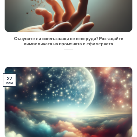
Сънувате ли изплъзващи се пеперуди? Разгадайте
символиката на промяната и ефимерната
27
юли