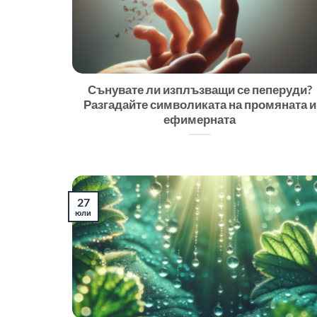
Сънувате ли изплъзващи се пеперуди?
Разгадайте символиката на промяната и
ефимерната
27
юли