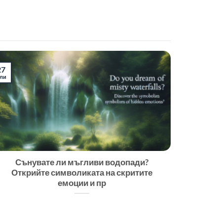
27
ли
Сънувате ли мъгливи водопади?
Открийте символиката на скритите
емоции и пр