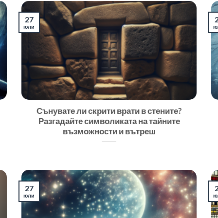
27
юли
ю
Сънувате ли скрити врати в стените?
Разгадайте символиката на тайните
възможности и вътреш
27
юли
ю