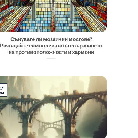
Сънувате ли мозаични мостове?
Разгадайте символиката на свързването
на противоположности и хармони
27
ли