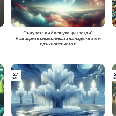
Сънувате ли блещукащи звезди?
Разгадайте символиката на надеждите и
вдъхновението в
27
юли
ю