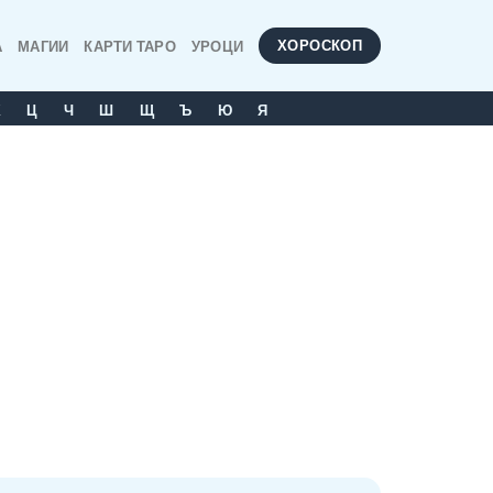
ХОРОСКОП
А
МАГИИ
КАРТИ ТАРО
УРОЦИ
Х
Ц
Ч
Ш
Щ
Ъ
Ю
Я