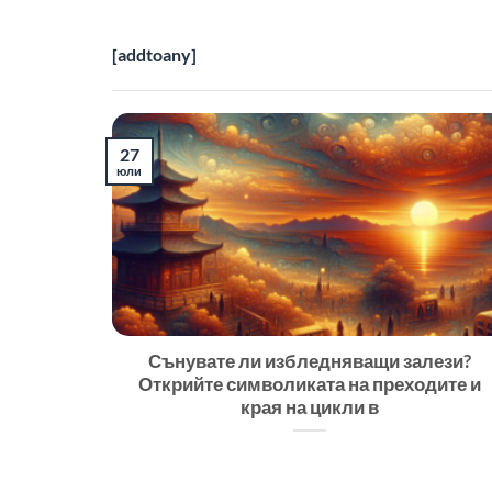
[addtoany]
27
юли
Сънувате ли избледняващи залези?
Открийте символиката на преходите и
края на цикли в