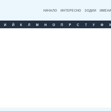
НАЧАЛО
ИНТЕРЕСНО
ЗОДИИ
ИМЕН
И
Й
К
Л
М
Н
О
П
Р
С
T
У
Ф