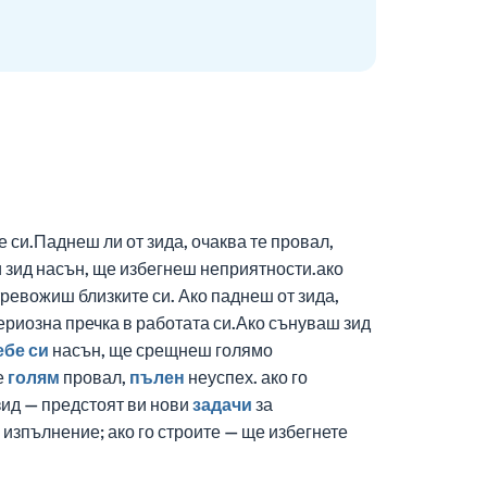
е си.Паднеш ли от зида, очаква те провал,
 зид насън, ще избегнеш неприятности.ако
тревожиш близките си. Ако паднеш от зида,
риозна пречка в работата си.Ако сънуваш зид
ебе си
насън, ще срещнеш голямо
е
голям
провал,
пълен
неуспех. ако го
зид — предстоят ви нови
задачи
за
 изпълнение; ако го строите — ще избегнете