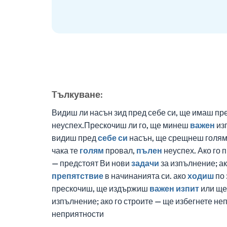
Tълкуване:
Видиш ли насън зид пред себе си, ще имаш пре
неуспех.Прескочиш ли го, ще минеш
важен
изп
видиш пред
себе си
насън, ще срещнеш голя
чака те
голям
провал,
пълен
неуспех. Ако го
— предстоят Ви нови
задачи
за изпълнение; а
препятствие
в начинанията си. ако
ходиш
по 
прескочиш, ще издържиш
важен
изпит
или ще
изпълнение; ако го строите — ще избегнете не
неприятности