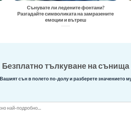
Сънувате ли ледените фонтани?
Разгадайте символиката на замразените
емоции и вътреш
Безплатно тълкуване на сънища
Вашият сън в полето по-долу и разберете значението му