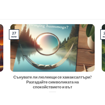
27
юли
ю
Сънувате ли люлеещи се хамаксалтъри?
Разгадайте символиката на
спокойствието и вът