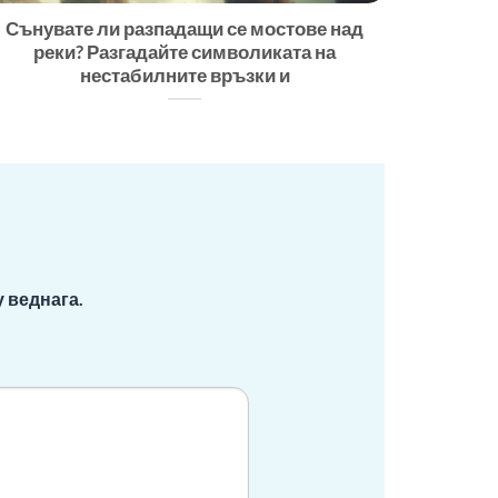
Сънувате ли разпадащи се мостове над
реки? Разгадайте символиката на
нестабилните връзки и
 веднага.