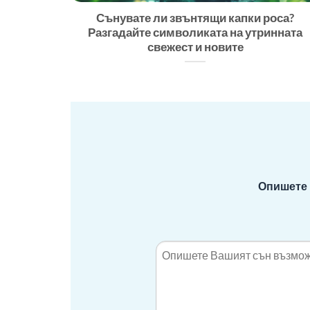
Сънувате ли звънтящи капки роса?
Разгадайте символиката на утринната
свежест и новите
Опишете 