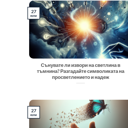
27
юли
Сънувате ли извори на светлина в
тъмнина? Разгадайте символиката на
просветлението и надеж
27
юли