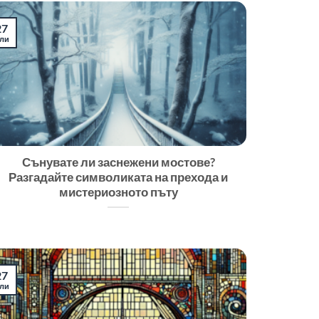
27
ли
Сънувате ли заснежени мостове?
Разгадайте символиката на прехода и
мистериозното пъту
27
ли