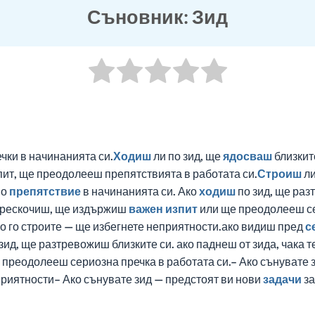
Съновник: Зид
чки в начинанията си.
Ходиш
ли по зид, ще
ядосваш
близкит
ит, ще преодолееш препятствията в работата си.
Строиш
ли
мо
препятствие
в начинанията си. Ако
ходиш
по зид, ще раз
 прескочиш, ще издържиш
важен
изпит
или ще преодолееш се
ко го строите — ще избегнете неприятности.ако видиш пред
с
зид, ще разтревожиш близките си. ако паднеш от зида, чака т
 преодолееш сериозна пречка в работата си.– Ако сънувате 
приятности– Ако сънувате зид — предстоят ви нови
задачи
за