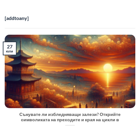
[addtoany]
27
юли
Сънувате ли избледняващи залези? Открийте
символиката на преходите и края на цикли в