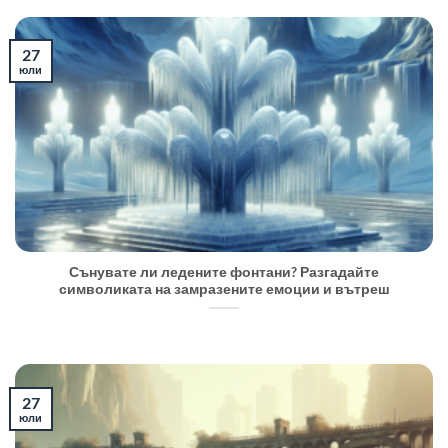
27
юли
Сънувате ли ледените фонтани? Разгадайте
символиката на замразените емоции и вътреш
27
юли