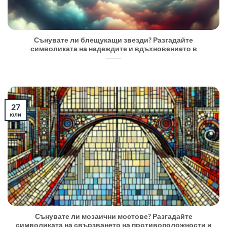
Сънувате ли блещукащи звезди? Разгадайте
символиката на надеждите и вдъхновението в
27
юли
Сънувате ли мозаични мостове? Разгадайте
символиката на свързването на противоположности и