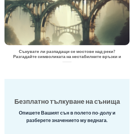
Сънувате ли разпадащи се мостове над реки?
Разгадайте символиката на нестабилните връзки и
Безплатно тълкуване на сънища
Опишете Вашият сън в полето по-долу и
разберете значението му веднага.