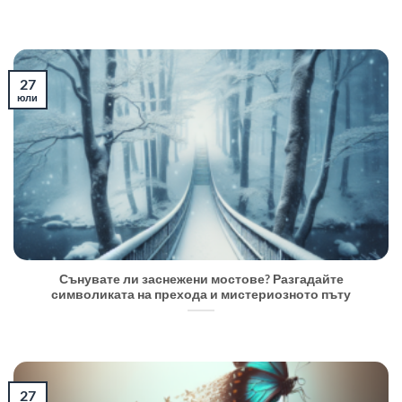
27
юли
Сънувате ли заснежени мостове? Разгадайте
символиката на прехода и мистериозното пъту
27