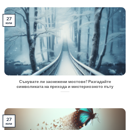
27
юли
Сънувате ли заснежени мостове? Разгадайте
символиката на прехода и мистериозното пъту
27
юли