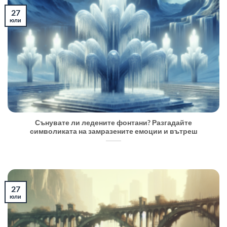
27
юли
Сънувате ли ледените фонтани? Разгадайте
символиката на замразените емоции и вътреш
27
юли