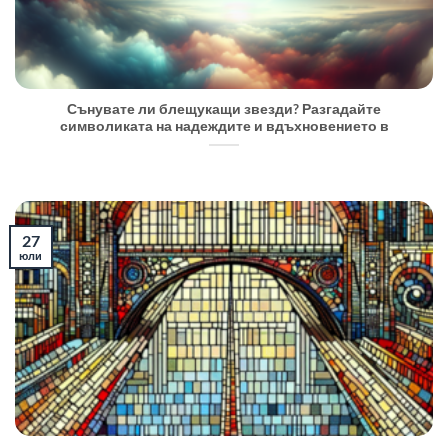
Сънувате ли блещукащи звезди? Разгадайте
символиката на надеждите и вдъхновението в
27
юли