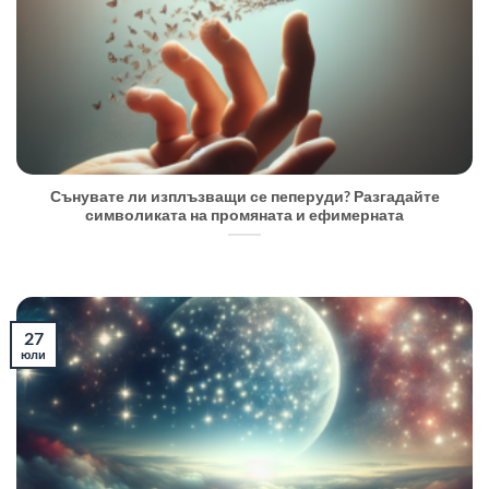
Сънувате ли изплъзващи се пеперуди? Разгадайте
символиката на промяната и ефимерната
27
юли