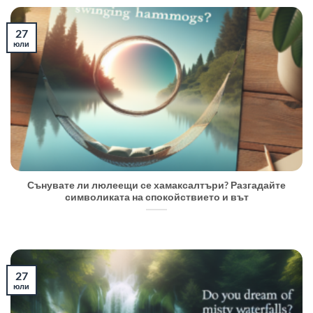
27
юли
Сънувате ли люлеещи се хамаксалтъри? Разгадайте
символиката на спокойствието и вът
27
юли