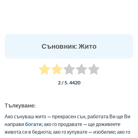
Съновник: Жито
2
/ 5.
4420
Tълкуване:
Ако сънуваш жито — прекрасен сън, работата Ви ще Ви
направи
богати
; ако го продавате — ще доживеете
живота си в беднота; ако го купувате — изобилие; ако го