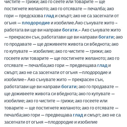
чистите — грижи; ако го сеете или товарите — ще
постигнете желаното; ако го отсявате — печалба; ако
гори — предсказва
глад
и смърт; ако не са засегнати от
огъня —
плодородие
и изобилие.Ако сънувате жито –
работата ви ще ви направи
богати
.– Ако сънувате жито
— прекрасен сън, работатави ще ви направи
богати
; ако
го продавате — ще доживеете живота си вбеднота; ако
го купувате — изобилие; ако го чистите — грижи; ако
госеете или товарите — ще постигнете желаното; ако го
отсявате — печалба;ако гори — предвещава
глад
и
смърт; ако не са засегнати от огъня —плодородие и
изобилие– Ако сънувате жито — прекрасен сън,
работатави ще ви направи
богати
; ако го продавате —
ще доживеете живота си вбеднота; ако го купувате —
изобилие; ако го чистите — грижи; ако госеете или
товарите — ще постигнете желаното; ако го отсявате —
печалба;ако гори — предвещава
глад
и смърт; ако не са
засегнати от огъня —плодородие и изобилие