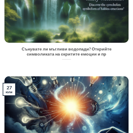
Сънувате ли мъгливи водопади? Открийте
символиката на скритите емоции и пр
27
юли