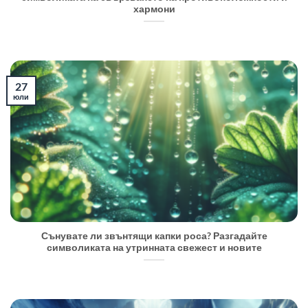
хармони
27
юли
Сънувате ли звънтящи капки роса? Разгадайте
символиката на утринната свежест и новите