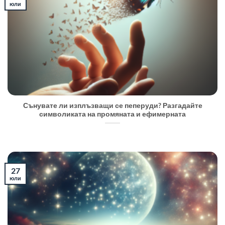
юли
Сънувате ли изплъзващи се пеперуди? Разгадайте
символиката на промяната и ефимерната
27
юли