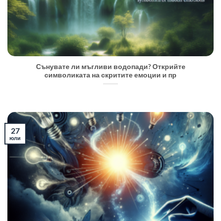
Сънувате ли мъгливи водопади? Открийте
символиката на скритите емоции и пр
27
юли