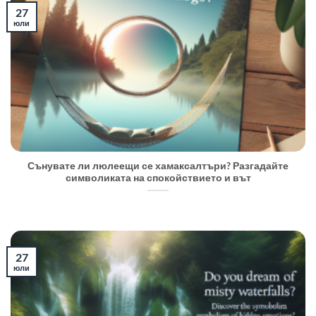
27
юли
Сънувате ли люлеещи се хамаксалтъри? Разгадайте
символиката на спокойствието и вът
27
юли