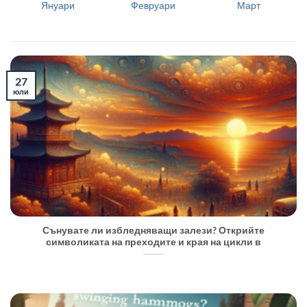
Януари
Февруари
Март
27
юли
Сънувате ли избледняващи залези? Открийте
символиката на преходите и края на цикли в