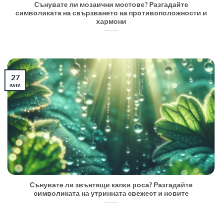
Сънувате ли мозаични мостове? Разгадайте
символиката на свързването на противоположности и
хармони
27
юли
Сънувате ли звънтящи капки роса? Разгадайте
символиката на утринната свежест и новите