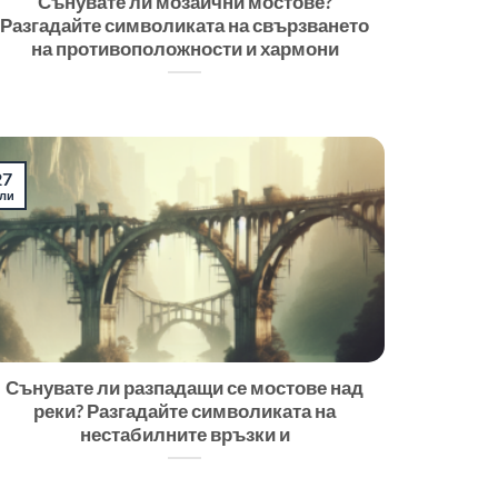
Сънувате ли мозаични мостове?
Разгадайте символиката на свързването
на противоположности и хармони
27
ли
Сънувате ли разпадащи се мостове над
реки? Разгадайте символиката на
нестабилните връзки и