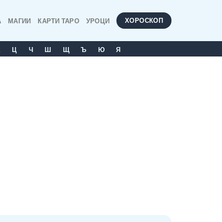
ХОРОСКОП
А
МАГИИ
КАРТИ ТАРО
УРОЦИ
Х
Ц
Ч
Ш
Щ
Ъ
Ю
Я