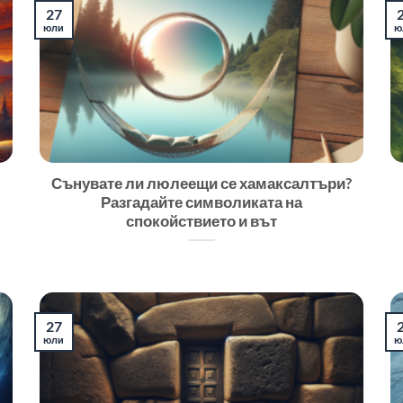
27
юли
ю
Сънувате ли люлеещи се хамаксалтъри?
Разгадайте символиката на
спокойствието и вът
27
юли
ю