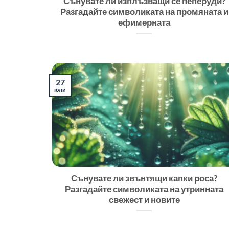
Сънувате ли изплъзващи се пеперуди?
Разгадайте символиката на промяната и
ефимерната
27
юли
Сънувате ли звънтящи капки роса?
Разгадайте символиката на утринната
свежест и новите