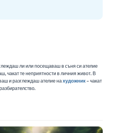
зглеждаш ли или посещаваш в съня си ателие
, чакат те неприятности в личния живот. В
аваш и разглеждаш ателие на
художник
– чакат
еразбирателство.