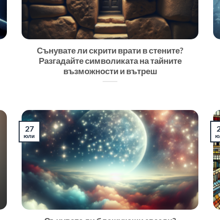
Сънувате ли скрити врати в стените?
Разгадайте символиката на тайните
възможности и вътреш
27
юли
ю