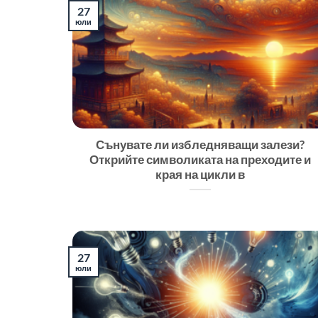
27
юли
Сънувате ли избледняващи залези?
Открийте символиката на преходите и
края на цикли в
27
юли