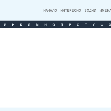
НАЧАЛО
ИНТЕРЕСНО
ЗОДИИ
ИМЕН
И
Й
К
Л
М
Н
О
П
Р
С
T
У
Ф