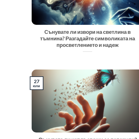
Сънувате ли извори на светлина в
тъмнина? Разгадайте символиката на
просветлението и надеж
27
юли