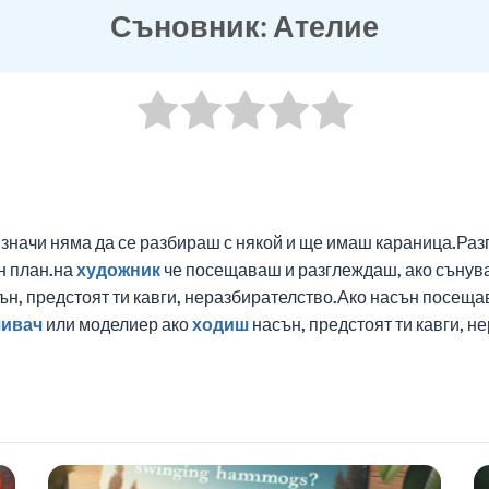
Съновник: Ателие
значи няма да се разбираш с някой и ще имаш караница.Ра
н план.на
художник
че посещаваш и разглеждаш, ако сънуваш
ън, предстоят ти кавги, неразбирателство.Ако насън посещ
ивач
или моделиер ако
ходиш
насън, предстоят ти кавги, н