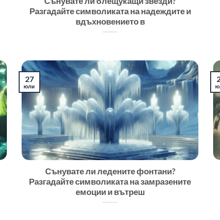
Сънувате ли блещукащи звезди?
Разгадайте символиката на надеждите и
вдъхновението в
27
юли
ю
Сънувате ли ледените фонтани?
Разгадайте символиката на замразените
емоции и вътреш