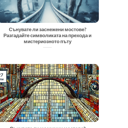
Сънувате ли заснежени мостове?
Разгадайте символиката на прехода и
мистериозното пъту
27
ли