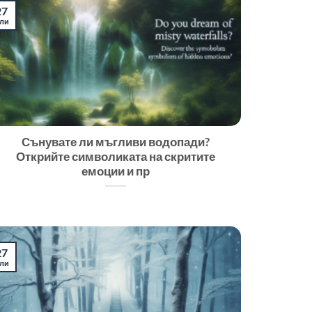
27
ли
Сънувате ли мъгливи водопади?
Открийте символиката на скритите
емоции и пр
27
ли