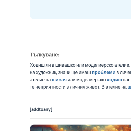
Tълкуване:
Ходиш ли в шивашко или моделиерско ателие, 
на художник, значи ще имаш
проблеми
в личе
ателие на
шивач
или моделиер ако
ходиш
нас
те неприятности в личния живот. В ателие на
ш
[addtoany]