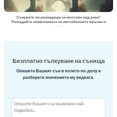
Сънувате ли разпадащи се мостове над реки?
Разгадайте символиката на нестабилните връзки и
Безплатно тълкуване на сънища
Опишете Вашият сън в полето по-долу и
разберете значението му веднага.