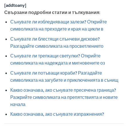
[addtoany]
Свързани подробни статии и тълкувания:
Сънувате ли избледняващи залези? Открийте
символиката на преходите и края на цикли в
Сънувате ли блестящи слънчеви дискове?
Разгадайте символиката на просветлението
Сънувате ли трепкащи светулки? Открийте
символиката на надеждата и мигновените оз
Сънувате ли потъващи кораби? Разгадайте
символиката на загубите и приключенията в сънищ
Какво означава, ако сънувате пресечена граница?
Разкрийте символиката на препятствията и новите
начала
Какво означава, ако сънувате изпражнения?