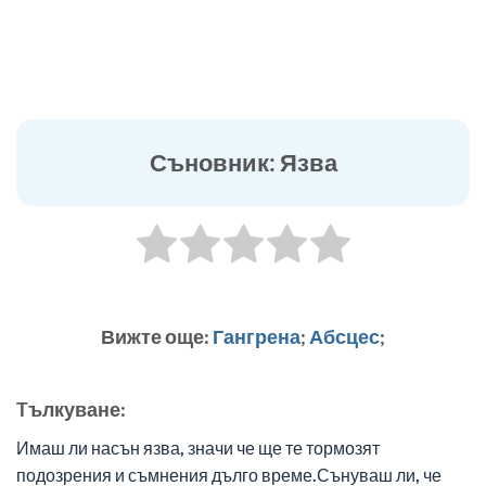
Съновник: Язва
Вижте още:
Гангрена
;
Абсцес
;
Tълкуване:
Имаш ли насън язва, значи че ще те тормозят
подозрения и съмнения дълго време.Сънуваш ли, че