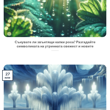
Сънувате ли звънтящи капки роса? Разгадайте
символиката на утринната свежест и новите
27
юли