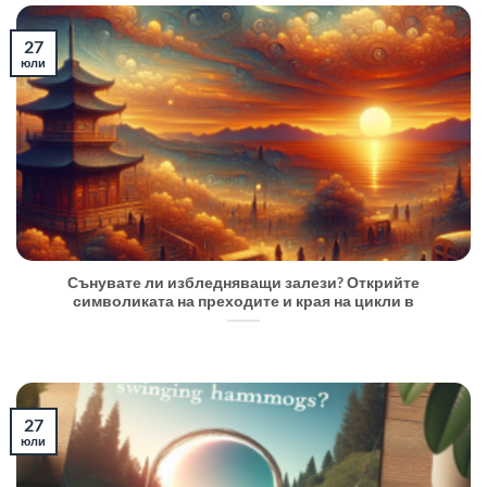
27
юли
Сънувате ли избледняващи залези? Открийте
символиката на преходите и края на цикли в
27
юли