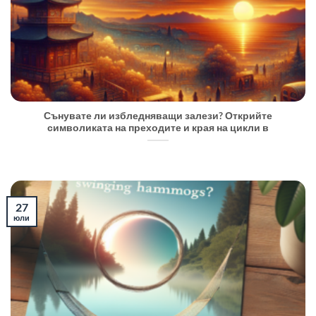
Сънувате ли избледняващи залези? Открийте
символиката на преходите и края на цикли в
27
юли