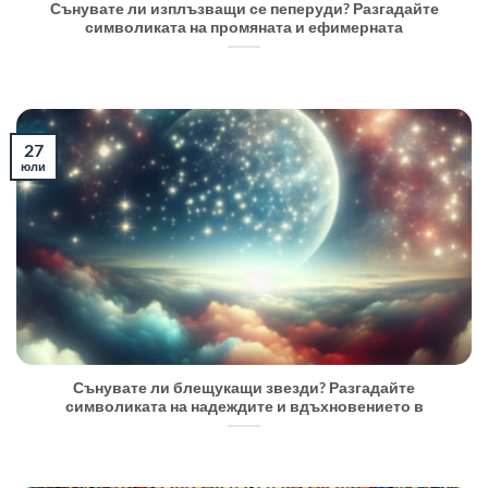
Сънувате ли изплъзващи се пеперуди? Разгадайте
символиката на промяната и ефимерната
27
юли
Сънувате ли блещукащи звезди? Разгадайте
символиката на надеждите и вдъхновението в