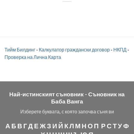
Тийм Билдинг
-
Калкулатор граждански договор
-
НКПД
-
Проверка на Лична Карта
Най-истинският съновник -
Съновник на
Баба Ванга
Изберете буквата, с която започва съня ви
А
Б
В
Г
Д
Е
Ж
З
И
Й
К
Л
М
Н
О
П
Р
С
Т
У
Ф