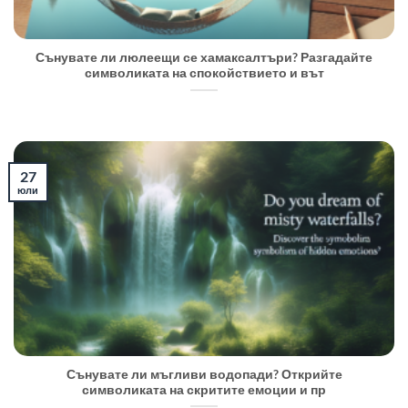
Сънувате ли люлеещи се хамаксалтъри? Разгадайте
символиката на спокойствието и вът
27
юли
Сънувате ли мъгливи водопади? Открийте
символиката на скритите емоции и пр