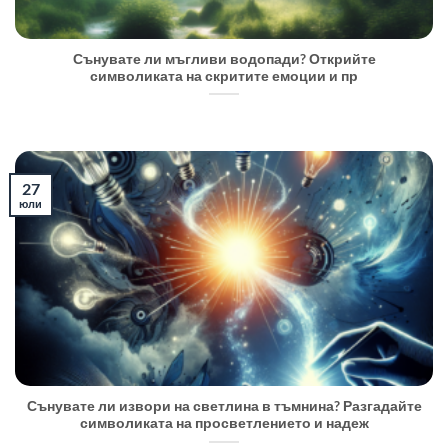
Сънувате ли мъгливи водопади? Открийте
символиката на скритите емоции и пр
27
юли
Сънувате ли извори на светлина в тъмнина? Разгадайте
символиката на просветлението и надеж