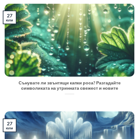
27
юли
Сънувате ли звънтящи капки роса? Разгадайте
символиката на утринната свежест и новите
27
юли