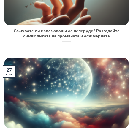
Сънувате ли изплъзващи се пеперуди? Разгадайте
символиката на промяната и ефимерната
27
юли