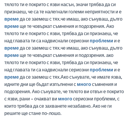
тялото ти е покрито с язви насън, значи трябва да си
признаеш, че са те налегнали големи неприятности и е
време
да се заемеш с тях.че имаш, ако сънуваш, дълго
време
ще те човъркат съмнения и подозрения. Ако
тялото ти е покрито с язви, трябва да си признаеш, че
над главата ти са надвиснали сериозни
проблеми
и е
време
да се заемеш с тях.че имаш, ако сънуваш, дълго
време
ще те човъркат съмнения и подозрения. ако
тялото ти е покрито с язви, трябва да си признаеш, че
над главата ти са надвиснали сериозни
проблеми
и е
време
да се заемеш с тях.Ако сънувате, че имате язва,
идните дни ще бъдат изпълнени с
много
съмнения и
подозрения. Ако сънувате, че тялото ви отвън е покрито
с язви, рани – очакват ви
много
сериозни проблеми, с
които трябва да се захванете незабавно. Ако не ги
решите ще стане по-лошо.