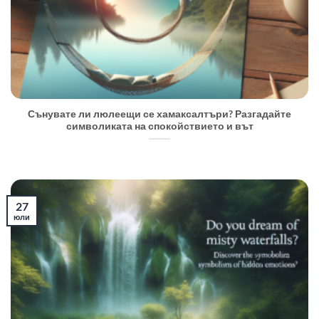
Сънувате ли люлеещи се хамаксалтъри? Разгадайте
символиката на спокойствието и вът
27
юли