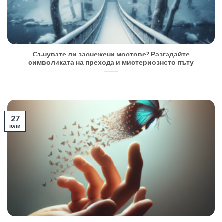
Сънувате ли заснежени мостове? Разгадайте
символиката на прехода и мистериозното пъту
27
юли