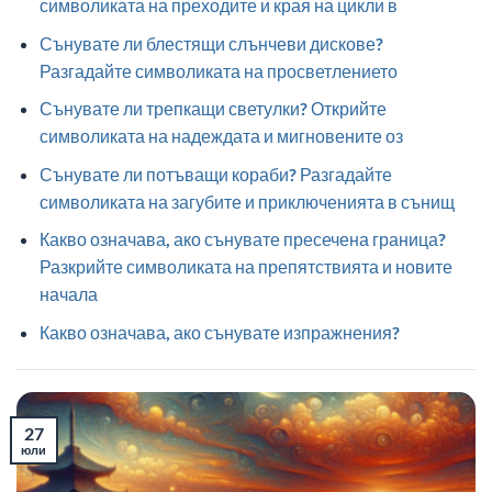
символиката на преходите и края на цикли в
Сънувате ли блестящи слънчеви дискове?
Разгадайте символиката на просветлението
Сънувате ли трепкащи светулки? Открийте
символиката на надеждата и мигновените оз
Сънувате ли потъващи кораби? Разгадайте
символиката на загубите и приключенията в сънищ
Какво означава, ако сънувате пресечена граница?
Разкрийте символиката на препятствията и новите
начала
Какво означава, ако сънувате изпражнения?
27
юли