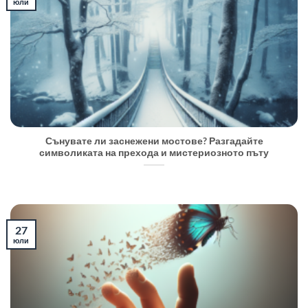
юли
Сънувате ли заснежени мостове? Разгадайте
символиката на прехода и мистериозното пъту
27
юли