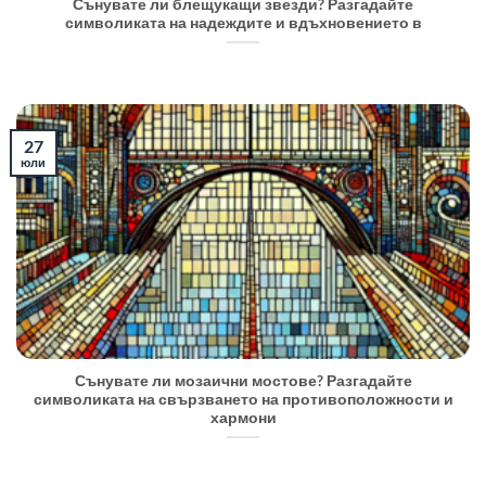
Сънувате ли блещукащи звезди? Разгадайте
символиката на надеждите и вдъхновението в
27
юли
Сънувате ли мозаични мостове? Разгадайте
символиката на свързването на противоположности и
хармони