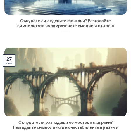
Сънувате ли ледените фонтани? Разгадайте
символиката на замразените емоции и вътреш
27
юли
Сънувате ли разпадащи се мостове над реки?
Разгадайте символиката на нестабилните връзки и