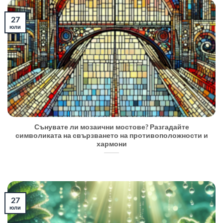
27
юли
Сънувате ли мозаични мостове? Разгадайте
символиката на свързването на противоположности и
хармони
27
юли