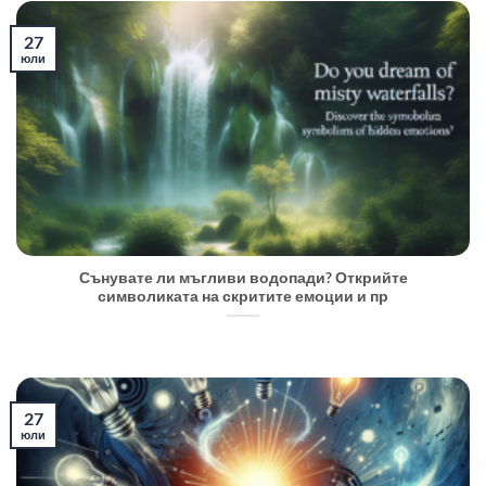
27
юли
Сънувате ли мъгливи водопади? Открийте
символиката на скритите емоции и пр
27
юли