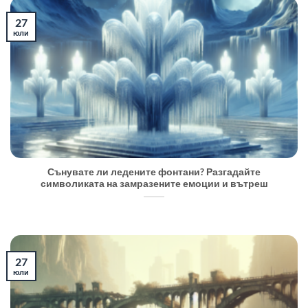
27
юли
Сънувате ли ледените фонтани? Разгадайте
символиката на замразените емоции и вътреш
27
юли