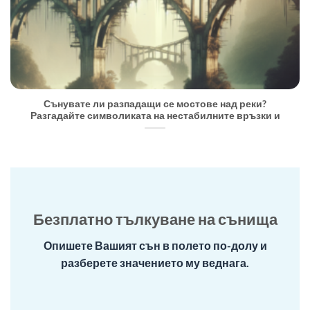
Сънувате ли разпадащи се мостове над реки?
Разгадайте символиката на нестабилните връзки и
Безплатно тълкуване на сънища
Опишете Вашият сън в полето по-долу и
разберете значението му веднага.