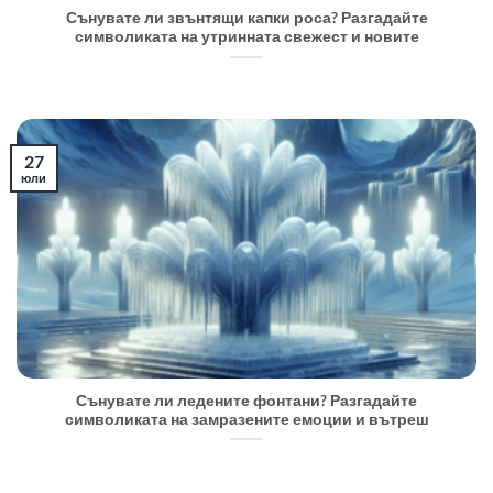
Сънувате ли звънтящи капки роса? Разгадайте
символиката на утринната свежест и новите
27
юли
Сънувате ли ледените фонтани? Разгадайте
символиката на замразените емоции и вътреш