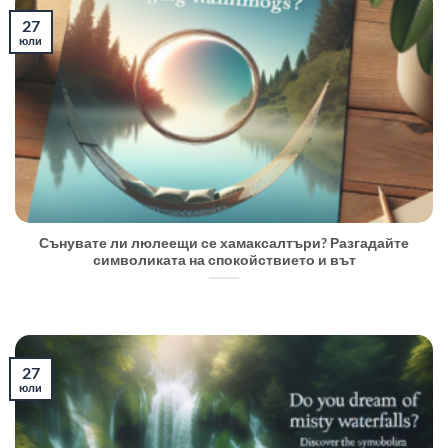
27
юли
Сънувате ли люлеещи се хамаксалтъри? Разгадайте
символиката на спокойствието и вът
27
юли