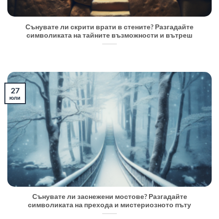
Сънувате ли скрити врати в стените? Разгадайте
символиката на тайните възможности и вътреш
27
юли
Сънувате ли заснежени мостове? Разгадайте
символиката на прехода и мистериозното пъту