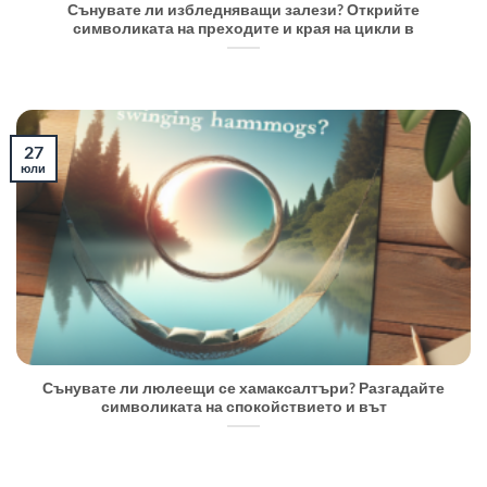
Сънувате ли избледняващи залези? Открийте
символиката на преходите и края на цикли в
27
юли
Сънувате ли люлеещи се хамаксалтъри? Разгадайте
символиката на спокойствието и вът