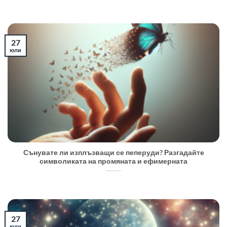
27
юли
Сънувате ли изплъзващи се пеперуди? Разгадайте
символиката на промяната и ефимерната
27
юли