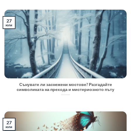
27
юли
Сънувате ли заснежени мостове? Разгадайте
символиката на прехода и мистериозното пъту
27
юли