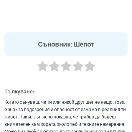
Съновник: Шепот
Tълкуване:
Когато сънуваш, че ти или някой друг шепне нещо, това
е знак за подозрения и опасност от измама в реалния ти
живот. Такъв сън ясно показва, че трябва да бъдеш
внимателен към хората около теб и техните намерения.
Може би някой се опитва да те заблуди или да ти втълпи