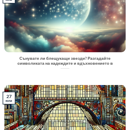
Сънувате ли блещукащи звезди? Разгадайте
символиката на надеждите и вдъхновението в
27
юли