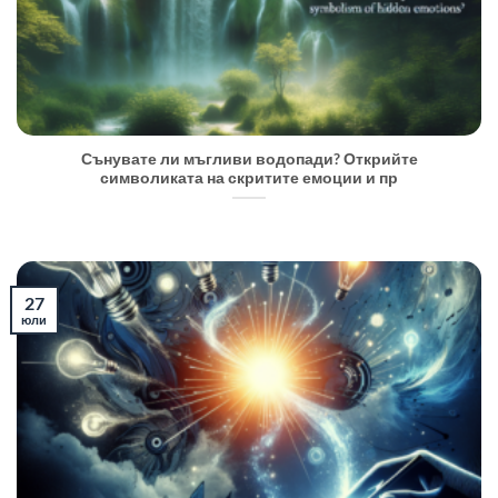
Сънувате ли мъгливи водопади? Открийте
символиката на скритите емоции и пр
27
юли