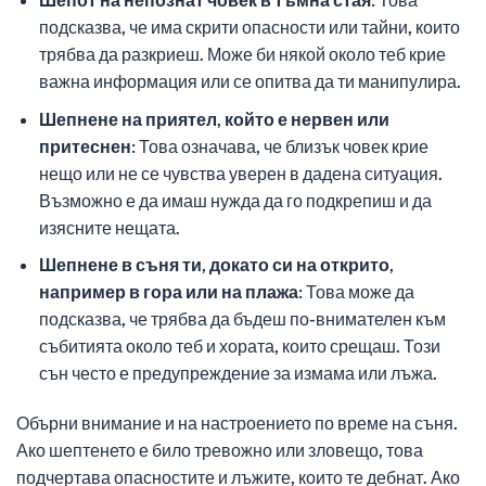
подсказва, че има скрити опасности или тайни, които
трябва да разкриеш. Може би някой около теб крие
важна информация или се опитва да ти манипулира.
Шепнене на приятел, който е нервен или
притеснен:
Това означава, че близък човек крие
нещо или не се чувства уверен в дадена ситуация.
Възможно е да имаш нужда да го подкрепиш и да
изясните нещата.
Шепнене в съня ти, докато си на открито,
например в гора или на плажа:
Това може да
подсказва, че трябва да бъдеш по-внимателен към
събитията около теб и хората, които срещаш. Този
сън често е предупреждение за измама или лъжа.
Обърни внимание и на настроението по време на съня.
Ако шептенето е било тревожно или зловещо, това
подчертава опасностите и лъжите, които те дебнат. Ако