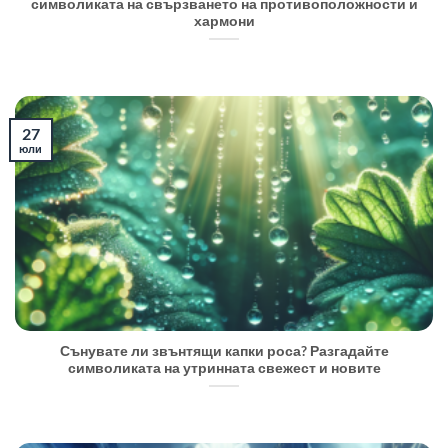
символиката на свързването на противоположности и
хармони
27
юли
Сънувате ли звънтящи капки роса? Разгадайте
символиката на утринната свежест и новите