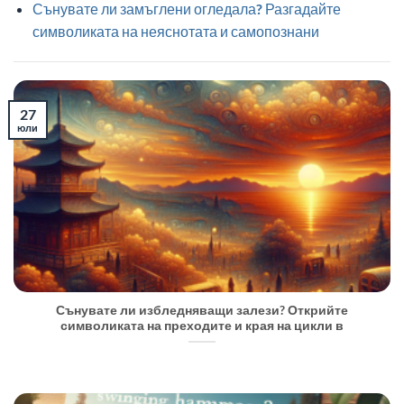
Сънувате ли замъглени огледала? Разгадайте
символиката на неяснотата и самопознани
27
юли
Сънувате ли избледняващи залези? Открийте
символиката на преходите и края на цикли в