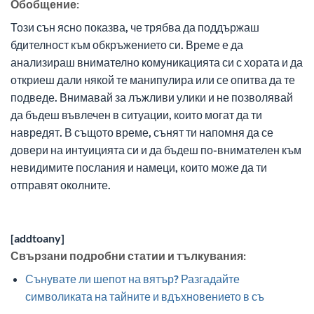
Обобщение:
Този сън ясно показва, че трябва да поддържаш
бдителност към обкръжението си. Време е да
анализираш внимателно комуникацията си с хората и да
откриеш дали някой те манипулира или се опитва да те
подведе. Внимавай за лъжливи улики и не позволявай
да бъдеш въвлечен в ситуации, които могат да ти
навредят. В същото време, сънят ти напомня да се
довери на интуицията си и да бъдеш по-внимателен към
невидимите послания и намеци, които може да ти
отправят околните.
[addtoany]
Свързани подробни статии и тълкувания:
Сънувате ли шепот на вятър? Разгадайте
символиката на тайните и вдъхновението в съ