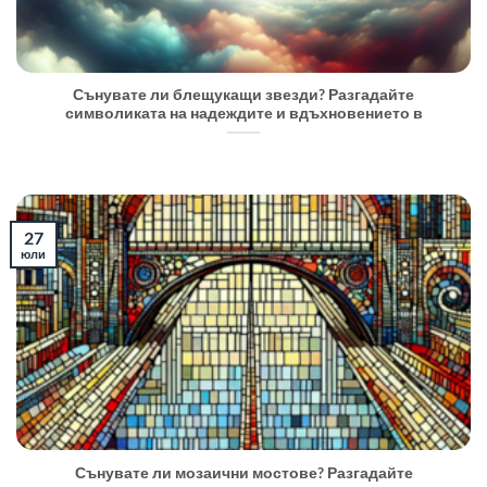
Сънувате ли блещукащи звезди? Разгадайте
символиката на надеждите и вдъхновението в
27
юли
Сънувате ли мозаични мостове? Разгадайте