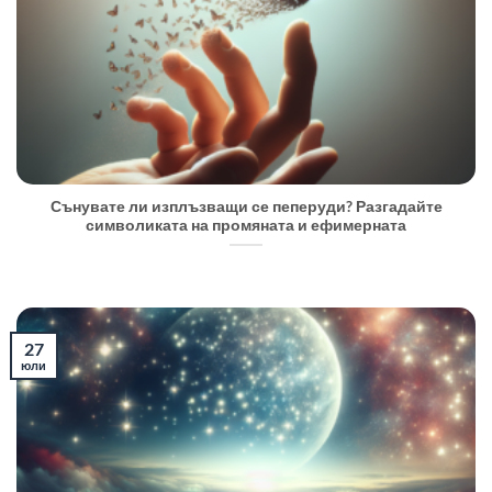
Сънувате ли изплъзващи се пеперуди? Разгадайте
символиката на промяната и ефимерната
27
юли