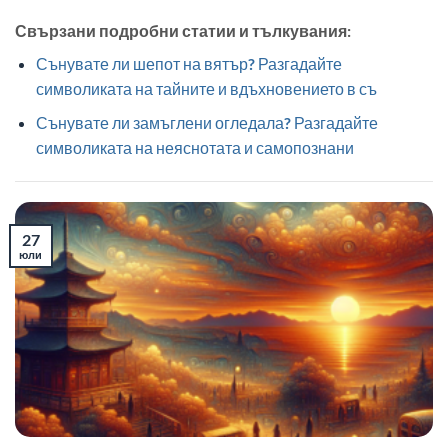
Свързани подробни статии и тълкувания:
Сънувате ли шепот на вятър? Разгадайте
символиката на тайните и вдъхновението в съ
Сънувате ли замъглени огледала? Разгадайте
символиката на неяснотата и самопознани
27
юли