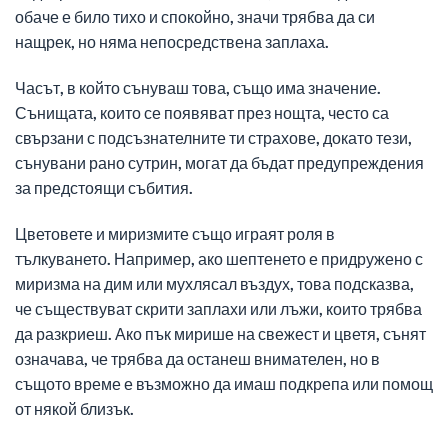
обаче е било тихо и спокойно, значи трябва да си
нащрек, но няма непосредствена заплаха.
Часът, в който сънуваш това, също има значение.
Сънищата, които се появяват през нощта, често са
свързани с подсъзнателните ти страхове, докато тези,
сънувани рано сутрин, могат да бъдат предупреждения
за предстоящи събития.
Цветовете и миризмите също играят роля в
тълкуването. Например, ако шептенето е придружено с
миризма на дим или мухлясал въздух, това подсказва,
че съществуват скрити заплахи или лъжи, които трябва
да разкриеш. Ако пък мирише на свежест и цветя, сънят
означава, че трябва да останеш внимателен, но в
същото време е възможно да имаш подкрепа или помощ
от някой близък.