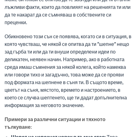
лъжливи факти, които да повлияят на решенията ти или
да те накарат да се съмняваш в собствените си
преценки.
Обикновено този сън се появява, когато си в ситуация, в
която чувстваш, че някой се опитва да ти “шепне” нещо
зад гърба ти или да ти внуши определени идеи по
деликатен, неявен начин. Например, ако в работната
среда имаш съмнения за някой колега, който намеква
или говори тихо и загадъчно, това може да се прояви
под формата на шепнене в съня ти. В същото време,
цветът на съня, мястото, времето и настроението, в
което се случва шептенето, ще ти дадат допълнителна
информация за неговото значение.
Примери за различни ситуации и тяхното
тълкуване:
Шепот на непознат човек в тъмна стая:
Това