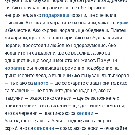
си. Ако събуваш чорапите си, ще обезоръжиш
неприятел, а ако
подаряваш
чорапи, ще спечелиш
съюзник. Ако видиш чорапите си скъсани, чакат те
срам
и безчестие. Ако кърпиш чорапи, ще обеднееш. Плетеш
ли чорапи, ще спестяваш пари. Ако си обул различни
чорапи, предстои ти любовно недоразумение. Ако
чорапите ти са шарени, ще се веселиш, а ако са
едноцветни, ще водиш монотонен живот. Памучни
чорапи
в съня означават временно подобрение на
финансовите дела, а вълнени Ако сънуваш дълъг чорап
— път; ако са
много
— ще се скарате с ваш приятел; ако
са вълнени — ще получите добро бъдеще, ако са
памучни — радост; ако са къси — ще се запознаете с
приятен човек; ако са жълти — ще достигнете целта си;
ако са червени — щастие; ако са
зелени
—
благодарност; ако са бели — годеж; ако са черни —
скръб, ако са
скъсани
— срам; ако са нови — очаквайте