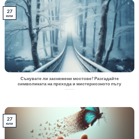
27
юли
Сънувате ли заснежени мостове? Разгадайте
символиката на прехода и мистериозното пъту
27
юли