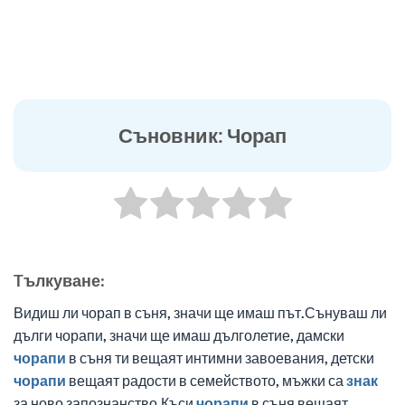
Съновник: Чорап
Tълкуване:
Видиш ли чорап в съня, значи ще имаш път.Сънуваш ли
дълги чорапи, значи ще имаш дълголетие, дамски
чорапи
в съня ти вещаят интимни завоевания, детски
чорапи
вещаят радости в семейството, мъжки са
знак
за ново запознанство.Къси
чорапи
в съня вещаят