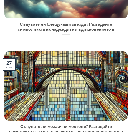
Сънувате ли блещукащи звезди? Разгадайте
символиката на надеждите и вдъхновението в
27
юли
Сънувате ли мозаични мостове? Разгадайте
символиката на свързването на противоположности и