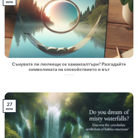
юли
Сънувате ли люлеещи се хамаксалтъри? Разгадайте
символиката на спокойствието и вът
27
юли