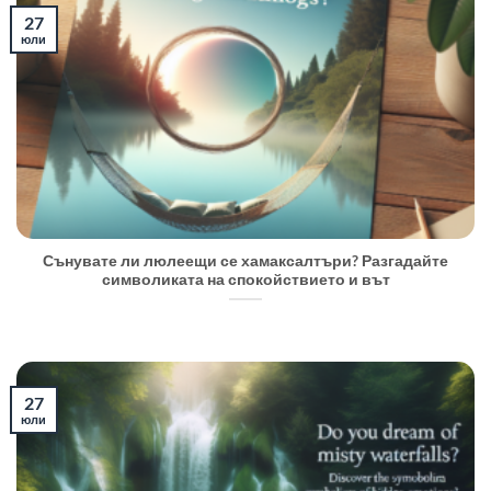
27
юли
Сънувате ли люлеещи се хамаксалтъри? Разгадайте
символиката на спокойствието и вът
27
юли