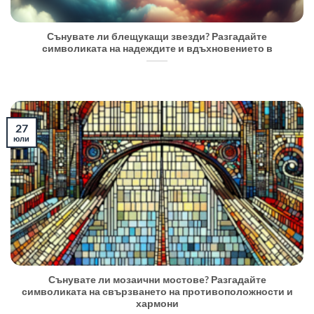
Сънувате ли блещукащи звезди? Разгадайте
символиката на надеждите и вдъхновението в
27
юли
Сънувате ли мозаични мостове? Разгадайте
символиката на свързването на противоположности и
хармони