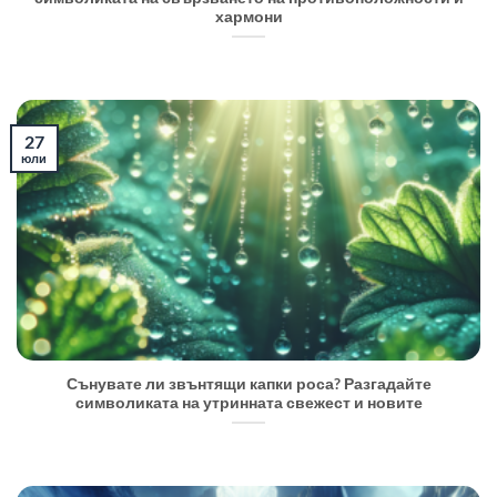
хармони
27
юли
Сънувате ли звънтящи капки роса? Разгадайте
символиката на утринната свежест и новите