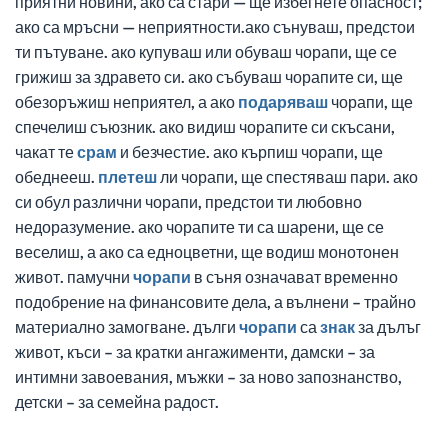
приятни новини, ако са стари — ще избегнете опасност;
ако са мръсни — неприятности.ако сънуваш, предстои
ти пътуване. ако купуваш или обуваш чорапи, ще се
грижиш за здравето си. ако събуваш чорапите си, ще
обезоръжиш неприятел, а ако
подаряваш
чорапи, ще
спечелиш съюзник. ако видиш чорапите си скъсани,
чакат те
срам
и безчестие. ако кърпиш чорапи, ще
обеднееш.
плетеш
ли чорапи, ще спестяваш пари. ако
си обул различни чорапи, предстои ти любовно
недоразумение. ако чорапите ти са шарени, ще се
веселиш, а ако са едноцветни, ще водиш монотонен
живот. памучни
чорапи
в съня означават временно
подобрение на финансовите дела, а вълнени – трайно
материално замогване. дълги
чорапи
са
знак
за дълъг
живот, къси – за кратки ангажименти, дамски – за
интимни завоевания, мъжки – за ново запознанство,
детски – за семейна радост.