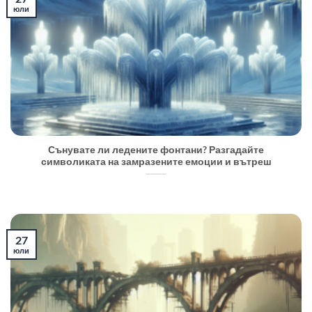
юли
Сънувате ли ледените фонтани? Разгадайте
символиката на замразените емоции и вътреш
27
юли