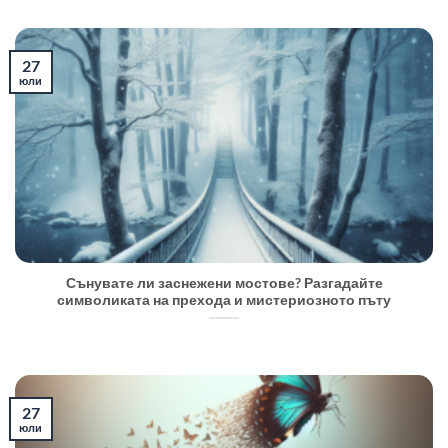
27
юли
Сънувате ли заснежени мостове? Разгадайте
символиката на прехода и мистериозното пъту
27
юли