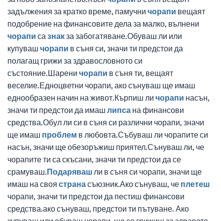
задължения за кратко време, памучни
чорапи
вещаят
подобрение на финансовите дела за малко, вълнени
чорапи
са
знак
за забогатяване.Обуваш ли или
купуваш
чорапи
в съня си, значи ти предстои да
полагащ грижи за здравословното си
състояние.Шарени
чорапи
в съня ти, вещаят
веселие.Едноцветни чорапи, ако сънуваш ще имаш
еднообразен начин на живот.Кърпиш ли
чорапи
насън,
значи ти предстои да имаш
липса
на финансови
средства.Обул ли си в съня си различни чорапи, значи
ще имаш
проблем
в любовта.Събуваш ли чорапите си
насън, значи ще обезоръжиш приятел.Сънуваш ли, че
чорапите ти са скъсани, значи ти предстои да се
срамуваш.
Подаряваш
ли в съня си чорапи, значи ще
имаш на своя
страна
съюзник.Ако сънуваш, че
плетеш
чорапи, значи ти предстои да пестиш финансови
средства.ако сънуваш, предстои ти пътуване. Ако
купуваш или обуваш чорапи, ще се грижиш за здравето