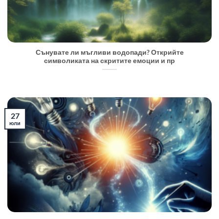
Сънувате ли мъгливи водопади? Открийте
символиката на скритите емоции и пр
27
юли