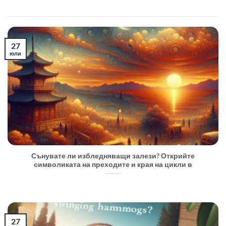
27
юли
Сънувате ли избледняващи залези? Открийте
символиката на преходите и края на цикли в
27