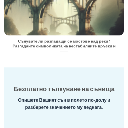
Сънувате ли разпадащи се мостове над реки?
Разгадайте символиката на нестабилните връзки и
Безплатно тълкуване на сънища
Опишете Вашият сън в полето по-долу и
разберете значението му веднага.