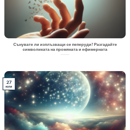
Сънувате ли изплъзващи се пеперуди? Разгадайте
символиката на промяната и ефимерната
27
юли