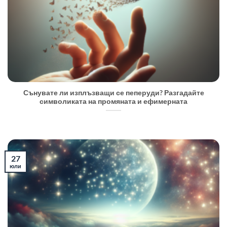
Сънувате ли изплъзващи се пеперуди? Разгадайте
символиката на промяната и ефимерната
27
юли