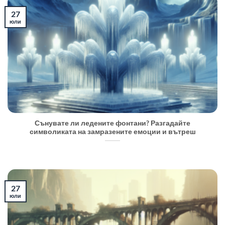
27
юли
Сънувате ли ледените фонтани? Разгадайте
символиката на замразените емоции и вътреш
27
юли