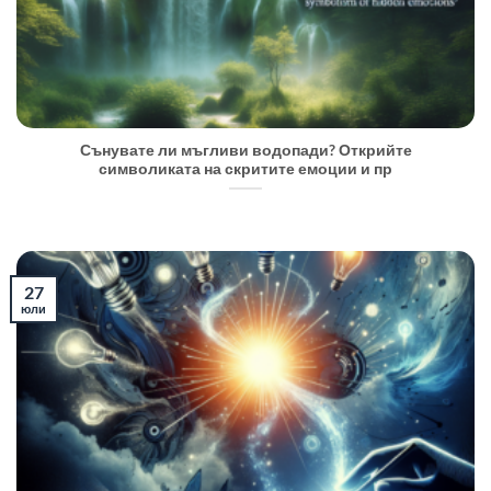
Сънувате ли мъгливи водопади? Открийте
символиката на скритите емоции и пр
27
юли