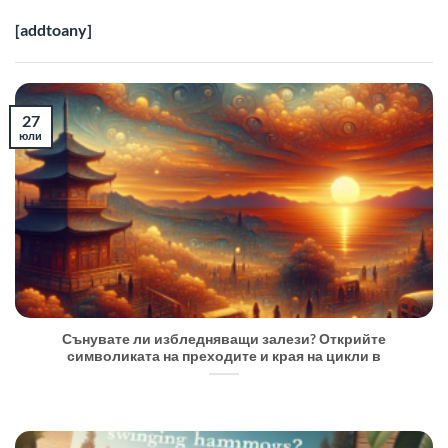
[addtoany]
27
юли
Сънувате ли избледняващи залези? Открийте
символиката на преходите и края на цикли в