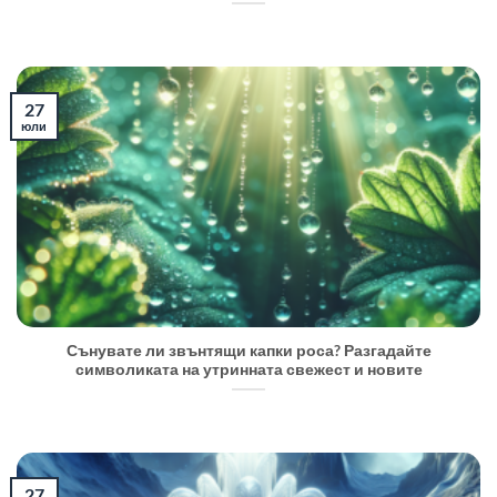
27
юли
Сънувате ли звънтящи капки роса? Разгадайте
символиката на утринната свежест и новите
27