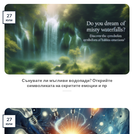
27
юли
Сънувате ли мъгливи водопади? Открийте
символиката на скритите емоции и пр
27
юли