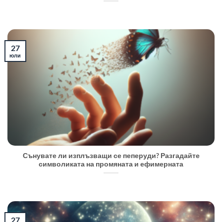
27
юли
Сънувате ли изплъзващи се пеперуди? Разгадайте
символиката на промяната и ефимерната
27