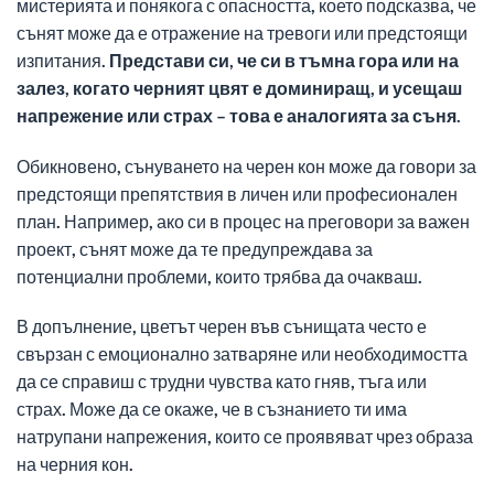
мистерията и понякога с опасността, което подсказва, че
сънят може да е отражение на тревоги или предстоящи
изпитания.
Представи си, че си в тъмна гора или на
залез, когато черният цвят е доминиращ, и усещаш
напрежение или страх – това е аналогията за съня.
Обикновено, сънуването на черен кон може да говори за
предстоящи препятствия в личен или професионален
план. Например, ако си в процес на преговори за важен
проект, сънят може да те предупреждава за
потенциални проблеми, които трябва да очакваш.
В допълнение, цветът черен във сънищата често е
свързан с емоционално затваряне или необходимостта
да се справиш с трудни чувства като гняв, тъга или
страх. Може да се окаже, че в съзнанието ти има
натрупани напрежения, които се проявяват чрез образа
на черния кон.