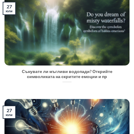
27
юли
Сънувате ли мъгливи водопади? Открийте
символиката на скритите емоции и пр
27
юли