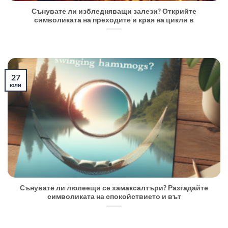
Сънувате ли избледняващи залези? Открийте
символиката на преходите и края на цикли в
27
юли
Сънувате ли люлеещи се хамаксалтъри? Разгадайте
символиката на спокойствието и вът