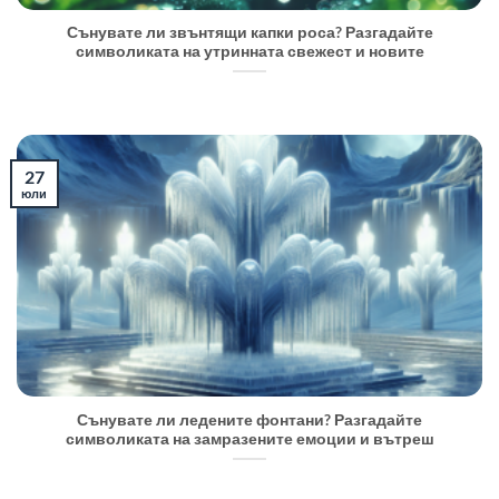
Сънувате ли звънтящи капки роса? Разгадайте
символиката на утринната свежест и новите
27
юли
Сънувате ли ледените фонтани? Разгадайте
символиката на замразените емоции и вътреш