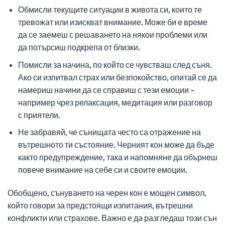
Обмисли текущите ситуации в живота си, които те
тревожат или изискват внимание. Може би е време
да се заемеш с решаването на някои проблеми или
да потърсиш подкрепа от близки.
Помисли за начина, по който се чувстваш след съня.
Ако си изпитвал страх или безпокойство, опитай се да
намериш начини да се справиш с тези емоции –
например чрез релаксация, медитация или разговор
с приятели.
Не забравяй, че сънищата често са отражение на
вътрешното ти състояние. Черният кон може да бъде
както предупреждение, така и напомняне да обърнеш
повече внимание на себе си и своите емоции.
Обобщено, сънуването на черен кон е мощен символ,
който говори за предстоящи изпитания, вътрешни
конфликти или страхове. Важно е да разгледаш този сън