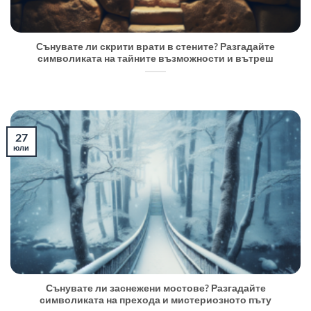
Сънувате ли скрити врати в стените? Разгадайте
символиката на тайните възможности и вътреш
27
юли
Сънувате ли заснежени мостове? Разгадайте
символиката на прехода и мистериозното пъту