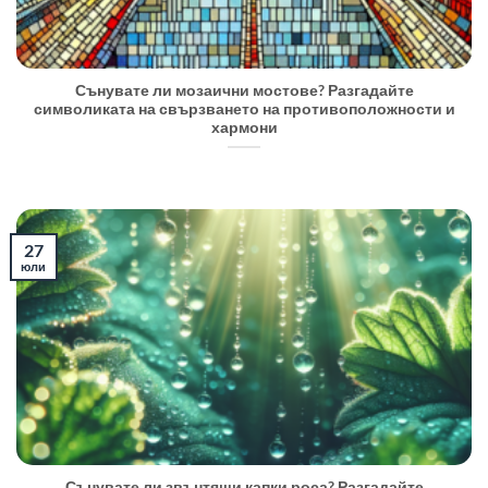
Сънувате ли мозаични мостове? Разгадайте
символиката на свързването на противоположности и
хармони
27
юли
Сънувате ли звънтящи капки роса? Разгадайте