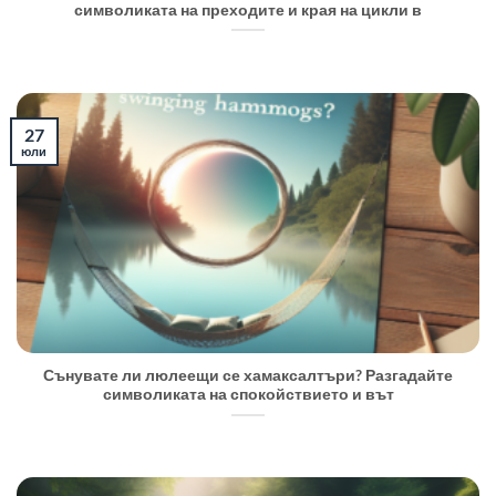
символиката на преходите и края на цикли в
27
юли
Сънувате ли люлеещи се хамаксалтъри? Разгадайте
символиката на спокойствието и вът