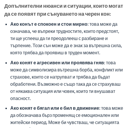
Допълнителни нюанси и ситуации, които могат
да се появят при сънуването на черен кон:
Ако конът е спокоен и стои мирно:
това може да
означава, че въпреки трудностите, които предстоят,
ти ще успееш да ги преодолееш с разбиране и
търпение. Този сън може да е знак за вътрешна сила,
която трябва да проявиш в труден момент.
Ако конят е агресивен или проявява гняв:
това
може да символизира вътрешна борба, конфликт или
страхове, които се натрупват и трябва да бъдат
обработени. Възможно е също така да се страхуваш
от някаква ситуация или човек, които ти внушават
опасност.
Ако конят е бягал или е бил в движение:
това може
да обозначава бърз променящ се емоционален или
житейски период. Може би чувстваш, че ситуацията