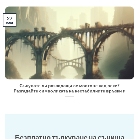
27
юли
Сънувате ли разпадащи се мостове над реки?
Разгадайте символиката на нестабилните връзки и
Безплатно тълкуване на сънища