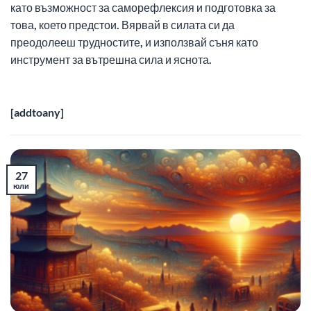
като възможност за саморефлексия и подготовка за
това, което предстои. Вярвай в силата си да
преодолееш трудностите, и използвай съня като
инструмент за вътрешна сила и яснота.
[addtoany]
27
юли