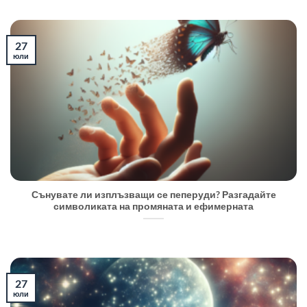
27
юли
Сънувате ли изплъзващи се пеперуди? Разгадайте
символиката на промяната и ефимерната
27
юли