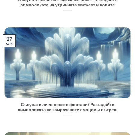
символиката на утринната свежест и новите
27
юли
Сънувате ли ледените фонтани? Разгадайте
символиката на замразените емоции и вътреш