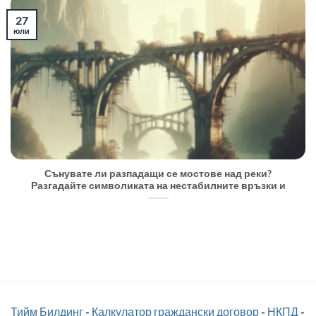
27
юли
Сънувате ли разпадащи се мостове над реки?
Разгадайте символиката на нестабилните връзки и
Тийм Билдинг
-
Калкулатор граждански договор
-
НКПД
-