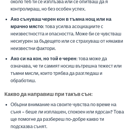
около теб ти се изплъзва или се опитваш да я
контролираш, но без особен успех.
Ако сънуваш черен кон в тъмна нощ или на
мрачно място:
това усилва асоциациите с
неизвестността и опасността. Може би се чувстваш
несигурен за бъдещето или се страхуваш от някакви
неизвестни фактори.
Ако си на кон, но той е черен:
това може да
означава, че ти самият носиш вътрешна тежест или
тъмни мисли, които трябва да разгледаш и
обработиш.
Какво да направиш при такъв сън:
Обърни внимание на своите чувства по време на
съня – беше ли изплашен, спокоен или ядосан? Това
ще помогне да разбереш по-добре какво ти
подсказва сънят.