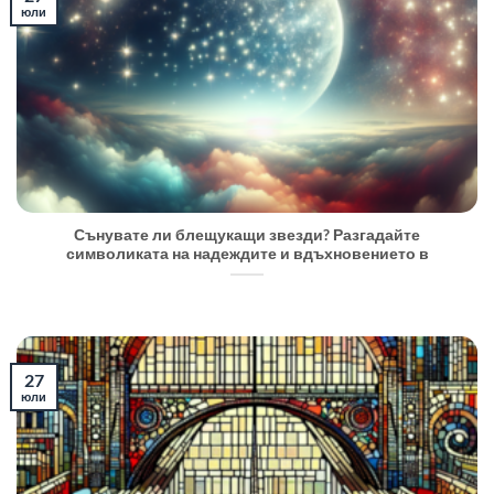
юли
Сънувате ли блещукащи звезди? Разгадайте
символиката на надеждите и вдъхновението в
27
юли