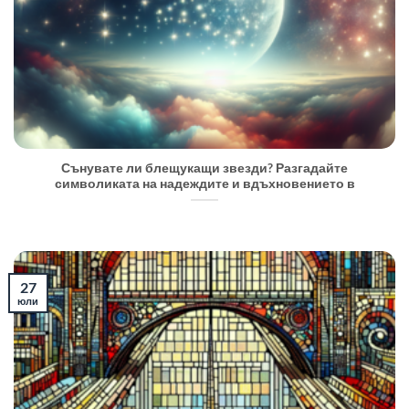
Сънувате ли блещукащи звезди? Разгадайте
символиката на надеждите и вдъхновението в
27
юли