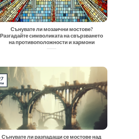
Сънувате ли мозаични мостове?
Разгадайте символиката на свързването
на противоположности и хармони
27
ли
Сънувате ли разпадащи се мостове над