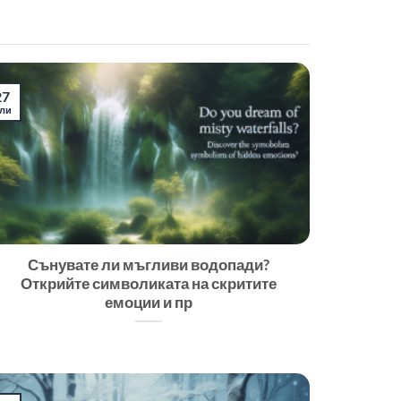
27
ли
Сънувате ли мъгливи водопади?
Открийте символиката на скритите
емоции и пр