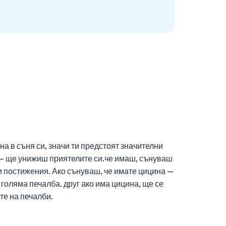
а в съня си, значи ти предстоят значителни
а – ще унижиш приятелите си.че имаш, сънуваш
и постижения. Ако сънуваш, че имате цицина —
 голяма печалба. друг ако има цицина, ще се
те на печалби.