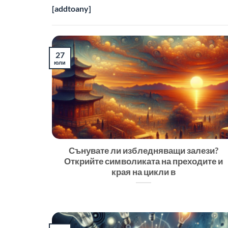
[addtoany]
27
юли
Сънувате ли избледняващи залези?
Открийте символиката на преходите и
края на цикли в