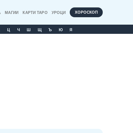
ХОРОСКОП
А
МАГИИ
КАРТИ ТАРО
УРОЦИ
Х
Ц
Ч
Ш
Щ
Ъ
Ю
Я