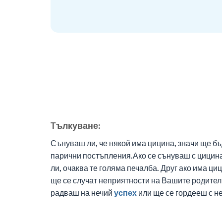
Tълкуване:
Сънуваш ли, че някой има цицина, значи ще бъ
парични постъпления.Ако се сънуваш с цицина
ли, очаква те голяма печалба. Друг ако има ци
ще се случат неприятности на Вашите родители;
радваш на нечий
успех
или ще се гордееш с не