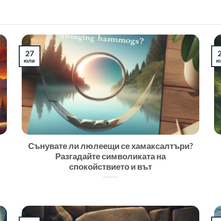
27
юли
ю
Сънувате ли люлеещи се хамаксалтъри?
Разгадайте символиката на
спокойствието и вът