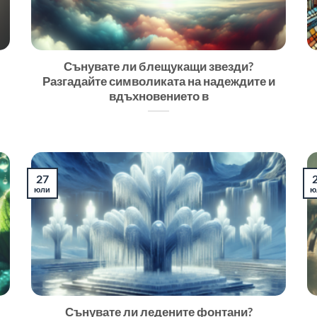
Сънувате ли блещукащи звезди?
Разгадайте символиката на надеждите и
вдъхновението в
27
юли
ю
Сънувате ли ледените фонтани?