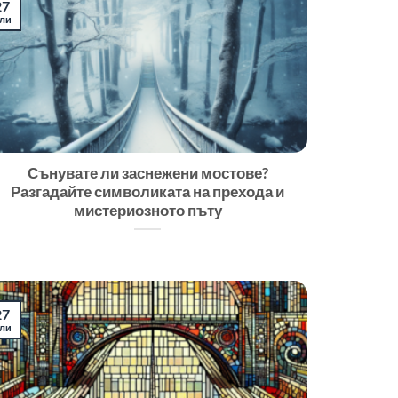
27
ли
Сънувате ли заснежени мостове?
Разгадайте символиката на прехода и
мистериозното пъту
27
ли