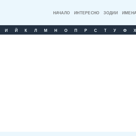
НАЧАЛО
ИНТЕРЕСНО
ЗОДИИ
ИМЕН
И
Й
К
Л
М
Н
О
П
Р
С
T
У
Ф