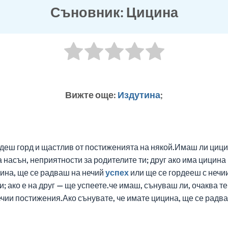
Съновник: Цицина
Вижте още:
Издутина
;
деш горд и щастлив от постиженията на някой.Имаш ли цицин
 насън, неприятности за родителите ти; друг ако има цицин
цина, ще се радваш на нечий
успех
или ще се гордееш с нечи
 ако е на друг — ще успеете.че имаш, сънуваш ли, очаква те
чии постижения.Ако сънувате, че имате цицина, ще се радва