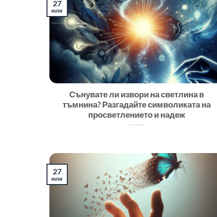
27
юли
Сънувате ли извори на светлина в
тъмнина? Разгадайте символиката на
просветлението и надеж
27
юли