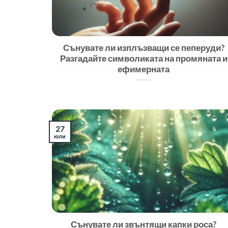
Сънувате ли изплъзващи се пеперуди?
Разгадайте символиката на промяната и
ефимерната
27
юли
Сънувате ли звънтящи капки роса?