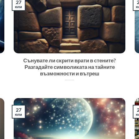
27
юли
ю
Сънувате ли скрити врати в стените?
Разгадайте символиката на тайните
възможности и вътреш
27
юли
ю