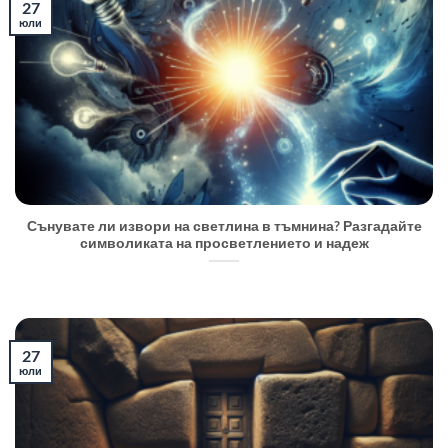
27
юли
Сънувате ли извори на светлина в тъмнина? Разгадайте
символиката на просветлението и надеж
27
юли