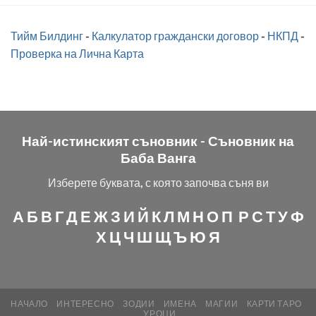
Тийм Билдинг
-
Калкулатор граждански договор
-
НКПД
-
Проверка на Лична Карта
Най-истинският съновник -
Съновник на
Баба Ванга
Изберете буквата, с която започва съня ви
А
Б
В
Г
Д
Е
Ж
З
И
Й
К
Л
М
Н
О
П
Р
С
Т
У
Ф
Х
Ц
Ч
Ш
Щ
Ъ
Ю
Я
НАЧАЛО
ИНТЕРЕСНО
ЗОДИИ
ИМЕНА
МАГИИ
КАРТИ ТАРО
УРОЦИ