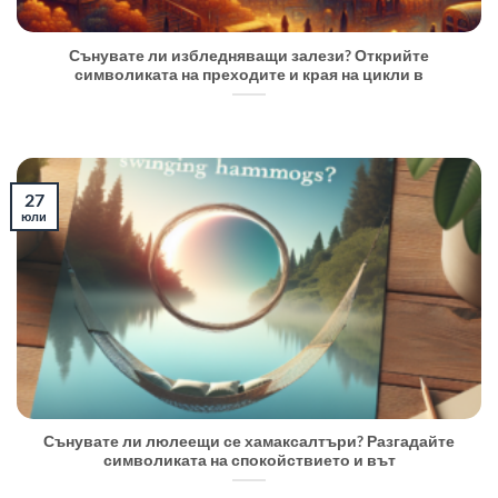
Сънувате ли избледняващи залези? Открийте
символиката на преходите и края на цикли в
27
юли
Сънувате ли люлеещи се хамаксалтъри? Разгадайте
символиката на спокойствието и вът