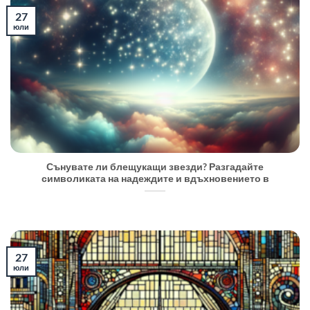
27
юли
Сънувате ли блещукащи звезди? Разгадайте
символиката на надеждите и вдъхновението в
27
юли