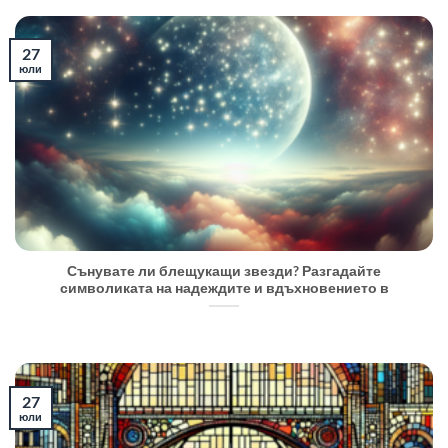
27
юли
Сънувате ли блещукащи звезди? Разгадайте
символиката на надеждите и вдъхновението в
27
юли