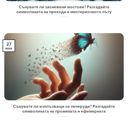
Сънувате ли заснежени мостове? Разгадайте
символиката на прехода и мистериозното пъту
27
юли
Сънувате ли изплъзващи се пеперуди? Разгадайте
символиката на промяната и ефимерната