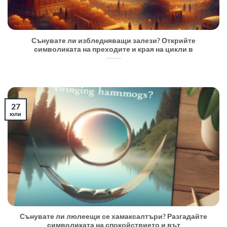
Сънувате ли избледняващи залези? Открийте
символиката на преходите и края на цикли в
27
юли
Сънувате ли люлеещи се хамаксалтъри? Разгадайте
символиката на спокойствието и вът