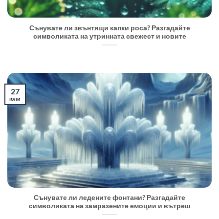
Сънувате ли звънтящи капки роса? Разгадайте
символиката на утринната свежест и новите
27
юли
Сънувате ли ледените фонтани? Разгадайте
символиката на замразените емоции и вътреш