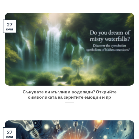
27
юли
Сънувате ли мъгливи водопади? Открийте
символиката на скритите емоции и пр
27
юли