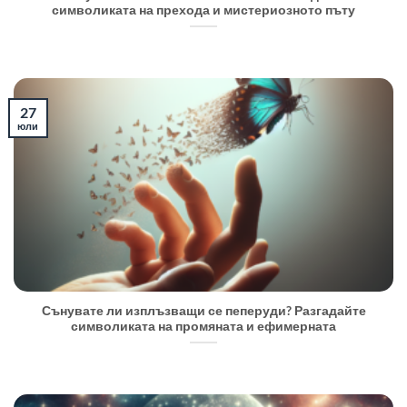
символиката на прехода и мистериозното пъту
27
юли
Сънувате ли изплъзващи се пеперуди? Разгадайте
символиката на промяната и ефимерната