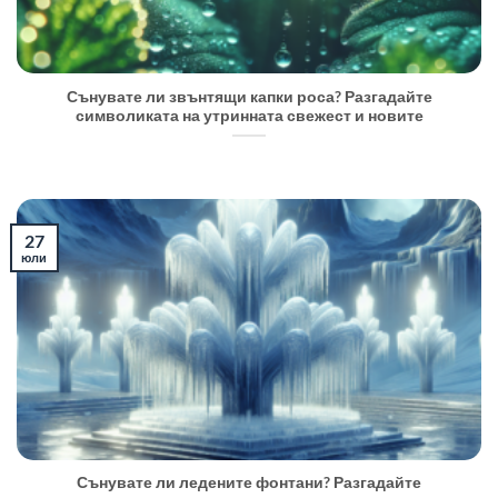
Сънувате ли звънтящи капки роса? Разгадайте
символиката на утринната свежест и новите
27
юли
Сънувате ли ледените фонтани? Разгадайте