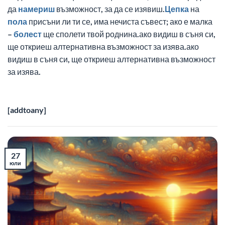
да
намериш
възможност, за да се изявиш.
Цепка
на
пола
присъни ли ти се, има нечиста съвест; ако е малка
–
болест
ще сполети твой роднина.ако видиш в съня си,
ще откриеш алтернативна възможност за изява.ако
видиш в съня си, ще откриеш алтернативна възможност
за изява.
[addtoany]
27
юли