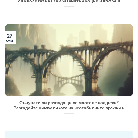
символиката на замразените емоции и вътреш
27
юли
Сънувате ли разпадащи се мостове над реки?
Разгадайте символиката на нестабилните връзки и