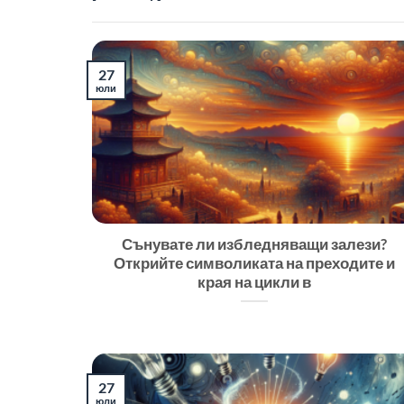
27
юли
Сънувате ли избледняващи залези?
Открийте символиката на преходите и
края на цикли в
27
юли