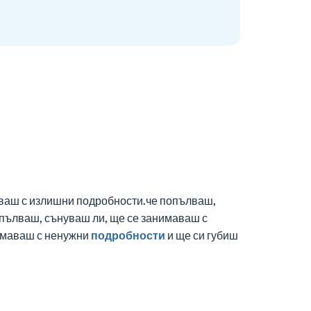
аваш с излишни подробности.че попълваш,
опълваш, сънуваш ли, ще се занимаваш с
нимаваш с ненужни
подробности
и ще си губиш