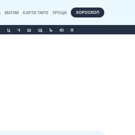
ХОРОСКОП
А
МАГИИ
КАРТИ ТАРО
УРОЦИ
Х
Ц
Ч
Ш
Щ
Ъ
Ю
Я