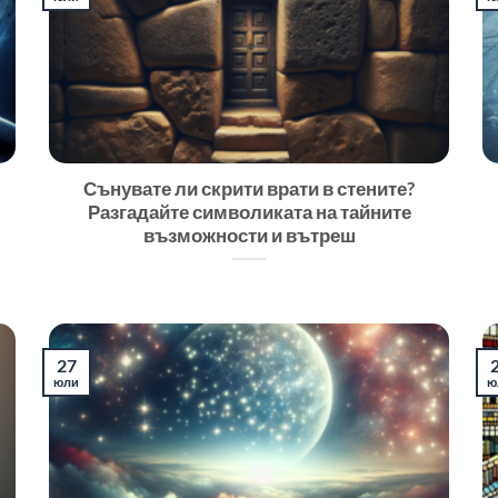
Сънувате ли скрити врати в стените?
Разгадайте символиката на тайните
възможности и вътреш
27
юли
ю