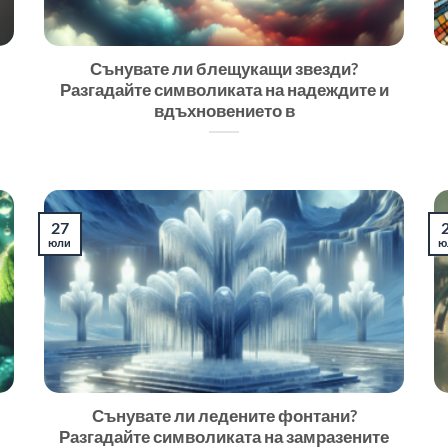
Сънувате ли блещукащи звезди?
Разгадайте символиката на надеждите и
вдъхновението в
27
юли
ю
Сънувате ли ледените фонтани?
Разгадайте символиката на замразените