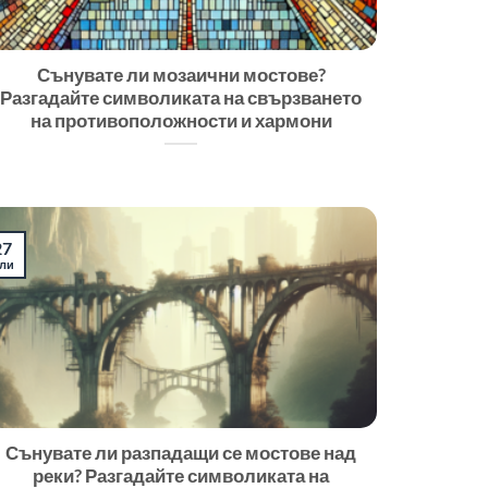
Сънувате ли мозаични мостове?
Разгадайте символиката на свързването
на противоположности и хармони
27
ли
Сънувате ли разпадащи се мостове над
реки? Разгадайте символиката на