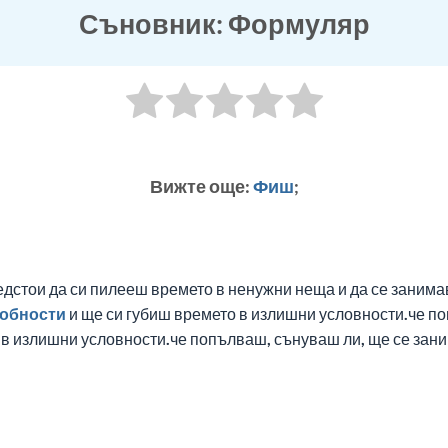
Съновник: Формуляр
Вижте още:
Фиш
;
едстои да си пилееш времето в ненужни неща и да се заним
обности
и ще си губиш времето в излишни условности.че п
 в излишни условности.че попълваш, сънуваш ли, ще се за