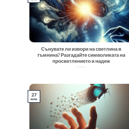
Сънувате ли извори на светлина в
тъмнина? Разгадайте символиката на
просветлението и надеж
27
юли