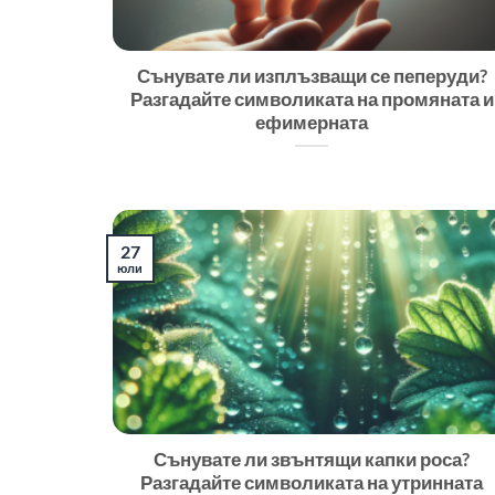
Сънувате ли изплъзващи се пеперуди?
Разгадайте символиката на промяната и
ефимерната
27
юли
Сънувате ли звънтящи капки роса?
Разгадайте символиката на утринната