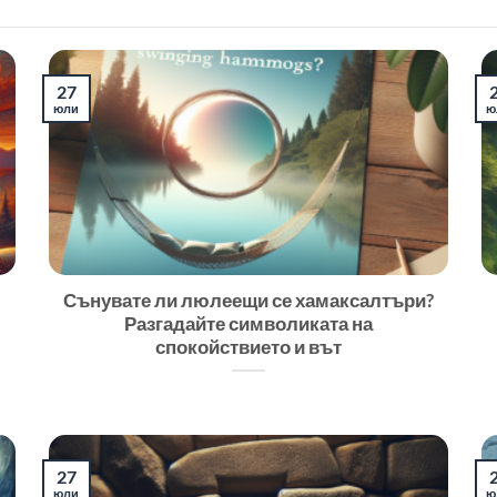
27
юли
ю
Сънувате ли люлеещи се хамаксалтъри?
Разгадайте символиката на
спокойствието и вът
27
юли
ю