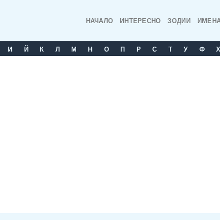
НАЧАЛО
ИНТЕРЕСНО
ЗОДИИ
ИМЕН
И
Й
К
Л
М
Н
О
П
Р
С
T
У
Ф