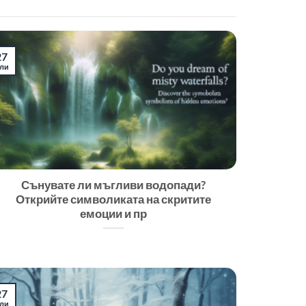
27
ли
Сънувате ли мъгливи водопади?
Открийте символиката на скритите
емоции и пр
27
ли