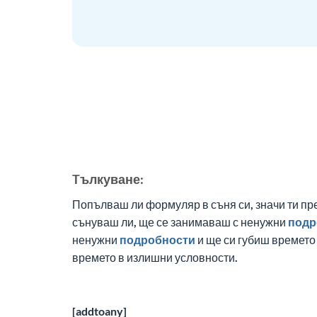
Tълкуване:
Попълваш ли формуляр в съня си, значи ти пр
сънуваш ли, ще се занимаваш с ненужни
подр
ненужни
подробности
и ще си губиш времето
времето в излишни условности.
[addtoany]