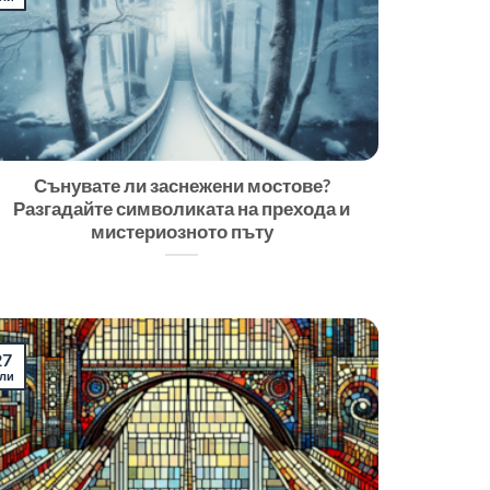
Сънувате ли заснежени мостове?
Разгадайте символиката на прехода и
мистериозното пъту
27
ли