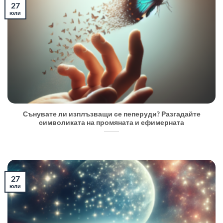
27
юли
Сънувате ли изплъзващи се пеперуди? Разгадайте
символиката на промяната и ефимерната
27
юли