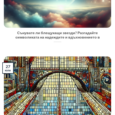
Сънувате ли блещукащи звезди? Разгадайте
символиката на надеждите и вдъхновението в
27
юли