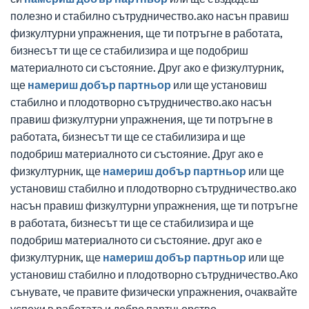
полезно и стабилно сътрудничество.ако насън правиш
физкултурни упражнения, ще ти потръгне в работата,
бизнесът ти ще се стабилизира и ще подобриш
материалното си състояние. Друг ако е физкултурник,
ще
намериш
добър
партньор
или ще установиш
стабилно и плодотворно сътрудничество.ако насън
правиш физкултурни упражнения, ще ти потръгне в
работата, бизнесът ти ще се стабилизира и ще
подобриш материалното си състояние. Друг ако е
физкултурник, ще
намериш
добър
партньор
или ще
установиш стабилно и плодотворно сътрудничество.ако
насън правиш физкултурни упражнения, ще ти потръгне
в работата, бизнесът ти ще се стабилизира и ще
подобриш материалното си състояние. друг ако е
физкултурник, ще
намериш
добър
партньор
или ще
установиш стабилно и плодотворно сътрудничество.Ако
сънувате, че правите физически упражнения, очаквайте
успехи в работата и добро партньорство.