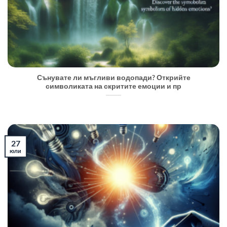
Сънувате ли мъгливи водопади? Открийте
символиката на скритите емоции и пр
27
юли