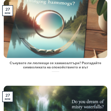
27
юли
Сънувате ли люлеещи се хамаксалтъри? Разгадайте
символиката на спокойствието и вът
27
юли