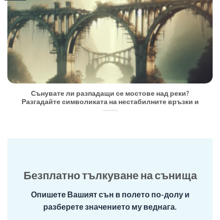
Сънувате ли разпадащи се мостове над реки?
Разгадайте символиката на нестабилните връзки и
Безплатно тълкуване на сънища
Опишете Вашият сън в полето по-долу и
разберете значението му веднага.