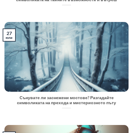
27
юли
Сънувате ли заснежени мостове? Разгадайте
символиката на прехода и мистериозното пъту