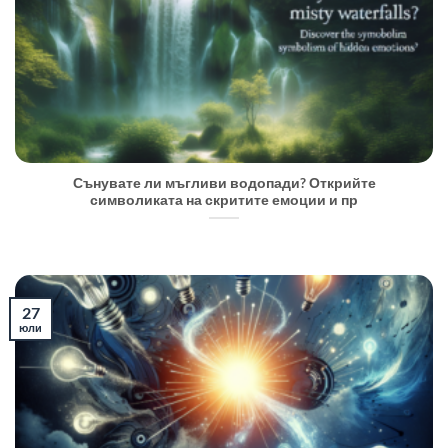
Сънувате ли мъгливи водопади? Открийте
символиката на скритите емоции и пр
27
юли