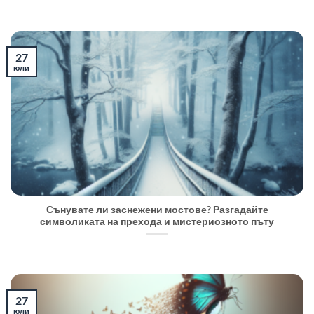
27
юли
Сънувате ли заснежени мостове? Разгадайте
символиката на прехода и мистериозното пъту
27
юли