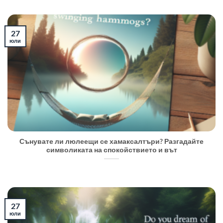
27
юли
Сънувате ли люлеещи се хамаксалтъри? Разгадайте
символиката на спокойствието и вът
27
юли