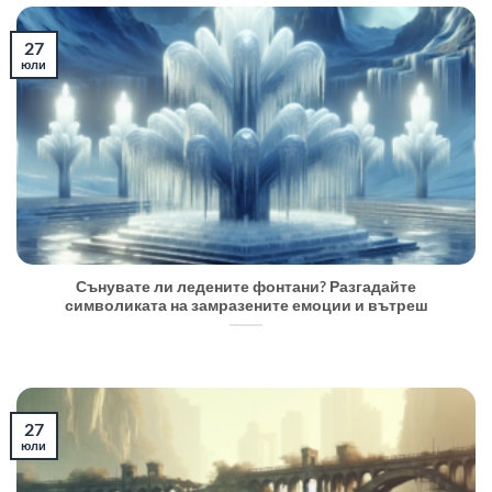
27
юли
Сънувате ли ледените фонтани? Разгадайте
символиката на замразените емоции и вътреш
27
юли