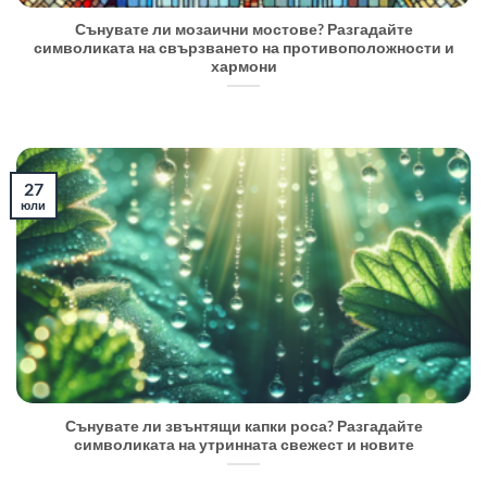
Сънувате ли мозаични мостове? Разгадайте
символиката на свързването на противоположности и
хармони
27
юли
Сънувате ли звънтящи капки роса? Разгадайте
символиката на утринната свежест и новите