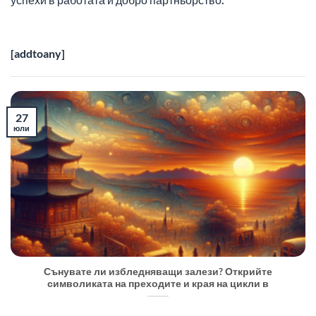
[addtoany]
27
юли
Сънувате ли избледняващи залези? Открийте
символиката на преходите и края на цикли в