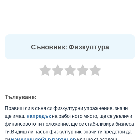
Съновник: Физкултура
Tълкуване:
Правиш ли в съня си физкултурни упражнения, значи
ще имаш
напредък
на работното място, ще се увеличи
финансовото ти положение, ще се стабилизира бизнеса
ти.Видиш ли насън физкултурник, значи ти предстои да
си
намериш
добър
партньор
или ще създадеш