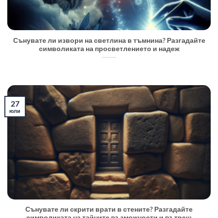
Сънувате ли извори на светлина в тъмнина? Разгадайте
символиката на просветлението и надеж
27
юли
Сънувате ли скрити врати в стените? Разгадайте
символиката на тайните възможности и вътреш