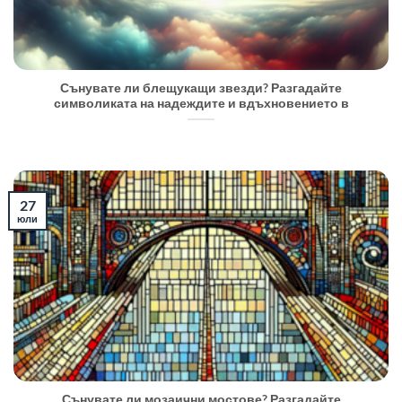
Сънувате ли блещукащи звезди? Разгадайте
символиката на надеждите и вдъхновението в
27
юли
Сънувате ли мозаични мостове? Разгадайте