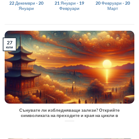
22 Декември - 20
21 Януари - 19
20 Февруари - 20
Януари
Февруари
Март
27
юли
Сънувате ли избледняващи залези? Открийте
символиката на преходите и края на цикли в