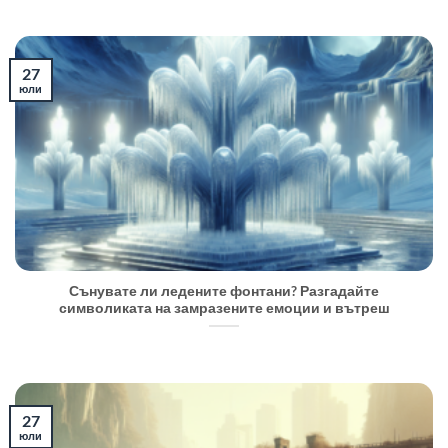
27
юли
Сънувате ли ледените фонтани? Разгадайте
символиката на замразените емоции и вътреш
27
юли