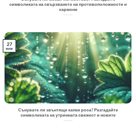
символиката на свързването на противоположности и
хармони
27
юли
Сънувате ли звънтящи капки роса? Разгадайте
символиката на утринната свежест и новите