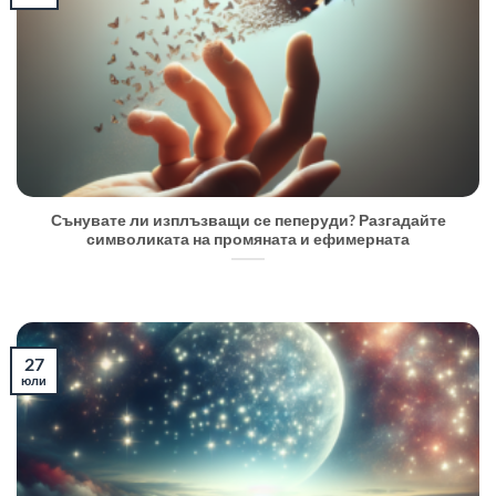
Сънувате ли изплъзващи се пеперуди? Разгадайте
символиката на промяната и ефимерната
27
юли