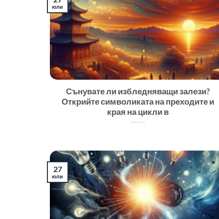
юли
Сънувате ли избледняващи залези?
Открийте символиката на преходите и
края на цикли в
27
юли