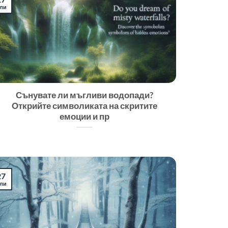
ли
Сънувате ли мъгливи водопади?
Открийте символиката на скритите
емоции и пр
27
ли