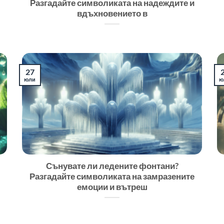
Разгадайте символиката на надеждите и
вдъхновението в
27
юли
ю
Сънувате ли ледените фонтани?
Разгадайте символиката на замразените
емоции и вътреш