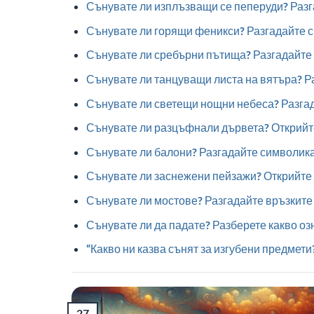
Сънувате ли изплъзващи се пеперуди? Раз
Сънувате ли горящи феникси? Разгадайте 
Сънувате ли сребърни пътища? Разгадайте 
Сънувате ли танцуващи листа на вятъра? Р
Сънувате ли светещи нощни небеса? Разгад
Сънувате ли разцъфнали дървета? Открийте
Сънувате ли балони? Разгадайте символика
Сънувате ли заснежени пейзажи? Открийте 
Сънувате ли мостове? Разгадайте връзките 
Сънувате ли да падате? Разберете какво о
“Какво ни казва сънят за изгубени предмети
27