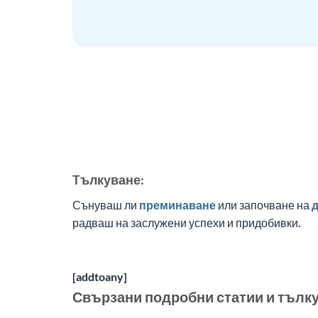
Tълкуване:
Сънуваш ли
преминаване
или започване на
д
радваш на заслужени успехи и придобивки.
[addtoany]
Свързани подробни статии и тълк