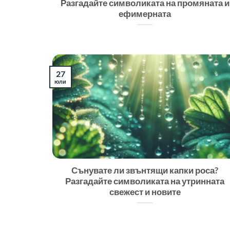
Разгадайте символиката на промяната и
ефимерната
27
юли
Сънувате ли звънтящи капки роса?
Разгадайте символиката на утринната
свежест и новите