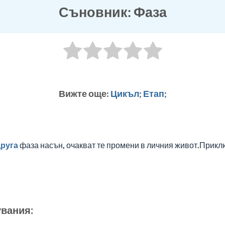
Съновник: Фаза
Вижте още:
Цикъл
;
Етап
;
руга
фаза насън, очакват те промени в личния живот.Приклю
увания: