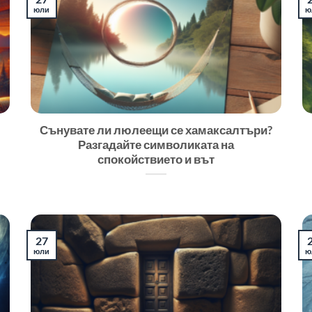
юли
ю
Сънувате ли люлеещи се хамаксалтъри?
Разгадайте символиката на
спокойствието и вът
27
юли
ю