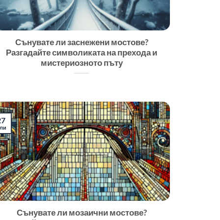
Сънувате ли заснежени мостове?
Разгадайте символиката на прехода и
мистериозното пъту
27
ли
Сънувате ли мозаични мостове?