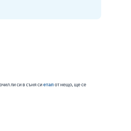
чил ли си в съня си
етап
от нещо, ще се