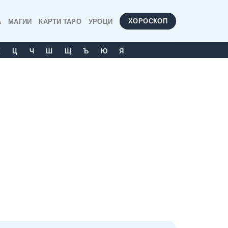
ХОРОСКОП
А
МАГИИ
КАРТИ ТАРО
УРОЦИ
Х
Ц
Ч
Ш
Щ
Ъ
Ю
Я