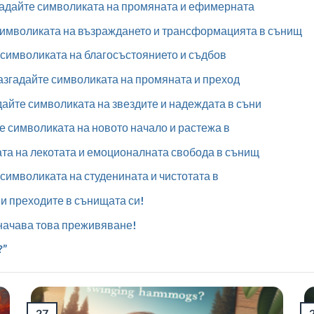
гадайте символиката на промяната и ефимерната
символиката на възраждането и трансформацията в сънищ
символиката на благосъстоянието и съдбов
азгадайте символиката на промяната и преход
айте символиката на звездите и надеждата в съни
 символиката на новото начало и растежа в
та на лекотата и емоционалната свобода в сънищ
символиката на студенината и чистотата в
и преходите в сънищата си!
значава това преживяване!
?”
27