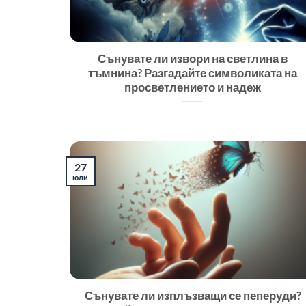
Сънувате ли извори на светлина в
тъмнина? Разгадайте символиката на
просветлението и надеж
27
юли
Сънувате ли изплъзващи се пеперуди?