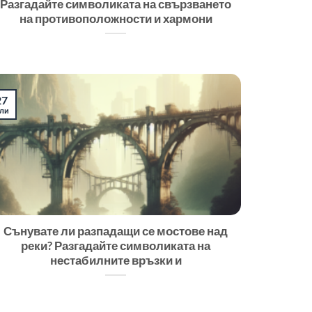
Разгадайте символиката на свързването
на противоположности и хармони
27
ли
Сънувате ли разпадащи се мостове над
реки? Разгадайте символиката на
нестабилните връзки и