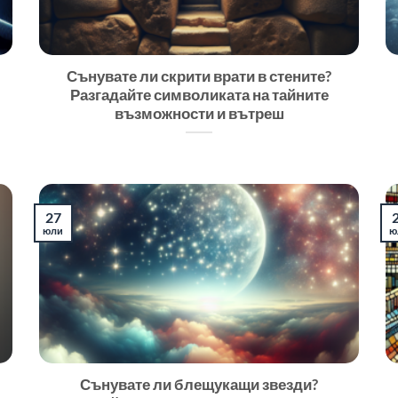
Сънувате ли скрити врати в стените?
Разгадайте символиката на тайните
възможности и вътреш
27
юли
ю
Сънувате ли блещукащи звезди?