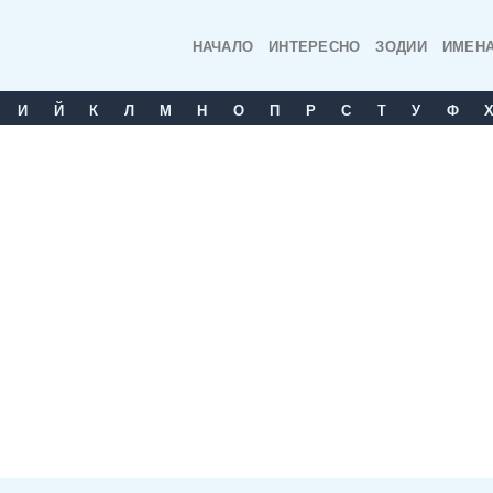
НАЧАЛО
ИНТЕРЕСНО
ЗОДИИ
ИМЕН
И
Й
К
Л
М
Н
О
П
Р
С
T
У
Ф