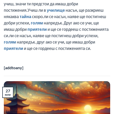
учиш, значи ти предстои да имаш добри
постижения.Учиш ли в
училище
насън, ще разкриеш
някаква
тайна
скоро.ли се насън, наяве ще постигнеш
добри успехи,
голям
напредък. Друг ако се учи, ще
имаш добри
приятели
и ще се гордееш с постиженията
си.ли се насън, наяве ще постигнеш добри успехи,
голям
напредък. друг ако се учи, ще имаш добри
приятели
и ще се гордееш с постиженията си.
[addtoany]
27
юли