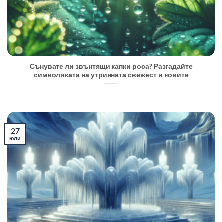
Сънувате ли звънтящи капки роса? Разгадайте
символиката на утринната свежест и новите
27
юли