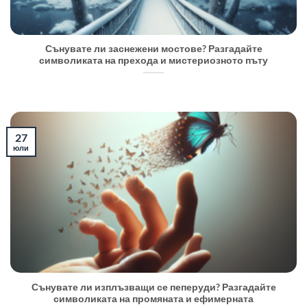
Сънувате ли заснежени мостове? Разгадайте
символиката на прехода и мистериозното пъту
27
юли
Сънувате ли изплъзващи се пеперуди? Разгадайте
символиката на промяната и ефимерната