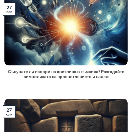
27
юли
Сънувате ли извори на светлина в тъмнина? Разгадайте
символиката на просветлението и надеж
27
юли