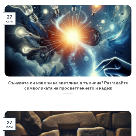
27
юли
Сънувате ли извори на светлина в тъмнина? Разгадайте
символиката на просветлението и надеж
27
юли