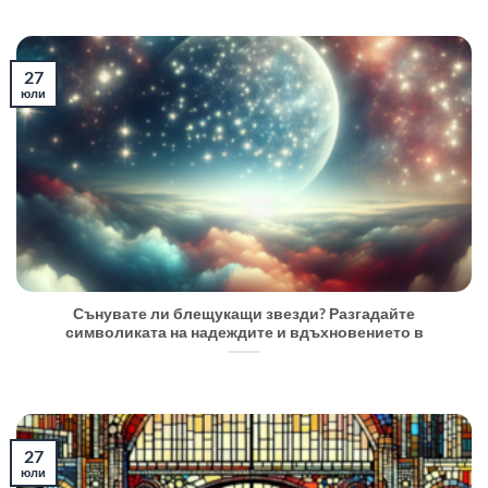
27
юли
Сънувате ли блещукащи звезди? Разгадайте
символиката на надеждите и вдъхновението в
27
юли