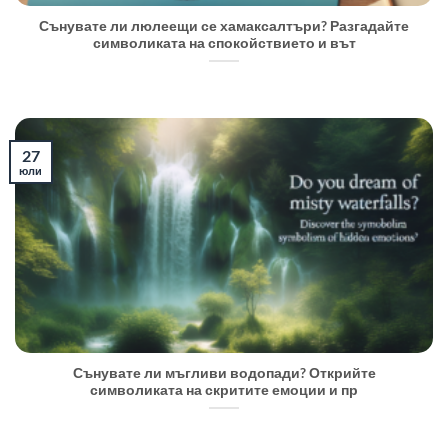
Сънувате ли люлеещи се хамаксалтъри? Разгадайте
символиката на спокойствието и вът
27
юли
Сънувате ли мъгливи водопади? Открийте
символиката на скритите емоции и пр