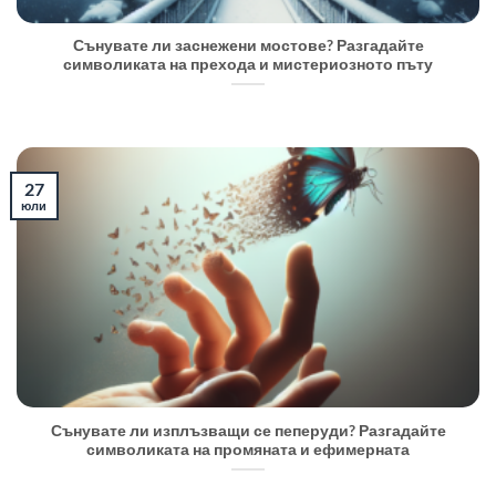
Сънувате ли заснежени мостове? Разгадайте
символиката на прехода и мистериозното пъту
27
юли
Сънувате ли изплъзващи се пеперуди? Разгадайте
символиката на промяната и ефимерната