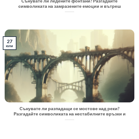
Сънувате ли ледените фонтани? Разгадайте
символиката на замразените емоции и вътреш
27
юли
Сънувате ли разпадащи се мостове над реки?
Разгадайте символиката на нестабилните връзки и