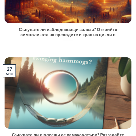
Сънувате ли избледняващи залези? Открийте
символиката на преходите и края на цикли в
27
юли
Сънувате ли люлеещи се хамаксалтъри? Разгадайте