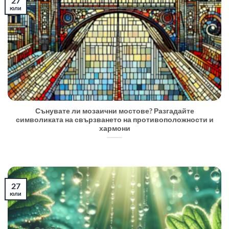
27
юли
Сънувате ли мозаични мостове? Разгадайте
символиката на свързването на противоположности и
хармони
27
юли