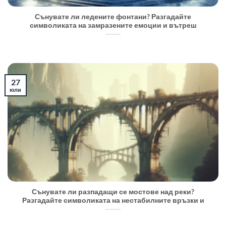
Сънувате ли ледените фонтани? Разгадайте
символиката на замразените емоции и вътреш
27
юли
Сънувате ли разпадащи се мостове над реки?
Разгадайте символиката на нестабилните връзки и