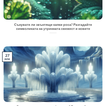
Сънувате ли звънтящи капки роса? Разгадайте
символиката на утринната свежест и новите
27
юли