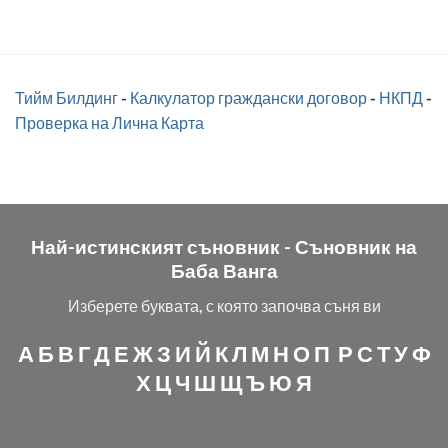
Тийм Билдинг
-
Калкулатор граждански договор
-
НКПД
-
Проверка на Лична Карта
Най-истинският съновник -
Съновник на
Баба Ванга
Изберете буквата, с която започва съня ви
А
Б
В
Г
Д
Е
Ж
З
И
Й
К
Л
М
Н
О
П
Р
С
Т
У
Ф
Х
Ц
Ч
Ш
Щ
Ъ
Ю
Я