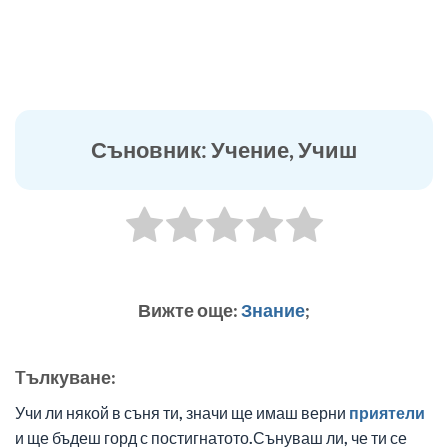
Съновник: Учение, Учиш
Вижте още:
Знание
;
Tълкуване:
Учи ли някой в съня ти, значи ще имаш верни
приятели
и ще бъдеш горд с постигнатото.Сънуваш ли, че ти се