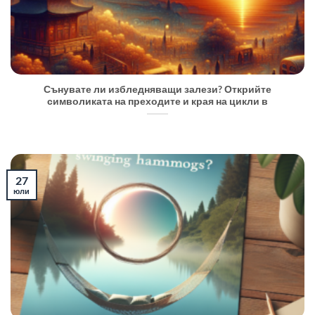
Сънувате ли избледняващи залези? Открийте
символиката на преходите и края на цикли в
27
юли