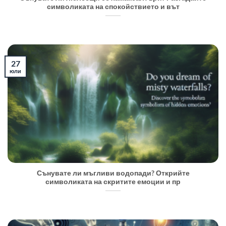
символиката на спокойствието и вът
27
юли
Сънувате ли мъгливи водопади? Открийте
символиката на скритите емоции и пр