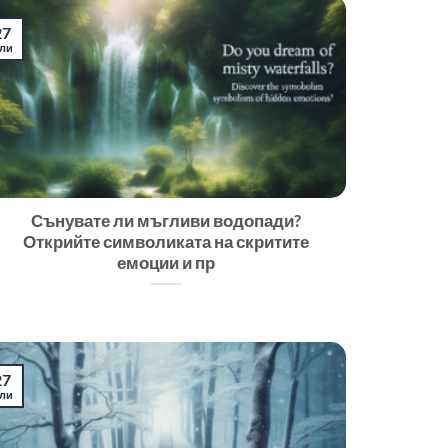
27
ли
Сънувате ли мъгливи водопади?
Открийте символиката на скритите
емоции и пр
27
ли