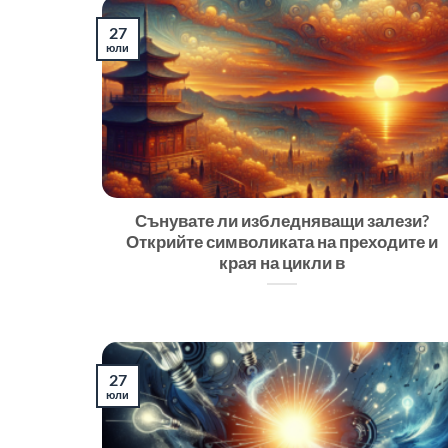
27
юли
Сънувате ли избледняващи залези?
Открийте символиката на преходите и
края на цикли в
27
юли