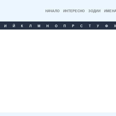
НАЧАЛО
ИНТЕРЕСНО
ЗОДИИ
ИМЕН
И
Й
К
Л
М
Н
О
П
Р
С
T
У
Ф