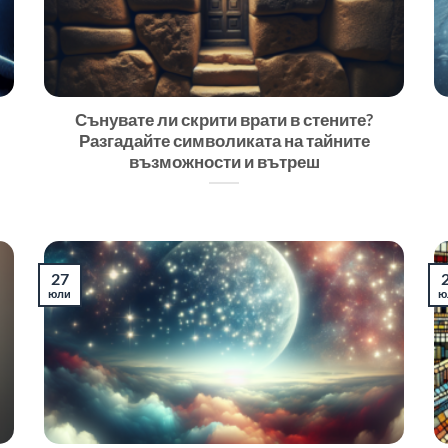
Сънувате ли скрити врати в стените?
Разгадайте символиката на тайните
възможности и вътреш
27
юли
ю