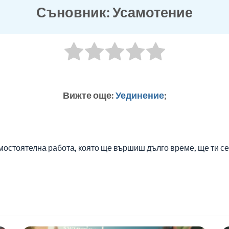
Съновник: Усамотение
Вижте още:
Уединение
;
мостоятелна работа, която ще вършиш дълго време, ще ти с