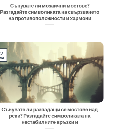
Сънувате ли мозаични мостове?
Разгадайте символиката на свързването
на противоположности и хармони
27
ли
Сънувате ли разпадащи се мостове над
реки? Разгадайте символиката на
нестабилните връзки и