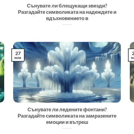
Сънувате ли блещукащи звезди?
Разгадайте символиката на надеждите и
вдъхновението в
27
юли
ю
Сънувате ли ледените фонтани?
Разгадайте символиката на замразените
емоции и вътреш