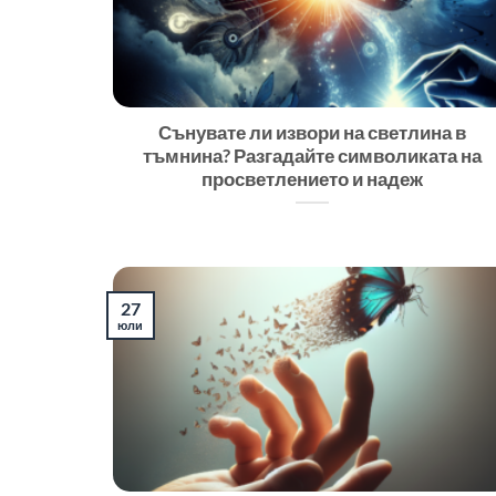
Сънувате ли извори на светлина в
тъмнина? Разгадайте символиката на
просветлението и надеж
27
юли