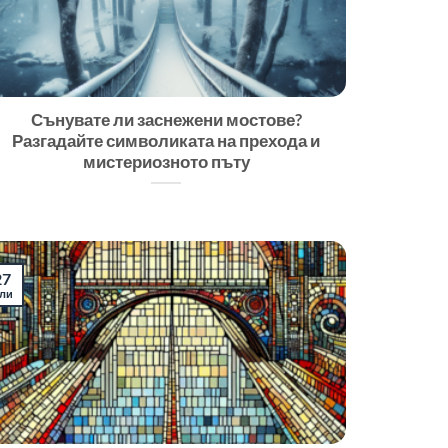
Сънувате ли заснежени мостове?
Разгадайте символиката на прехода и
мистериозното пъту
27
ли