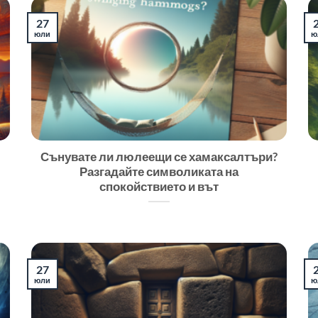
27
юли
ю
Сънувате ли люлеещи се хамаксалтъри?
Разгадайте символиката на
спокойствието и вът
27
юли
ю