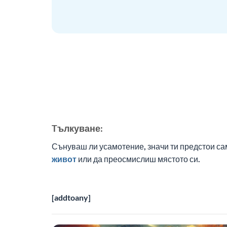
Tълкуване:
Сънуваш ли усамотение, значи ти предстои са
живот
или да преосмислиш мястото си.
[addtoany]