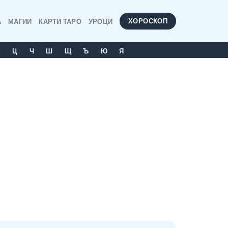
ХОРОСКОП
А
МАГИИ
КАРТИ ТАРО
УРОЦИ
Х
Ц
Ч
Ш
Щ
Ъ
Ю
Я