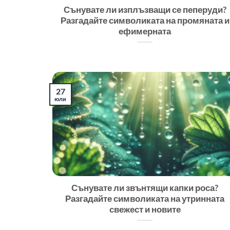
Сънувате ли изплъзващи се пеперуди?
Разгадайте символиката на промяната и
ефимерната
27
юли
Сънувате ли звънтящи капки роса?
Разгадайте символиката на утринната
свежест и новите