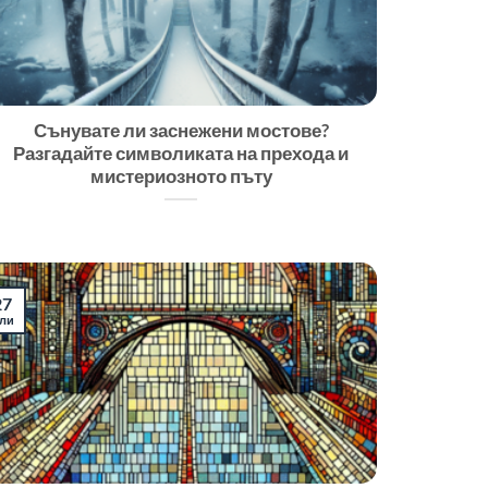
Сънувате ли заснежени мостове?
Разгадайте символиката на прехода и
мистериозното пъту
27
ли