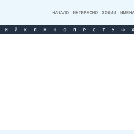
НАЧАЛО
ИНТЕРЕСНО
ЗОДИИ
ИМЕН
И
Й
К
Л
М
Н
О
П
Р
С
T
У
Ф