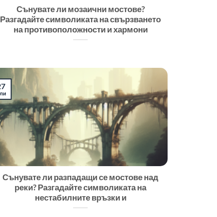
Сънувате ли мозаични мостове?
Разгадайте символиката на свързването
на противоположности и хармони
27
ли
Сънувате ли разпадащи се мостове над
реки? Разгадайте символиката на
нестабилните връзки и