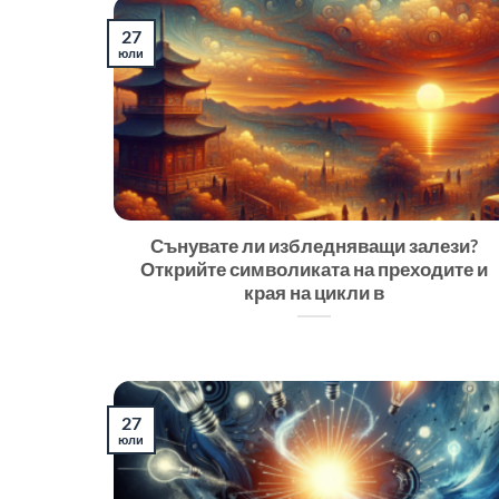
27
юли
Сънувате ли избледняващи залези?
Открийте символиката на преходите и
края на цикли в
27
юли