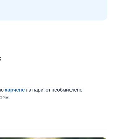
;
но
харчене
на пари, от необмислено
аем.