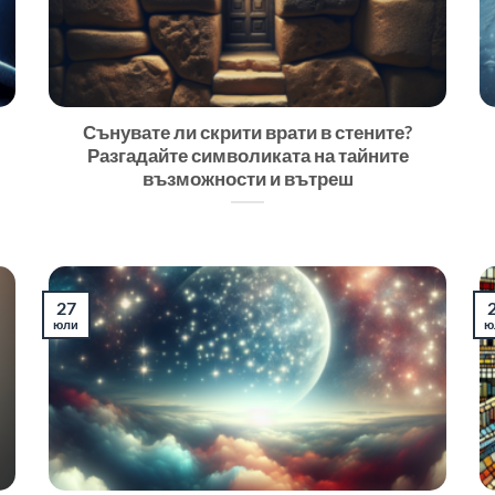
Сънувате ли скрити врати в стените?
Разгадайте символиката на тайните
възможности и вътреш
27
юли
ю