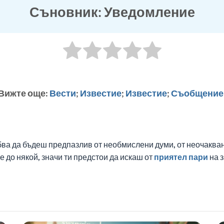
Съновник: Уведомление
Вижте още:
Вести
;
Известие
;
Известие
;
Съобщение
бва да бъдеш предпазлив от необмислени думи, от неочаква
до някой, значи ти предстои да искаш от
приятел
пари
на з