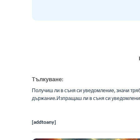
Tълкуване:
Получиш ли в съня си уведомление, значи тря
държание.Изпращаш ли в съня си уведомление 
[addtoany]