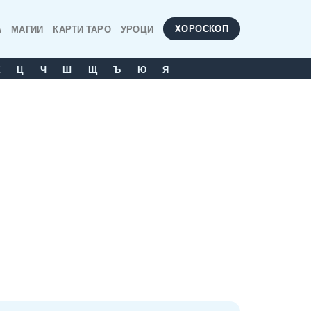
ХОРОСКОП
А
МАГИИ
КАРТИ ТАРО
УРОЦИ
Х
Ц
Ч
Ш
Щ
Ъ
Ю
Я