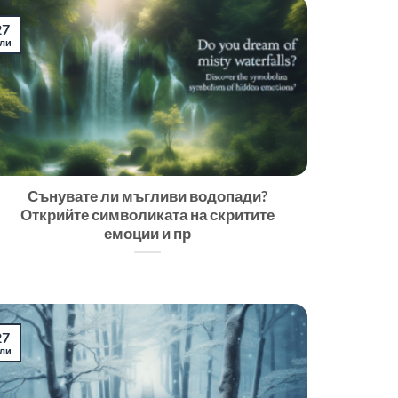
27
ли
Сънувате ли мъгливи водопади?
Открийте символиката на скритите
емоции и пр
27
ли