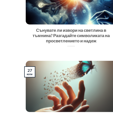
Сънувате ли извори на светлина в
тъмнина? Разгадайте символиката на
просветлението и надеж
27
юли