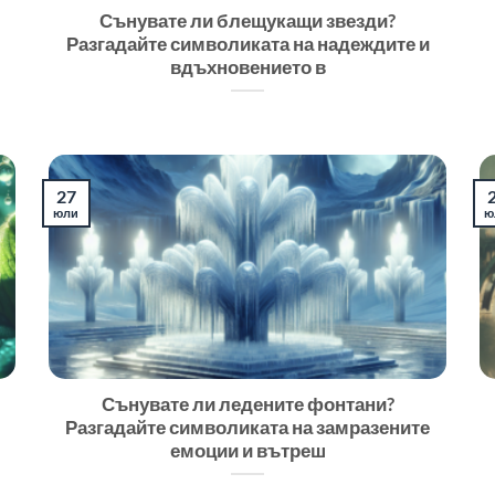
Сънувате ли блещукащи звезди?
Разгадайте символиката на надеждите и
вдъхновението в
27
юли
ю
Сънувате ли ледените фонтани?
Разгадайте символиката на замразените
емоции и вътреш