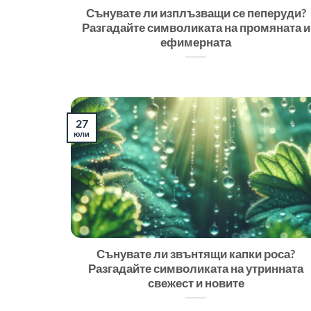
Сънувате ли изплъзващи се пеперуди?
Разгадайте символиката на промяната и
ефимерната
27
юли
Сънувате ли звънтящи капки роса?
Разгадайте символиката на утринната
свежест и новите