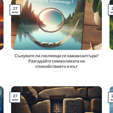
27
юли
ю
Сънувате ли люлеещи се хамаксалтъри?
Разгадайте символиката на
спокойствието и вът
27
юли
ю