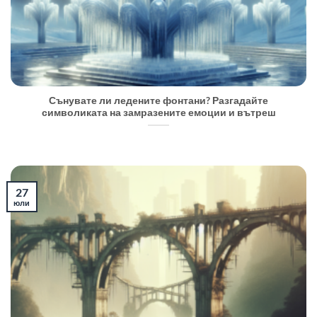
Сънувате ли ледените фонтани? Разгадайте
символиката на замразените емоции и вътреш
27
юли