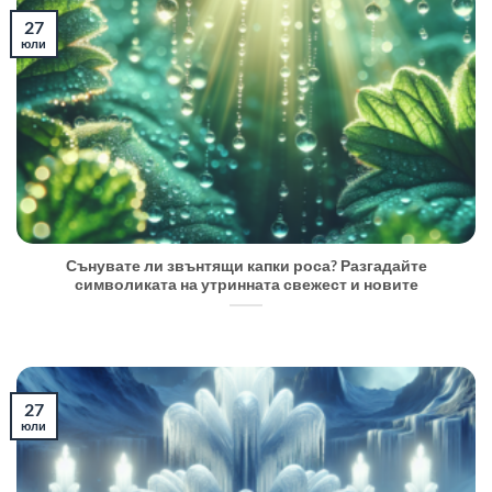
27
юли
Сънувате ли звънтящи капки роса? Разгадайте
символиката на утринната свежест и новите
27
юли