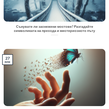
Сънувате ли заснежени мостове? Разгадайте
символиката на прехода и мистериозното пъту
27
юли