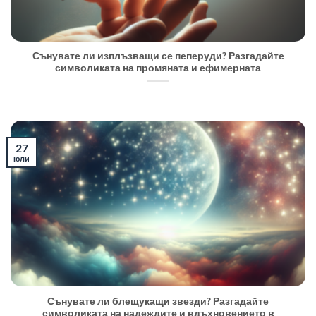
Сънувате ли изплъзващи се пеперуди? Разгадайте
символиката на промяната и ефимерната
27
юли
Сънувате ли блещукащи звезди? Разгадайте
символиката на надеждите и вдъхновението в