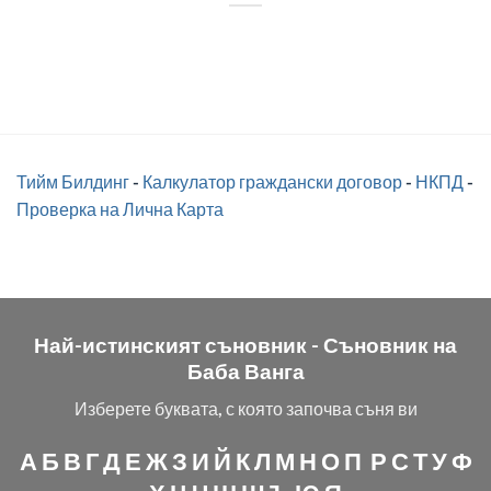
Тийм Билдинг
-
Калкулатор граждански договор
-
НКПД
-
Проверка на Лична Карта
Най-истинският съновник -
Съновник на
Баба Ванга
Изберете буквата, с която започва съня ви
А
Б
В
Г
Д
Е
Ж
З
И
Й
К
Л
М
Н
О
П
Р
С
Т
У
Ф