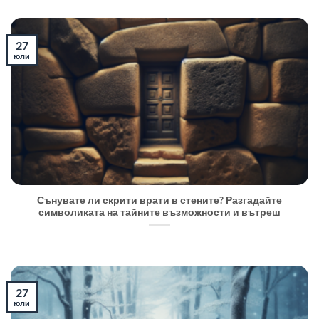
27
юли
Сънувате ли скрити врати в стените? Разгадайте
символиката на тайните възможности и вътреш
27
юли