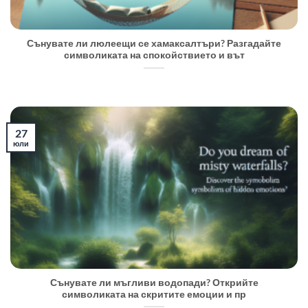
Сънувате ли люлеещи се хамаксалтъри? Разгадайте
символиката на спокойствието и вът
27
юли
Сънувате ли мъгливи водопади? Открийте
символиката на скритите емоции и пр