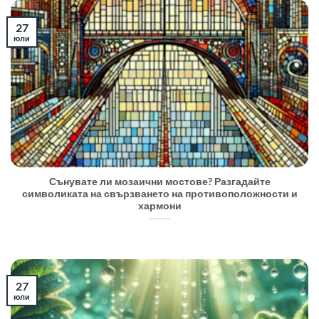
27
юли
Сънувате ли мозаични мостове? Разгадайте
символиката на свързването на противоположности и
хармони
27
юли