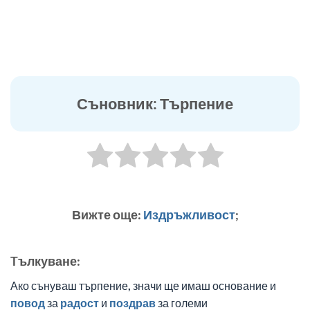
Съновник: Търпение
Вижте още:
Издръжливост
;
Tълкуване:
Ако сънуваш търпение, значи ще имаш основание и
повод
за
радост
и
поздрав
за големи