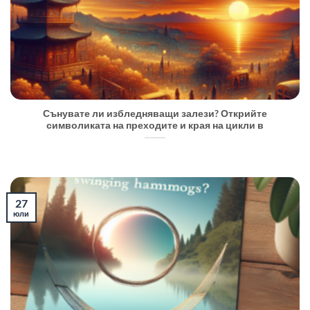
Сънувате ли избледняващи залези? Открийте
символиката на преходите и края на цикли в
27
юли