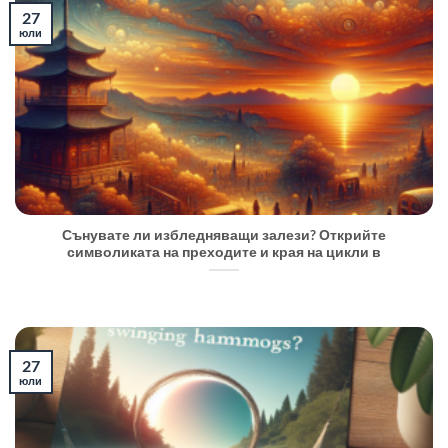
27
юли
Сънувате ли избледняващи залези? Открийте
символиката на преходите и края на цикли в
27
юли