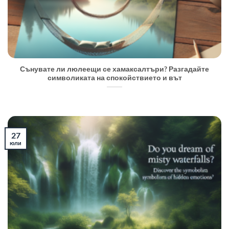
Сънувате ли люлеещи се хамаксалтъри? Разгадайте
символиката на спокойствието и вът
27
юли