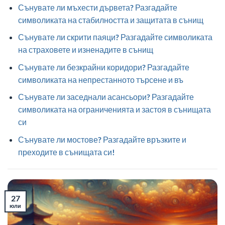
Сънувате ли мъхести дървета? Разгадайте
символиката на стабилността и защитата в сънищ
Сънувате ли скрити паяци? Разгадайте символиката
на страховете и изненадите в сънищ
Сънувате ли безкрайни коридори? Разгадайте
символиката на непрестанното търсене и въ
Сънувате ли заседнали асансьори? Разгадайте
символиката на ограниченията и застоя в сънищата
си
Сънувате ли мостове? Разгадайте връзките и
преходите в сънищата си!
27
юли