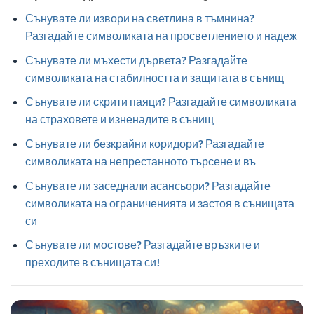
Сънувате ли извори на светлина в тъмнина?
Разгадайте символиката на просветлението и надеж
Сънувате ли мъхести дървета? Разгадайте
символиката на стабилността и защитата в сънищ
Сънувате ли скрити паяци? Разгадайте символиката
на страховете и изненадите в сънищ
Сънувате ли безкрайни коридори? Разгадайте
символиката на непрестанното търсене и въ
Сънувате ли заседнали асансьори? Разгадайте
символиката на ограниченията и застоя в сънищата
си
Сънувате ли мостове? Разгадайте връзките и
преходите в сънищата си!