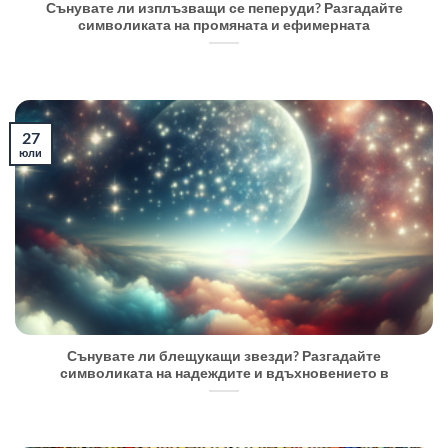
Сънувате ли изплъзващи се пеперуди? Разгадайте
символиката на промяната и ефимерната
27
юли
Сънувате ли блещукащи звезди? Разгадайте
символиката на надеждите и вдъхновението в