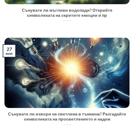
Сънувате ли мъгливи водопади? Открийте
символиката на скритите емоции и пр
27
юли
Сънувате ли извори на светлина в тъмнина? Разгадайте
символиката на просветлението и надеж