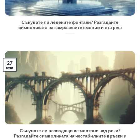
Сънувате ли ледените фонтани? Разгадайте
символиката на замразените емоции и вътреш
27
юли
Сънувате ли разпадащи се мостове над реки?
Разгадайте символиката на нестабилните връзки и