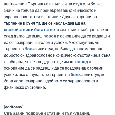
постижения.Търпиш ли в съня си на
студ
или болка,
значи не трябва да пренебрегваш физическото и
здравословното си състояние.Друг ако проявява
търпение в съня ти, ще се наслаждаваш на
спокойствие
и
богатство
то си.в съня съобщава, че не
след дълго ще имаш
повод
и основание да се радваш и
да се поздравиш с големи успехи. Ако сънуваш, че
търпиш на
болка
или студ, не бива да занемаряваш
доброто си здравословно и физическо състояние.в съня
съобщава, че не след дълго ще имаш
повод
и
основание да се радваш и да се поздравиш с големи
успехи. ако сънуваш, че търпиш на
болка
или студ, не
бива да занемаряваш доброто си здравословно и
физическо състояние.
[addtoany]
Свързани подробни статии и тълкувания: