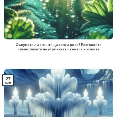
Сънувате ли звънтящи капки роса? Разгадайте
символиката на утринната свежест и новите
27
юли