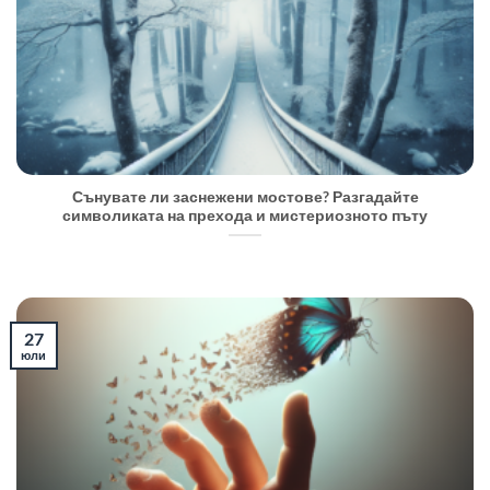
Сънувате ли заснежени мостове? Разгадайте
символиката на прехода и мистериозното пъту
27
юли