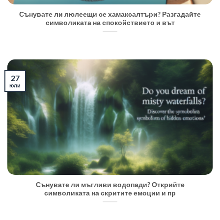
Сънувате ли люлеещи се хамаксалтъри? Разгадайте
символиката на спокойствието и вът
27
юли
Сънувате ли мъгливи водопади? Открийте
символиката на скритите емоции и пр