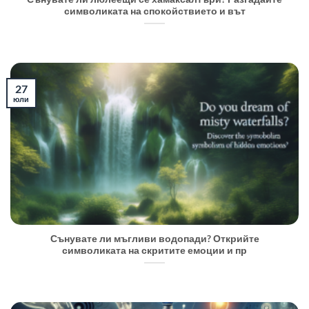
символиката на спокойствието и вът
27
юли
Сънувате ли мъгливи водопади? Открийте
символиката на скритите емоции и пр