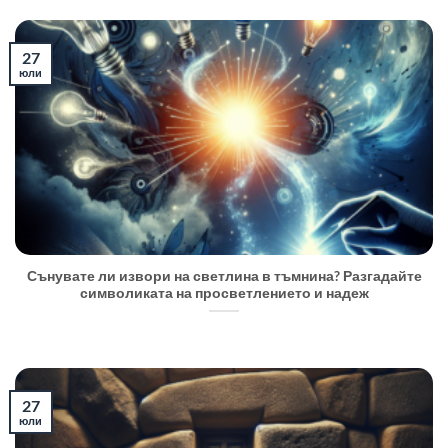
27
юли
Сънувате ли извори на светлина в тъмнина? Разгадайте
символиката на просветлението и надеж
27
юли