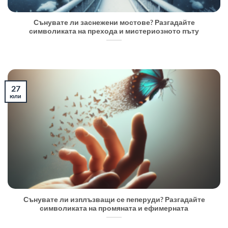
Сънувате ли заснежени мостове? Разгадайте
символиката на прехода и мистериозното пъту
27
юли
Сънувате ли изплъзващи се пеперуди? Разгадайте
символиката на промяната и ефимерната