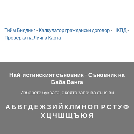
Тийм Билдинг
-
Калкулатор граждански договор
-
НКПД
-
Проверка на Лична Карта
Най-истинският съновник -
Съновник на
Баба Ванга
Изберете буквата, с която започва съня ви
А
Б
В
Г
Д
Е
Ж
З
И
Й
К
Л
М
Н
О
П
Р
С
Т
У
Ф
Х
Ц
Ч
Ш
Щ
Ъ
Ю
Я