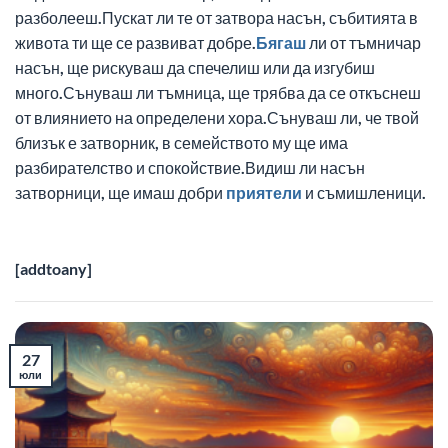
разболееш.Пускат ли те от затвора насън, събитията в
живота ти ще се развиват добре.
Бягаш
ли от тъмничар
насън, ще рискуваш да спечелиш или да изгубиш
много.Сънуваш ли тъмница, ще трябва да се откъснеш
от влиянието на определени хора.Сънуваш ли, че твой
близък е затворник, в семейството му ще има
разбирателство и спокойствие.Видиш ли насън
затворници, ще имаш добри
приятели
и съмишленици.
[addtoany]
27
юли