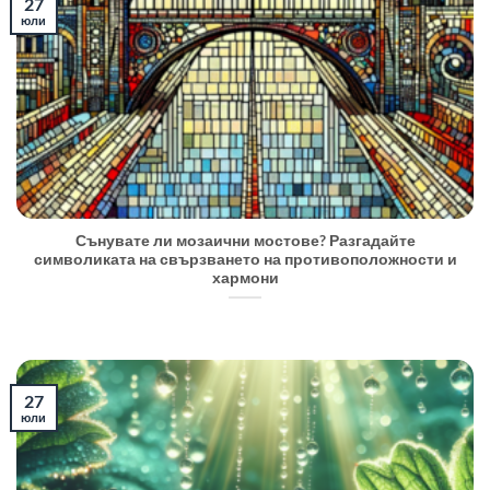
27
юли
Сънувате ли мозаични мостове? Разгадайте
символиката на свързването на противоположности и
хармони
27
юли