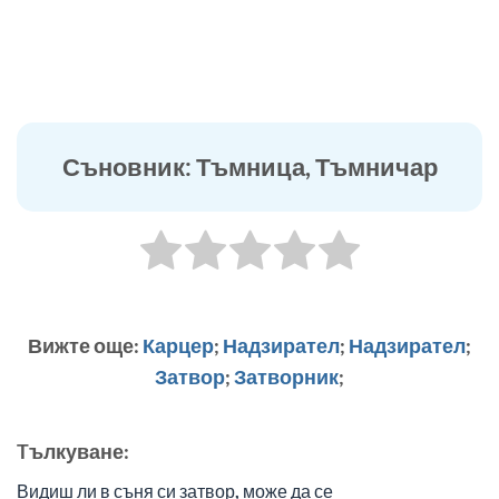
Съновник: Тъмница, Тъмничар
Вижте още:
Карцер
;
Надзирател
;
Надзирател
;
Затвор
;
Затворник
;
Tълкуване:
Видиш ли в съня си затвор, може да се