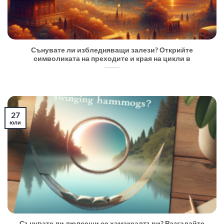
Сънувате ли избледняващи залези? Открийте
символиката на преходите и края на цикли в
27
юли
Сънувате ли люлеещи се хамаксалтъри? Разгадайте