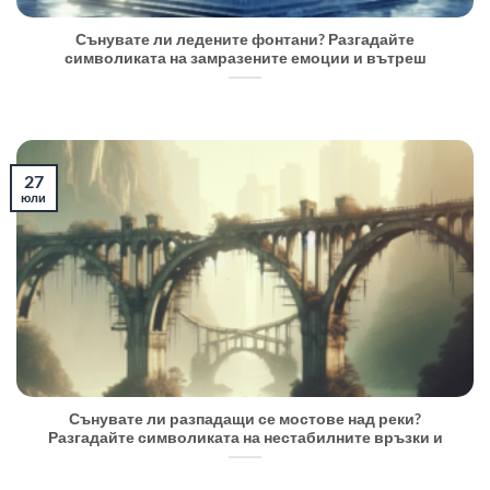
Сънувате ли ледените фонтани? Разгадайте
символиката на замразените емоции и вътреш
27
юли
Сънувате ли разпадащи се мостове над реки?
Разгадайте символиката на нестабилните връзки и