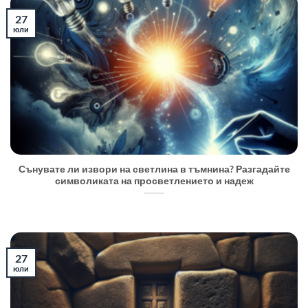
27
юли
Сънувате ли извори на светлина в тъмнина? Разгадайте
символиката на просветлението и надеж
27
юли