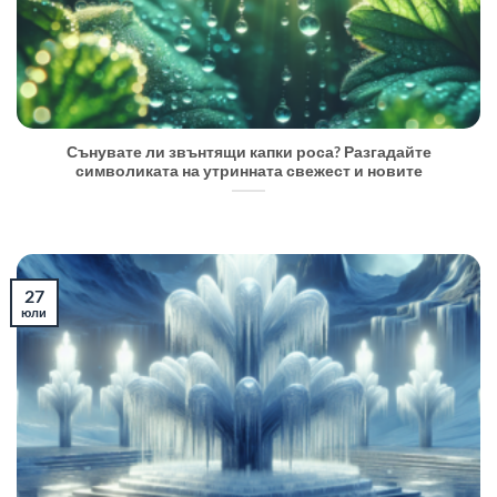
Сънувате ли звънтящи капки роса? Разгадайте
символиката на утринната свежест и новите
27
юли