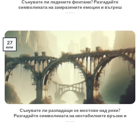
Сънувате ли ледените фонтани? Разгадайте
символиката на замразените емоции и вътреш
27
юли
Сънувате ли разпадащи се мостове над реки?
Разгадайте символиката на нестабилните връзки и