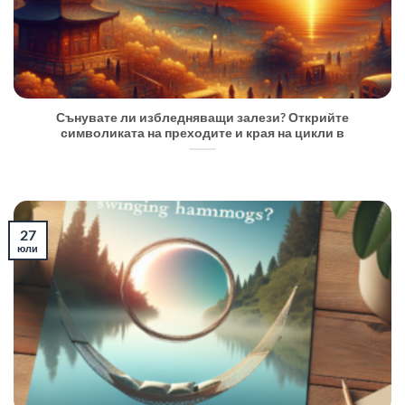
Сънувате ли избледняващи залези? Открийте
символиката на преходите и края на цикли в
27
юли