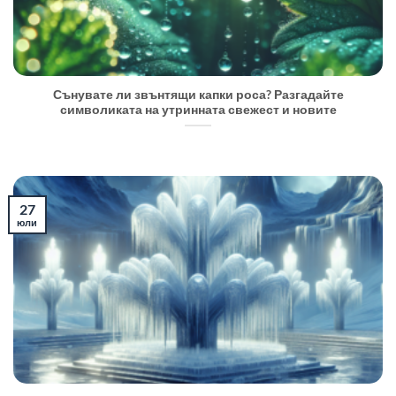
Сънувате ли звънтящи капки роса? Разгадайте
символиката на утринната свежест и новите
27
юли