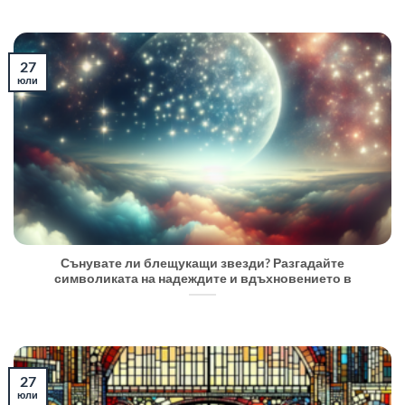
27
юли
Сънувате ли блещукащи звезди? Разгадайте
символиката на надеждите и вдъхновението в
27
юли