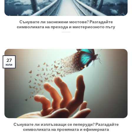
Сънувате ли заснежени мостове? Разгадайте
символиката на прехода и мистериозното пъту
27
юли
Сънувате ли изплъзващи се пеперуди? Разгадайте
символиката на промяната и ефимерната