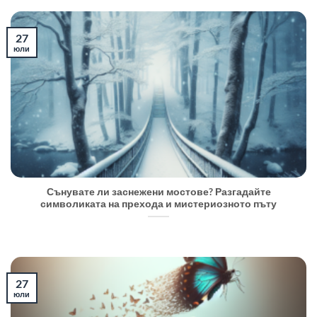
27
юли
Сънувате ли заснежени мостове? Разгадайте
символиката на прехода и мистериозното пъту
27
юли