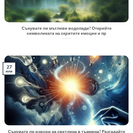
Сънувате ли мъгливи водопади? Открийте
символиката на скритите емоции и пр
27
юли
Сънувате ли извори на светлина в тъмнина? Разгадайте