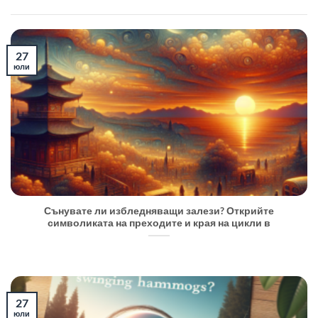
27
юли
Сънувате ли избледняващи залези? Открийте
символиката на преходите и края на цикли в
27
юли