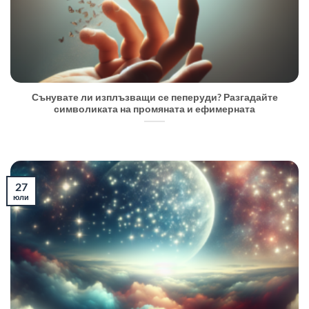
Сънувате ли изплъзващи се пеперуди? Разгадайте
символиката на промяната и ефимерната
27
юли