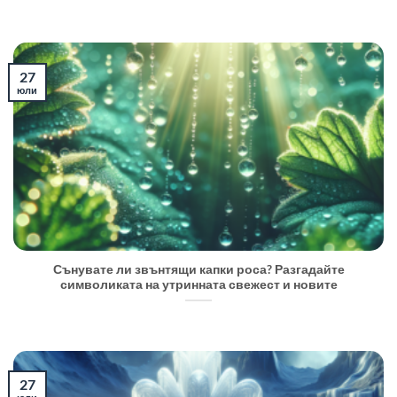
27
юли
Сънувате ли звънтящи капки роса? Разгадайте
символиката на утринната свежест и новите
27