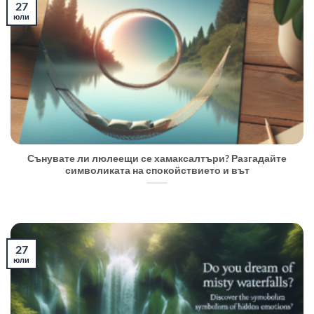
27
юли
Сънувате ли люлеещи се хамаксалтъри? Разгадайте
символиката на спокойствието и вът
27
юли