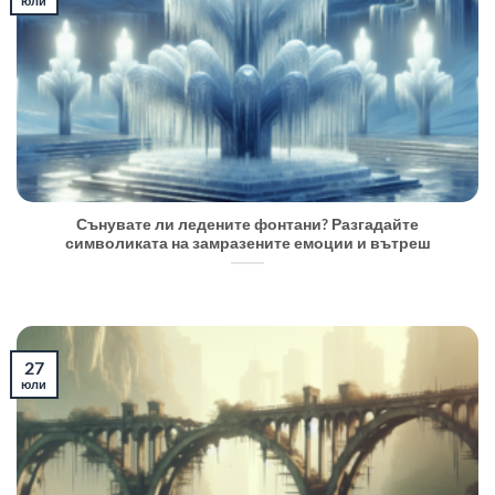
юли
Сънувате ли ледените фонтани? Разгадайте
символиката на замразените емоции и вътреш
27
юли