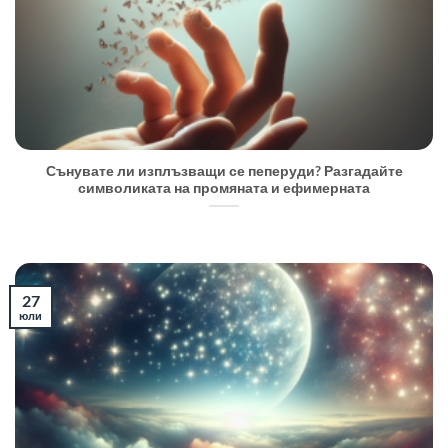
Сънувате ли изплъзващи се пеперуди? Разгадайте
символиката на промяната и ефимерната
27
юли