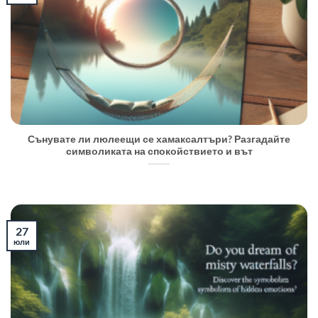
Сънувате ли люлеещи се хамаксалтъри? Разгадайте
символиката на спокойствието и вът
27
юли