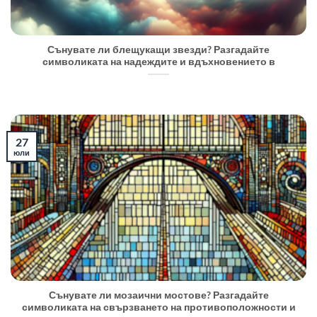
Сънувате ли блещукащи звезди? Разгадайте
символиката на надеждите и вдъхновението в
27
юли
Сънувате ли мозаични мостове? Разгадайте
символиката на свързването на противоположности и