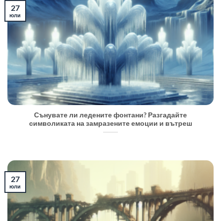
27
юли
Сънувате ли ледените фонтани? Разгадайте
символиката на замразените емоции и вътреш
27
юли