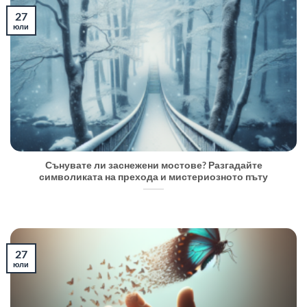
27
юли
Сънувате ли заснежени мостове? Разгадайте
символиката на прехода и мистериозното пъту
27
юли