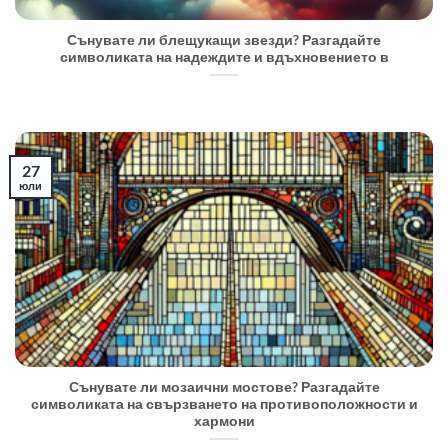
Сънувате ли блещукащи звезди? Разгадайте
символиката на надеждите и вдъхновението в
27
юли
Сънувате ли мозаични мостове? Разгадайте
символиката на свързването на противоположности и
хармони