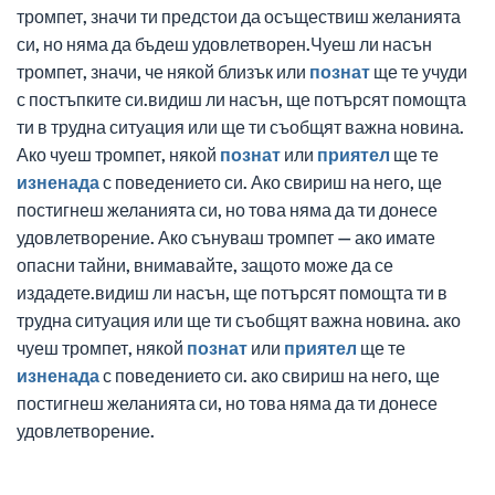
тромпет, значи ти предстои да осъществиш желанията
си, но няма да бъдеш удовлетворен.Чуеш ли насън
тромпет, значи, че някой близък или
познат
ще те учуди
с постъпките си.видиш ли насън, ще потърсят помощта
ти в трудна ситуация или ще ти съобщят важна новина.
Ако чуеш тромпет, някой
познат
или
приятел
ще те
изненада
с поведението си. Ако свириш на него, ще
постигнеш желанията си, но това няма да ти донесе
удовлетворение. Ако сънуваш тромпет — ако имате
опасни тайни, внимавайте, защото може да се
издадете.видиш ли насън, ще потърсят помощта ти в
трудна ситуация или ще ти съобщят важна новина. ако
чуеш тромпет, някой
познат
или
приятел
ще те
изненада
с поведението си. ако свириш на него, ще
постигнеш желанията си, но това няма да ти донесе
удовлетворение.