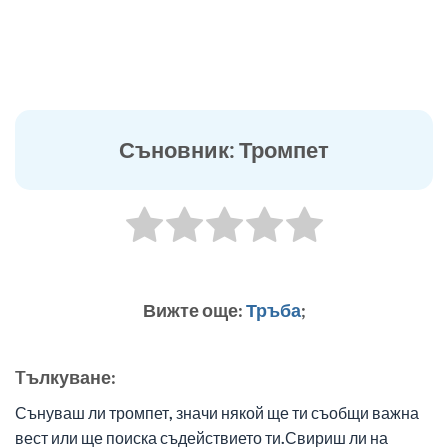
Съновник: Тромпет
Вижте още:
Тръба
;
Tълкуване:
Сънуваш ли тромпет, значи някой ще ти съобщи важна
вест или ще поиска съдействието ти.Свириш ли на