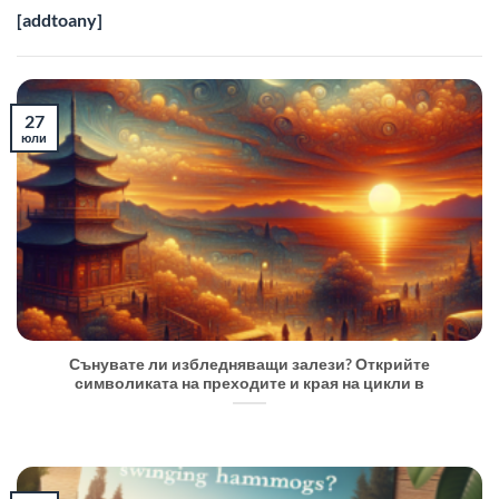
[addtoany]
27
юли
Сънувате ли избледняващи залези? Открийте
символиката на преходите и края на цикли в