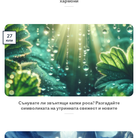
хармони
27
юли
Сънувате ли звънтящи капки роса? Разгадайте
символиката на утринната свежест и новите