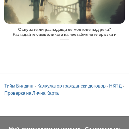
Сънувате ли разпадащи се мостове над реки?
Разгадайте символиката на нестабилните връзки и
Тийм Билдинг
-
Калкулатор граждански договор
-
НКПД
-
Проверка на Лична Карта
Най-истинският съновник -
Съновник на