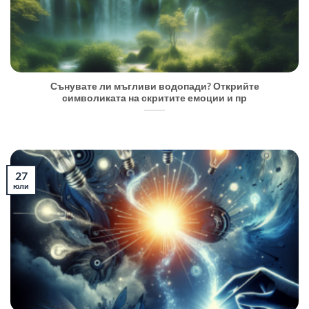
Сънувате ли мъгливи водопади? Открийте
символиката на скритите емоции и пр
27
юли