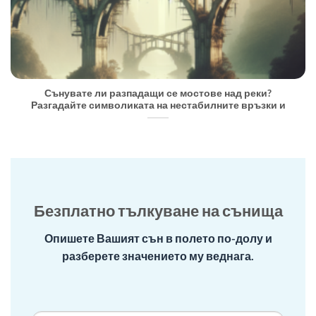
Сънувате ли разпадащи се мостове над реки?
Разгадайте символиката на нестабилните връзки и
Безплатно тълкуване на сънища
Опишете Вашият сън в полето по-долу и
разберете значението му веднага.