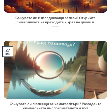
Сънувате ли избледняващи залези? Открийте
символиката на преходите и края на цикли в
27
юли
Сънувате ли люлеещи се хамаксалтъри? Разгадайте
символиката на спокойствието и вът