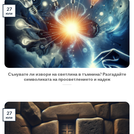
27
юли
Сънувате ли извори на светлина в тъмнина? Разгадайте
символиката на просветлението и надеж
27
юли