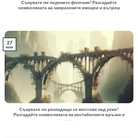
Сънувате ли ледените фонтани? Разгадайте
символиката на замразените емоции и вътреш
27
юли
Сънувате ли разпадащи се мостове над реки?
Разгадайте символиката на нестабилните връзки и