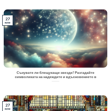
27
юли
Сънувате ли блещукащи звезди? Разгадайте
символиката на надеждите и вдъхновението в
27
юли