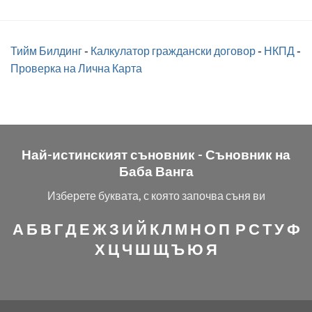
Тийм Билдинг
-
Калкулатор граждански договор
-
НКПД
-
Проверка на Лична Карта
Най-истинският съновник -
Съновник на
Баба Ванга
Изберете буквата, с която започва съня ви
А
Б
В
Г
Д
Е
Ж
З
И
Й
К
Л
М
Н
О
П
Р
С
Т
У
Ф
Х
Ц
Ч
Ш
Щ
Ъ
Ю
Я