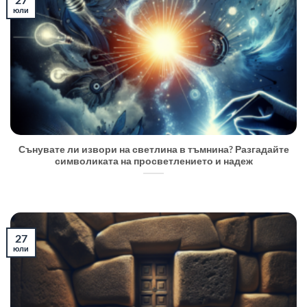
юли
Сънувате ли извори на светлина в тъмнина? Разгадайте
символиката на просветлението и надеж
27
юли