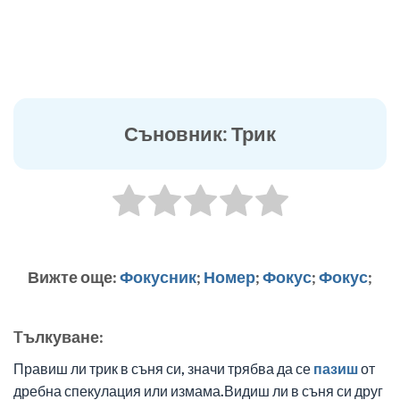
Съновник: Трик
Вижте още:
Фокусник
;
Номер
;
Фокус
;
Фокус
;
Tълкуване:
Правиш ли трик в съня си, значи трябва да се
пазиш
от
дребна спекулация или измама.Видиш ли в съня си друг