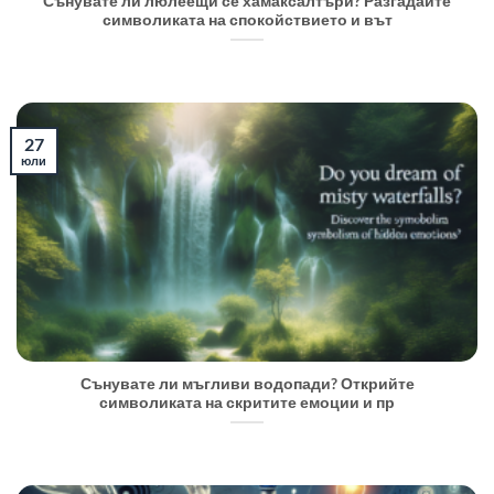
Сънувате ли люлеещи се хамаксалтъри? Разгадайте
символиката на спокойствието и вът
27
юли
Сънувате ли мъгливи водопади? Открийте
символиката на скритите емоции и пр