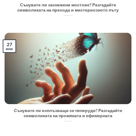
Сънувате ли заснежени мостове? Разгадайте
символиката на прехода и мистериозното пъту
27
юли
Сънувате ли изплъзващи се пеперуди? Разгадайте
символиката на промяната и ефимерната