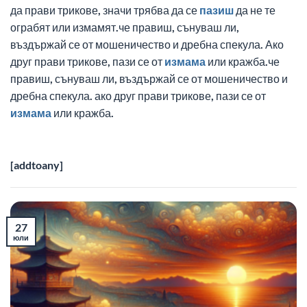
да прави трикове, значи трябва да се
пазиш
да не те
ограбят или измамят.че правиш, сънуваш ли,
въздържай се от мошеничество и дребна спекула. Ако
друг прави трикове, пази се от
измама
или кражба.че
правиш, сънуваш ли, въздържай се от мошеничество и
дребна спекула. ако друг прави трикове, пази се от
измама
или кражба.
[addtoany]
27
юли