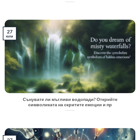
27
юли
Сънувате ли мъгливи водопади? Открийте
символиката на скритите емоции и пр
27