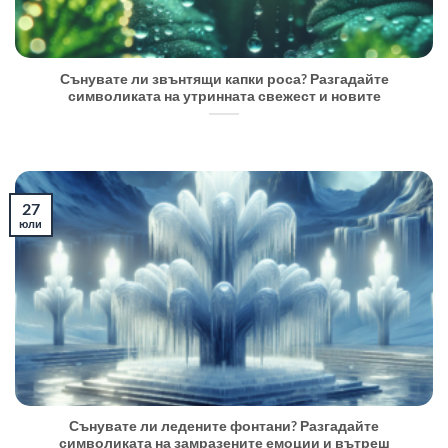
Сънувате ли звънтящи капки роса? Разгадайте
символиката на утринната свежест и новите
27
юли
Сънувате ли ледените фонтани? Разгадайте
символиката на замразените емоции и вътреш