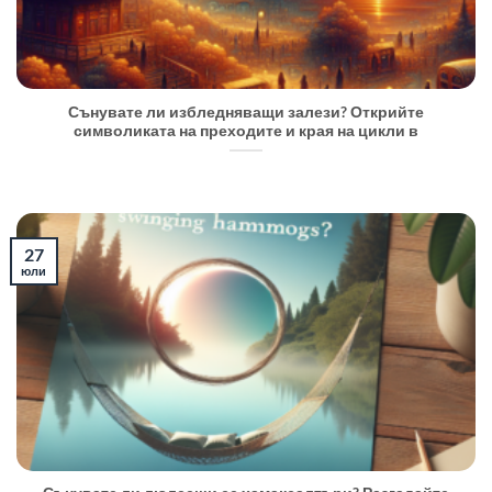
Сънувате ли избледняващи залези? Открийте
символиката на преходите и края на цикли в
27
юли