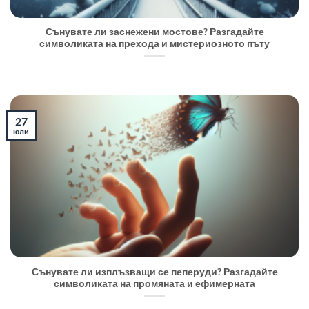
Сънувате ли заснежени мостове? Разгадайте
символиката на прехода и мистериозното пъту
27
юли
Сънувате ли изплъзващи се пеперуди? Разгадайте
символиката на промяната и ефимерната