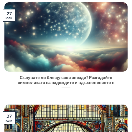
27
юли
Сънувате ли блещукащи звезди? Разгадайте
символиката на надеждите и вдъхновението в
27
юли