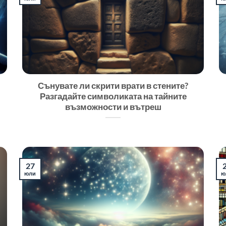
Сънувате ли скрити врати в стените?
Разгадайте символиката на тайните
възможности и вътреш
27
юли
ю