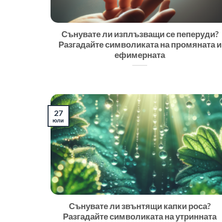
Сънувате ли изплъзващи се пеперуди?
Разгадайте символиката на промяната и
ефимерната
27
юли
Сънувате ли звънтящи капки роса?
Разгадайте символиката на утринната