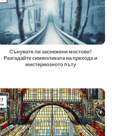
Сънувате ли заснежени мостове?
Разгадайте символиката на прехода и
мистериозното пъту
27
ли