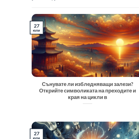
27
юли
Сънувате ли избледняващи залези?
Открийте символиката на преходите и
края на цикли в
27
юли