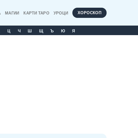
ХОРОСКОП
А
МАГИИ
КАРТИ ТАРО
УРОЦИ
Х
Ц
Ч
Ш
Щ
Ъ
Ю
Я