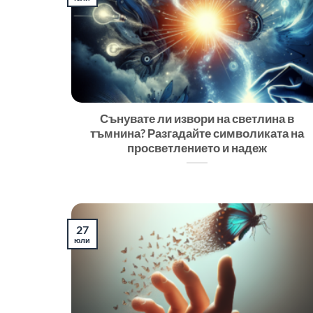
Сънувате ли извори на светлина в
тъмнина? Разгадайте символиката на
просветлението и надеж
27
юли