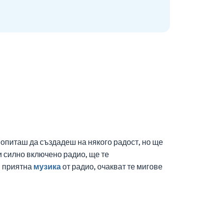
 опиташ да създадеш на някого радост, но ще
 силно включено радио, ще те
и приятна
музика
от радио, очакват те мигове