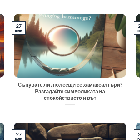
27
юли
ю
Сънувате ли люлеещи се хамаксалтъри?
Разгадайте символиката на
спокойствието и вът
27
юли
ю