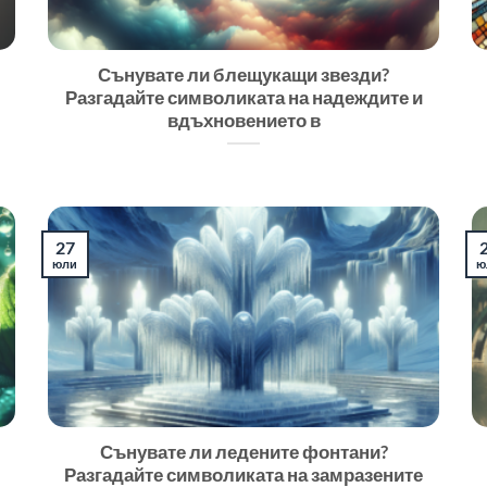
Сънувате ли блещукащи звезди?
Разгадайте символиката на надеждите и
вдъхновението в
27
юли
ю
Сънувате ли ледените фонтани?
Разгадайте символиката на замразените