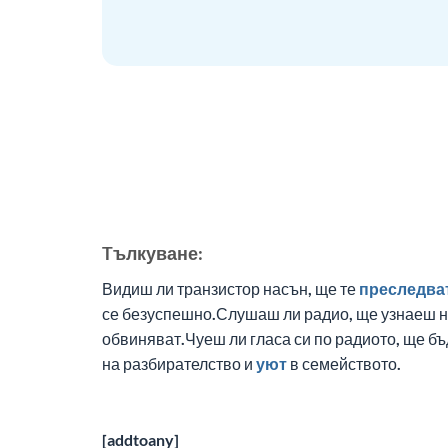
Tълкуване:
Видиш ли транзистор насън, ще те
преследва
се безуспешно.Слушаш ли радио, ще узнаеш н
обвиняват.Чуеш ли гласа си по радиото, ще 
на разбирателство и
уют
в семейството.
[addtoany]