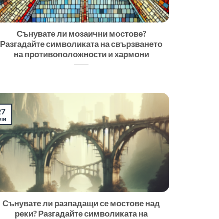
Сънувате ли мозаични мостове?
Разгадайте символиката на свързването
на противоположности и хармони
27
ли
Сънувате ли разпадащи се мостове над
реки? Разгадайте символиката на