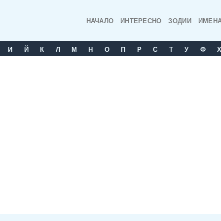
НАЧАЛО
ИНТЕРЕСНО
ЗОДИИ
ИМЕН
И
Й
К
Л
М
Н
О
П
Р
С
T
У
Ф