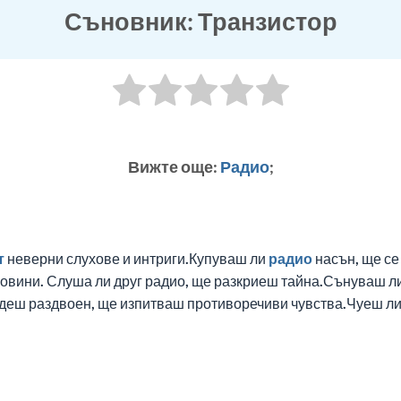
Съновник: Транзистор
Вижте още:
Радио
;
т
неверни слухове и интриги.Купуваш ли
радио
насън, ще се
овини. Слуша ли друг радио, ще разкриеш тайна.Сънуваш ли
бъдеш раздвоен, ще изпитваш противоречиви чувства.Чуеш л