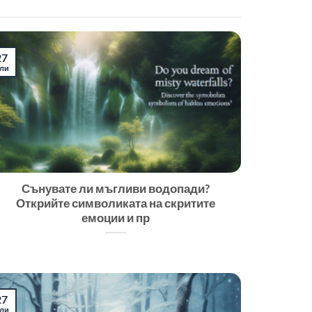
27
ли
Сънувате ли мъгливи водопади?
Открийте символиката на скритите
емоции и пр
27
ли