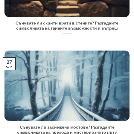
Сънувате ли скрити врати в стените? Разгадайте
символиката на тайните възможности и вътреш
27
юли
Сънувате ли заснежени мостове? Разгадайте
символиката на прехода и мистериозното пъту