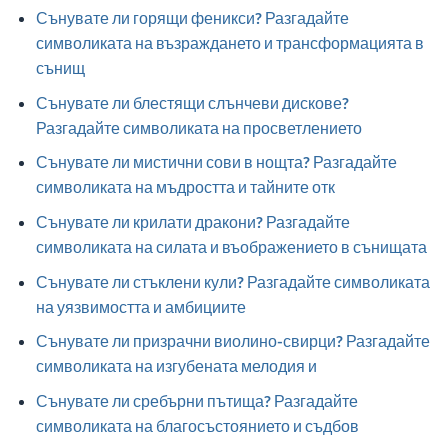
Сънувате ли горящи феникси? Разгадайте
символиката на възраждането и трансформацията в
сънищ
Сънувате ли блестящи слънчеви дискове?
Разгадайте символиката на просветлението
Сънувате ли мистични сови в нощта? Разгадайте
символиката на мъдростта и тайните отк
Сънувате ли крилати дракони? Разгадайте
символиката на силата и въображението в сънищата
Сънувате ли стъклени кули? Разгадайте символиката
на уязвимостта и амбициите
Сънувате ли призрачни виолино-свирци? Разгадайте
символиката на изгубената мелодия и
Сънувате ли сребърни пътища? Разгадайте
символиката на благосъстоянието и съдбов