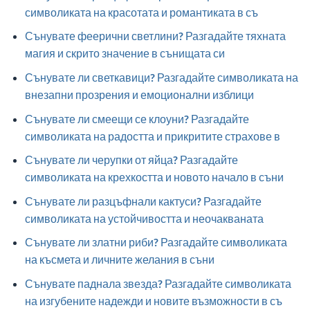
символиката на красотата и романтиката в съ
Сънувате феерични светлини? Разгадайте тяхната
магия и скрито значение в сънищата си
Сънувате ли светкавици? Разгадайте символиката на
внезапни прозрения и емоционални изблици
Сънувате ли смеещи се клоуни? Разгадайте
символиката на радостта и прикритите страхове в
Сънувате ли черупки от яйца? Разгадайте
символиката на крехкостта и новото начало в съни
Сънувате ли разцъфнали кактуси? Разгадайте
символиката на устойчивостта и неочакваната
Сънувате ли златни риби? Разгадайте символиката
на късмета и личните желания в съни
Сънувате паднала звезда? Разгадайте символиката
на изгубените надежди и новите възможности в съ