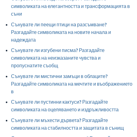
символиката на елегантността и трансформацията в
съни
Сънувате ли пеещи птици на разсъмване?
Разгадайте символиката на новите начала и
надеждата
Сънувате ли изгубени писма? Разгадайте
символиката на неизказаните чувства и
пропуснатите съобщ
Сънувате ли мистични замъци в облаците?
Разгадайте символиката на мечтите и въображението
в
Сънувате ли пустинни кактуси? Разгадайте
символиката на оцеляването и издръжливостта
Сънувате ли мъхести дървета? Разгадайте
символиката на стабилността и защитата в сънищ