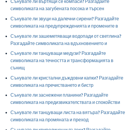
Сънувате ли въртящи се компаси? Разгадайте
символиката на загубената посока и търсен
Сънувате ли звуци на далечни сирени? Разгадайте
символиката на предупрежденията и промените в
Сънувате ли зашеметяващи водопади от светлина?
Разгадайте символиката на вдъхновението и
Сънувате ли танцуващи медузи? Разгадайте
символиката на течността и трансформацията в
сънищ
Сънувате ли кристални дъждовни капки? Разгадайте
символиката на пречистването и бистр
Сънувате ли заснежени планини? Разгадайте
символиката на предизвикателствата и спокойстви
Сънувате ли танцуващи листа на вятъра? Разгадайте
символиката на промяната и преход
Сънувате ли криволичещи пътеки? Разгадайте