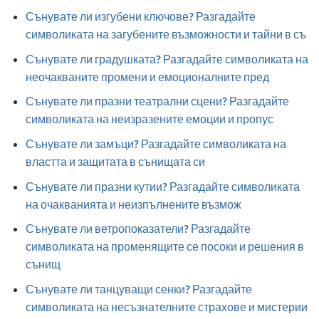
Сънувате ли изгубени ключове? Разгадайте
символиката на загубените възможности и тайни в съ
Сънувате ли градушката? Разгадайте символиката на
неочакваните промени и емоционалните пред
Сънувате ли празни театрални сцени? Разгадайте
символиката на неизразените емоции и пропус
Сънувате ли замъци? Разгадайте символиката на
властта и защитата в сънищата си
Сънувате ли празни кутии? Разгадайте символиката
на очакванията и неизпълнените възмож
Сънувате ли ветропоказатели? Разгадайте
символиката на променящите се посоки и решения в
сънищ
Сънувате ли танцуващи сенки? Разгадайте
символиката на несъзнателните страхове и мистерии