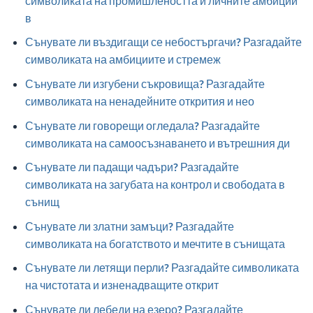
символиката на промишлеността и личните амбиции
в
Сънувате ли въздигащи се небостъргачи? Разгадайте
символиката на амбициите и стремеж
Сънувате ли изгубени съкровища? Разгадайте
символиката на ненадейните открития и нео
Сънувате ли говорещи огледала? Разгадайте
символиката на самоосъзнаването и вътрешния ди
Сънувате ли падащи чадъри? Разгадайте
символиката на загубата на контрол и свободата в
сънищ
Сънувате ли златни замъци? Разгадайте
символиката на богатството и мечтите в сънищата
Сънувате ли летящи перли? Разгадайте символиката
на чистотата и изненадващите открит
Сънувате ли лебеди на езеро? Разгадайте