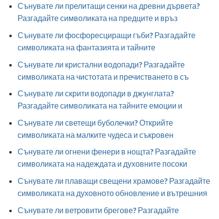
Сънувате ли прелитащи сенки на древни дървета?
Разгадайте символиката на предците и връз
Сънувате ли фосфоресциращи гъби? Разгадайте
символиката на фантазията и тайните
Сънувате ли кристални водопади? Разгадайте
символиката на чистотата и пречистването в съ
Сънувате ли скрити водопади в джунглата?
Разгадайте символиката на тайните емоции и
Сънувате ли светещи буболечки? Открийте
символиката на малките чудеса и съкровен
Сънувате ли огнени фенери в нощта? Разгадайте
символиката на надеждата и духовните посоки
Сънувате ли плаващи свещени храмове? Разгадайте
символиката на духовното обновление и вътрешния
Сънувате ли ветровити брегове? Разгадайте