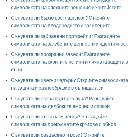
символиката на сложните решения и житейските
Сънувате ли бързо растящи лозя? Открийте
символиката на плодородието и засилените
Сънувате ли забравени портфейли? Разгадайте
символиката на загубените ценности и идентичност
Сънувате ли прозрачни завеси? Разгадайте
символиката на скритите истини и личната защита в
съни
Сънувате ли цветни чадъри? Открийте символиката
на защита и разнообразие в сънищата си
Сънувате ли езера под ярка луна? Разгадайте
символиката на дълбоките емоции и спокой
Сънувате ли откъснати венци? Разгадайте
символиката на прекъснатите кръгове и обнов
Сънувате ли разцъфнали рози? Открийте