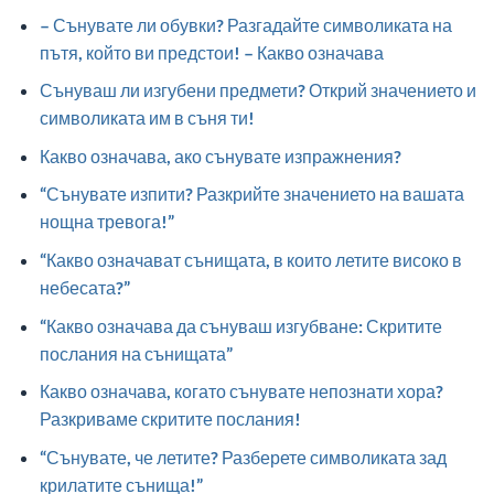
– Сънувате ли обувки? Разгадайте символиката на
пътя, който ви предстои! – Какво означава
Сънуваш ли изгубени предмети? Открий значението и
символиката им в съня ти!
Какво означава, ако сънувате изпражнения?
“Сънувате изпити? Разкрийте значението на вашата
нощна тревога!”
“Какво означават сънищата, в които летите високо в
небесата?”
“Какво означава да сънуваш изгубване: Скритите
послания на сънищата”
Какво означава, когато сънувате непознати хора?
Разкриваме скритите послания!
“Сънувате, че летите? Разберете символиката зад
крилатите сънища!”