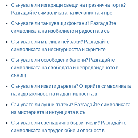
Сънувате ли изгарящи свещи на празнична торта?
Разгадайте символиката на желанията и пре
Сънувате ли танцуващи фонтани? Разгадайте
символиката на изобилието и радостта в съ
Сънувате ли мъгливи пейзажи? Разгадайте
символиката на несигурността и скритите
Сънувате ли освободени балони? Разгадайте
символиката на свободата и непредвиденото в
сънищ
Сънувате ли извити дървета? Открийте символиката
на издръжливостта и адаптивността в
Сънувате ли лунни пътеки? Разгадайте символиката
на мистерията и интуицията в съ
Сънувате ли светкавично бързи пчели? Разгадайте
символиката на трудолюбие и опасност в