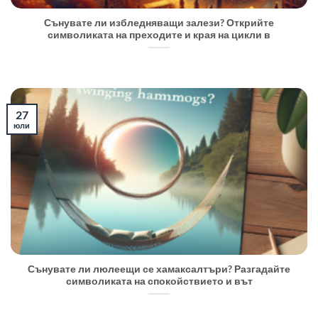
Сънувате ли избледняващи залези? Открийте
символиката на преходите и края на цикли в
27
юли
Сънувате ли люлеещи се хамаксалтъри? Разгадайте
символиката на спокойствието и вът