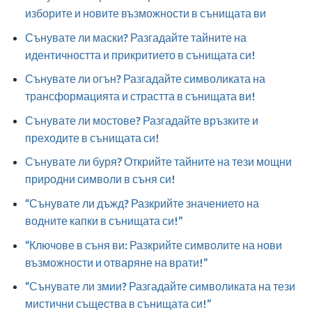
изборите и новите възможности в сънищата ви
Сънувате ли маски? Разгадайте тайните на
идентичността и прикритието в сънищата си!
Сънувате ли огън? Разгадайте символиката на
трансформацията и страстта в сънищата ви!
Сънувате ли мостове? Разгадайте връзките и
преходите в сънищата си!
Сънувате ли буря? Открийте тайните на тези мощни
природни символи в съня си!
“Сънувате ли дъжд? Разкрийте значението на
водните капки в сънищата си!”
“Ключове в съня ви: Разкрийте символите на нови
възможности и отваряне на врати!”
“Сънувате ли змии? Разгадайте символиката на тези
мистични същества в сънищата си!”