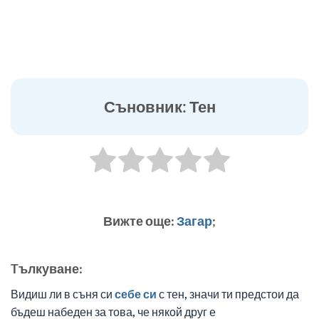
Съновник: Тен
Вижте още:
Загар
;
Tълкуване:
Видиш ли в съня си
себе си
с тен, значи ти предстои да
бъдеш набеден за това, че някой друг е