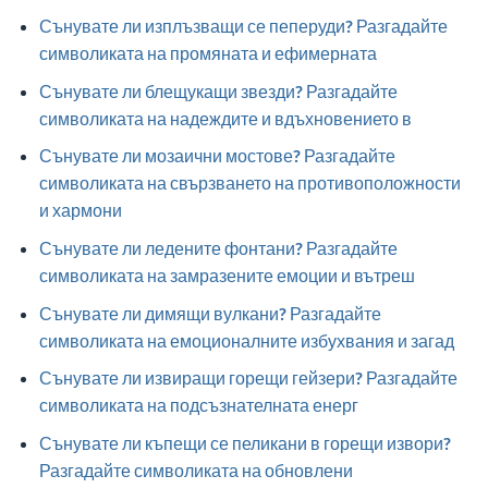
Сънувате ли изплъзващи се пеперуди? Разгадайте
символиката на промяната и ефимерната
Сънувате ли блещукащи звезди? Разгадайте
символиката на надеждите и вдъхновението в
Сънувате ли мозаични мостове? Разгадайте
символиката на свързването на противоположности
и хармони
Сънувате ли ледените фонтани? Разгадайте
символиката на замразените емоции и вътреш
Сънувате ли димящи вулкани? Разгадайте
символиката на емоционалните избухвания и загад
Сънувате ли извиращи горещи гейзери? Разгадайте
символиката на подсъзнателната енерг
Сънувате ли къпещи се пеликани в горещи извори?
Разгадайте символиката на обновлени