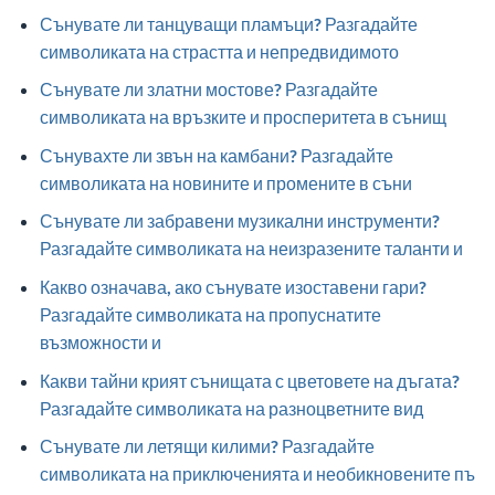
Сънувате ли танцуващи пламъци? Разгадайте
символиката на страстта и непредвидимото
Сънувате ли златни мостове? Разгадайте
символиката на връзките и просперитета в сънищ
Сънувахте ли звън на камбани? Разгадайте
символиката на новините и промените в съни
Сънувате ли забравени музикални инструменти?
Разгадайте символиката на неизразените таланти и
Какво означава, ако сънувате изоставени гари?
Разгадайте символиката на пропуснатите
възможности и
Какви тайни крият сънищата с цветовете на дъгата?
Разгадайте символиката на разноцветните вид
Сънувате ли летящи килими? Разгадайте
символиката на приключенията и необикновените пъ