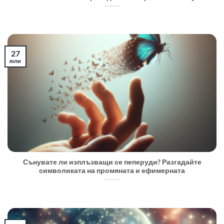
27
юли
Сънувате ли изплъзващи се пеперуди? Разгадайте
символиката на промяната и ефимерната