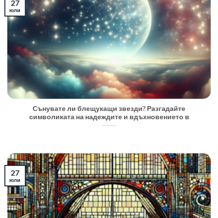
27
юли
Сънувате ли блещукащи звезди? Разгадайте
символиката на надеждите и вдъхновението в
27
юли