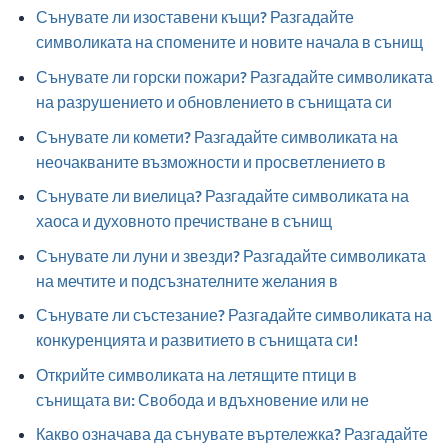
Сънувате ли изоставени къщи? Разгадайте
символиката на спомените и новите начала в сънищ
Сънувате ли горски пожари? Разгадайте символиката
на разрушението и обновлението в сънищата си
Сънувате ли комети? Разгадайте символиката на
неочакваните възможности и просветлението в
Сънувате ли виелица? Разгадайте символиката на
хаоса и духовното пречистване в сънищ
Сънувате ли луни и звезди? Разгадайте символиката
на мечтите и подсъзнателните желания в
Сънувате ли състезание? Разгадайте символиката на
конкуренцията и развитието в сънищата си!
Открийте символиката на летящите птици в
сънищата ви: Свобода и вдъхновение или не
Какво означава да сънувате въртележка? Разгадайте