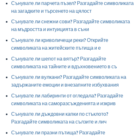
Сънувате ли парчета пъзел? Разгадайте символиката
на загадките и търсенето на цялост
Сънувате ли снежни сови? Разгадайте символиката
на мъдростта и интуицията в съни
Сънувате ли криволичещи реки? Открийте
символиката на житейските пътища и е
Сънувате ли шепот на вятър? Разгадайте
символиката на тайните и вдъхновението в съ
Сънувате ли вулкани? Разгадайте символиката на
задържаните емоции и внезапните избухвания
Сънувате ли лабиринти от огледала? Разгадайте
символиката на саморазсъжденията и изкрив
Сънувате ли дъждовни капки по стъклото?
Разгадайте символиката на сълзите и лич
Сънувате ли празни пътища? Разгадайте