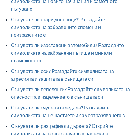
символиката на новите начинания и самотното
пътуване
Сънувате ли стари дневници? Разгадайте
символиката на забравените спомени и
неизразените е
Сънувате ли изоставени автомобили? Разгадайте
символиката на забранени пътища и минали
възможности
Сънувате ли оси? Разгадайте символиката на
агресията и защитата в сънищата си
Сънувате ли пепелянки? Разгадайте символиката на
опасността и изцелението в сънищата си
Сънувате ли счупени огледала? Разгадайте
символиката на нещастието и самоотразяването в
Сънувате ли разцъфнали дървета? Открийте
символиката на новото начало и растежа в