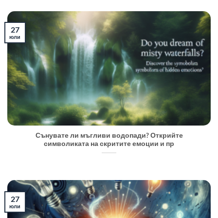
27
юли
Сънувате ли мъгливи водопади? Открийте
символиката на скритите емоции и пр
27
юли