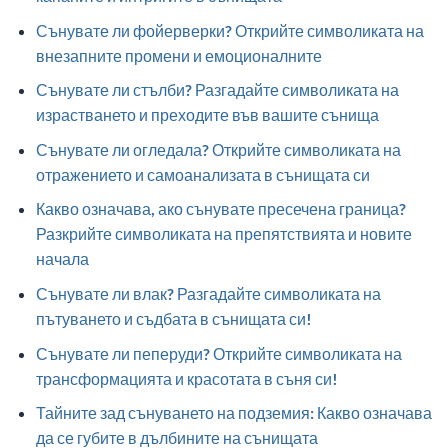
Сънувате ли фойерверки? Открийте символиката на
внезапните промени и емоционалните
Сънувате ли стълби? Разгадайте символиката на
израстването и преходите във вашите сънища
Сънувате ли огледала? Открийте символиката на
отражението и самоанализата в сънищата си
Какво означава, ако сънувате пресечена граница?
Разкрийте символиката на препятствията и новите
начала
Сънувате ли влак? Разгадайте символиката на
пътуването и съдбата в сънищата си!
Сънувате ли пеперуди? Открийте символиката на
трансформацията и красотата в съня си!
Тайните зад сънуването на подземия: Какво означава
да се губите в дълбините на сънищата