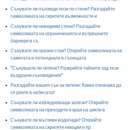
Сънувате ли пълзящи лози по стени? Разгадайте
символиката на скритите възможности и
Сънувате ли невидими стени? Разгадайте
символиката на ограниченията и вътрешните
бариери в съ
Сънувате ли празни стаи? Открийте символиката на
самотата и потенциала в сънищата
“Сънувахте ли летене? Разкрийте тайните зад тези
въздушни съновидения”
Разгадайте вашия сън за летене: Какво означава да
се реете в небесата?
Сънувате ли избледняващи залези? Открийте
символиката на преходите и края на цикли в
Сънувате ли мъгливи водопади? Открийте
символиката на скритите емоции и пр