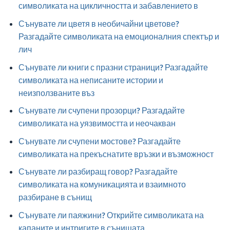
символиката на цикличността и забавлението в
Сънувате ли цветя в необичайни цветове?
Разгадайте символиката на емоционалния спектър и
лич
Сънувате ли книги с празни страници? Разгадайте
символиката на неписаните истории и
неизползваните въз
Сънувате ли счупени прозорци? Разгадайте
символиката на уязвимостта и неочакван
Сънувате ли счупени мостове? Разгадайте
символиката на прекъснатите връзки и възможност
Сънувате ли разбиращ говор? Разгадайте
символиката на комуникацията и взаимното
разбиране в сънищ
Сънувате ли паяжини? Открийте символиката на
капаните и интригите в сънищата