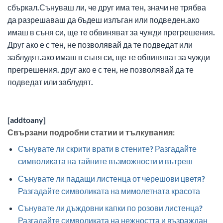
сбъркал.Сънуваш ли, че друг има тен, значи не трябва
да разрешаваш да бъдеш излъган или подведен.ако
имаш в съня си, ще те обвиняват за чужди прегрешения.
Друг ако е с тен, не позволявай да те подведат или
заблудят.ако имаш в съня си, ще те обвиняват за чужди
прегрешения. друг ако е с тен, не позволявай да те
подведат или заблудят.
[addtoany]
Свързани подробни статии и тълкувания:
Сънувате ли скрити врати в стените? Разгадайте
символиката на тайните възможности и вътреш
Сънувате ли падащи листенца от черешови цветя?
Разгадайте символиката на мимолетната красота
Сънувате ли дъждовни капки по розови листенца?
Разгадайте символиката на нежността и възраждан