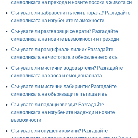
символиката на прехода и новите посоки в живота си
Сънувате ли забравени пътеки в гората? Разгадайте
символиката на изгубените възможности
Сънувате ли разтварящи се врати? Разгадайте
символиката на новите възможности и преходи
Сънувате ли разцъфнали лилии? Разгадайте
символиката на чистотата и обновлението в съ
Сънувате ли мистични водовъртежи? Разгадайте
символиката на хаоса и емоционалната
Сънувате ли мистични лабиринти? Разгадайте
символиката на объркващите пътища и въ
Сънувате ли падащи звезди? Разгадайте
символиката на изгубените надежди и новите
възможности
Сънувате ли опушени комини? Разгадайте