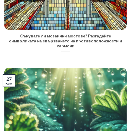
Сънувате ли мозаични мостове? Разгадайте
символиката на свързването на противоположности и
хармони
27
юли