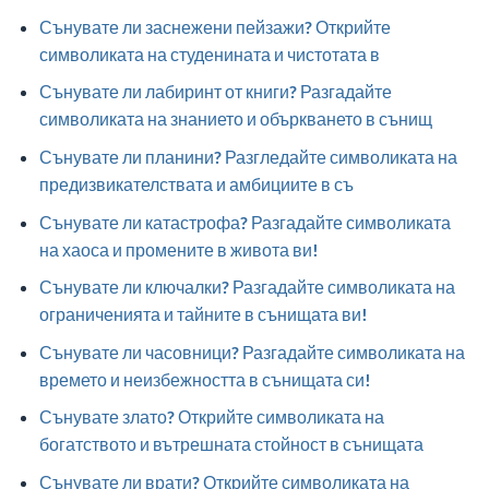
Сънувате ли заснежени пейзажи? Открийте
символиката на студенината и чистотата в
Сънувате ли лабиринт от книги? Разгадайте
символиката на знанието и объркването в сънищ
Сънувате ли планини? Разгледайте символиката на
предизвикателствата и амбициите в съ
Сънувате ли катастрофа? Разгадайте символиката
на хаоса и промените в живота ви!
Сънувате ли ключалки? Разгадайте символиката на
ограниченията и тайните в сънищата ви!
Сънувате ли часовници? Разгадайте символиката на
времето и неизбежността в сънищата си!
Сънувате злато? Открийте символиката на
богатството и вътрешната стойност в сънищата
Сънувате ли врати? Открийте символиката на