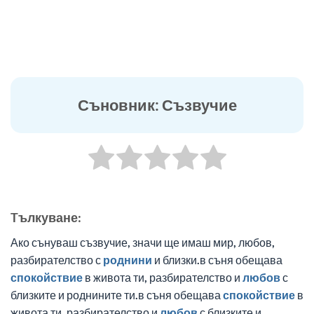
Съновник: Съзвучие
Tълкуване:
Ако сънуваш съзвучие, значи ще имаш мир, любов,
разбирателство с
роднини
и близки.в съня обещава
спокойствие
в живота ти, разбирателство и
любов
с
близките и роднините ти.в съня обещава
спокойствие
в
живота ти, разбирателство и
любов
с близките и