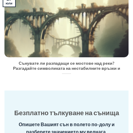
юли
Сънувате ли разпадащи се мостове над реки?
Разгадайте символиката на нестабилните връзки и
Безплатно тълкуване на сънища
Опишете Вашият сън в полето по-долу и
разберете значението му веднага.