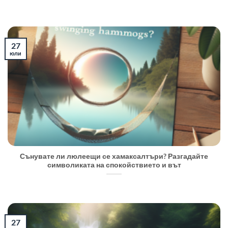
27
юли
Сънувате ли люлеещи се хамаксалтъри? Разгадайте
символиката на спокойствието и вът
27