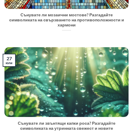
Сънувате ли мозаични мостове? Разгадайте
символиката на свързването на противоположности и
хармони
27
юли
Сънувате ли звънтящи капки роса? Разгадайте
символиката на утринната свежест и новите