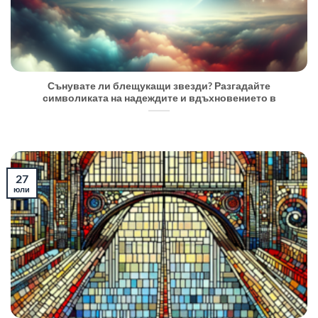
Сънувате ли блещукащи звезди? Разгадайте
символиката на надеждите и вдъхновението в
27
юли