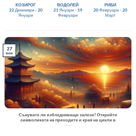
КОЗИРОГ
ВОДОЛЕЙ
РИБИ
22 Декември - 20
21 Януари - 19
20 Февруари - 20
Януари
Февруари
Март
27
юли
Сънувате ли избледняващи залези? Открийте
символиката на преходите и края на цикли в