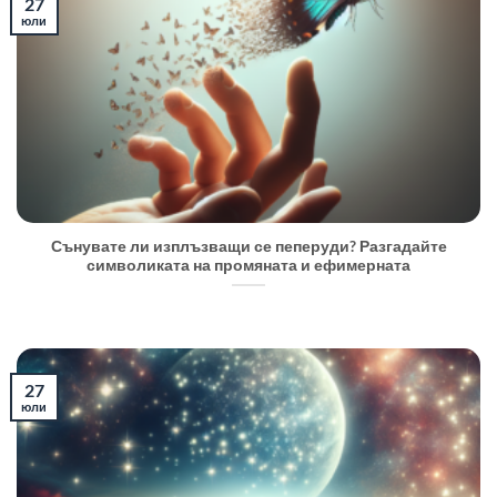
27
юли
Сънувате ли изплъзващи се пеперуди? Разгадайте
символиката на промяната и ефимерната
27
юли