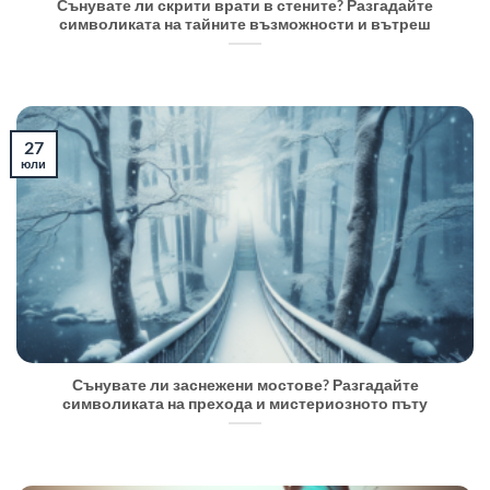
Сънувате ли скрити врати в стените? Разгадайте
символиката на тайните възможности и вътреш
27
юли
Сънувате ли заснежени мостове? Разгадайте
символиката на прехода и мистериозното пъту