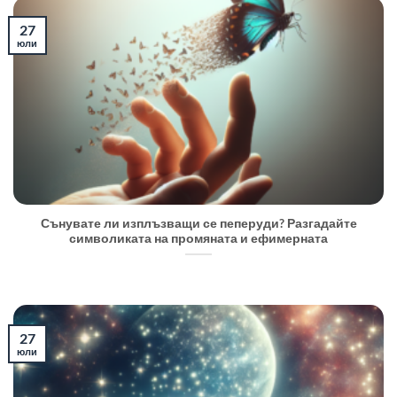
27
юли
Сънувате ли изплъзващи се пеперуди? Разгадайте
символиката на промяната и ефимерната
27
юли