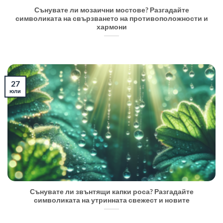
Сънувате ли мозаични мостове? Разгадайте
символиката на свързването на противоположности и
хармони
27
юли
Сънувате ли звънтящи капки роса? Разгадайте
символиката на утринната свежест и новите