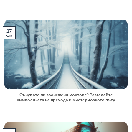
27
юли
Сънувате ли заснежени мостове? Разгадайте
символиката на прехода и мистериозното пъту