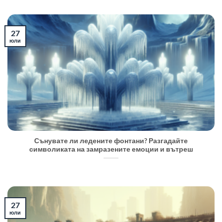
27
юли
Сънувате ли ледените фонтани? Разгадайте
символиката на замразените емоции и вътреш
27
юли