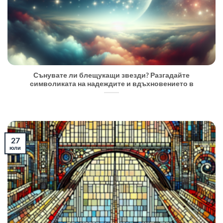
Сънувате ли блещукащи звезди? Разгадайте
символиката на надеждите и вдъхновението в
27
юли