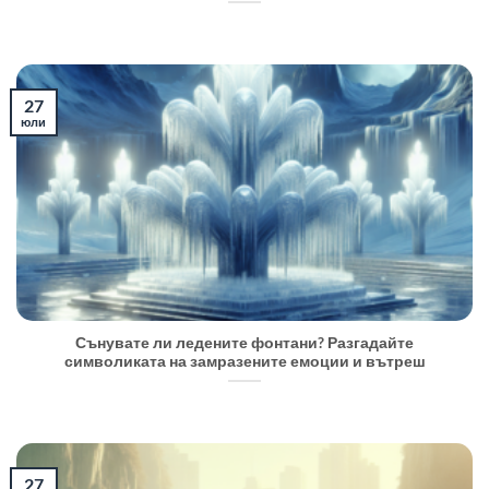
27
юли
Сънувате ли ледените фонтани? Разгадайте
символиката на замразените емоции и вътреш
27