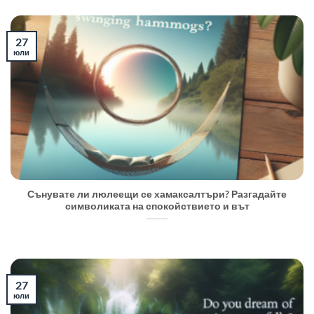
27
юли
Сънувате ли люлеещи се хамаксалтъри? Разгадайте
символиката на спокойствието и вът
27
юли