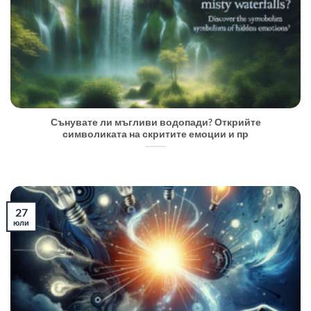
Сънувате ли мъгливи водопади? Открийте
символиката на скритите емоции и пр
27
юли