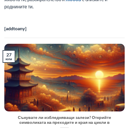
роднините ти.
[addtoany]
27
юли
Сънувате ли избледняващи залези? Открийте
символиката на преходите и края на цикли в