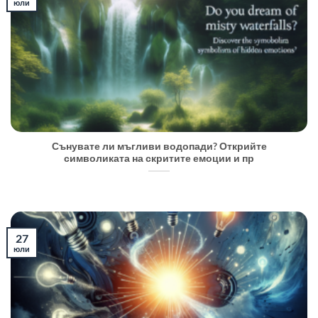
юли
Сънувате ли мъгливи водопади? Открийте
символиката на скритите емоции и пр
27
юли