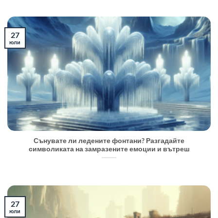
27
юли
Сънувате ли ледените фонтани? Разгадайте
символиката на замразените емоции и вътреш
27
юли