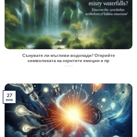
Сънувате ли мъгливи водопади? Открийте
символиката на скритите емоции и пр
27
юли