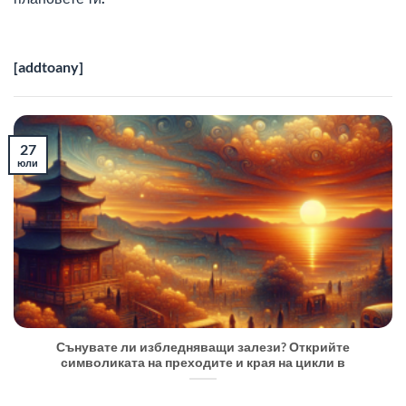
[addtoany]
27
юли
Сънувате ли избледняващи залези? Открийте
символиката на преходите и края на цикли в