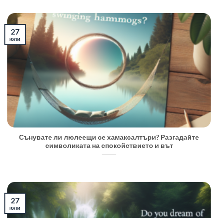
27
юли
Сънувате ли люлеещи се хамаксалтъри? Разгадайте
символиката на спокойствието и вът
27
юли