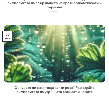
символиката на свързването на противоположности и
хармони
27
юли
Сънувате ли звънтящи капки роса? Разгадайте
символиката на утринната свежест и новите