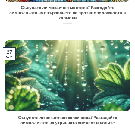
Сънувате ли мозаични мостове? Разгадайте
символиката на свързването на противоположности и
хармони
27
юли
Сънувате ли звънтящи капки роса? Разгадайте
символиката на утринната свежест и новите