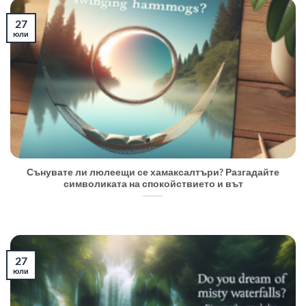
27
юли
Сънувате ли люлеещи се хамаксалтъри? Разгадайте
символиката на спокойствието и вът
27
юли