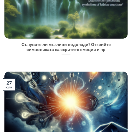
Сънувате ли мъгливи водопади? Открийте
символиката на скритите емоции и пр
27
юли