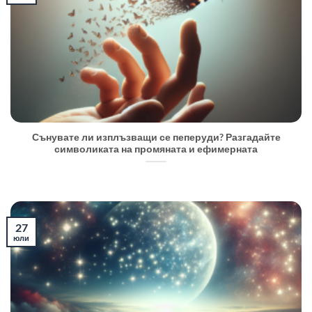
Сънувате ли изплъзващи се пеперуди? Разгадайте
символиката на промяната и ефимерната
27
юли