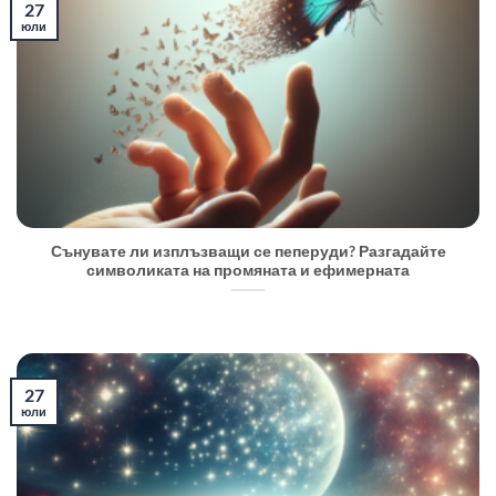
27
юли
Сънувате ли изплъзващи се пеперуди? Разгадайте
символиката на промяната и ефимерната
27
юли