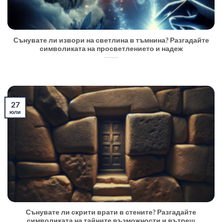
Сънувате ли извори на светлина в тъмнина? Разгадайте
символиката на просветлението и надеж
27
юли
Сънувате ли скрити врати в стените? Разгадайте
символиката на тайните възможности и вътреш