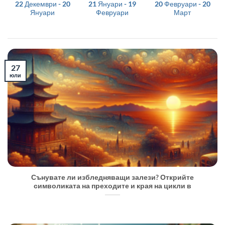
22 Декември - 20
21 Януари - 19
20 Февруари - 20
Януари
Февруари
Март
27
юли
Сънувате ли избледняващи залези? Открийте
символиката на преходите и края на цикли в