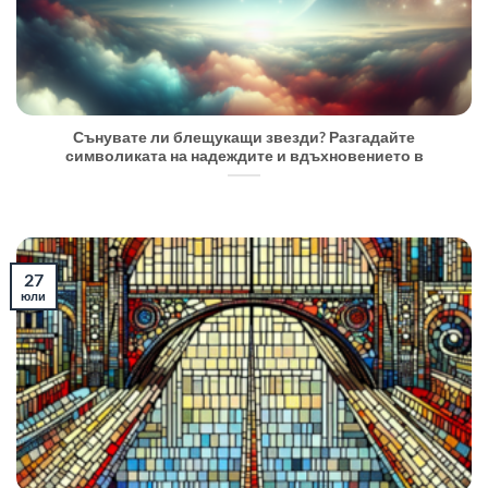
Сънувате ли блещукащи звезди? Разгадайте
символиката на надеждите и вдъхновението в
27
юли