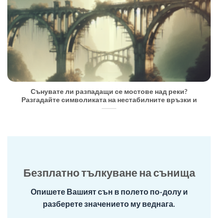
Сънувате ли разпадащи се мостове над реки?
Разгадайте символиката на нестабилните връзки и
Безплатно тълкуване на сънища
Опишете Вашият сън в полето по-долу и
разберете значението му веднага.