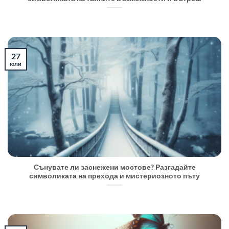
27
юли
Сънувате ли заснежени мостове? Разгадайте
символиката на прехода и мистериозното пъту