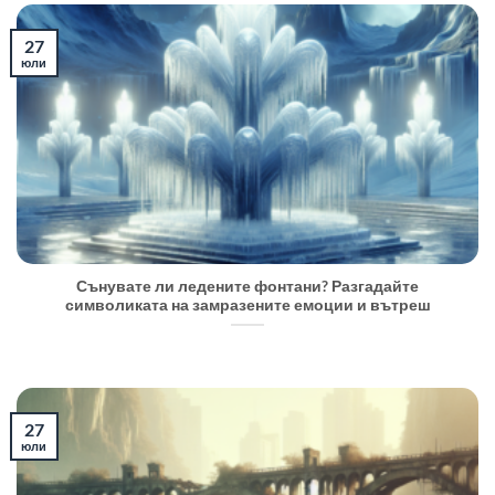
27
юли
Сънувате ли ледените фонтани? Разгадайте
символиката на замразените емоции и вътреш
27
юли