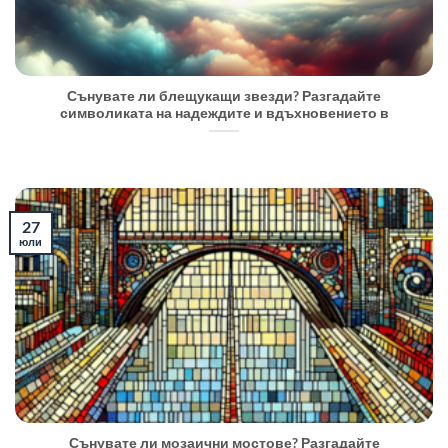
Сънувате ли блещукащи звезди? Разгадайте
символиката на надеждите и вдъхновението в
27
юли
Сънувате ли мозаични мостове? Разгадайте