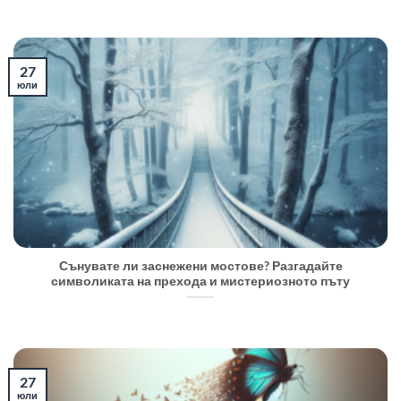
27
юли
Сънувате ли заснежени мостове? Разгадайте
символиката на прехода и мистериозното пъту
27
юли