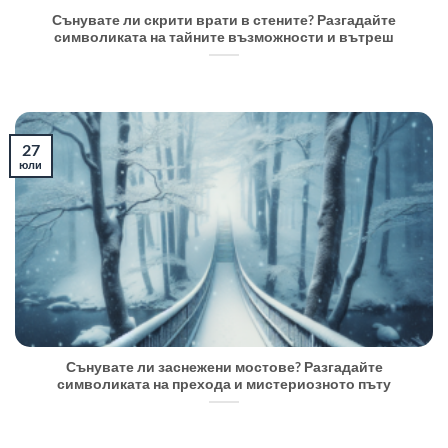
Сънувате ли скрити врати в стените? Разгадайте
символиката на тайните възможности и вътреш
27
юли
Сънувате ли заснежени мостове? Разгадайте
символиката на прехода и мистериозното пъту