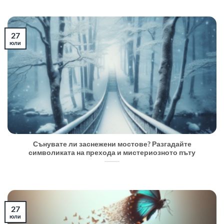
27
юли
Сънувате ли заснежени мостове? Разгадайте
символиката на прехода и мистериозното пъту
27
юли