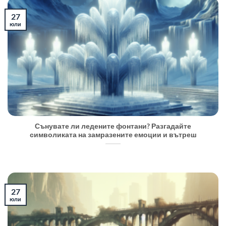
27
юли
Сънувате ли ледените фонтани? Разгадайте
символиката на замразените емоции и вътреш
27
юли