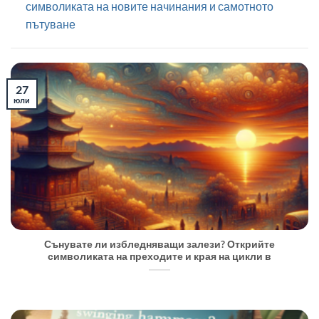
символиката на новите начинания и самотното
пътуване
27
юли
Сънувате ли избледняващи залези? Открийте
символиката на преходите и края на цикли в