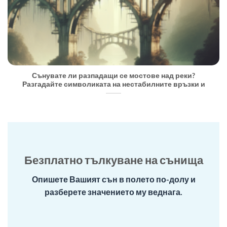
Сънувате ли разпадащи се мостове над реки?
Разгадайте символиката на нестабилните връзки и
Безплатно тълкуване на сънища
Опишете Вашият сън в полето по-долу и
разберете значението му веднага.