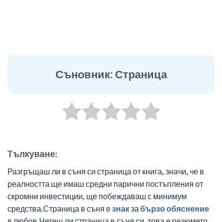
Съновник: Страница
Tълкуване:
Разгръщаш ли в съня си страница от книга, значи, че в
реалността ще имаш средни парични постъпления от
скромни инвестиции, ще побеждаваш с минимум
средства.Страница в съня е
знак
за
бързо
обяснение
в любов.Четеш ли страница в съня си, това е резюмето