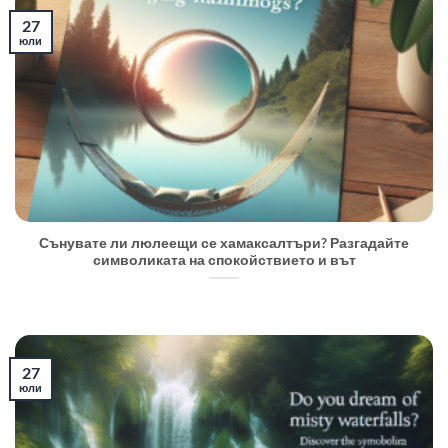
27
юли
Сънувате ли люлеещи се хамаксалтъри? Разгадайте
символиката на спокойствието и вът
27
юли