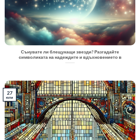
Сънувате ли блещукащи звезди? Разгадайте
символиката на надеждите и вдъхновението в
27
юли