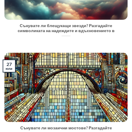
Сънувате ли блещукащи звезди? Разгадайте
символиката на надеждите и вдъхновението в
27
юли
Сънувате ли мозаични мостове? Разгадайте