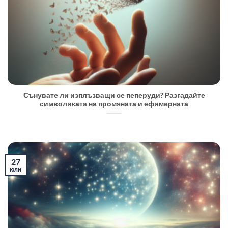
Сънувате ли изплъзващи се пеперуди? Разгадайте
символиката на промяната и ефимерната
27
юли