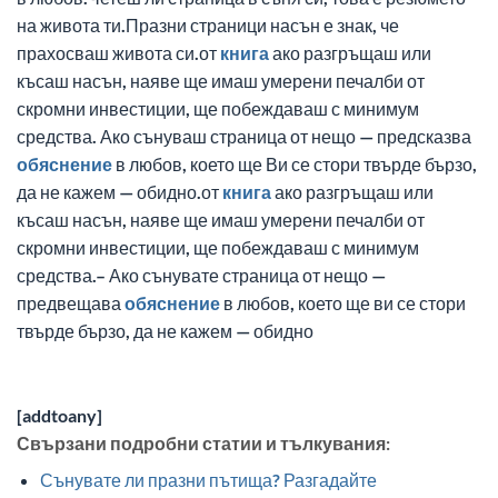
на живота ти.Празни страници насън е знак, че
прахосваш живота си.от
книга
ако разгръщаш или
късаш насън, наяве ще имаш умерени печалби от
скромни инвестиции, ще побеждаваш с минимум
средства. Ако сънуваш страница от нещо — предсказва
обяснение
в любов, което ще Ви се стори твърде бързо,
да не кажем — обидно.от
книга
ако разгръщаш или
късаш насън, наяве ще имаш умерени печалби от
скромни инвестиции, ще побеждаваш с минимум
средства.– Ако сънувате страница от нещо —
предвещава
обяснение
в любов, което ще ви се стори
твърде бързо, да не кажем — обидно
[addtoany]
Свързани подробни статии и тълкувания:
Сънувате ли празни пътища? Разгадайте