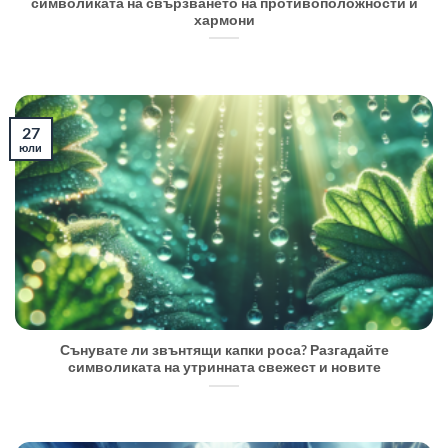
символиката на свързването на противоположности и
хармони
27
юли
Сънувате ли звънтящи капки роса? Разгадайте
символиката на утринната свежест и новите