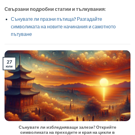
Свързани подробни статии и тълкувания:
Сънувате ли празни пътища? Разгадайте
символиката на новите начинания и самотното
пътуване
27
юли
Сънувате ли избледняващи залези? Открийте
символиката на преходите и края на цикли в