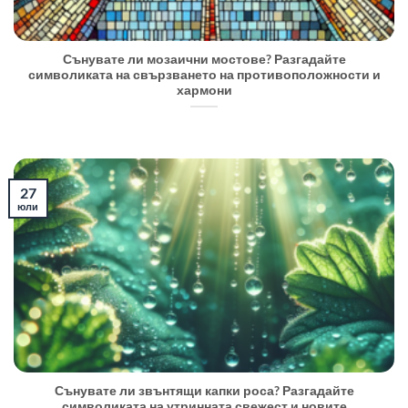
Сънувате ли мозаични мостове? Разгадайте
символиката на свързването на противоположности и
хармони
27
юли
Сънувате ли звънтящи капки роса? Разгадайте
символиката на утринната свежест и новите