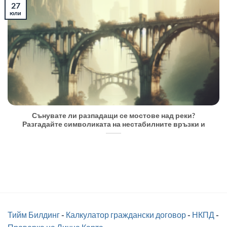
27
юли
Сънувате ли разпадащи се мостове над реки?
Разгадайте символиката на нестабилните връзки и
Тийм Билдинг
-
Калкулатор граждански договор
-
НКПД
-