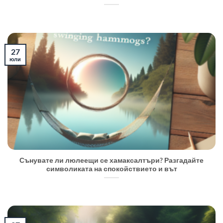
27
юли
Сънувате ли люлеещи се хамаксалтъри? Разгадайте
символиката на спокойствието и вът