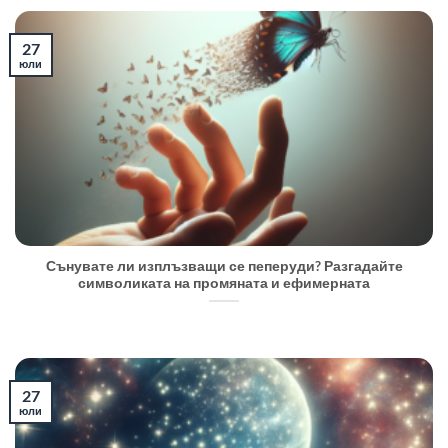
27
юли
Сънувате ли изплъзващи се пеперуди? Разгадайте
символиката на промяната и ефимерната
27
юли