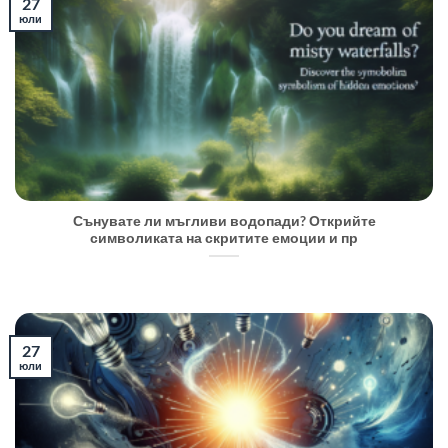
27
юли
Сънувате ли мъгливи водопади? Открийте
символиката на скритите емоции и пр
27
юли