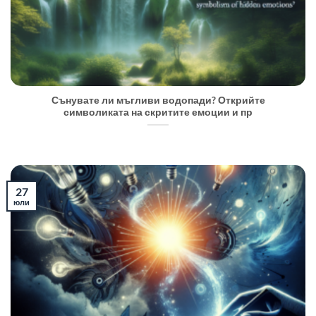
Сънувате ли мъгливи водопади? Открийте
символиката на скритите емоции и пр
27
юли