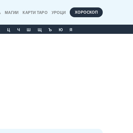
ХОРОСКОП
А
МАГИИ
КАРТИ ТАРО
УРОЦИ
Х
Ц
Ч
Ш
Щ
Ъ
Ю
Я