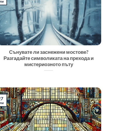
ли
Сънувате ли заснежени мостове?
Разгадайте символиката на прехода и
мистериозното пъту
27
ли