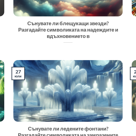
Сънувате ли блещукащи звезди?
Разгадайте символиката на надеждите и
вдъхновението в
27
юли
ю
Сънувате ли ледените фонтани?
Разгадайте символиката на замразените