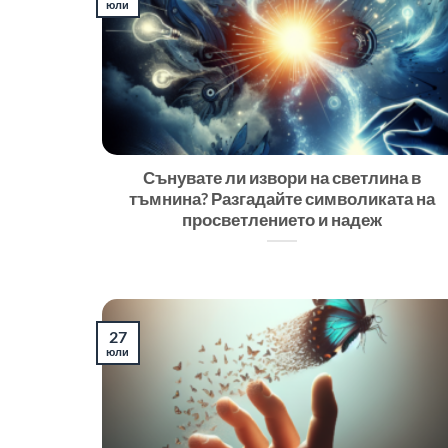
юли
Сънувате ли извори на светлина в
тъмнина? Разгадайте символиката на
просветлението и надеж
27
юли