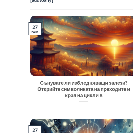
27
юли
Сънувате ли избледняващи залези?
Открийте символиката на преходите и
края на цикли в
27