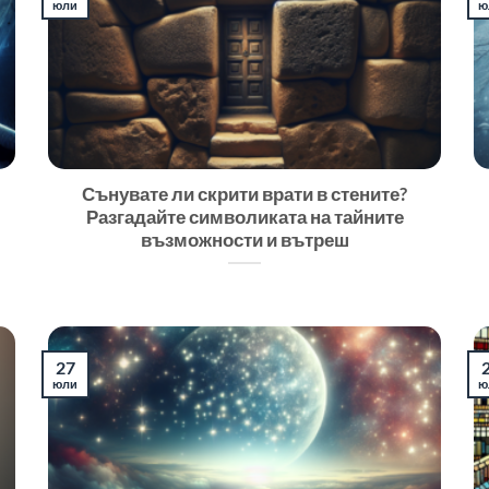
юли
ю
Сънувате ли скрити врати в стените?
Разгадайте символиката на тайните
възможности и вътреш
27
юли
ю