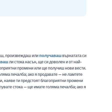
аш, произвеждаш или
получаваш
върнатата си
аваш
ли стока насън, ще си доволен и от най-
гоприятни промени или ще получиш нови вести.
оляма печалба; ако я продавате — не ламтете
си, наяве ти предстоят благоприятни промени
упувате стока — ще имате голяма печалба; ако я