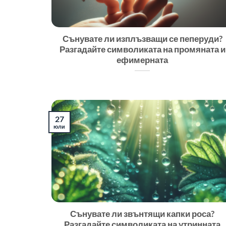
Сънувате ли изплъзващи се пеперуди?
Разгадайте символиката на промяната и
ефимерната
27
юли
Сънувате ли звънтящи капки роса?
Разгадайте символиката на утринната