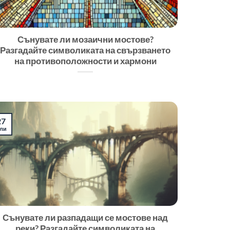
Сънувате ли мозаични мостове?
Разгадайте символиката на свързването
на противоположности и хармони
27
ли
Сънувате ли разпадащи се мостове над
реки? Разгадайте символиката на