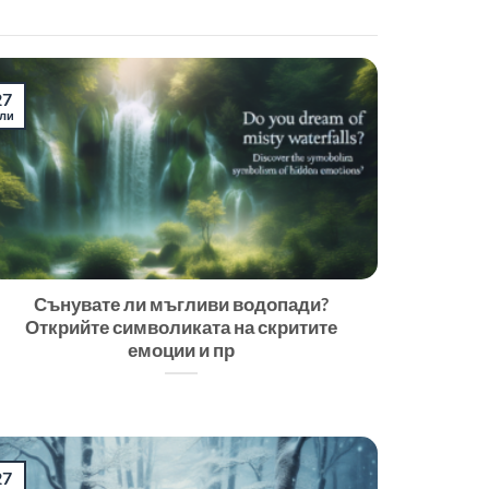
27
ли
Сънувате ли мъгливи водопади?
Открийте символиката на скритите
емоции и пр
27