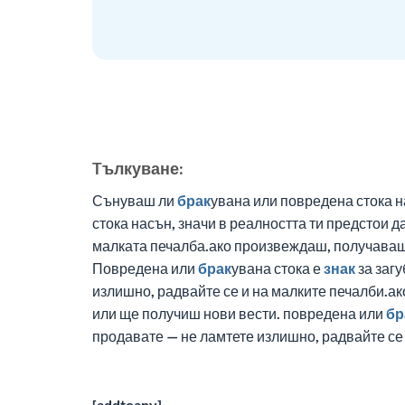
Tълкуване:
Сънуваш ли
брак
увана или повредена стока н
стока насън, значи в реалността ти предстои 
малката печалба.ако произвеждаш, получава
Повредена или
брак
увана стока е
знак
за загу
излишно, радвайте се и на малките печалби.а
или ще получиш нови вести. повредена или
бр
продавате — не ламтете излишно, радвайте се
[addtoany]