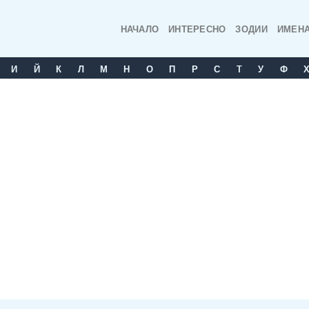
НАЧАЛО
ИНТЕРЕСНО
ЗОДИИ
ИМЕН
И
Й
К
Л
М
Н
О
П
Р
С
T
У
Ф