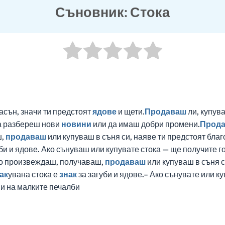
Съновник: Стока
асън, значи ти предстоят
ядове
и щети.
Продаваш
ли, купув
да разбереш нови
новини
или да имаш добри промени.
Прод
ш,
продаваш
или купуваш в съня си, наяве ти предстоят бла
би и ядове. Ако сънуваш или купувате стока — ще получите г
ко произвеждаш, получаваш,
продаваш
или купуваш в съня 
ак
увана стока е
знак
за загуби и ядове.– Ако сънувате или к
 и на малките печалби