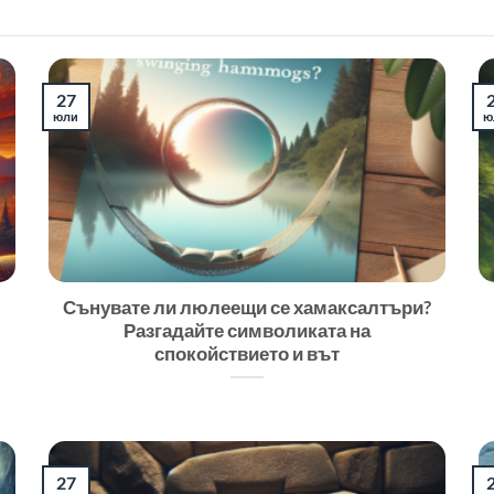
27
юли
ю
Сънувате ли люлеещи се хамаксалтъри?
Разгадайте символиката на
спокойствието и вът
27