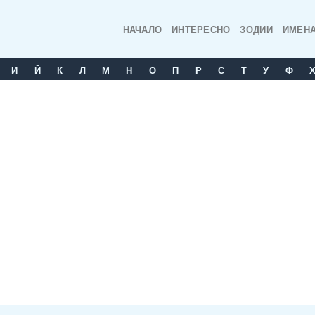
НАЧАЛО
ИНТЕРЕСНО
ЗОДИИ
ИМЕН
И
Й
К
Л
М
Н
О
П
Р
С
T
У
Ф