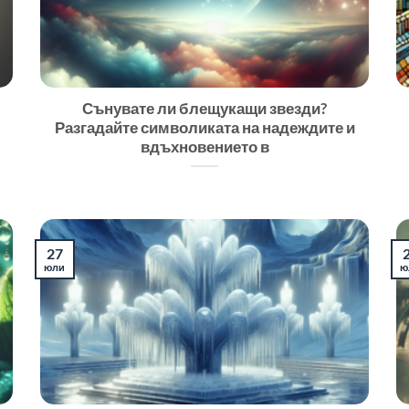
Сънувате ли блещукащи звезди?
Разгадайте символиката на надеждите и
вдъхновението в
27
юли
ю