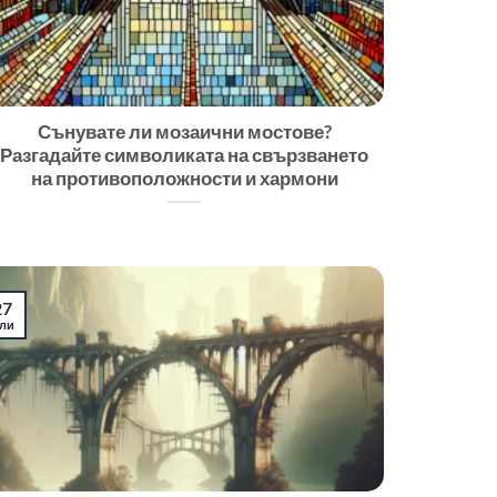
Сънувате ли мозаични мостове?
Разгадайте символиката на свързването
на противоположности и хармони
27
ли