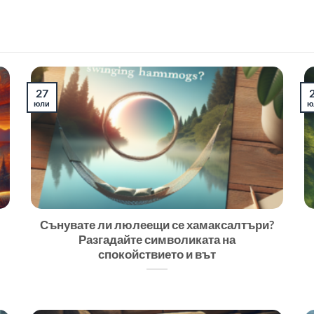
27
юли
ю
Сънувате ли люлеещи се хамаксалтъри?
Разгадайте символиката на
спокойствието и вът