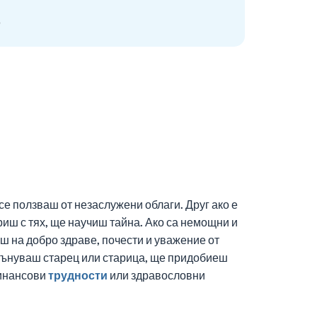
 се ползваш от незаслужени облаги. Друг ако е
иш с тях, ще научиш тайна. Ако са немощни и
ш на добро здраве, почести и уважение от
о сънуваш старец или старица, ще придобиеш
финансови
трудности
или здравословни