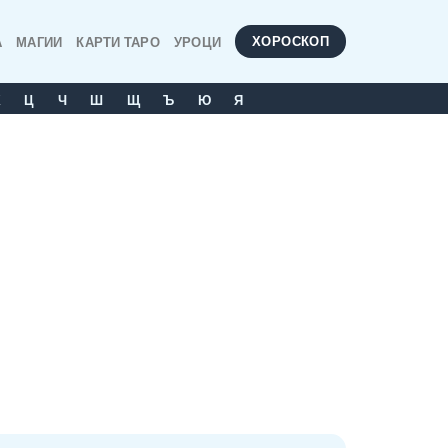
ХОРОСКОП
А
МАГИИ
КАРТИ ТАРО
УРОЦИ
Х
Ц
Ч
Ш
Щ
Ъ
Ю
Я