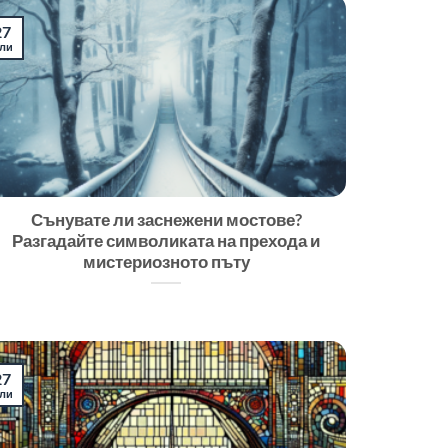
27
ли
Сънувате ли заснежени мостове?
Разгадайте символиката на прехода и
мистериозното пъту
27
ли