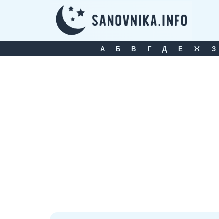
Skip
to
content
А
Б
В
Г
Д
Е
Ж
З