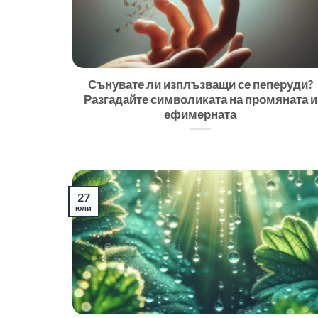
Сънувате ли изплъзващи се пеперуди?
Разгадайте символиката на промяната и
ефимерната
27
юли