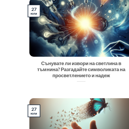
27
юли
Сънувате ли извори на светлина в
тъмнина? Разгадайте символиката на
просветлението и надеж
27
юли