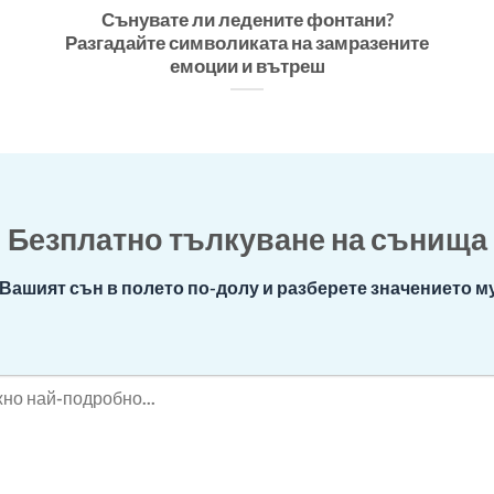
Сънувате ли ледените фонтани?
Разгадайте символиката на замразените
емоции и вътреш
Безплатно тълкуване на сънища
Вашият сън в полето по-долу и разберете значението му