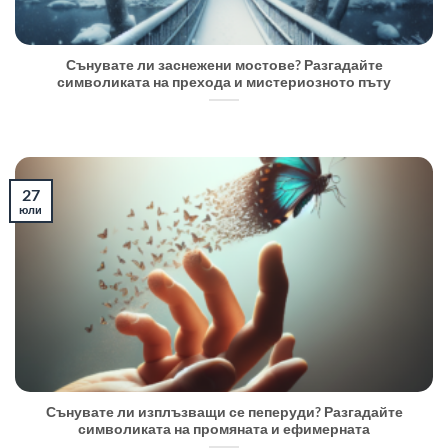
Сънувате ли заснежени мостове? Разгадайте
символиката на прехода и мистериозното пъту
27
юли
Сънувате ли изплъзващи се пеперуди? Разгадайте
символиката на промяната и ефимерната