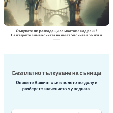
Сънувате ли разпадащи се мостове над реки?
Разгадайте символиката на нестабилните връзки и
Безплатно тълкуване на сънища
Опишете Вашият сън в полето по-долу и
разберете значението му веднага.