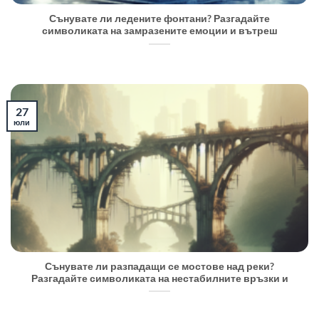
Сънувате ли ледените фонтани? Разгадайте
символиката на замразените емоции и вътреш
27
юли
Сънувате ли разпадащи се мостове над реки?
Разгадайте символиката на нестабилните връзки и