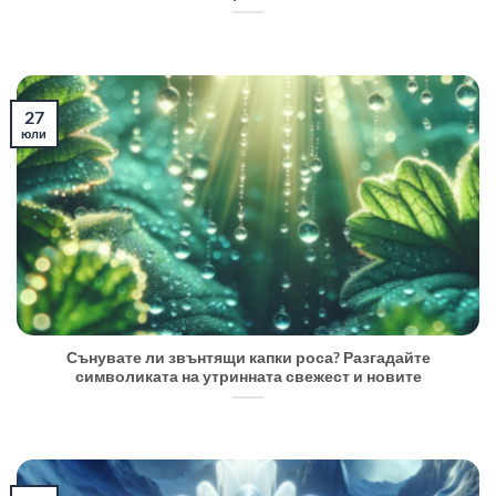
27
юли
Сънувате ли звънтящи капки роса? Разгадайте
символиката на утринната свежест и новите