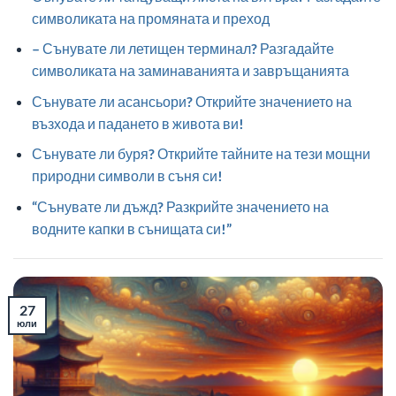
символиката на промяната и преход
– Сънувате ли летищен терминал? Разгадайте
символиката на заминаванията и завръщанията
Сънувате ли асансьори? Открийте значението на
възхода и падането в живота ви!
Сънувате ли буря? Открийте тайните на тези мощни
природни символи в съня си!
“Сънувате ли дъжд? Разкрийте значението на
водните капки в сънищата си!”
27
юли