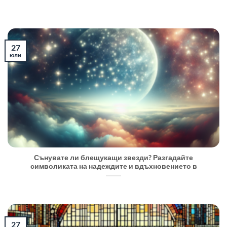
27
юли
Сънувате ли блещукащи звезди? Разгадайте
символиката на надеждите и вдъхновението в
27