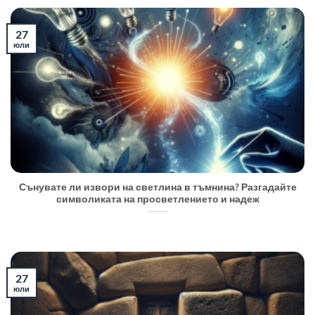
27
юли
Сънувате ли извори на светлина в тъмнина? Разгадайте
символиката на просветлението и надеж
27
юли