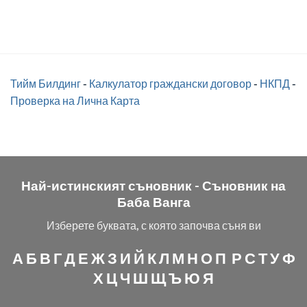
Тийм Билдинг
-
Калкулатор граждански договор
-
НКПД
-
Проверка на Лична Карта
Най-истинският съновник -
Съновник на
Баба Ванга
Изберете буквата, с която започва съня ви
А
Б
В
Г
Д
Е
Ж
З
И
Й
К
Л
М
Н
О
П
Р
С
Т
У
Ф
Х
Ц
Ч
Ш
Щ
Ъ
Ю
Я