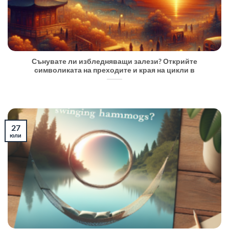
Сънувате ли избледняващи залези? Открийте
символиката на преходите и края на цикли в
27
юли