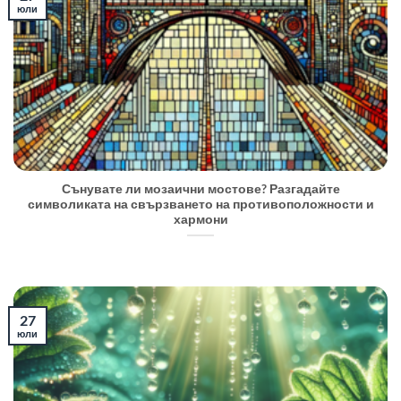
юли
Сънувате ли мозаични мостове? Разгадайте
символиката на свързването на противоположности и
хармони
27
юли