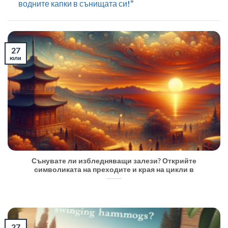
водните капки в сънищата си!”
27
юли
Сънувате ли избледняващи залези? Открийте
символиката на преходите и края на цикли в
27