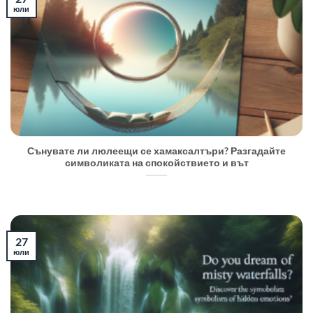
юли
Сънувате ли люлеещи се хамаксалтъри? Разгадайте
символиката на спокойствието и вът
27
юли