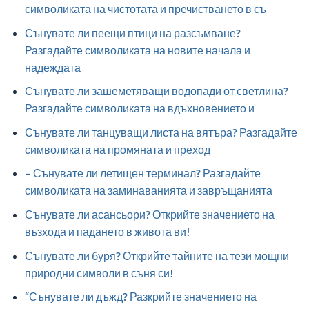
символиката на чистотата и пречистването в съ
Сънувате ли пеещи птици на разсъмване?
Разгадайте символиката на новите начала и
надеждата
Сънувате ли зашеметяващи водопади от светлина?
Разгадайте символиката на вдъхновението и
Сънувате ли танцуващи листа на вятъра? Разгадайте
символиката на промяната и преход
– Сънувате ли летищен терминал? Разгадайте
символиката на заминаванията и завръщанията
Сънувате ли асансьори? Открийте значението на
възхода и падането в живота ви!
Сънувате ли буря? Открийте тайните на тези мощни
природни символи в съня си!
“Сънувате ли дъжд? Разкрийте значението на