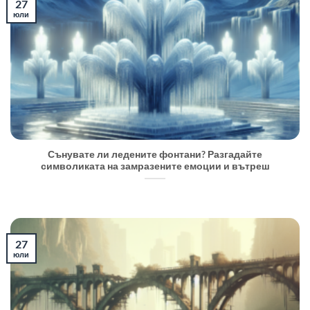
27
юли
Сънувате ли ледените фонтани? Разгадайте
символиката на замразените емоции и вътреш
27
юли