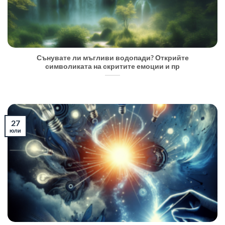
Сънувате ли мъгливи водопади? Открийте
символиката на скритите емоции и пр
27
юли