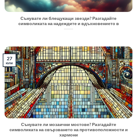
Сънувате ли блещукащи звезди? Разгадайте
символиката на надеждите и вдъхновението в
27
юли
Сънувате ли мозаични мостове? Разгадайте
символиката на свързването на противоположности и
хармони