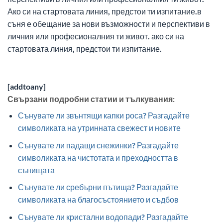
Ако си на стартовата линия, предстои ти изпитание.в
съня е обещание за нови възможности и перспективи в
личния или професионалния ти живот. ако си на
стартовата линия, предстои ти изпитание.
[addtoany]
Свързани подробни статии и тълкувания:
Сънувате ли звънтящи капки роса? Разгадайте
символиката на утринната свежест и новите
Сънувате ли падащи снежинки? Разгадайте
символиката на чистотата и преходността в
сънищата
Сънувате ли сребърни пътища? Разгадайте
символиката на благосъстоянието и съдбов
Сънувате ли кристални водопади? Разгадайте