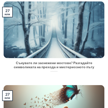
27
юли
Сънувате ли заснежени мостове? Разгадайте
символиката на прехода и мистериозното пъту
27
юли