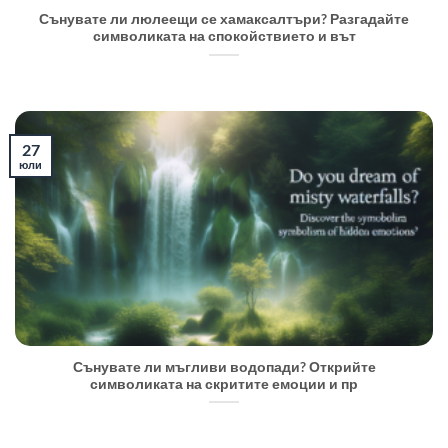
Сънувате ли люлеещи се хамаксалтъри? Разгадайте
символиката на спокойствието и вът
27
юли
Сънувате ли мъгливи водопади? Открийте
символиката на скритите емоции и пр