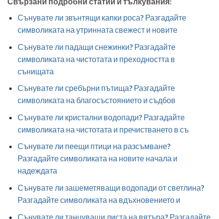
Свързани подробни статии и тълкувания:
Сънувате ли звънтящи капки роса? Разгадайте
символиката на утринната свежест и новите
Сънувате ли падащи снежинки? Разгадайте
символиката на чистотата и преходността в
сънищата
Сънувате ли сребърни пътища? Разгадайте
символиката на благосъстоянието и съдбов
Сънувате ли кристални водопади? Разгадайте
символиката на чистотата и пречистването в съ
Сънувате ли пеещи птици на разсъмване?
Разгадайте символиката на новите начала и
надеждата
Сънувате ли зашеметяващи водопади от светлина?
Разгадайте символиката на вдъхновението и
Сънувате ли танцуващи листа на вятъра? Разгадайте