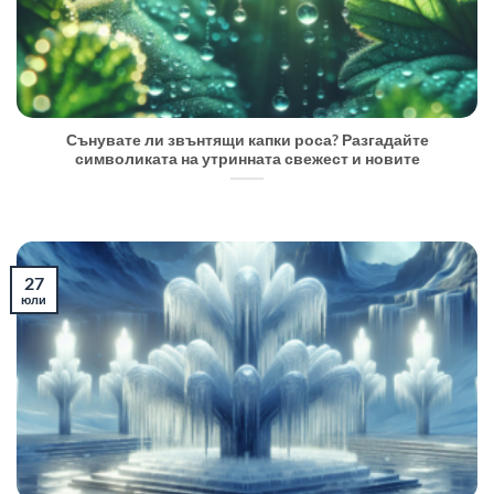
Сънувате ли звънтящи капки роса? Разгадайте
символиката на утринната свежест и новите
27
юли