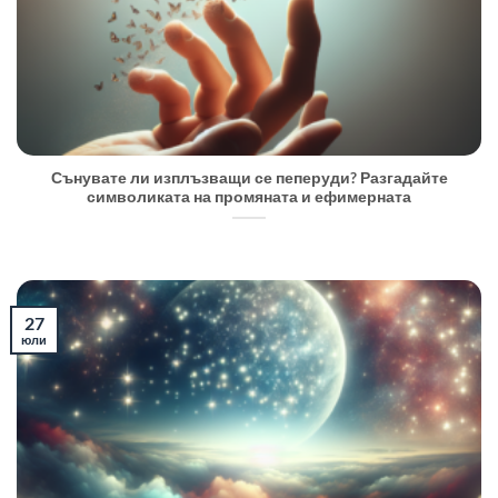
Сънувате ли изплъзващи се пеперуди? Разгадайте
символиката на промяната и ефимерната
27
юли