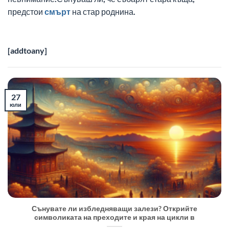
предстои
смърт
на стар роднина.
[addtoany]
27
юли
Сънувате ли избледняващи залези? Открийте
символиката на преходите и края на цикли в