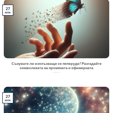
27
юли
Сънувате ли изплъзващи се пеперуди? Разгадайте
символиката на промяната и ефимерната
27
юли