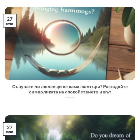
27
юли
Сънувате ли люлеещи се хамаксалтъри? Разгадайте
символиката на спокойствието и вът
27
юли