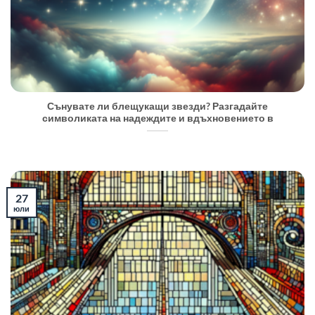
Сънувате ли блещукащи звезди? Разгадайте
символиката на надеждите и вдъхновението в
27
юли