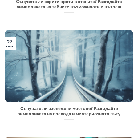
Сънувате ли скрити врати в стените? Разгадайте
символиката на тайните възможности и вътреш
27
юли
Сънувате ли заснежени мостове? Разгадайте
символиката на прехода и мистериозното пъту