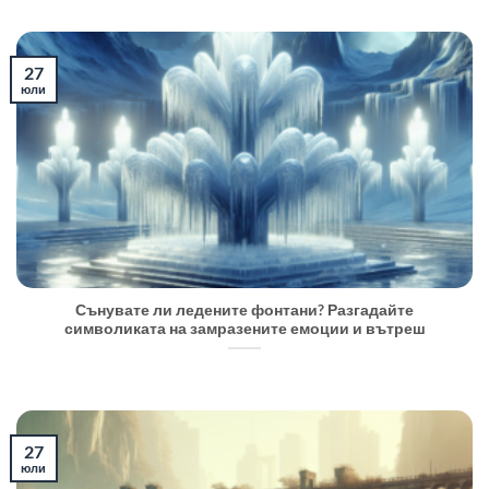
27
юли
Сънувате ли ледените фонтани? Разгадайте
символиката на замразените емоции и вътреш
27
юли