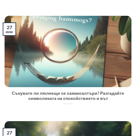
27
юли
Сънувате ли люлеещи се хамаксалтъри? Разгадайте
символиката на спокойствието и вът
27