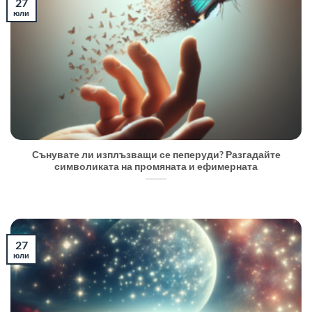
27
юли
Сънувате ли изплъзващи се пеперуди? Разгадайте
символиката на промяната и ефимерната
27
юли