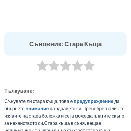
Съновник: Стара Къща
Tълкуване:
Сънувате ли стара къща, това е
предупреждение
да
обърнете
внимание
на здравето си.Пренебрегнали сте
изявите на стара болежка и сега може да платите скъпо
за нехайството си.Стара къща в съня, вещае
невнимание.Сънуваш ли, че събарят стара къща,