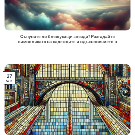
Сънувате ли блещукащи звезди? Разгадайте
символиката на надеждите и вдъхновението в
27
юли