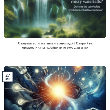
Сънувате ли мъгливи водопади? Открийте
символиката на скритите емоции и пр
27
юли