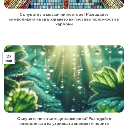
Сънувате ли мозаични мостове? Разгадайте
символиката на свързването на противоположности и
хармони
27
юли
Сънувате ли звънтящи капки роса? Разгадайте
символиката на утринната свежест и новите