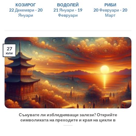
КОЗИРОГ
ВОДОЛЕЙ
РИБИ
22 Декември - 20
21 Януари - 19
20 Февруари - 20
Януари
Февруари
Март
27
юли
Сънувате ли избледняващи залези? Открийте
символиката на преходите и края на цикли в