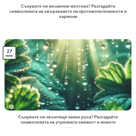
Сънувате ли мозаични мостове? Разгадайте
символиката на свързването на противоположности и
хармони
27
юли
Сънувате ли звънтящи капки роса? Разгадайте
символиката на утринната свежест и новите