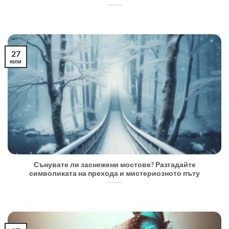
27
юли
Сънувате ли заснежени мостове? Разгадайте
символиката на прехода и мистериозното пъту