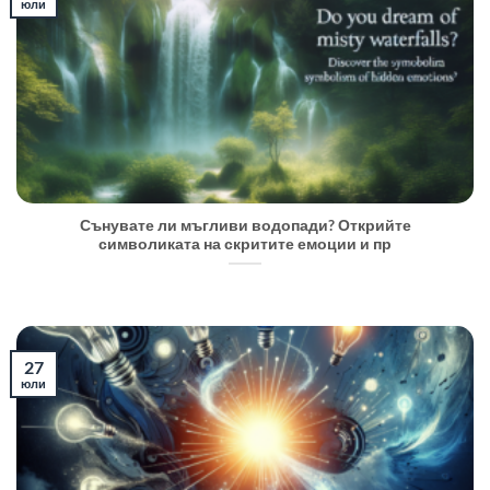
юли
Сънувате ли мъгливи водопади? Открийте
символиката на скритите емоции и пр
27
юли