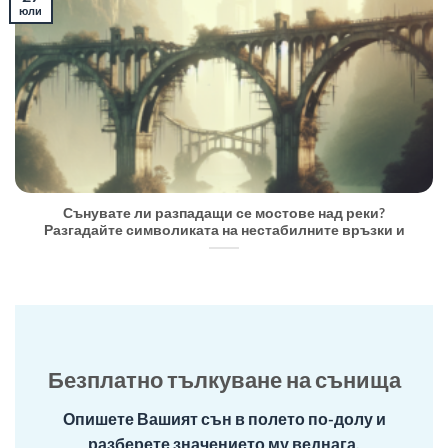
юли
Сънувате ли разпадащи се мостове над реки?
Разгадайте символиката на нестабилните връзки и
Безплатно тълкуване на сънища
Опишете Вашият сън в полето по-долу и
разберете значението му веднага.