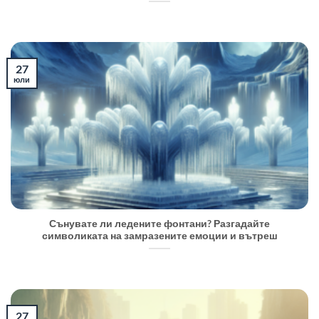
27
юли
Сънувате ли ледените фонтани? Разгадайте
символиката на замразените емоции и вътреш
27