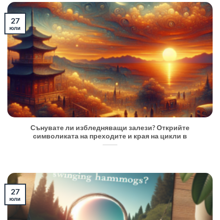
27
юли
Сънувате ли избледняващи залези? Открийте
символиката на преходите и края на цикли в
27
юли