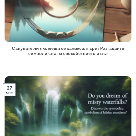
Сънувате ли люлеещи се хамаксалтъри? Разгадайте
символиката на спокойствието и вът
27
юли