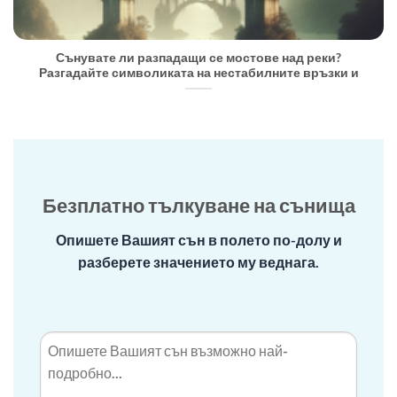
Сънувате ли разпадащи се мостове над реки?
Разгадайте символиката на нестабилните връзки и
Безплатно тълкуване на сънища
Опишете Вашият сън в полето по-долу и
разберете значението му веднага.