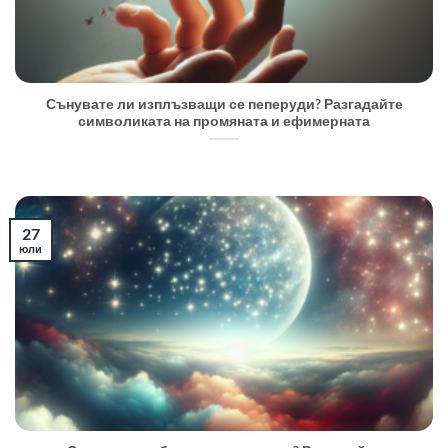
Сънувате ли изплъзващи се пеперуди? Разгадайте
символиката на промяната и ефимерната
27
юли