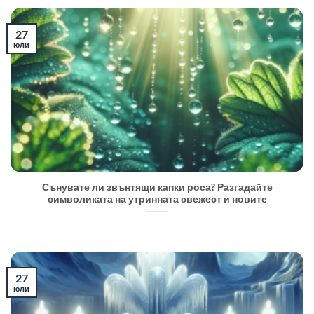
27
юли
Сънувате ли звънтящи капки роса? Разгадайте
символиката на утринната свежест и новите
27
юли