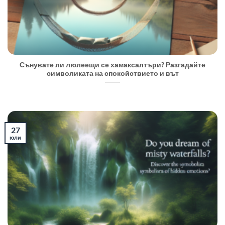
Сънувате ли люлеещи се хамаксалтъри? Разгадайте
символиката на спокойствието и вът
27
юли