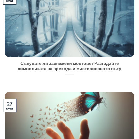
юли
Сънувате ли заснежени мостове? Разгадайте
символиката на прехода и мистериозното пъту
27
юли