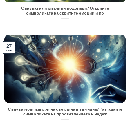
Сънувате ли мъгливи водопади? Открийте
символиката на скритите емоции и пр
27
юли
Сънувате ли извори на светлина в тъмнина? Разгадайте
символиката на просветлението и надеж