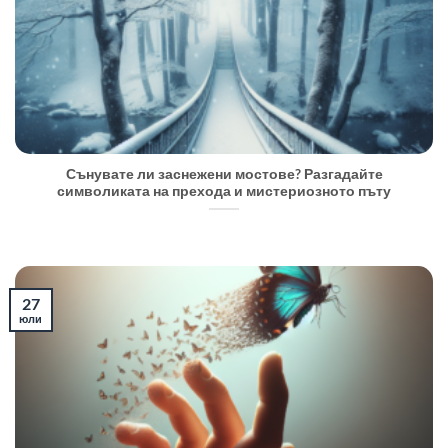
Сънувате ли заснежени мостове? Разгадайте
символиката на прехода и мистериозното пъту
27
юли