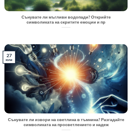
Сънувате ли мъгливи водопади? Открийте
символиката на скритите емоции и пр
27
юли
Сънувате ли извори на светлина в тъмнина? Разгадайте
символиката на просветлението и надеж