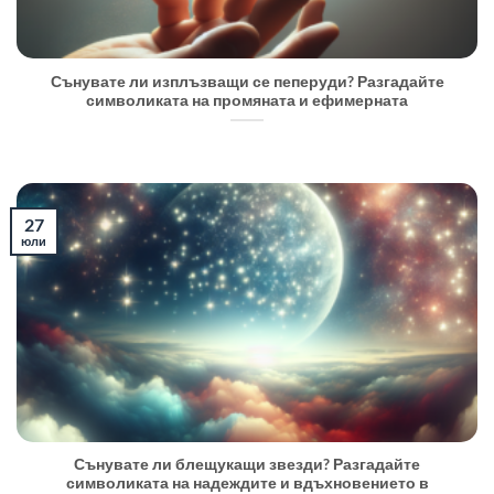
Сънувате ли изплъзващи се пеперуди? Разгадайте
символиката на промяната и ефимерната
27
юли
Сънувате ли блещукащи звезди? Разгадайте
символиката на надеждите и вдъхновението в