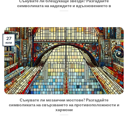
Сънувате ли блещукащи звезди? Разгадайте
символиката на надеждите и вдъхновението в
27
юли
Сънувате ли мозаични мостове? Разгадайте
символиката на свързването на противоположности и
хармони