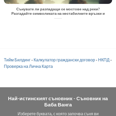
Сънувате ли разпадащи се мостове над реки?
Разгадайте символиката на нестабилните връзки и
Тийм Билдинг
-
Калкулатор граждански договор
-
НКПД
-
Проверка на Лична Карта
Най-истинският съновник -
Съновник на
Баба Ванга
Изберете буквата, с която започва съня ви