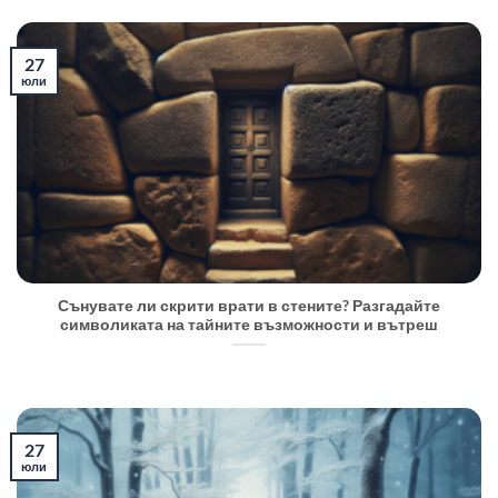
27
юли
Сънувате ли скрити врати в стените? Разгадайте
символиката на тайните възможности и вътреш
27
юли