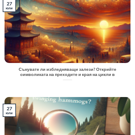
27
юли
Сънувате ли избледняващи залези? Открийте
символиката на преходите и края на цикли в
27
юли