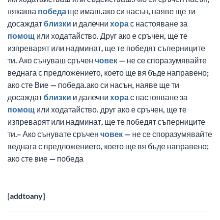
някаква
победа
ще имаш.ако си насън, наяве ще ти
досаждат
близки
и далечни
хора
с настояване за
помощ
или ходатайство. Друг ако е сръчен, ще те
изпреварят или надминат, ще те победят съперниците
ти. Ако сънуваш сръчен
човек
— не се споразумявайте
веднага с предложението, което ще вя бъде направено;
ако сте Вие — победа.ако си насън, наяве ще ти
досаждат
близки
и далечни
хора
с настояване за
помощ
или ходатайство. друг ако е сръчен, ще те
изпреварят или надминат, ще те победят съперниците
ти.– Ако сънувате сръчен
човек
— не се споразумявайте
веднага с предложението, което ще вя бъде направено;
ако сте вие — победа
[addtoany]