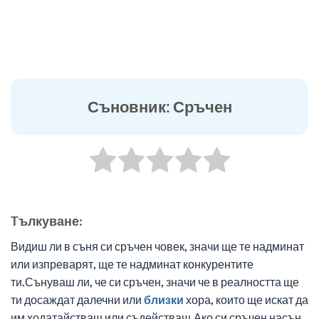
Съновник: Сръчен
Tълкуване:
Видиш ли в съня си сръчен човек, значи ще те надминат
или изпреварят, ще те надминат конкурентите
ти.Сънуваш ли, че си сръчен, значи че в реалността ще
ти досаждат далечни или
близки
хора, които ще искат да
им ходатайстваш или съдействаш.Ако си сръчен насън,