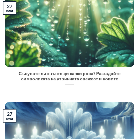
27
юли
Сънувате ли звънтящи капки роса? Разгадайте
символиката на утринната свежест и новите
27
юли