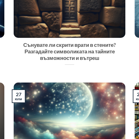
Сънувате ли скрити врати в стените?
Разгадайте символиката на тайните
възможности и вътреш
27
юли
ю