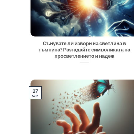
Сънувате ли извори на светлина в
тъмнина? Разгадайте символиката на
просветлението и надеж
27
юли