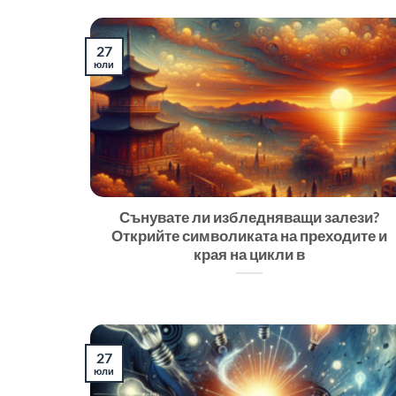
27
юли
Сънувате ли избледняващи залези?
Открийте символиката на преходите и
края на цикли в
27
юли