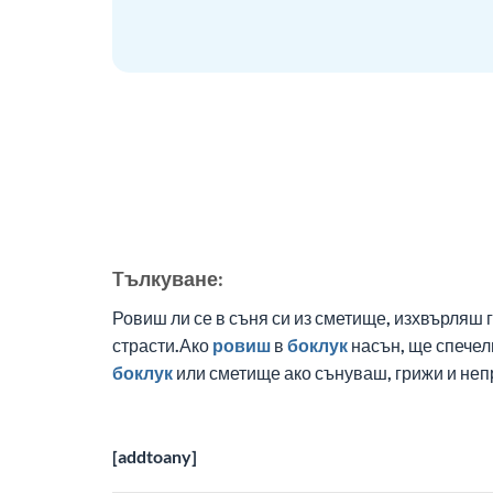
Tълкуване:
Ровиш ли се в съня си из сметище, изхвърляш
страсти.Ако
ровиш
в
боклук
насън, ще спече
боклук
или сметище ако сънуваш, грижи и не
[addtoany]