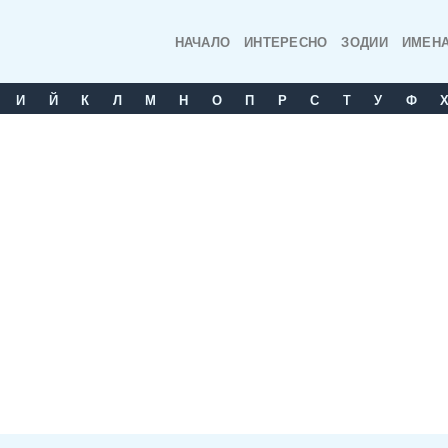
НАЧАЛО
ИНТЕРЕСНО
ЗОДИИ
ИМЕН
И
Й
К
Л
М
Н
О
П
Р
С
T
У
Ф