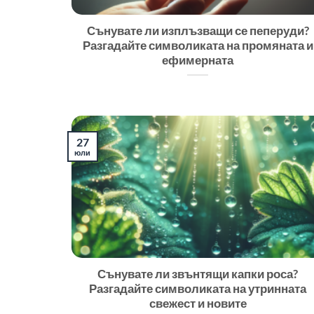
Сънувате ли изплъзващи се пеперуди?
Разгадайте символиката на промяната и
ефимерната
27
юли
Сънувате ли звънтящи капки роса?
Разгадайте символиката на утринната
свежест и новите