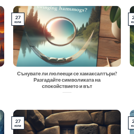
27
юли
ю
Сънувате ли люлеещи се хамаксалтъри?
Разгадайте символиката на
спокойствието и вът
27
юли
ю