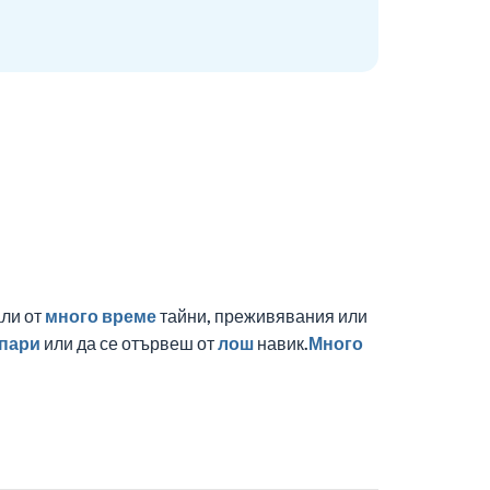
али от
много
време
тайни, преживявания или
пари
или да се отървеш от
лош
навик.
Много