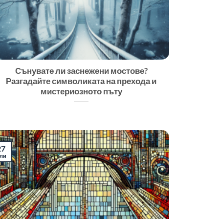
Сънувате ли заснежени мостове?
Разгадайте символиката на прехода и
мистериозното пъту
27
ли