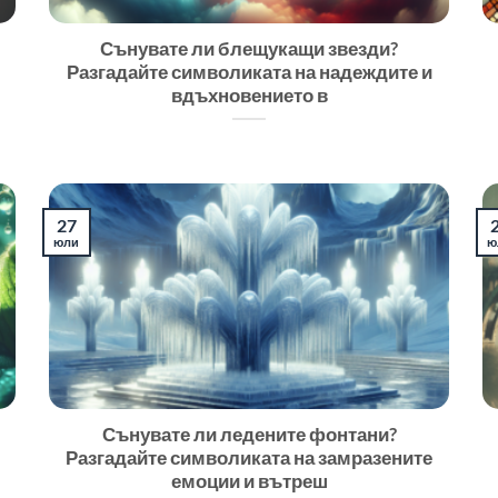
Сънувате ли блещукащи звезди?
Разгадайте символиката на надеждите и
вдъхновението в
27
юли
ю
Сънувате ли ледените фонтани?
Разгадайте символиката на замразените
емоции и вътреш