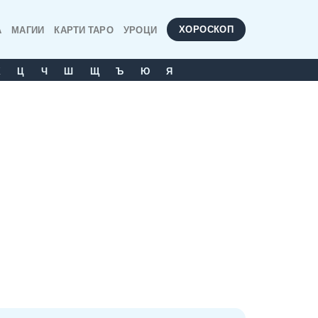
ХОРОСКОП
А
МАГИИ
КАРТИ ТАРО
УРОЦИ
Х
Ц
Ч
Ш
Щ
Ъ
Ю
Я