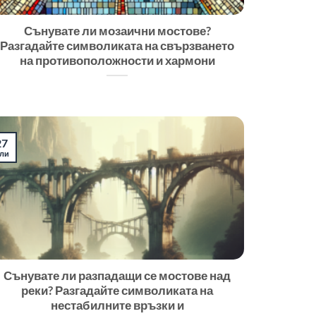
Сънувате ли мозаични мостове?
Разгадайте символиката на свързването
на противоположности и хармони
27
ли
Сънувате ли разпадащи се мостове над
реки? Разгадайте символиката на
нестабилните връзки и