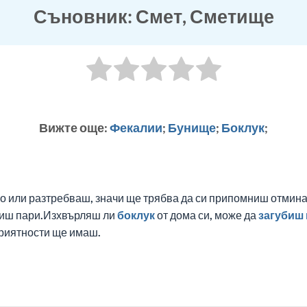
Съновник: Смет, Сметище
Вижте още:
Фекалии
;
Бунище
;
Боклук
;
 го или разтребваш, значи ще трябва да си припомниш отмин
лиш пари.Изхвърляш ли
боклук
от дома си, може да
загубиш
приятности ще имаш.