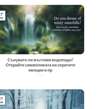
27
ли
Сънувате ли мъгливи водопади?
Открийте символиката на скритите
емоции и пр
27
ли