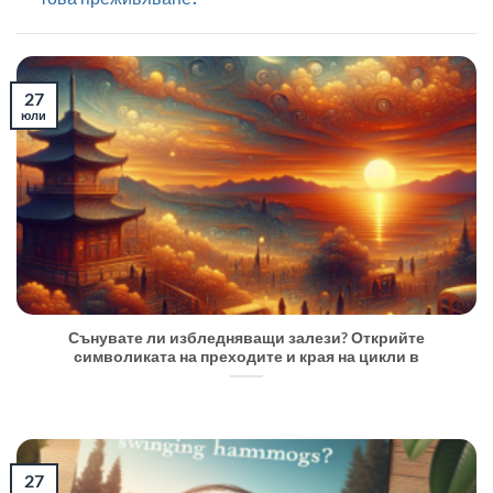
27
юли
Сънувате ли избледняващи залези? Открийте
символиката на преходите и края на цикли в
27