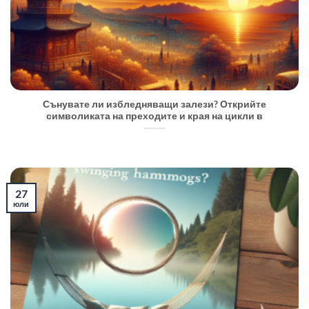
Сънувате ли избледняващи залези? Открийте
символиката на преходите и края на цикли в
27
юли