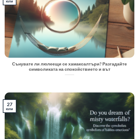
юли
Сънувате ли люлеещи се хамаксалтъри? Разгадайте
символиката на спокойствието и вът
27
юли