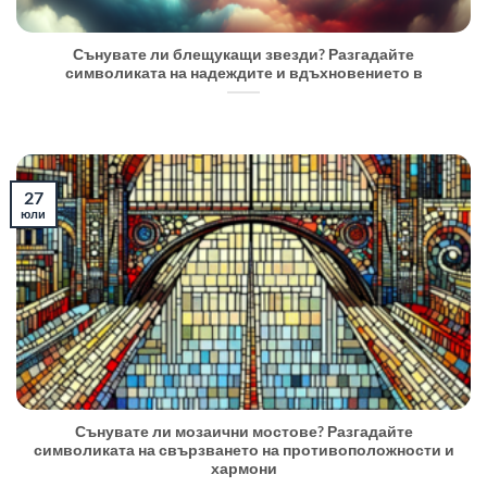
Сънувате ли блещукащи звезди? Разгадайте
символиката на надеждите и вдъхновението в
27
юли
Сънувате ли мозаични мостове? Разгадайте
символиката на свързването на противоположности и
хармони