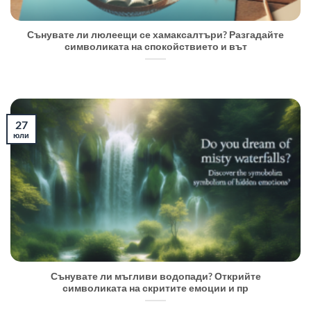
Сънувате ли люлеещи се хамаксалтъри? Разгадайте
символиката на спокойствието и вът
27
юли
Сънувате ли мъгливи водопади? Открийте
символиката на скритите емоции и пр