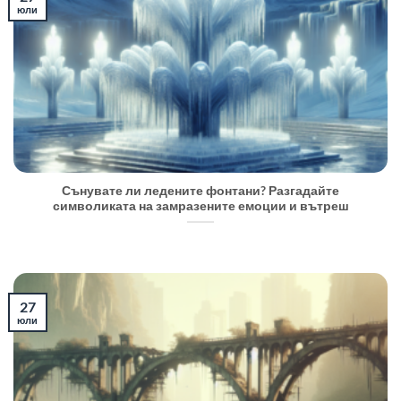
юли
Сънувате ли ледените фонтани? Разгадайте
символиката на замразените емоции и вътреш
27
юли