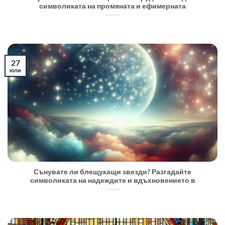
символиката на промяната и ефимерната
27
юли
Сънувате ли блещукащи звезди? Разгадайте
символиката на надеждите и вдъхновението в