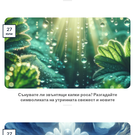
27
юли
Сънувате ли звънтящи капки роса? Разгадайте
символиката на утринната свежест и новите
27