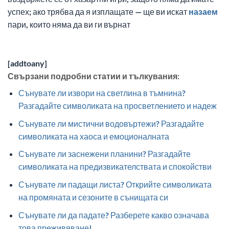
успех; ако трябва да я изплащате — ще ви искат
назаем
пари, които няма да ви ги върнат
[addtoany]
Свързани подробни статии и тълкувания:
Сънувате ли извори на светлина в тъмнина?
Разгадайте символиката на просветлението и надеж
Сънувате ли мистични водовъртежи? Разгадайте
символиката на хаоса и емоционалната
Сънувате ли заснежени планини? Разгадайте
символиката на предизвикателствата и спокойстви
Сънувате ли падащи листа? Открийте символиката
на промяната и сезоните в сънищата си
Сънувате ли да падате? Разберете какво означава
това преживяване!