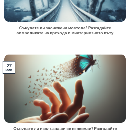
Сънувате ли заснежени мостове? Разгадайте
символиката на прехода и мистериозното пъту
27
юли
Сънувате ли изплъзващи се пеперуди? Разгадайте