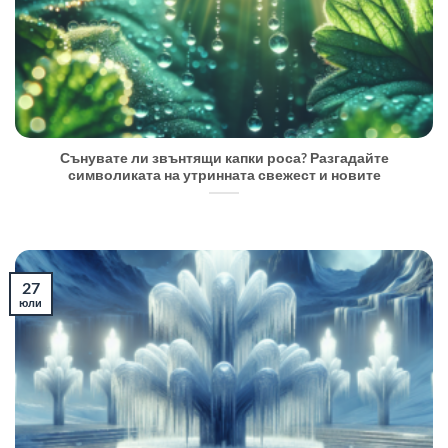
Сънувате ли звънтящи капки роса? Разгадайте
символиката на утринната свежест и новите
27
юли