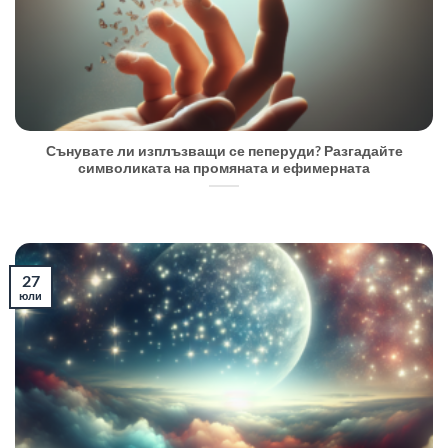
Сънувате ли изплъзващи се пеперуди? Разгадайте
символиката на промяната и ефимерната
27
юли