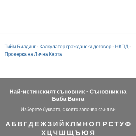
Тийм Билдинг
-
Калкулатор граждански договор
-
НКПД
-
Проверка на Лична Карта
Най-истинският съновник -
Съновник на
Баба Ванга
Изберете буквата, с която започва съня ви
А
Б
В
Г
Д
Е
Ж
З
И
Й
К
Л
М
Н
О
П
Р
С
Т
У
Ф
Х
Ц
Ч
Ш
Щ
Ъ
Ю
Я