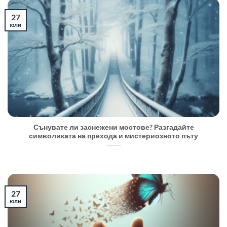
27
юли
Сънувате ли заснежени мостове? Разгадайте
символиката на прехода и мистериозното пъту
27
юли