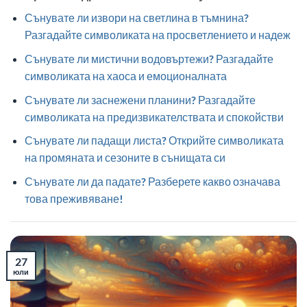
Сънувате ли извори на светлина в тъмнина?
Разгадайте символиката на просветлението и надеж
Сънувате ли мистични водовъртежи? Разгадайте
символиката на хаоса и емоционалната
Сънувате ли заснежени планини? Разгадайте
символиката на предизвикателствата и спокойстви
Сънувате ли падащи листа? Открийте символиката
на промяната и сезоните в сънищата си
Сънувате ли да падате? Разберете какво означава
това преживяване!
27
юли