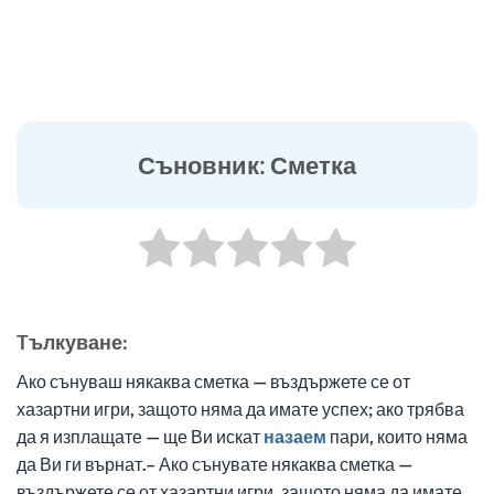
Съновник: Сметка
Tълкуване:
Ако сънуваш някаква сметка — въздържете се от
хазартни игри, защото няма да имате успех; ако трябва
да я изплащате — ще Ви искат
назаем
пари, които няма
да Ви ги върнат.– Ако сънувате някаква сметка —
въздържете се от хазартни игри, защото няма да имате