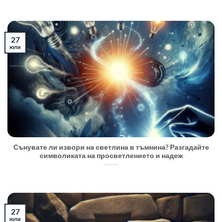
27
юли
Сънувате ли извори на светлина в тъмнина? Разгадайте
символиката на просветлението и надеж
27
юли