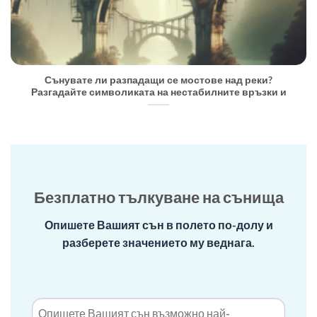
Сънувате ли разпадащи се мостове над реки?
Разгадайте символиката на нестабилните връзки и
Безплатно тълкуване на сънища
Опишете Вашият сън в полето по-долу и
разберете значението му веднага.