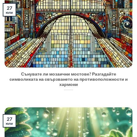
27
юли
Сънувате ли мозаични мостове? Разгадайте
символиката на свързването на противоположности и
хармони
27
юли