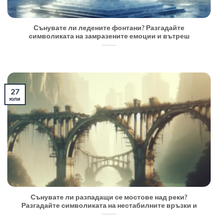
Сънувате ли ледените фонтани? Разгадайте
символиката на замразените емоции и вътреш
27
юли
Сънувате ли разпадащи се мостове над реки?
Разгадайте символиката на нестабилните връзки и