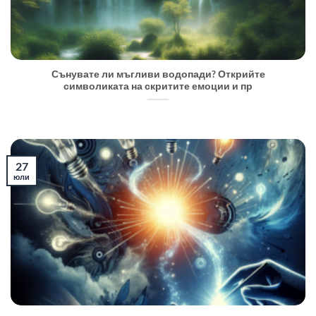
Сънувате ли мъгливи водопади? Открийте
символиката на скритите емоции и пр
27
юли