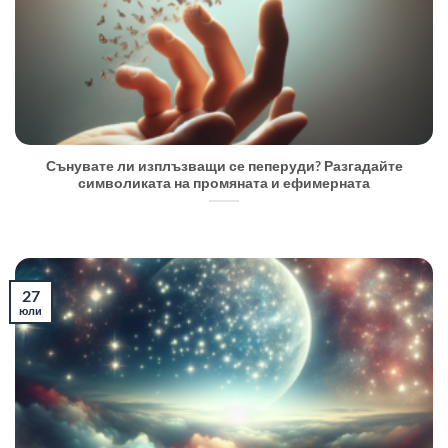
Сънувате ли изплъзващи се пеперуди? Разгадайте
символиката на промяната и ефимерната
27
юли