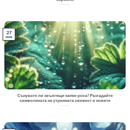
27
юли
Сънувате ли звънтящи капки роса? Разгадайте
символиката на утринната свежест и новите