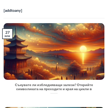
[addtoany]
27
юли
Сънувате ли избледняващи залези? Открийте
символиката на преходите и края на цикли в