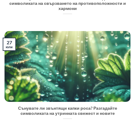
символиката на свързването на противоположности и
хармони
27
юли
Сънувате ли звънтящи капки роса? Разгадайте
символиката на утринната свежест и новите