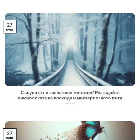
27
юли
Сънувате ли заснежени мостове? Разгадайте
символиката на прехода и мистериозното пъту
27
юли