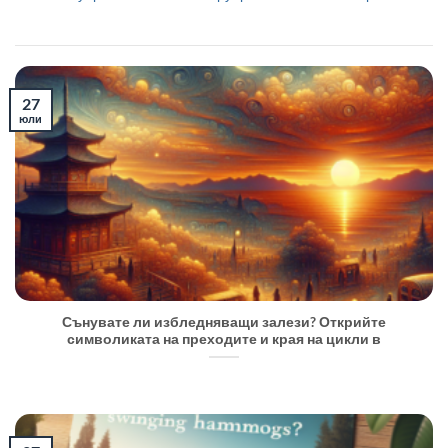
27
юли
Сънувате ли избледняващи залези? Открийте
символиката на преходите и края на цикли в