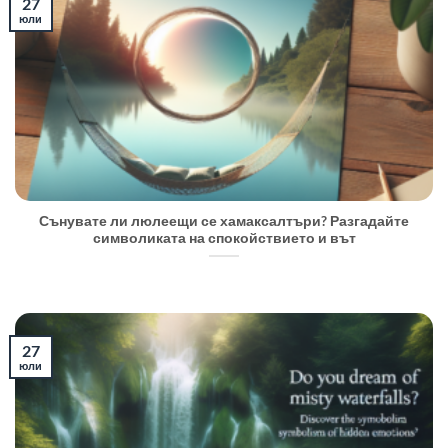
27
юли
Сънувате ли люлеещи се хамаксалтъри? Разгадайте
символиката на спокойствието и вът
27
юли