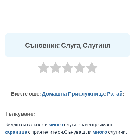
Съновник: Слуга, Слугиня
Вижте още:
Домашна Прислужница
;
Ратай
;
Tълкуване:
Видиш ли в съня си
много
слуги, значи ще имаш
караница
с приятелите си.Сънуваш ли
много
слугини,