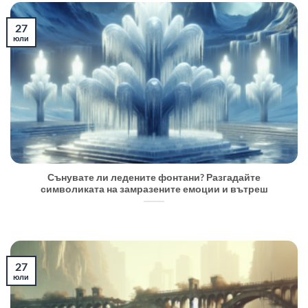
27
юли
Сънувате ли ледените фонтани? Разгадайте
символиката на замразените емоции и вътреш
27
юли