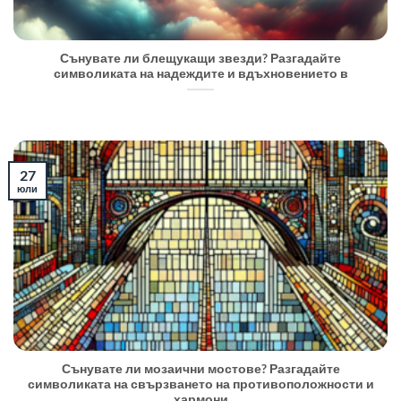
Сънувате ли блещукащи звезди? Разгадайте
символиката на надеждите и вдъхновението в
27
юли
Сънувате ли мозаични мостове? Разгадайте
символиката на свързването на противоположности и
хармони