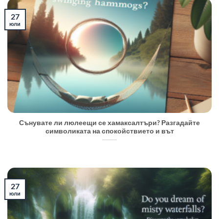
27
юли
Сънувате ли люлеещи се хамаксалтъри? Разгадайте
символиката на спокойствието и вът
27
юли