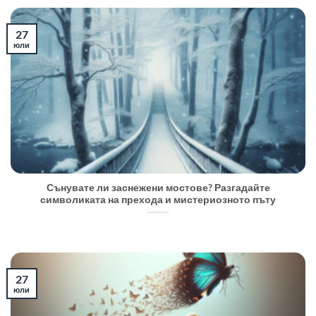
27
юли
Сънувате ли заснежени мостове? Разгадайте
символиката на прехода и мистериозното пъту
27
юли