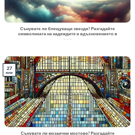
Сънувате ли блещукащи звезди? Разгадайте
символиката на надеждите и вдъхновението в
27
юли
Сънувате ли мозаични мостове? Разгадайте