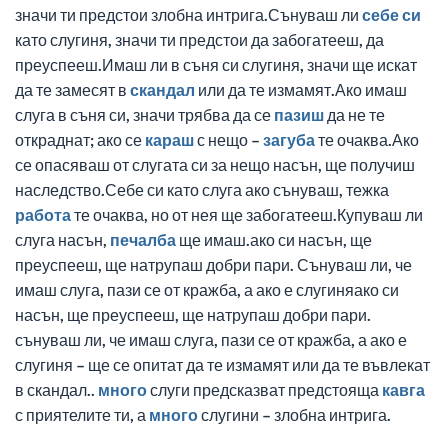
значи ти предстои злобна интрига.Сънуваш ли
себе си
като слугиня, значи ти предстои да забогатееш, да
преуспееш.Имаш ли в съня си слугиня, значи ще искат
да те замесят в
скандал
или да те измамят.Ако имаш
слуга в съня си, значи трябва да се
пазиш
да не те
откраднат; ако се
караш
с нещо –
загуба
те очаква.Ако
се опасяваш от слугата си за нещо насън, ще получиш
наследство.Себе си като слуга ако сънуваш, тежка
работа
те очаква, но от нея ще забогатееш.Купуваш ли
слуга насън,
печалба
ще имаш.ако си насън, ще
преуспееш, ще натрупаш добри пари. Сънуваш ли, че
имаш слуга, пази се от кражба, а ако е слугиняако си
насън, ще преуспееш, ще натрупаш добри пари.
сънуваш ли, че имаш слуга, пази се от кражба, а ако е
слугиня – ще се опитат да те измамят или да те въвлекат
в скандал..
много
слуги предсказват предстояща
кавга
с приятелите ти, а
много
слугини – злобна интрига.