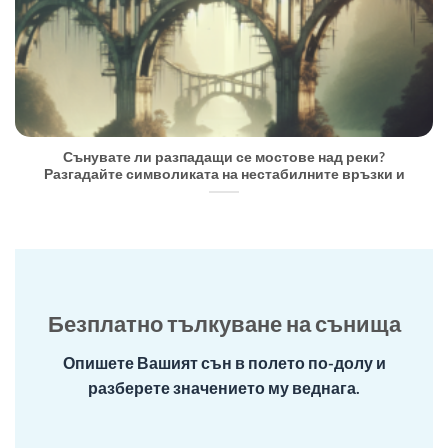
Сънувате ли разпадащи се мостове над реки?
Разгадайте символиката на нестабилните връзки и
Безплатно тълкуване на сънища
Опишете Вашият сън в полето по-долу и
разберете значението му веднага.