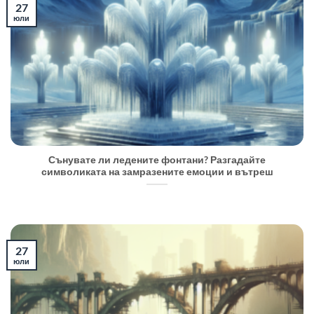
27
юли
Сънувате ли ледените фонтани? Разгадайте
символиката на замразените емоции и вътреш
27
юли