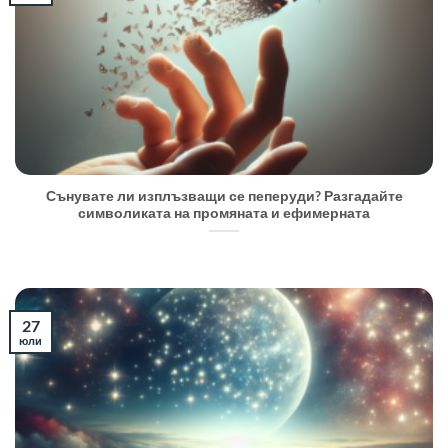
Сънувате ли изплъзващи се пеперуди? Разгадайте
символиката на промяната и ефимерната
27
юли