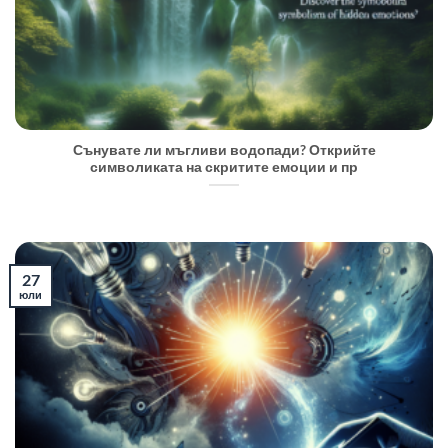
Сънувате ли мъгливи водопади? Открийте
символиката на скритите емоции и пр
27
юли