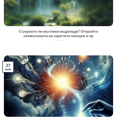
Сънувате ли мъгливи водопади? Открийте
символиката на скритите емоции и пр
27
юли