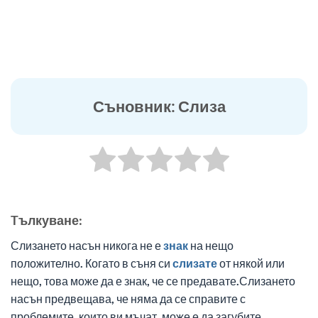
Съновник: Слиза
Tълкуване:
Слизането насън никога не е
знак
на нещо
положително. Когато в съня си
слизате
от някой или
нещо, това може да е знак, че се предавате.Слизането
насън предвещава, че няма да се справите с
проблемите, които ви мъчат, може е да загубите