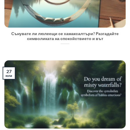
Сънувате ли люлеещи се хамаксалтъри? Разгадайте
символиката на спокойствието и вът
27
юли