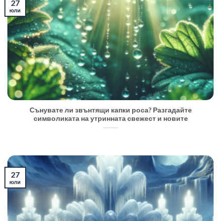
27
юли
Сънувате ли звънтящи капки роса? Разгадайте
символиката на утринната свежест и новите
27
юли