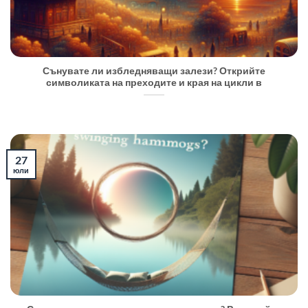
Сънувате ли избледняващи залези? Открийте
символиката на преходите и края на цикли в
27
юли