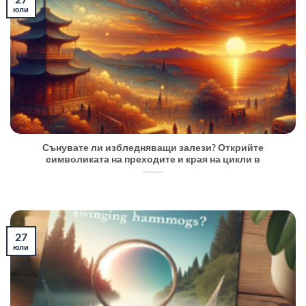
юли
Сънувате ли избледняващи залези? Открийте
символиката на преходите и края на цикли в
27
юли