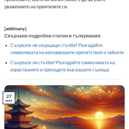
уважението на приятелите си.
[addtoany]
Свързани подробни статии и тълкувания:
Сънувате ли скърцащи стълби? Разгадайте
символиката на неочакваните препятствия и тайните
Сънувате ли стълби? Разгадайте символиката на
израстването и преходите във вашите сънища
27
юли