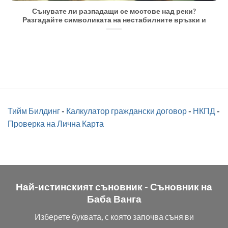
Сънувате ли разпадащи се мостове над реки?
Разгадайте символиката на нестабилните връзки и
Тийм Билдинг
-
Калкулатор граждански договор
-
НКПД
-
Проверка на Лична Карта
Най-истинският съновник -
Съновник на
Баба Ванга
Изберете буквата, с която започва съня ви