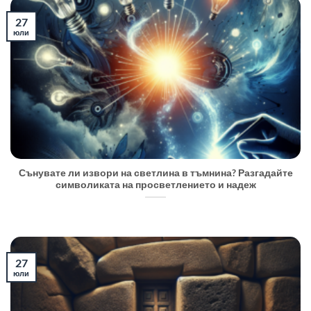
27
юли
Сънувате ли извори на светлина в тъмнина? Разгадайте
символиката на просветлението и надеж
27
юли