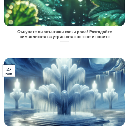
Сънувате ли звънтящи капки роса? Разгадайте
символиката на утринната свежест и новите
27
юли