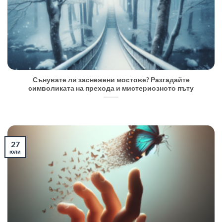
Сънувате ли заснежени мостове? Разгадайте
символиката на прехода и мистериозното пъту
27
юли