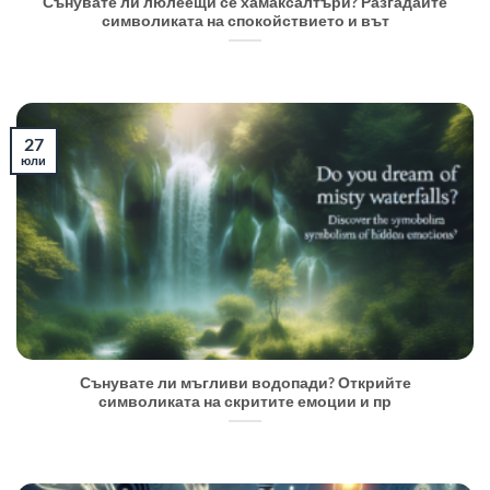
Сънувате ли люлеещи се хамаксалтъри? Разгадайте
символиката на спокойствието и вът
27
юли
Сънувате ли мъгливи водопади? Открийте
символиката на скритите емоции и пр