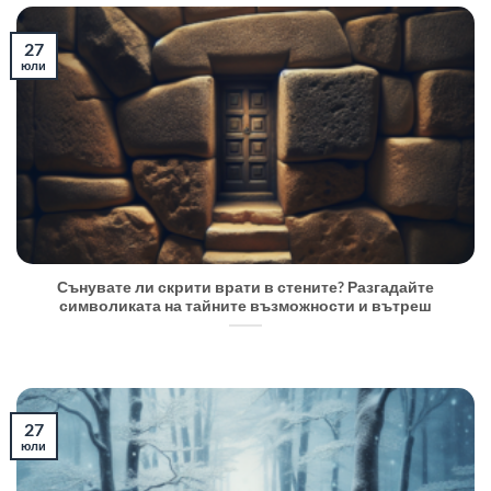
27
юли
Сънувате ли скрити врати в стените? Разгадайте
символиката на тайните възможности и вътреш
27
юли