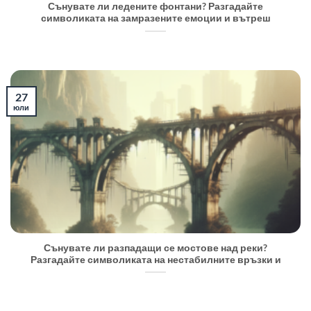
Сънувате ли ледените фонтани? Разгадайте
символиката на замразените емоции и вътреш
27
юли
Сънувате ли разпадащи се мостове над реки?
Разгадайте символиката на нестабилните връзки и