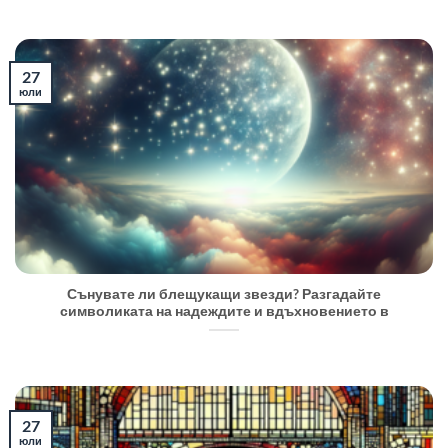
27
юли
Сънувате ли блещукащи звезди? Разгадайте
символиката на надеждите и вдъхновението в
27
юли