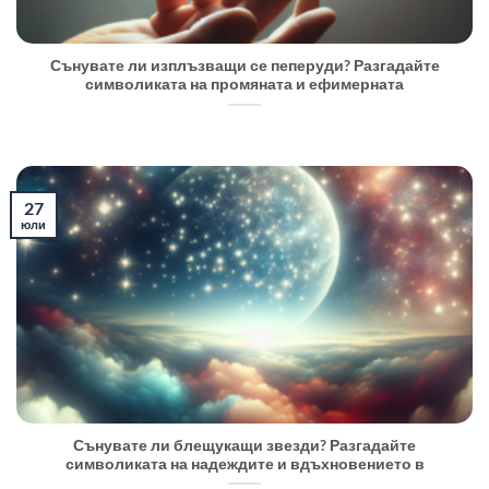
Сънувате ли изплъзващи се пеперуди? Разгадайте
символиката на промяната и ефимерната
27
юли
Сънувате ли блещукащи звезди? Разгадайте
символиката на надеждите и вдъхновението в