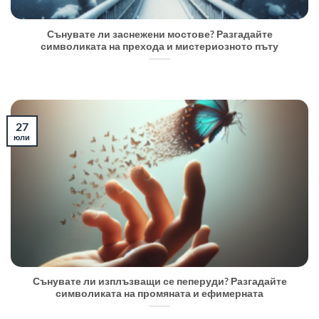
Сънувате ли заснежени мостове? Разгадайте
символиката на прехода и мистериозното пъту
27
юли
Сънувате ли изплъзващи се пеперуди? Разгадайте
символиката на промяната и ефимерната