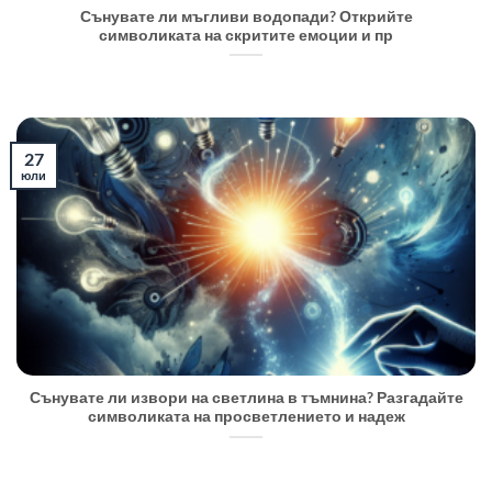
Сънувате ли мъгливи водопади? Открийте
символиката на скритите емоции и пр
27
юли
Сънувате ли извори на светлина в тъмнина? Разгадайте
символиката на просветлението и надеж