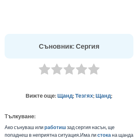
Съновник: Сергия
Вижте още:
Щанд
;
Тезгях
;
Щанд
;
Tълкуване:
Ако сънуваш или
работиш
зад сергия насън, ще
попаднеш в неприятна ситуация.Има ли
стока
на щанда