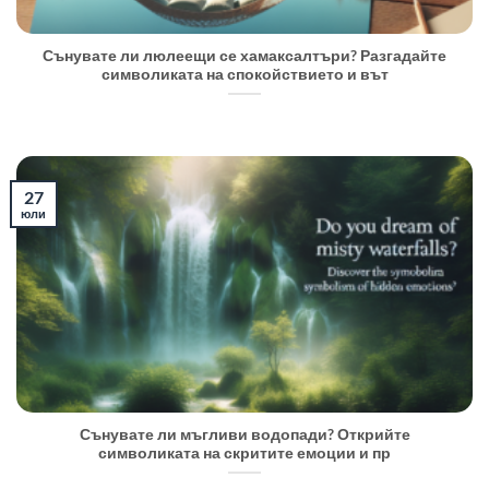
Сънувате ли люлеещи се хамаксалтъри? Разгадайте
символиката на спокойствието и вът
27
юли
Сънувате ли мъгливи водопади? Открийте
символиката на скритите емоции и пр