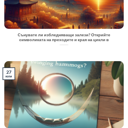
Сънувате ли избледняващи залези? Открийте
символиката на преходите и края на цикли в
27
юли