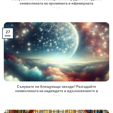
символиката на промяната и ефимерната
27
юли
Сънувате ли блещукащи звезди? Разгадайте
символиката на надеждите и вдъхновението в