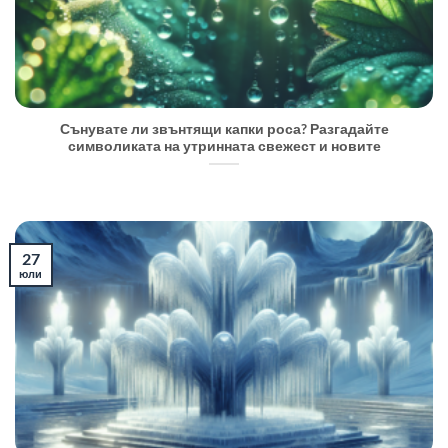
Сънувате ли звънтящи капки роса? Разгадайте
символиката на утринната свежест и новите
27
юли