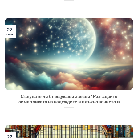
27
юли
Сънувате ли блещукащи звезди? Разгадайте
символиката на надеждите и вдъхновението в
27