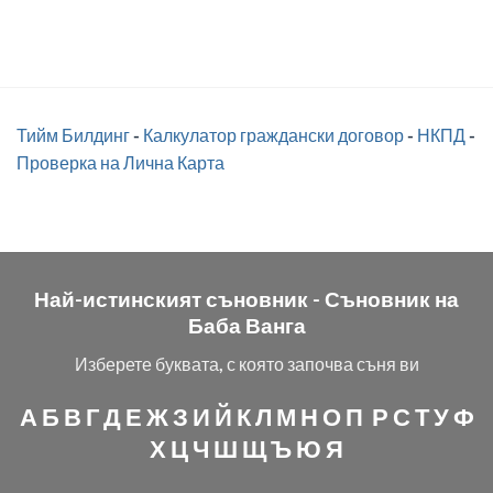
Тийм Билдинг
-
Калкулатор граждански договор
-
НКПД
-
Проверка на Лична Карта
Най-истинският съновник -
Съновник на
Баба Ванга
Изберете буквата, с която започва съня ви
А
Б
В
Г
Д
Е
Ж
З
И
Й
К
Л
М
Н
О
П
Р
С
Т
У
Ф
Х
Ц
Ч
Ш
Щ
Ъ
Ю
Я