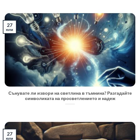
27
юли
Сънувате ли извори на светлина в тъмнина? Разгадайте
символиката на просветлението и надеж
27
юли