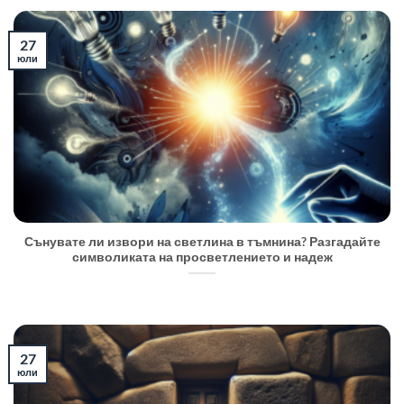
27
юли
Сънувате ли извори на светлина в тъмнина? Разгадайте
символиката на просветлението и надеж
27
юли