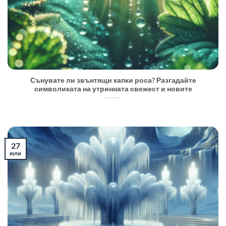
Сънувате ли звънтящи капки роса? Разгадайте
символиката на утринната свежест и новите
27
юли