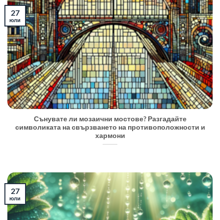
27
юли
Сънувате ли мозаични мостове? Разгадайте
символиката на свързването на противоположности и
хармони
27
юли