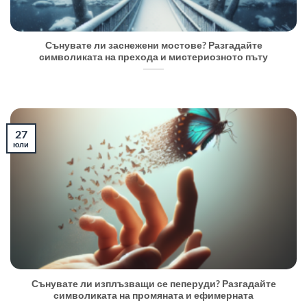
Сънувате ли заснежени мостове? Разгадайте
символиката на прехода и мистериозното пъту
27
юли
Сънувате ли изплъзващи се пеперуди? Разгадайте
символиката на промяната и ефимерната