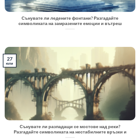
Сънувате ли ледените фонтани? Разгадайте
символиката на замразените емоции и вътреш
27
юли
Сънувате ли разпадащи се мостове над реки?
Разгадайте символиката на нестабилните връзки и