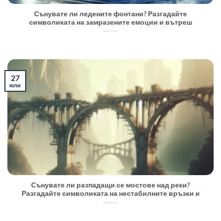
Сънувате ли ледените фонтани? Разгадайте
символиката на замразените емоции и вътреш
27
юли
Сънувате ли разпадащи се мостове над реки?
Разгадайте символиката на нестабилните връзки и