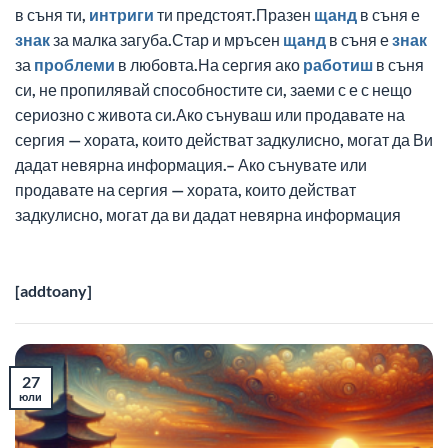
в съня ти,
интриги
ти предстоят.Празен
щанд
в съня е
знак
за малка загуба.Стар и мръсен
щанд
в съня е
знак
за
проблеми
в любовта.На сергия ако
работиш
в съня
си, не пропилявай способностите си, заеми с е с нещо
сериозно с живота си.Ако сънуваш или продавате на
сергия — хората, които действат задкулисно, могат да Ви
дадат невярна информация.– Ако сънувате или
продавате на сергия — хората, които действат
задкулисно, могат да ви дадат невярна информация
[addtoany]
27
юли