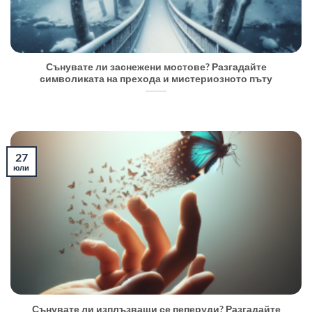
Сънувате ли заснежени мостове? Разгадайте
символиката на прехода и мистериозното пъту
27
юли
Сънувате ли изплъзващи се пеперуди? Разгадайте