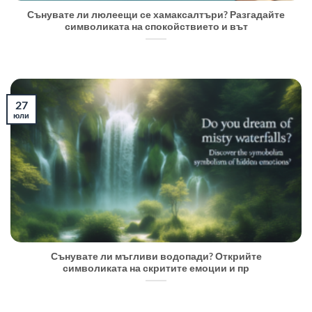
Сънувате ли люлеещи се хамаксалтъри? Разгадайте
символиката на спокойствието и вът
27
юли
Сънувате ли мъгливи водопади? Открийте
символиката на скритите емоции и пр