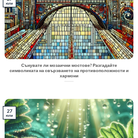
юли
Сънувате ли мозаични мостове? Разгадайте
символиката на свързването на противоположности и
хармони
27
юли