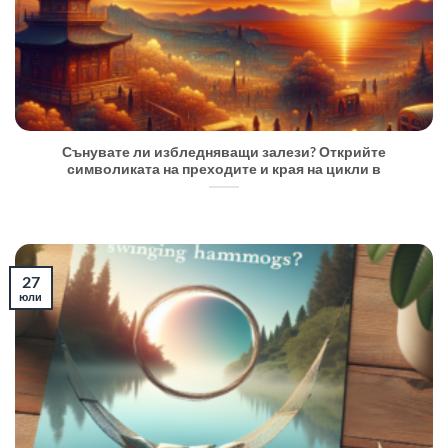
Сънувате ли избледняващи залези? Открийте
символиката на преходите и края на цикли в
27
юли