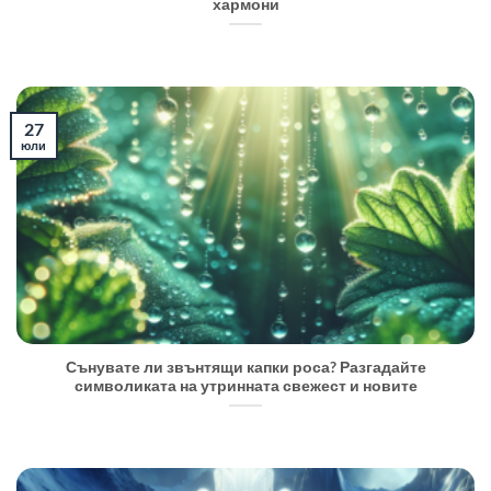
хармони
27
юли
Сънувате ли звънтящи капки роса? Разгадайте
символиката на утринната свежест и новите