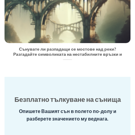
Сънувате ли разпадащи се мостове над реки?
Разгадайте символиката на нестабилните връзки и
Безплатно тълкуване на сънища
Опишете Вашият сън в полето по-долу и
разберете значението му веднага.