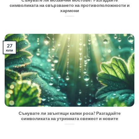
Сънувате ли мозаични мостове? Разгадайте
символиката на свързването на противоположности и
хармони
27
юли
Сънувате ли звънтящи капки роса? Разгадайте
символиката на утринната свежест и новите