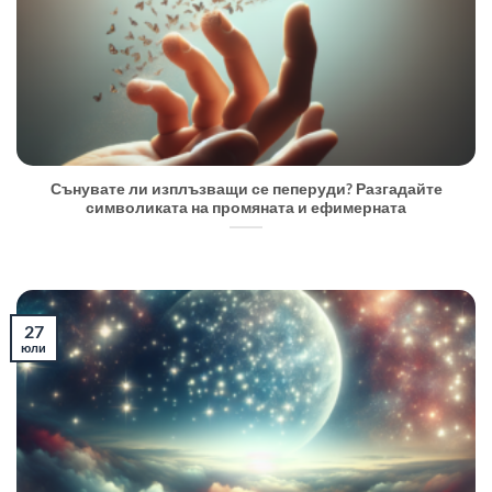
Сънувате ли изплъзващи се пеперуди? Разгадайте
символиката на промяната и ефимерната
27
юли