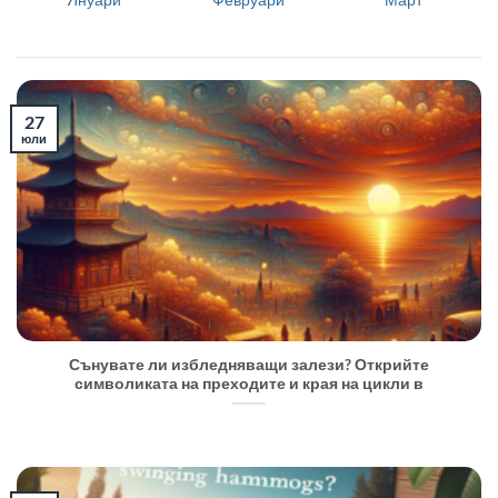
27
юли
Сънувате ли избледняващи залези? Открийте
символиката на преходите и края на цикли в