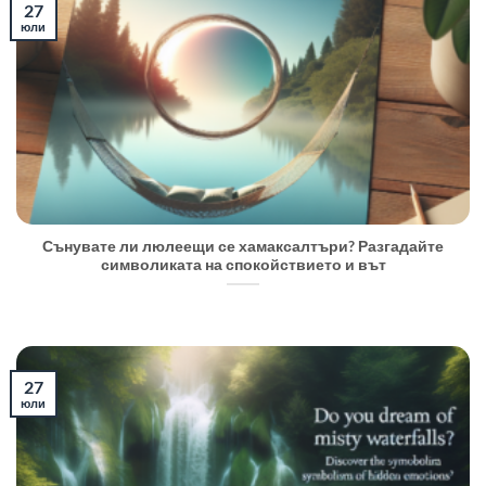
27
юли
Сънувате ли люлеещи се хамаксалтъри? Разгадайте
символиката на спокойствието и вът
27
юли