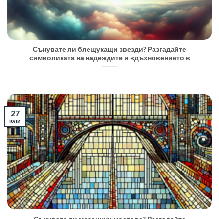
Сънувате ли блещукащи звезди? Разгадайте
символиката на надеждите и вдъхновението в
27
юли