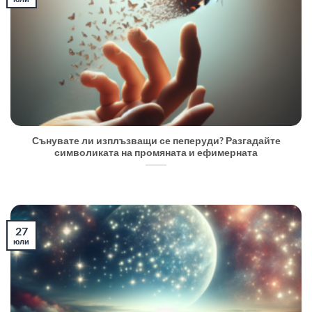
Сънувате ли изплъзващи се пеперуди? Разгадайте
символиката на промяната и ефимерната
27
юли