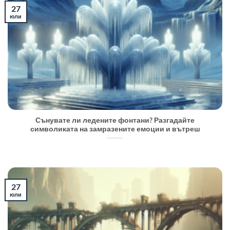
27
юли
Сънувате ли ледените фонтани? Разгадайте
символиката на замразените емоции и вътреш
27
юли