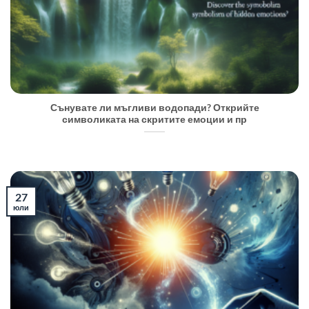
Сънувате ли мъгливи водопади? Открийте
символиката на скритите емоции и пр
27
юли