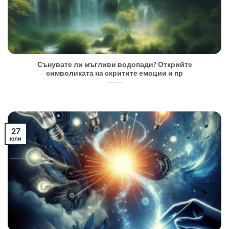
Сънувате ли мъгливи водопади? Открийте
символиката на скритите емоции и пр
27
юли