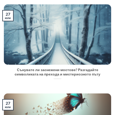
27
юли
Сънувате ли заснежени мостове? Разгадайте
символиката на прехода и мистериозното пъту
27
юли