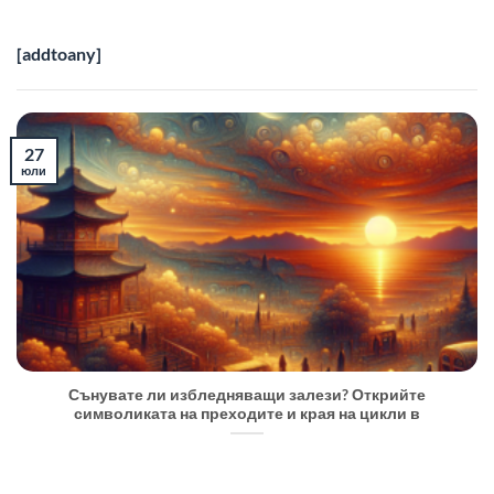
[addtoany]
27
юли
Сънувате ли избледняващи залези? Открийте
символиката на преходите и края на цикли в