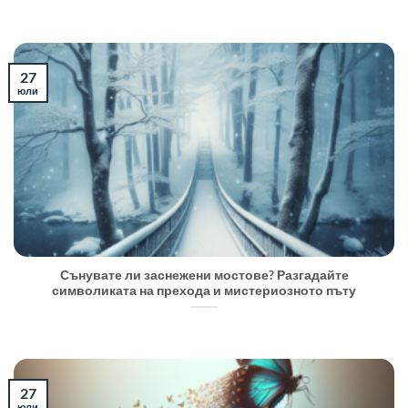
27
юли
Сънувате ли заснежени мостове? Разгадайте
символиката на прехода и мистериозното пъту
27
юли