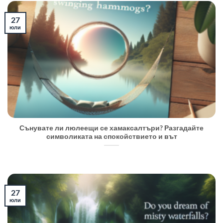
27
юли
Сънувате ли люлеещи се хамаксалтъри? Разгадайте
символиката на спокойствието и вът
27
юли