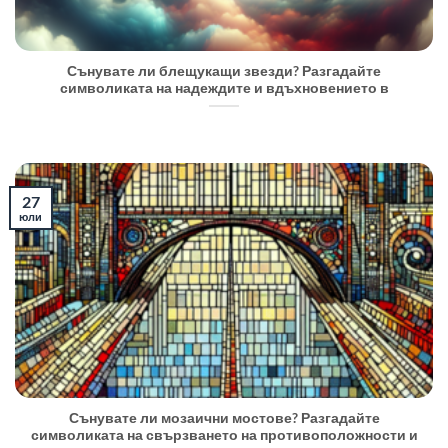
Сънувате ли блещукащи звезди? Разгадайте
символиката на надеждите и вдъхновението в
27
юли
Сънувате ли мозаични мостове? Разгадайте
символиката на свързването на противоположности и