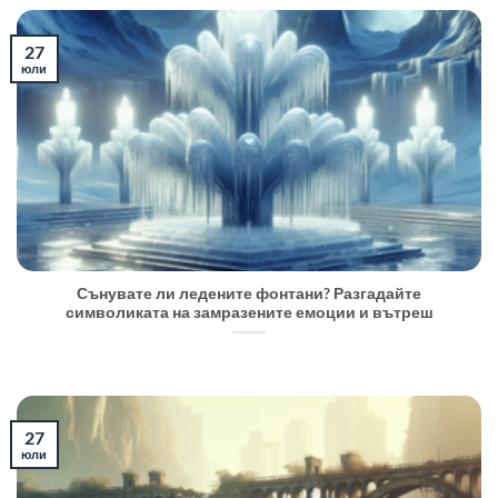
27
юли
Сънувате ли ледените фонтани? Разгадайте
символиката на замразените емоции и вътреш
27
юли