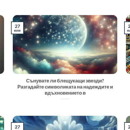
27
юли
ю
Сънувате ли блещукащи звезди?
Разгадайте символиката на надеждите и
вдъхновението в
27