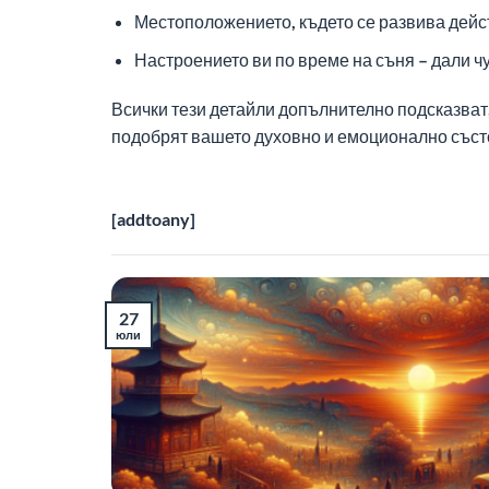
Местоположението, където се развива действ
Настроението ви по време на съня – дали ч
Всички тези детайли допълнително подсказват,
подобрят вашето духовно и емоционално съст
[addtoany]
27
юли