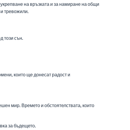
за укрепване на връзката и за намиране на общи
ви тревожили.
д този сън.
мени, които ще донесат радост и
ешен мир. Времето и обстоятелствата, които
овка за бъдещето.