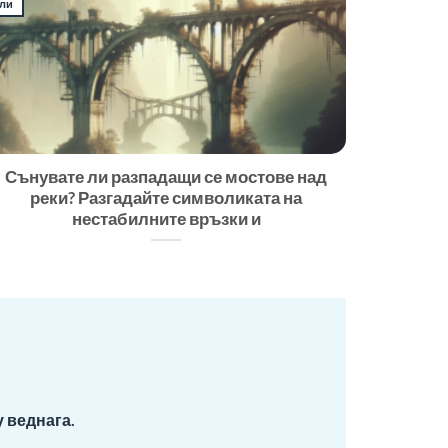
ли
Сънувате ли разпадащи се мостове над
реки? Разгадайте символиката на
нестабилните връзки и
 веднага.