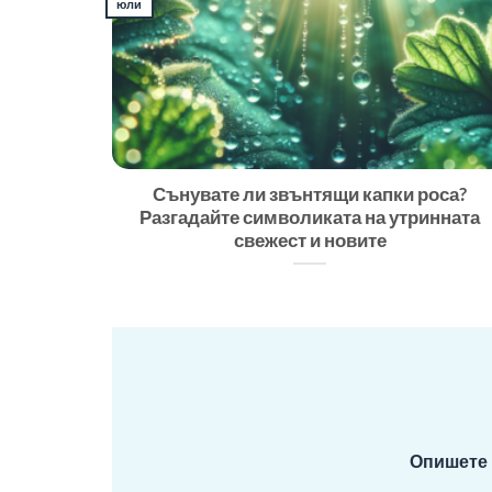
юли
Сънувате ли звънтящи капки роса?
Разгадайте символиката на утринната
свежест и новите
Опишете 