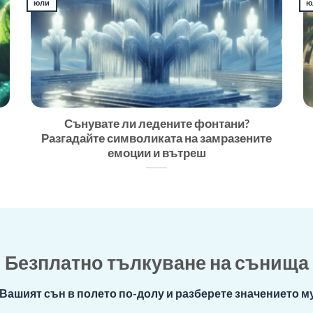
юли
ю
Сънувате ли ледените фонтани?
Разгадайте символиката на замразените
емоции и вътреш
Безплатно тълкуване на сънища
Вашият сън в полето по-долу и разберете значението му