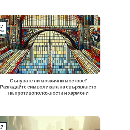
27
ли
Сънувате ли мозаични мостове?
Разгадайте символиката на свързването
на противоположности и хармони
27