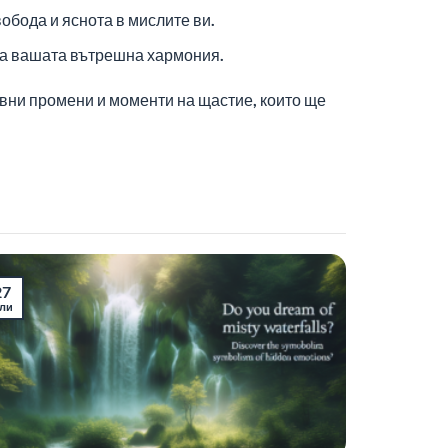
обода и яснота в мислите ви.
 на вашата вътрешна хармония.
ивни промени и моменти на щастие, които ще
27
ли