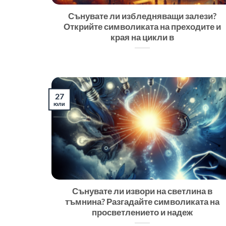
Сънувате ли избледняващи залези?
Открийте символиката на преходите и
края на цикли в
27
юли
Сънувате ли извори на светлина в
тъмнина? Разгадайте символиката на
просветлението и надеж