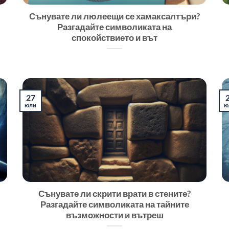
Сънувате ли люлеещи се хамаксалтъри?
Разгадайте символиката на
спокойствието и вът
27
юли
ю
Сънувате ли скрити врати в стените?
Разгадайте символиката на тайните
възможности и вътреш