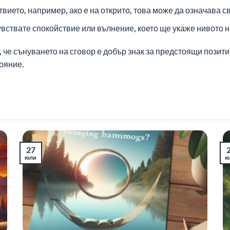
ието, например, ако е на открито, това може да означава св
увствате спокойствие или вълнение, което ще укаже нивото
 че сънуването на сговор е добър знак за предстоящи позит
ояние.
27
юли
ю