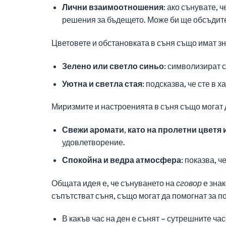
Лични взаимоотношения:
ако сънувате, ч
решения за бъдещето. Може би ще обсъдите
Цветовете и обстановката в съня също имат з
Зелено или светло синьо:
символизират сп
Уютна и светла стая:
подсказва, че сте в 
Миризмите и настроенията в съня също могат 
Свежи аромати, като на пролетни цветя 
удовлетворение.
Спокойна и ведра атмосфера:
показва, ч
Общата идея е, че сънуването на
сговор
е знак
съпътстват съня, също могат да помогнат за п
В какъв час на ден е сънят – сутрешните час