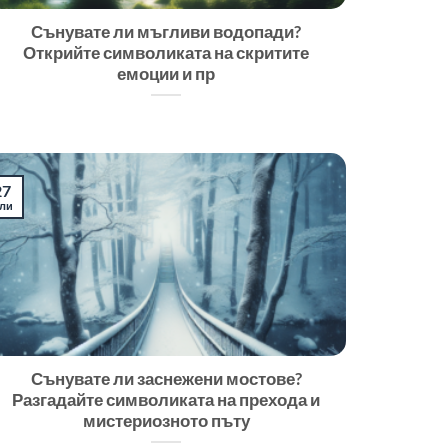
Сънувате ли мъгливи водопади?
Открийте символиката на скритите
емоции и пр
27
ли
Сънувате ли заснежени мостове?
Разгадайте символиката на прехода и
мистериозното пъту