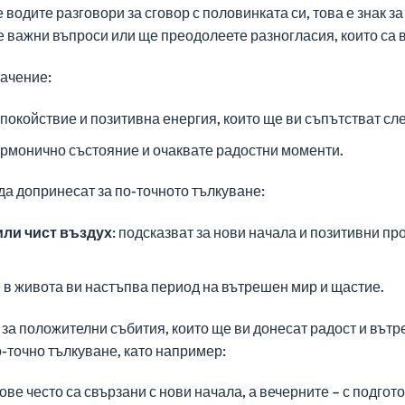
е водите разговори за сговор с половинката си, това е знак 
 важни въпроси или ще преодолеете разногласия, които са 
начение:
окойствие и позитивна енергия, които ще ви съпътстват сле
хармонично състояние и очаквате радостни моменти.
да допринесат за по-точното тълкуване:
или чист въздух:
подсказват за нови начала и позитивни про
е в живота ви настъпва период на вътрешен мир и щастие.
 за положителни събития, които ще ви донесат радост и вътр
о-точно тълкуване, като например:
ове често са свързани с нови начала, а вечерните – с подгот