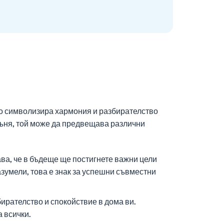
ено символизира хармония и разбирателство
 съня, той може да предвещава различни
чава, че в бъдеще ще постигнете важни цели
азумели, това е знак за успешни съвместни
ирателство и спокойствие в дома ви.
 всички.