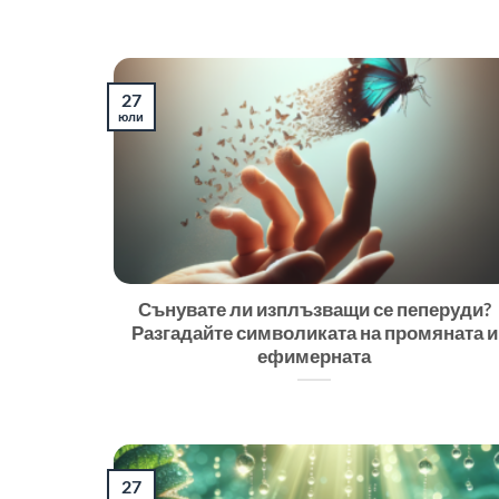
27
юли
Сънувате ли изплъзващи се пеперуди?
Разгадайте символиката на промяната и
ефимерната
27