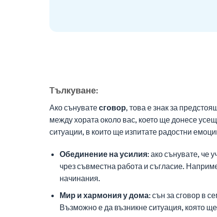
Tълкуване:
Ако сънувате
сговор
, това е знак за предст
между хората около вас, което ще донесе усещ
ситуации, в които ще изпитате радостни емоци
Обединение на усилия:
ако сънувате, че у
чрез съвместна работа и съгласие. Например
начинания.
Мир и хармония у дома:
сън за сговор в с
Възможно е да възникне ситуация, която ще