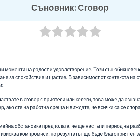
Съновник: Сговор
оящи моменти на радост и удовлетворение. Този сън обикнов
ане за спокойствие и щастие. В зависимост от контекста на
и:
частвате в сговор с приятели или колеги, това може да озна
, ако сте на работна среща и виждате, че всички са се спор
емейна обстановка предполага, че ще настъпи период на разб
 изисква компромиси, но резултатът ще бъде благоприятен за