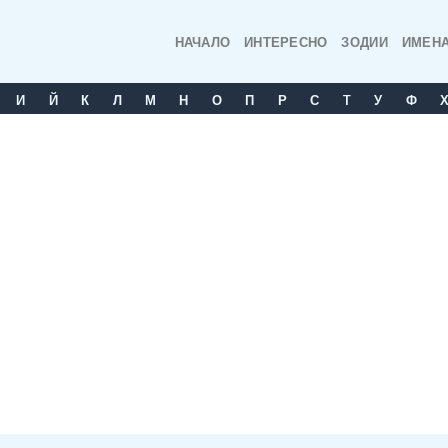
НАЧАЛО
ИНТЕРЕСНО
ЗОДИИ
ИМЕН
И
Й
К
Л
М
Н
О
П
Р
С
T
У
Ф