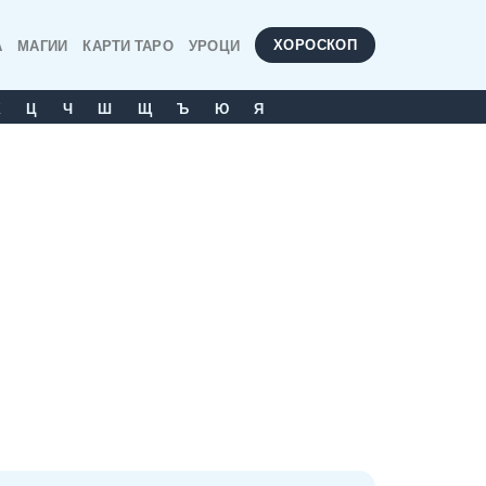
ХОРОСКОП
А
МАГИИ
КАРТИ ТАРО
УРОЦИ
Х
Ц
Ч
Ш
Щ
Ъ
Ю
Я