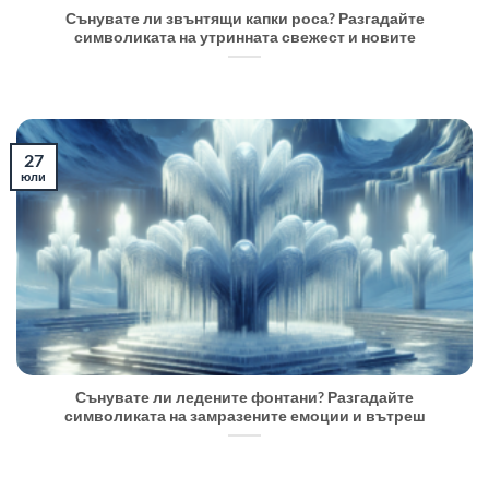
Сънувате ли звънтящи капки роса? Разгадайте
символиката на утринната свежест и новите
27
юли
Сънувате ли ледените фонтани? Разгадайте
символиката на замразените емоции и вътреш