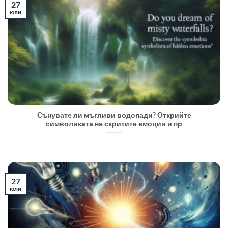
27
юли
Сънувате ли мъгливи водопади? Открийте
символиката на скритите емоции и пр
27
юли