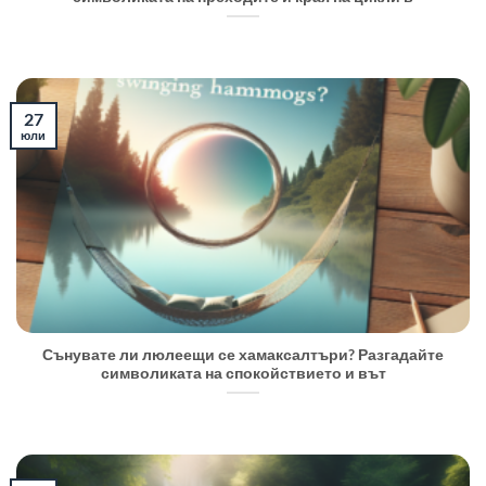
27
юли
Сънувате ли люлеещи се хамаксалтъри? Разгадайте
символиката на спокойствието и вът