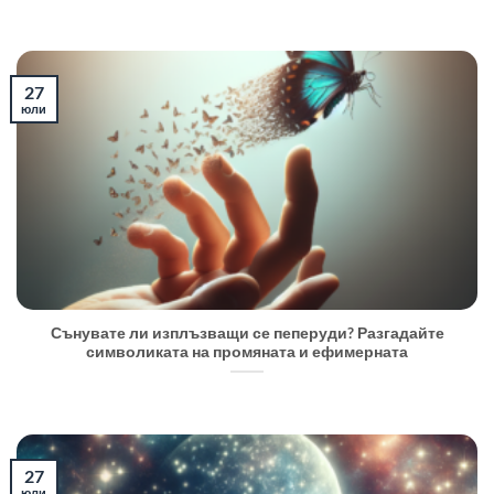
27
юли
Сънувате ли изплъзващи се пеперуди? Разгадайте
символиката на промяната и ефимерната
27
юли