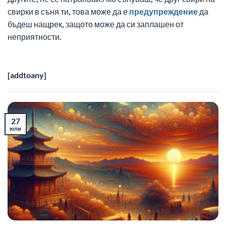
свирки в съня ти, това може да е
предупреждение
да
бъдеш нащрек, защото може да си заплашен от
неприятности.
[addtoany]
27
юли