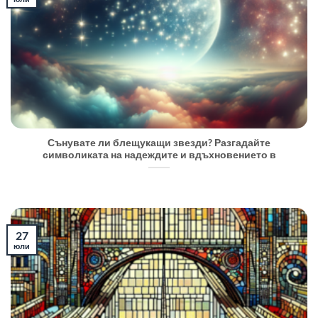
Сънувате ли блещукащи звезди? Разгадайте
символиката на надеждите и вдъхновението в
27
юли