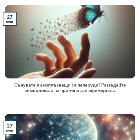
27
юли
Сънувате ли изплъзващи се пеперуди? Разгадайте
символиката на промяната и ефимерната
27
юли