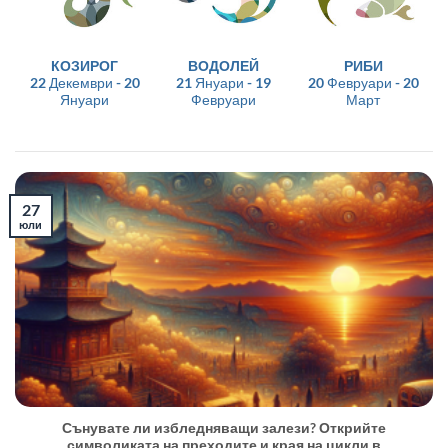
КОЗИРОГ
ВОДОЛЕЙ
РИБИ
22 Декември - 20
21 Януари - 19
20 Февруари - 20
Януари
Февруари
Март
27
юли
Сънувате ли избледняващи залези? Открийте
символиката на преходите и края на цикли в