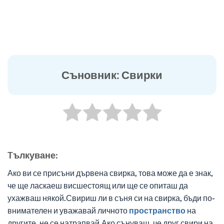
Съновник: Свирки
Tълкуване:
Ако ви се присъни дървена свирка, това може да е знак,
че ще ласкаеш висшестоящ или ще се опиташ да
ухажваш някой.Свириш ли в съня си на свирка, бъди по-
внимателен и уважавай личното
пространство
на
другите, не се натрапвай.Ако сънуваш, че друг свири на