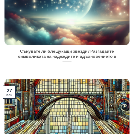
Сънувате ли блещукащи звезди? Разгадайте
символиката на надеждите и вдъхновението в
27
юли