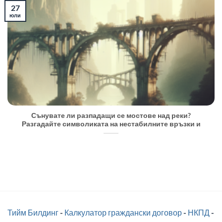
27
юли
Сънувате ли разпадащи се мостове над реки?
Разгадайте символиката на нестабилните връзки и
Тийм Билдинг
-
Калкулатор граждански договор
-
НКПД
-