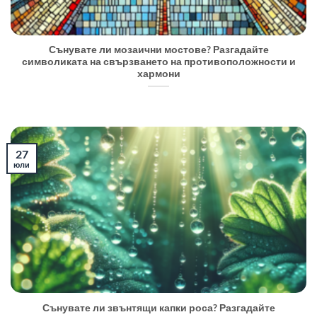
Сънувате ли мозаични мостове? Разгадайте
символиката на свързването на противоположности и
хармони
27
юли
Сънувате ли звънтящи капки роса? Разгадайте