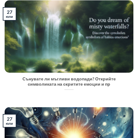
27
юли
Сънувате ли мъгливи водопади? Открийте
символиката на скритите емоции и пр
27
юли