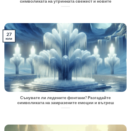
символиката на утринната свежест и новите
27
юли
Сънувате ли ледените фонтани? Разгадайте
символиката на замразените емоции и вътреш