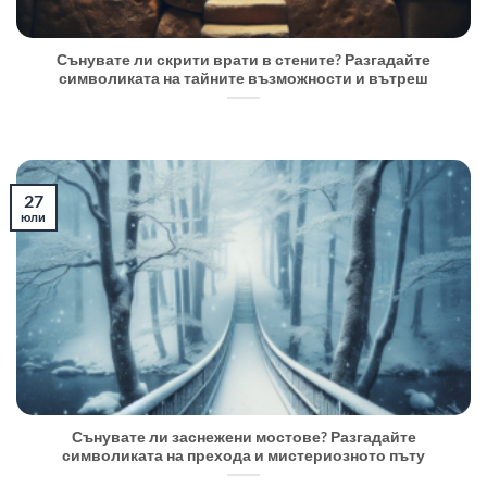
Сънувате ли скрити врати в стените? Разгадайте
символиката на тайните възможности и вътреш
27
юли
Сънувате ли заснежени мостове? Разгадайте
символиката на прехода и мистериозното пъту