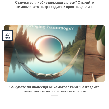
Сънувате ли избледняващи залези? Открийте
символиката на преходите и края на цикли в
27
юли
Сънувате ли люлеещи се хамаксалтъри? Разгадайте
символиката на спокойствието и вът