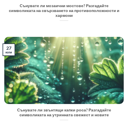
Сънувате ли мозаични мостове? Разгадайте
символиката на свързването на противоположности и
хармони
27
юли
Сънувате ли звънтящи капки роса? Разгадайте
символиката на утринната свежест и новите