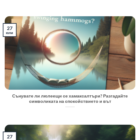
27
юли
Сънувате ли люлеещи се хамаксалтъри? Разгадайте
символиката на спокойствието и вът
27