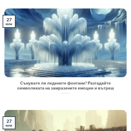
27
юли
Сънувате ли ледените фонтани? Разгадайте
символиката на замразените емоции и вътреш
27
юли