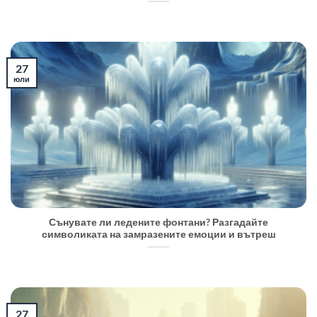
27
юли
Сънувате ли ледените фонтани? Разгадайте
символиката на замразените емоции и вътреш
27