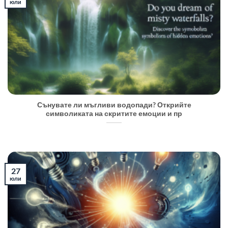
юли
Сънувате ли мъгливи водопади? Открийте
символиката на скритите емоции и пр
27
юли