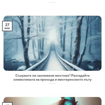
27
юли
Сънувате ли заснежени мостове? Разгадайте
символиката на прехода и мистериозното пъту