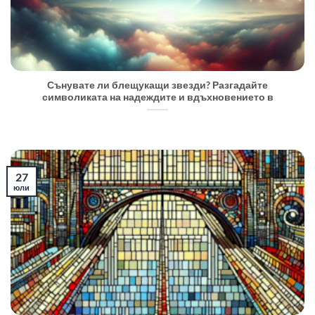
Сънувате ли блещукащи звезди? Разгадайте
символиката на надеждите и вдъхновението в
27
юли