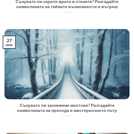
Сънувате ли скрити врати в стените? Разгадайте
символиката на тайните възможности и вътреш
27
юли
Сънувате ли заснежени мостове? Разгадайте
символиката на прехода и мистериозното пъту