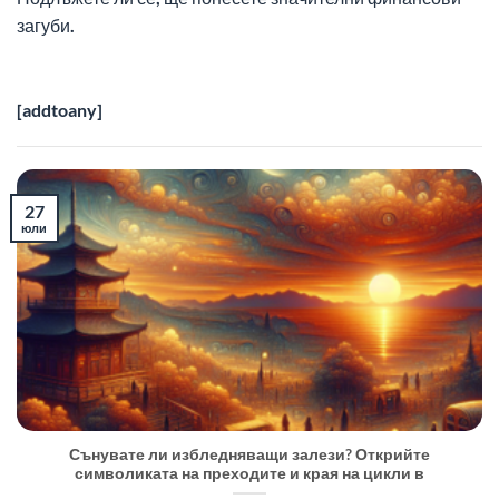
загуби.
[addtoany]
27
юли
Сънувате ли избледняващи залези? Открийте
символиката на преходите и края на цикли в