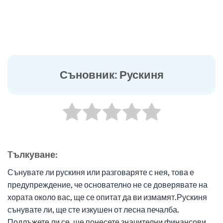
Съновник: Рускиня
Tълкуване:
Сънувате ли рускиня или разговаряте с нея, това е
предупреждение, че основателно не се доверявате на
хората около вас, ще се опитат да ви измамят.Рускиня
сънувате ли, ще сте изкушен от лесна печалба.
Подлъжете ли се, ще понесете значителни финансови