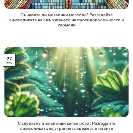
Сънувате ли мозаични мостове? Разгадайте
символиката на свързването на противоположности и
хармони
27
юли
Сънувате ли звънтящи капки роса? Разгадайте
символиката на утринната свежест и новите