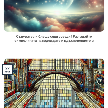
Сънувате ли блещукащи звезди? Разгадайте
символиката на надеждите и вдъхновението в
27
юли