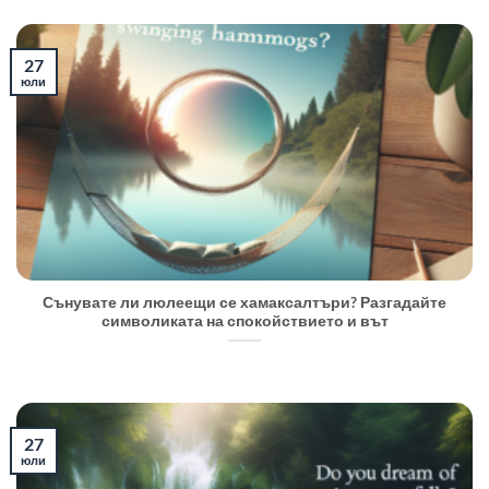
27
юли
Сънувате ли люлеещи се хамаксалтъри? Разгадайте
символиката на спокойствието и вът
27
юли