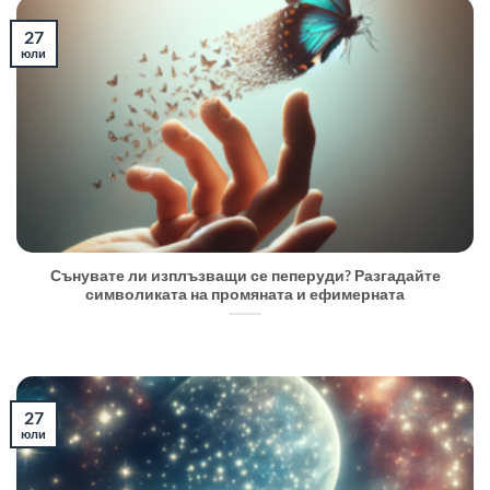
27
юли
Сънувате ли изплъзващи се пеперуди? Разгадайте
символиката на промяната и ефимерната
27
юли