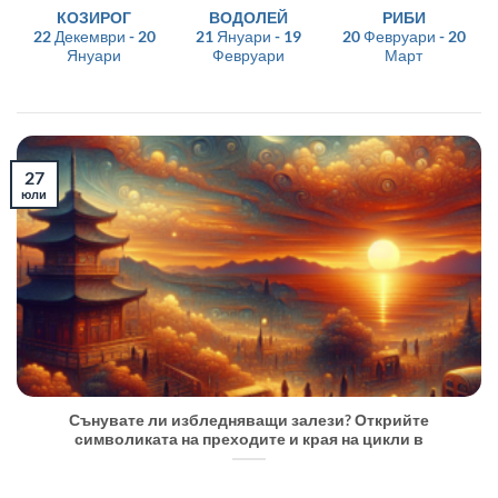
КОЗИРОГ
ВОДОЛЕЙ
РИБИ
22 Декември - 20
21 Януари - 19
20 Февруари - 20
Януари
Февруари
Март
27
юли
Сънувате ли избледняващи залези? Открийте
символиката на преходите и края на цикли в