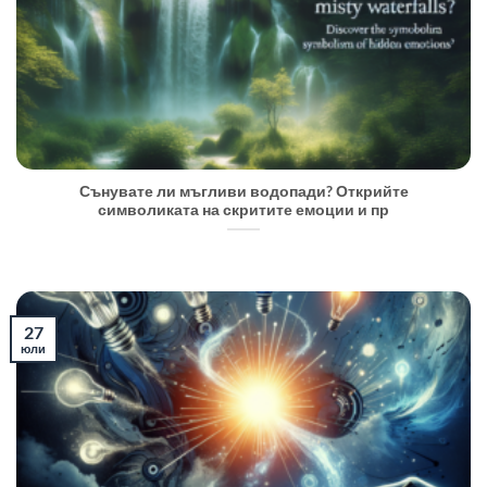
Сънувате ли мъгливи водопади? Открийте
символиката на скритите емоции и пр
27
юли