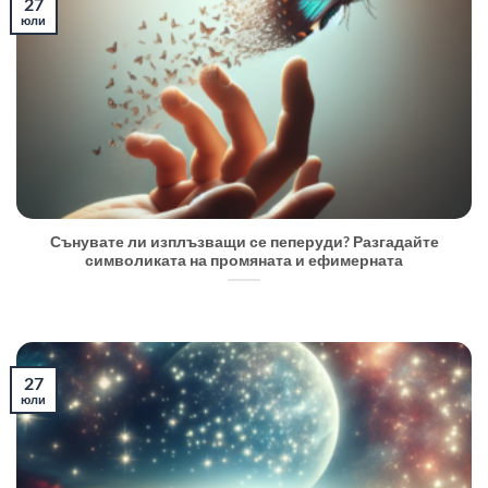
27
юли
Сънувате ли изплъзващи се пеперуди? Разгадайте
символиката на промяната и ефимерната
27
юли