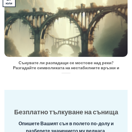
юли
Сънувате ли разпадащи се мостове над реки?
Разгадайте символиката на нестабилните връзки и
Безплатно тълкуване на сънища
Опишете Вашият сън в полето по-долу и
разберете значението му веднага.