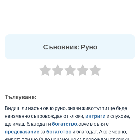
Съновник: Руно
Tълкуване:
Видиш ли насън овчо руно, значи животът ти ще бъде
неизменно съпровождан от клюки,
интриги
и слухове,
ще имаш благодат и
богатство.
овче в съня е
предсказание
за
богатство
и благодат. Ако е черно,
животът ти ще бъде неизменно съпровождан от клюки,