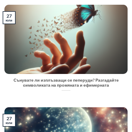
27
юли
Сънувате ли изплъзващи се пеперуди? Разгадайте
символиката на промяната и ефимерната
27
юли