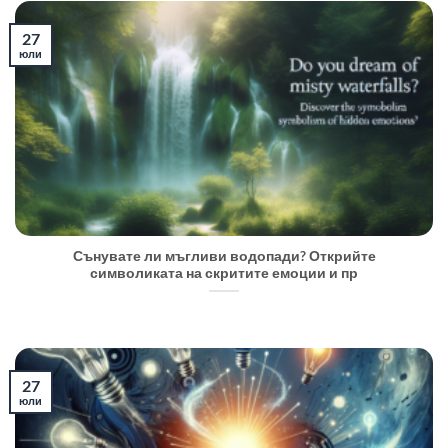
27
юли
Сънувате ли мъгливи водопади? Открийте
символиката на скритите емоции и пр
27
юли