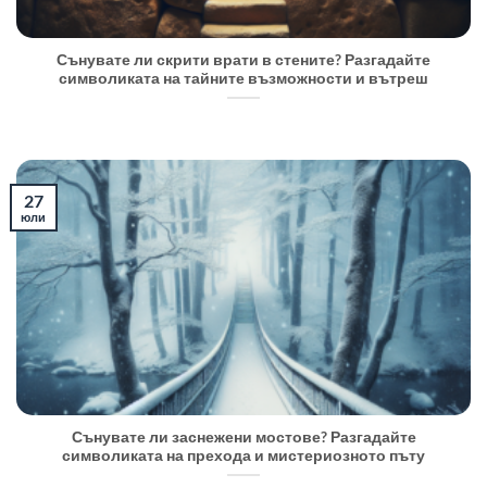
Сънувате ли скрити врати в стените? Разгадайте
символиката на тайните възможности и вътреш
27
юли
Сънувате ли заснежени мостове? Разгадайте
символиката на прехода и мистериозното пъту