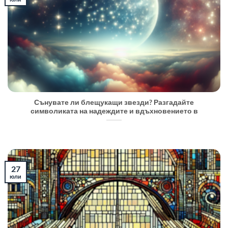
Сънувате ли блещукащи звезди? Разгадайте
символиката на надеждите и вдъхновението в
27
юли