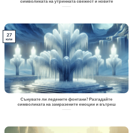
символиката на утринната свежест и новите
27
юли
Сънувате ли ледените фонтани? Разгадайте
символиката на замразените емоции и вътреш