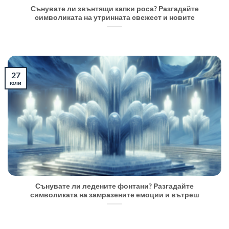
Сънувате ли звънтящи капки роса? Разгадайте
символиката на утринната свежест и новите
27
юли
Сънувате ли ледените фонтани? Разгадайте
символиката на замразените емоции и вътреш