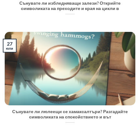
Сънувате ли избледняващи залези? Открийте
символиката на преходите и края на цикли в
27
юли
Сънувате ли люлеещи се хамаксалтъри? Разгадайте
символиката на спокойствието и вът