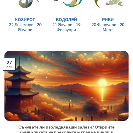
КОЗИРОГ
ВОДОЛЕЙ
РИБИ
22 Декември - 20
21 Януари - 19
20 Февруари - 20
Януари
Февруари
Март
27
юли
Сънувате ли избледняващи залези? Открийте
символиката на преходите и края на цикли в