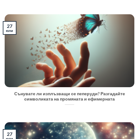
27
юли
Сънувате ли изплъзващи се пеперуди? Разгадайте
символиката на промяната и ефимерната
27
юли