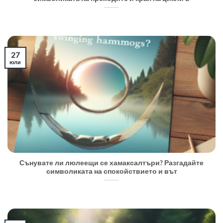
27
юли
Сънувате ли люлеещи се хамаксалтъри? Разгадайте
символиката на спокойствието и вът