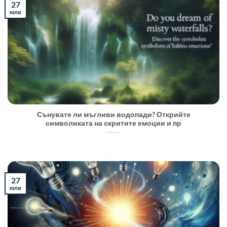
27
юли
Сънувате ли мъгливи водопади? Открийте
символиката на скритите емоции и пр
27
юли