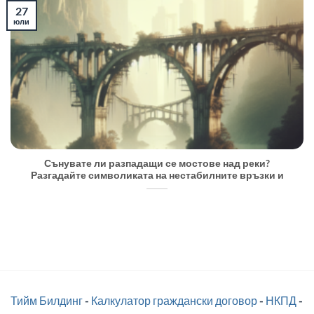
27
юли
Сънувате ли разпадащи се мостове над реки?
Разгадайте символиката на нестабилните връзки и
Тийм Билдинг
-
Калкулатор граждански договор
-
НКПД
-