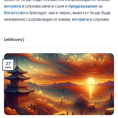
интриги
и слухове.овче в съня е
предсказание
за
богатство
и благодат. ако е черно, животът ти ще бъде
неизменно съпровождан от клюки,
интриги
и слухове.
[addtoany]
27
юли