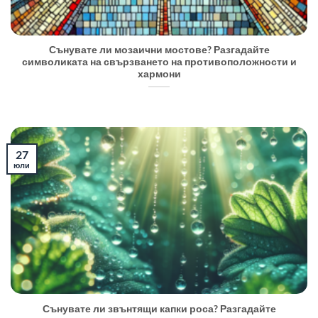
Сънувате ли мозаични мостове? Разгадайте
символиката на свързването на противоположности и
хармони
27
юли
Сънувате ли звънтящи капки роса? Разгадайте