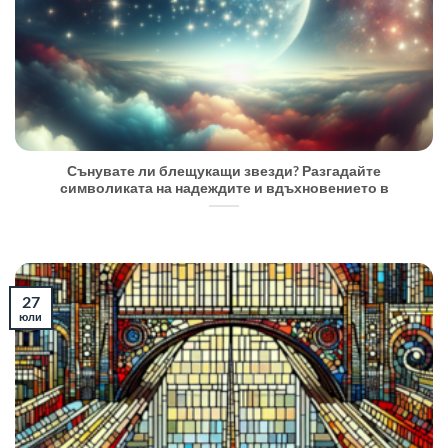
Сънувате ли блещукащи звезди? Разгадайте
символиката на надеждите и вдъхновението в
27
юли