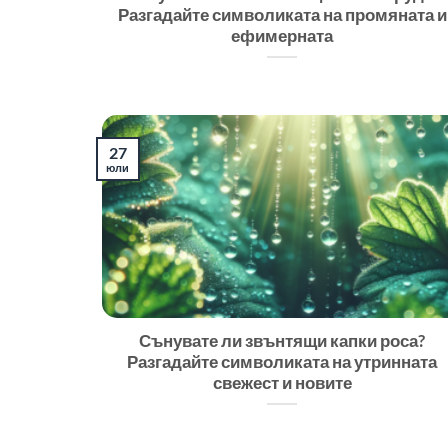
Разгадайте символиката на промяната и
ефимерната
27
юли
Сънувате ли звънтящи капки роса?
Разгадайте символиката на утринната
свежест и новите