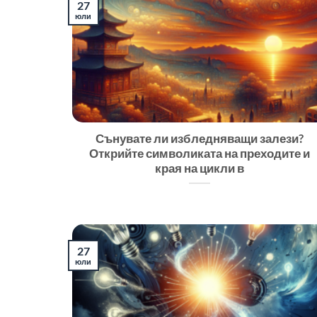
27
юли
Сънувате ли избледняващи залези?
Открийте символиката на преходите и
края на цикли в
27
юли