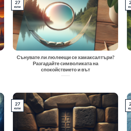
27
юли
ю
Сънувате ли люлеещи се хамаксалтъри?
Разгадайте символиката на
спокойствието и вът
27
юли
ю