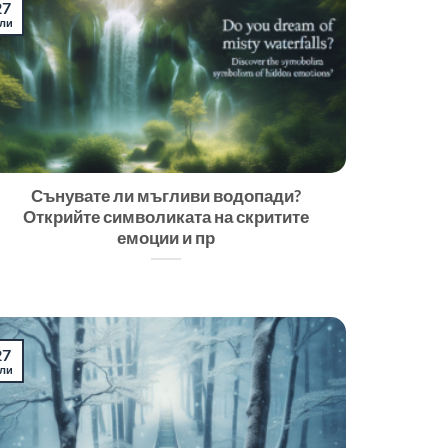
27
ли
Сънувате ли мъгливи водопади?
Открийте символиката на скритите
емоции и пр
27
ли