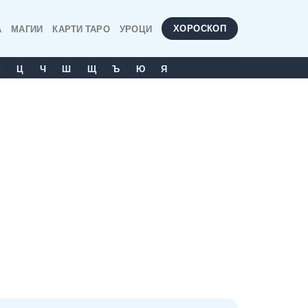
ХОРОСКОП
А
МАГИИ
КАРТИ ТАРО
УРОЦИ
Х
Ц
Ч
Ш
Щ
Ъ
Ю
Я