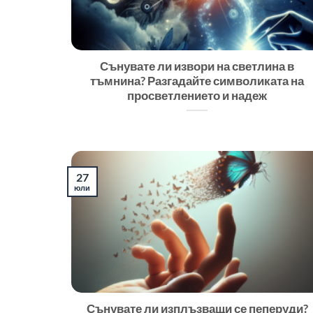
Сънувате ли извори на светлина в
тъмнина? Разгадайте символиката на
просветлението и надеж
27
юли
Сънувате ли изплъзващи се пеперуди?