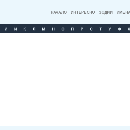
НАЧАЛО
ИНТЕРЕСНО
ЗОДИИ
ИМЕН
И
Й
К
Л
М
Н
О
П
Р
С
T
У
Ф