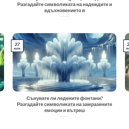
Разгадайте символиката на надеждите и
вдъхновението в
27
юли
ю
Сънувате ли ледените фонтани?
Разгадайте символиката на замразените
емоции и вътреш