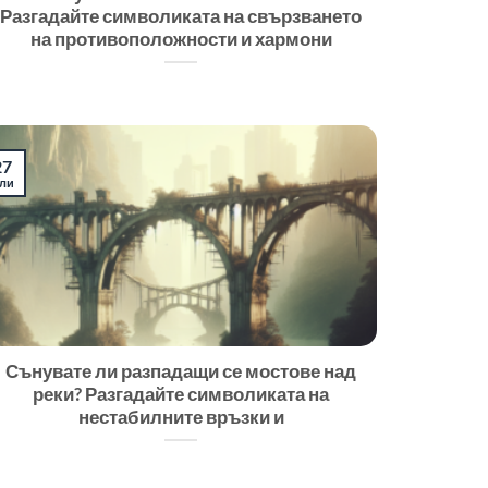
Разгадайте символиката на свързването
на противоположности и хармони
27
ли
Сънувате ли разпадащи се мостове над
реки? Разгадайте символиката на
нестабилните връзки и