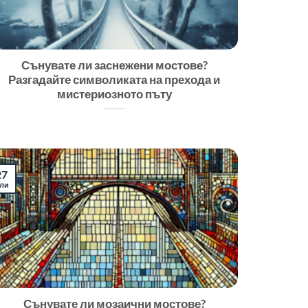
Сънувате ли заснежени мостове?
Разгадайте символиката на прехода и
мистериозното пъту
27
ли
Сънувате ли мозаични мостове?