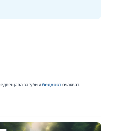
предвещава загуби и
бедност
очакват.