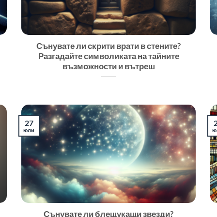
Сънувате ли скрити врати в стените?
Разгадайте символиката на тайните
възможности и вътреш
27
юли
ю
Сънувате ли блещукащи звезди?