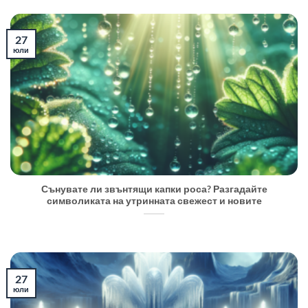
27
юли
Сънувате ли звънтящи капки роса? Разгадайте
символиката на утринната свежест и новите
27
юли