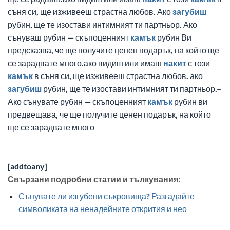
съня си, ще изживееш страстна любов. Ако
загубиш
рубин, ще те изостави интимният ти партньор. Ако
сънуваш рубин — скъпоценният
камък
рубин Ви
предсказва, че ще получите ценен подарък, на който ще
се зарадвате много.ако видиш или имаш
накит
с този
камък
в съня си, ще изживееш страстна любов. ако
загубиш
рубин, ще те изостави интимният ти партньор.–
Ако сънувате рубин — скъпоценният
камък
рубин ви
предвещава, че ще получите ценен подарък, на който
ще се зарадвате много
[addtoany]
Свързани подробни статии и тълкувания:
Сънувате ли изгубени съкровища? Разгадайте
символиката на ненадейните открития и нео