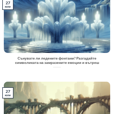
27
юли
Сънувате ли ледените фонтани? Разгадайте
символиката на замразените емоции и вътреш
27
юли