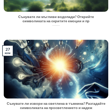
Сънувате ли мъгливи водопади? Открийте
символиката на скритите емоции и пр
27
юли
Сънувате ли извори на светлина в тъмнина? Разгадайте
символиката на просветлението и надеж