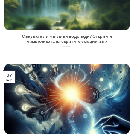
Сънувате ли мъгливи водопади? Открийте
символиката на скритите емоции и пр
27
юли