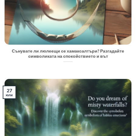
Сънувате ли люлеещи се хамаксалтъри? Разгадайте
символиката на спокойствието и вът
27
юли