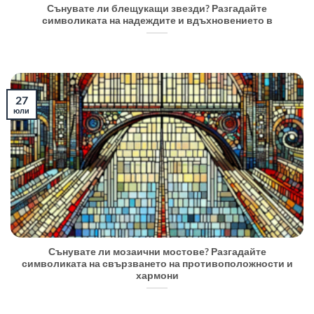
Сънувате ли блещукащи звезди? Разгадайте
символиката на надеждите и вдъхновението в
27
юли
Сънувате ли мозаични мостове? Разгадайте
символиката на свързването на противоположности и
хармони