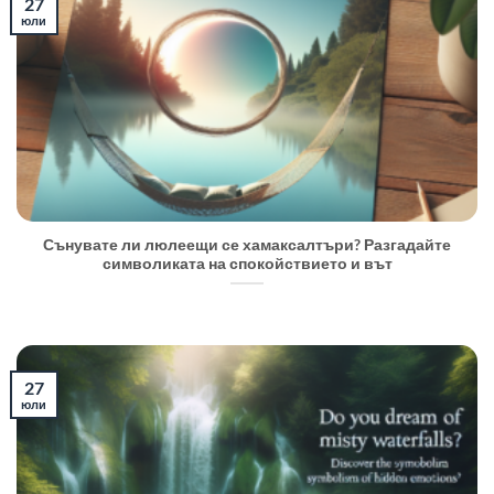
27
юли
Сънувате ли люлеещи се хамаксалтъри? Разгадайте
символиката на спокойствието и вът
27
юли