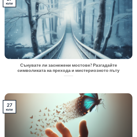
юли
Сънувате ли заснежени мостове? Разгадайте
символиката на прехода и мистериозното пъту
27
юли