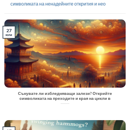
символиката на ненадейните открития и нео
27
юли
Сънувате ли избледняващи залези? Открийте
символиката на преходите и края на цикли в