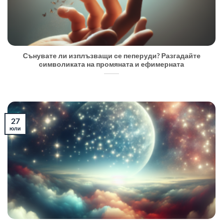
Сънувате ли изплъзващи се пеперуди? Разгадайте
символиката на промяната и ефимерната
27
юли