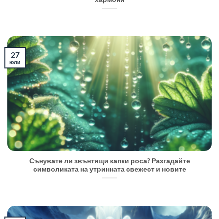
27
юли
Сънувате ли звънтящи капки роса? Разгадайте
символиката на утринната свежест и новите