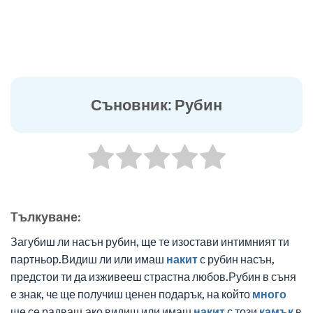
Съновник: Рубин
Tълкуване:
Загубиш ли насън рубин, ще те изостави интимният ти
партньор.Видиш ли или имаш
накит
с рубин насън,
предстои ти да изживееш страстна любов.Рубин в съня
е знак, че ще получиш ценен подарък, на който
много
ще се радваш.ако видиш или имаш
накит
с този
камък
в