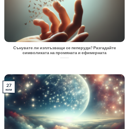
Сънувате ли изплъзващи се пеперуди? Разгадайте
символиката на промяната и ефимерната
27
юли