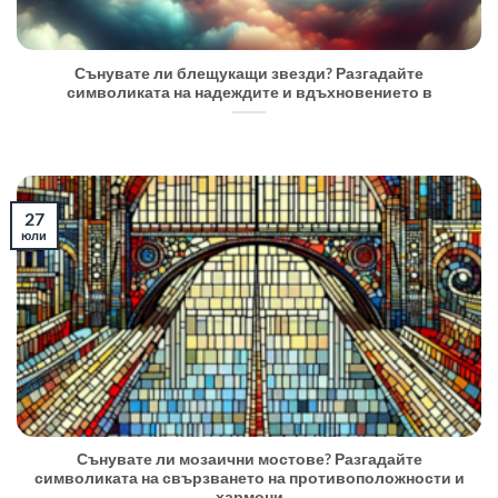
Сънувате ли блещукащи звезди? Разгадайте
символиката на надеждите и вдъхновението в
27
юли
Сънувате ли мозаични мостове? Разгадайте
символиката на свързването на противоположности и
хармони