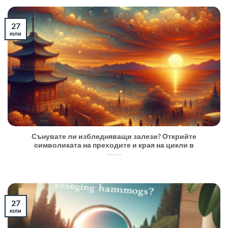
27
юли
Сънувате ли избледняващи залези? Открийте
символиката на преходите и края на цикли в
27
юли