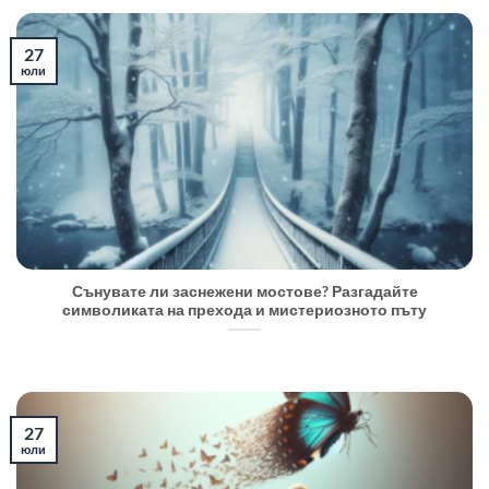
27
юли
Сънувате ли заснежени мостове? Разгадайте
символиката на прехода и мистериозното пъту
27
юли