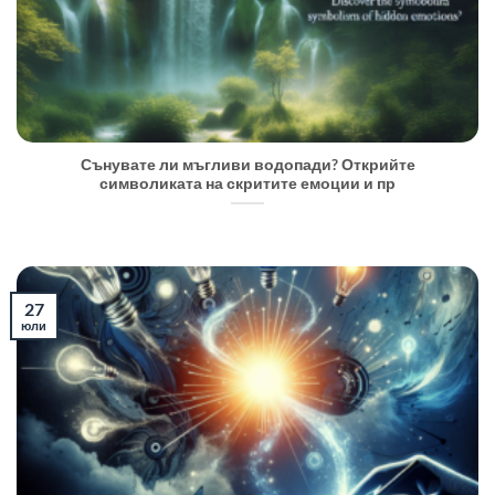
Сънувате ли мъгливи водопади? Открийте
символиката на скритите емоции и пр
27
юли