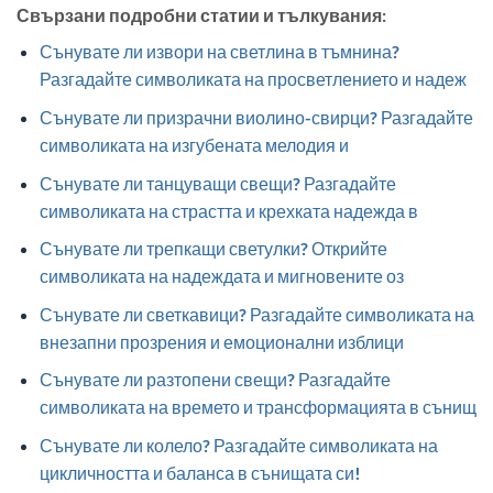
Свързани подробни статии и тълкувания:
Сънувате ли извори на светлина в тъмнина?
Разгадайте символиката на просветлението и надеж
Сънувате ли призрачни виолино-свирци? Разгадайте
символиката на изгубената мелодия и
Сънувате ли танцуващи свещи? Разгадайте
символиката на страстта и крехката надежда в
Сънувате ли трепкащи светулки? Открийте
символиката на надеждата и мигновените оз
Сънувате ли светкавици? Разгадайте символиката на
внезапни прозрения и емоционални изблици
Сънувате ли разтопени свещи? Разгадайте
символиката на времето и трансформацията в сънищ
Сънувате ли колело? Разгадайте символиката на
цикличността и баланса в сънищата си!