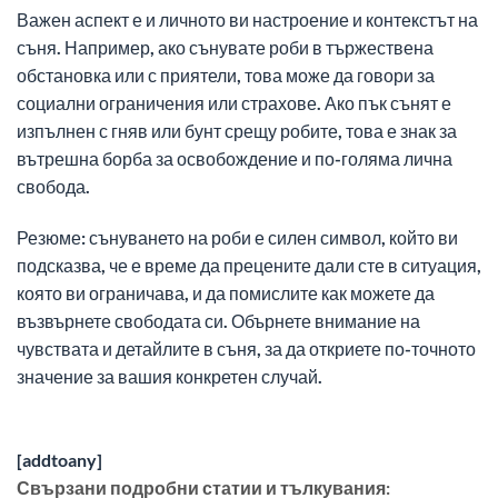
Важен аспект е и личното ви настроение и контекстът на
съня. Например, ако сънувате роби в тържествена
обстановка или с приятели, това може да говори за
социални ограничения или страхове. Ако пък сънят е
изпълнен с гняв или бунт срещу робите, това е знак за
вътрешна борба за освобождение и по-голяма лична
свобода.
Резюме: сънуването на роби е силен символ, който ви
подсказва, че е време да прецените дали сте в ситуация,
която ви ограничава, и да помислите как можете да
възвърнете свободата си. Обърнете внимание на
чувствата и детайлите в съня, за да откриете по-точното
значение за вашия конкретен случай.
[addtoany]
Свързани подробни статии и тълкувания: