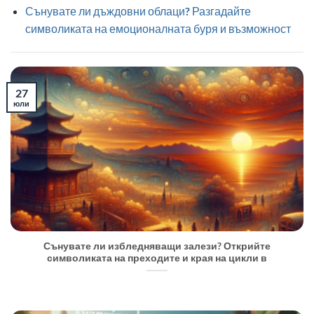
Сънувате ли дъждовни облаци? Разгадайте
символиката на емоционалната буря и възможност
27
юли
Сънувате ли избледняващи залези? Открийте
символиката на преходите и края на цикли в