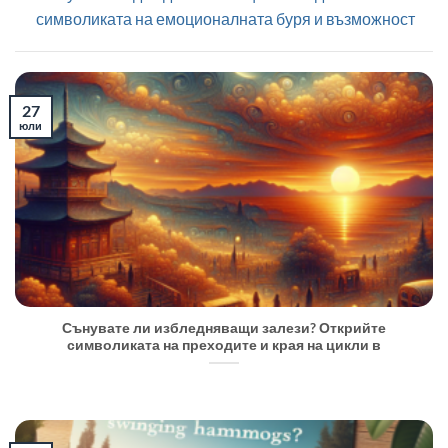
символиката на емоционалната буря и възможност
27
юли
Сънувате ли избледняващи залези? Открийте
символиката на преходите и края на цикли в