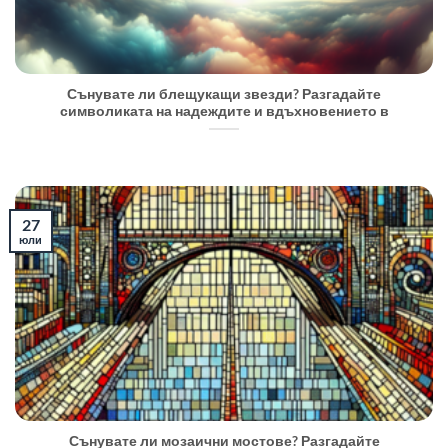
Сънувате ли блещукащи звезди? Разгадайте
символиката на надеждите и вдъхновението в
27
юли
Сънувате ли мозаични мостове? Разгадайте