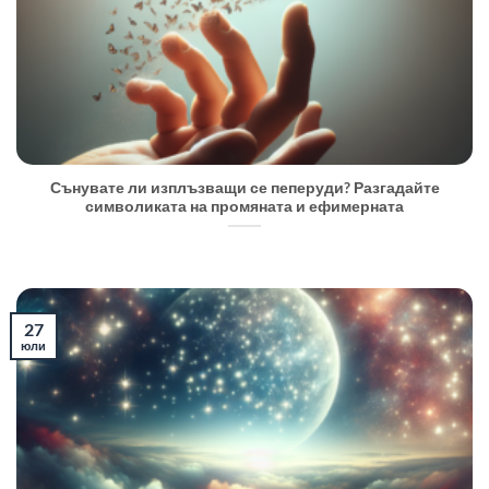
Сънувате ли изплъзващи се пеперуди? Разгадайте
символиката на промяната и ефимерната
27
юли