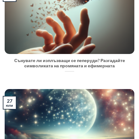
Сънувате ли изплъзващи се пеперуди? Разгадайте
символиката на промяната и ефимерната
27
юли