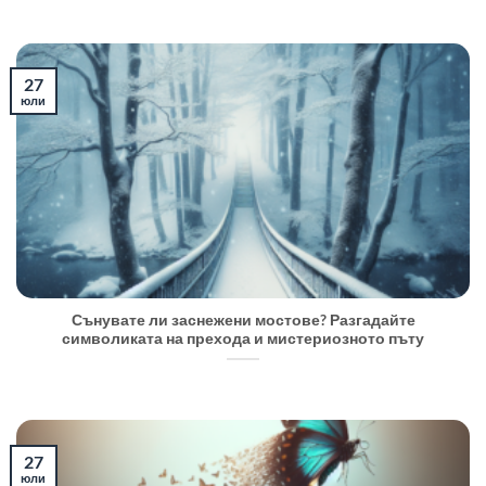
27
юли
Сънувате ли заснежени мостове? Разгадайте
символиката на прехода и мистериозното пъту
27
юли