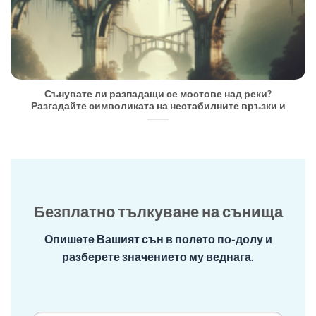
Сънувате ли разпадащи се мостове над реки?
Разгадайте символиката на нестабилните връзки и
Безплатно тълкуване на сънища
Опишете Вашият сън в полето по-долу и
разберете значението му веднага.