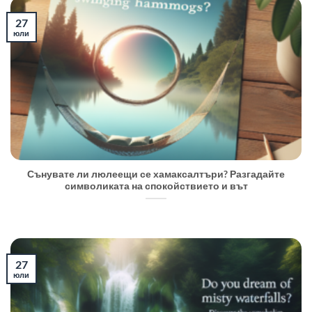
27
юли
Сънувате ли люлеещи се хамаксалтъри? Разгадайте
символиката на спокойствието и вът
27
юли