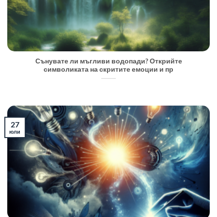
Сънувате ли мъгливи водопади? Открийте
символиката на скритите емоции и пр
27
юли