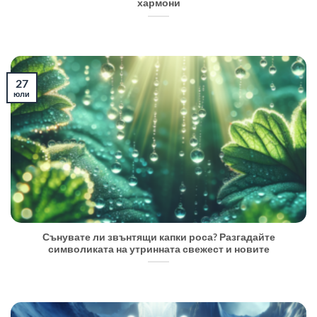
хармони
27
юли
Сънувате ли звънтящи капки роса? Разгадайте
символиката на утринната свежест и новите