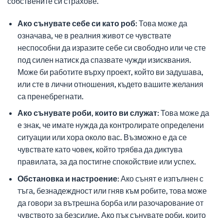
собствените си страхове.
Ако сънувате себе си като роб:
Това може да
означава, че в реалния живот се чувствате
неспособни да изразите себе си свободно или че сте
под силен натиск да спазвате чужди изисквания.
Може би работите върху проект, който ви задушава,
или сте в лични отношения, където вашите желания
са пренебрегнати.
Ако сънувате роби, които ви служат:
Това може да
е знак, че имате нужда да контролирате определени
ситуации или хора около вас. Възможно е да се
чувствате като човек, който трябва да диктува
правилата, за да постигне спокойствие или успех.
Обстановка и настроение:
Ако сънят е изпълнен с
тъга, безнадеждност или гняв към робите, това може
да говори за вътрешна борба или разочарование от
чувството за безсилие. Ако пък сънувате роби, които