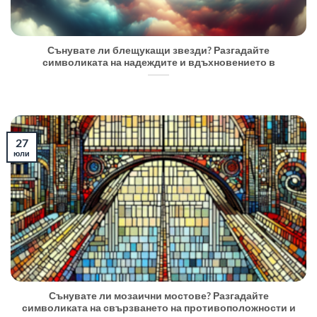
Сънувате ли блещукащи звезди? Разгадайте
символиката на надеждите и вдъхновението в
27
юли
Сънувате ли мозаични мостове? Разгадайте
символиката на свързването на противоположности и