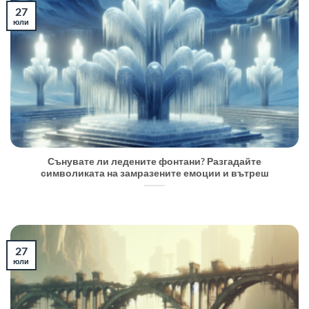
27
юли
Сънувате ли ледените фонтани? Разгадайте
символиката на замразените емоции и вътреш
27
юли