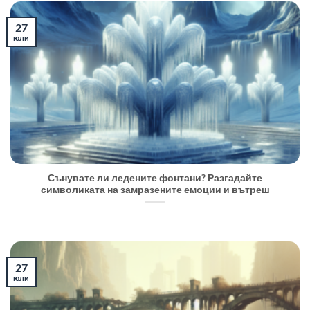
27
юли
Сънувате ли ледените фонтани? Разгадайте
символиката на замразените емоции и вътреш
27
юли