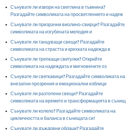
Сънувате ли извори на светлина в тъмнина?
Разгадайте символиката на просветлението и надеж
Сънувате ли призрачни виолино-свирци? Разгадайте
символиката на изгубената мелодия и
Сънувате ли танцуващи свещи? Разгадайте
символиката на страстта и крехката надежда в
Сънувате ли трепкащи светулки? Открийте
символиката на надеждата и мигновените оз
Сънувате ли светкавици? Разгадайте символиката на
внезапни прозрения и емоционални изблици
Сънувате ли разтопени свещи? Разгадайте
символиката на времето и трансформацията в сънищ
Сънувате ли колело? Разгадайте символиката на
цикличността и баланса в сънищата си!
Сънувате ли дъждовни облаци? Разгадайте