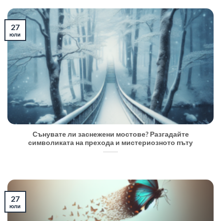
27
юли
Сънувате ли заснежени мостове? Разгадайте
символиката на прехода и мистериозното пъту
27
юли