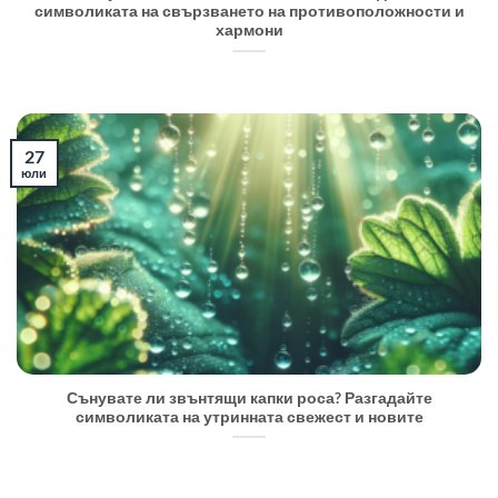
символиката на свързването на противоположности и
хармони
27
юли
Сънувате ли звънтящи капки роса? Разгадайте
символиката на утринната свежест и новите