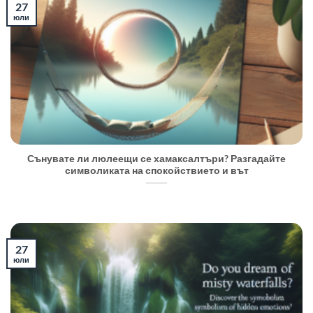
27
юли
Сънувате ли люлеещи се хамаксалтъри? Разгадайте
символиката на спокойствието и вът
27
юли