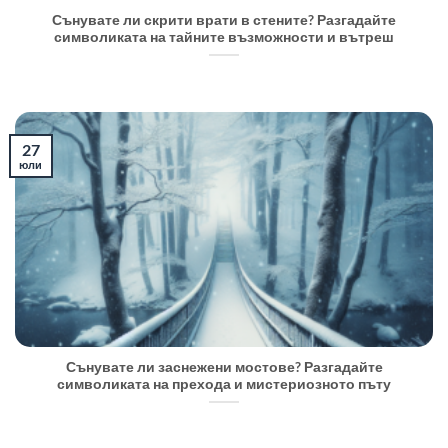
Сънувате ли скрити врати в стените? Разгадайте
символиката на тайните възможности и вътреш
27
юли
Сънувате ли заснежени мостове? Разгадайте
символиката на прехода и мистериозното пъту