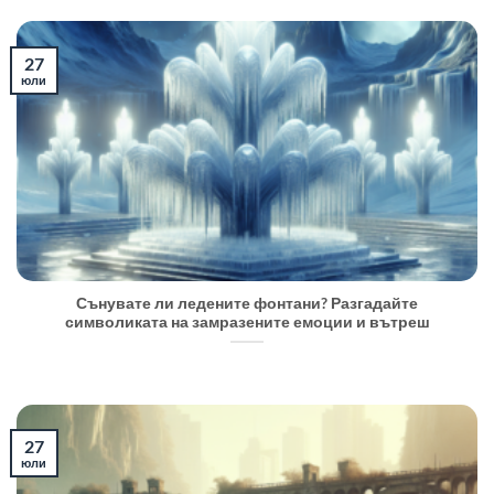
27
юли
Сънувате ли ледените фонтани? Разгадайте
символиката на замразените емоции и вътреш
27
юли