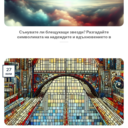
Сънувате ли блещукащи звезди? Разгадайте
символиката на надеждите и вдъхновението в
27
юли