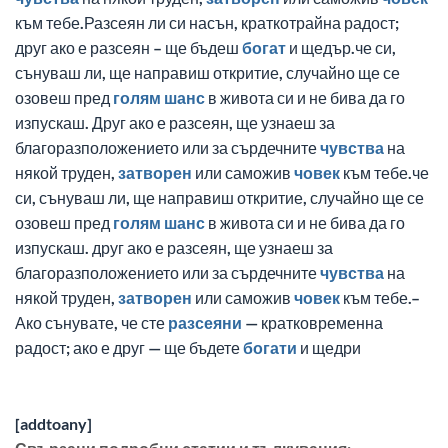
към тебе.Разсеян ли си насън, краткотрайна радост;
друг ако е разсеян – ще бъдеш
богат
и щедър.че си,
сънуваш ли, ще направиш откритие, случайно ще се
озовеш пред
голям
шанс
в живота си и не бива да го
изпускаш. Друг ако е разсеян, ще узнаеш за
благоразположението или за сърдечните
чувства
на
някой труден,
затворен
или саможив
човек
към тебе.че
си, сънуваш ли, ще направиш откритие, случайно ще се
озовеш пред
голям
шанс
в живота си и не бива да го
изпускаш. друг ако е разсеян, ще узнаеш за
благоразположението или за сърдечните
чувства
на
някой труден,
затворен
или саможив
човек
към тебе.–
Ако сънувате, че сте
разсеяни
— кратковременна
радост; ако е друг — ще бъдете
богати
и щедри
[addtoany]