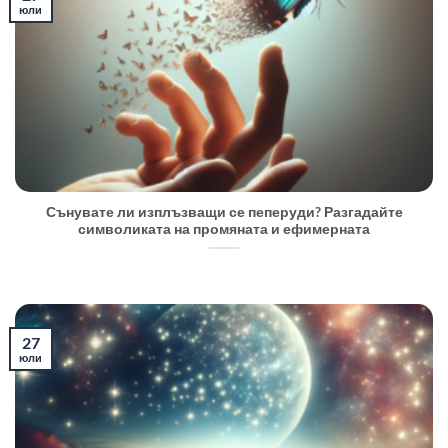
юли
Сънувате ли изплъзващи се пеперуди? Разгадайте
символиката на промяната и ефимерната
27
юли