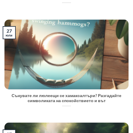
27
юли
Сънувате ли люлеещи се хамаксалтъри? Разгадайте
символиката на спокойствието и вът