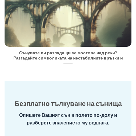
Сънувате ли разпадащи се мостове над реки?
Разгадайте символиката на нестабилните връзки и
Безплатно тълкуване на сънища
Опишете Вашият сън в полето по-долу и
разберете значението му веднага.