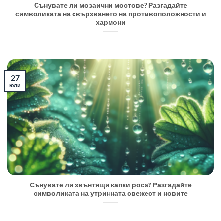
Сънувате ли мозаични мостове? Разгадайте
символиката на свързването на противоположности и
хармони
27
юли
Сънувате ли звънтящи капки роса? Разгадайте
символиката на утринната свежест и новите