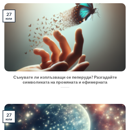
27
юли
Сънувате ли изплъзващи се пеперуди? Разгадайте
символиката на промяната и ефимерната
27
юли