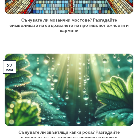
Сънувате ли мозаични мостове? Разгадайте
символиката на свързването на противоположности и
хармони
27
юли
Сънувате ли звънтящи капки роса? Разгадайте
символиката на утринната свежест и новите