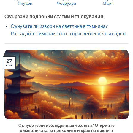
Януари
Февруари
Март
Свързани подробни статии и тълкувания:
Сънувате ли извори на светлина в тъмнина?
Разгадайте символиката на просветлението и надеж
27
юли
Сънувате ли избледняващи залези? Открийте
символиката на преходите и края на цикли в