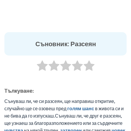
Съновник: Разсеян
Tълкуване:
Сънуваш ли, че си разсеян, ще направиш откритие,
случайно ще се озовеш пред
голям
шанс
в живота си и
не бива да го изпускаш.Сънуваш ли, че друг е разсеян,
ще узнаеш за благоразположението или за сърдечните
чувства
на някой труден,
затворен
или саможив
човек