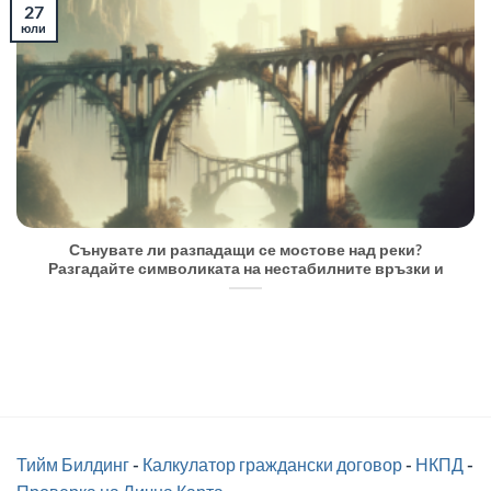
27
юли
Сънувате ли разпадащи се мостове над реки?
Разгадайте символиката на нестабилните връзки и
Тийм Билдинг
-
Калкулатор граждански договор
-
НКПД
-