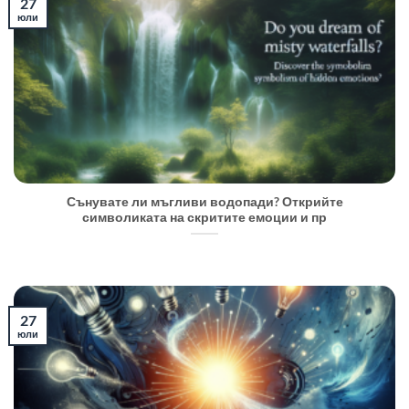
27
юли
Сънувате ли мъгливи водопади? Открийте
символиката на скритите емоции и пр
27
юли