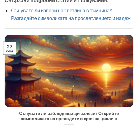
Свързани подробни статии и тълкувания:
Сънувате ли извори на светлина в тъмнина?
Разгадайте символиката на просветлението и надеж
27
юли
Сънувате ли избледняващи залези? Открийте
символиката на преходите и края на цикли в