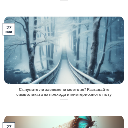
27
юли
Сънувате ли заснежени мостове? Разгадайте
символиката на прехода и мистериозното пъту
27