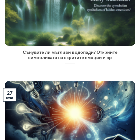
Сънувате ли мъгливи водопади? Открийте
символиката на скритите емоции и пр
27
юли