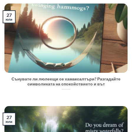
27
юли
Сънувате ли люлеещи се хамаксалтъри? Разгадайте
символиката на спокойствието и вът
27
юли