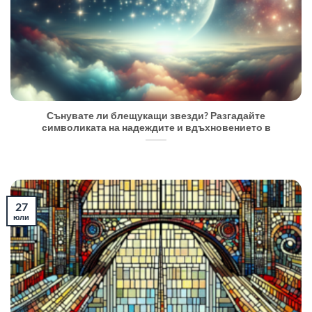
Сънувате ли блещукащи звезди? Разгадайте
символиката на надеждите и вдъхновението в
27
юли