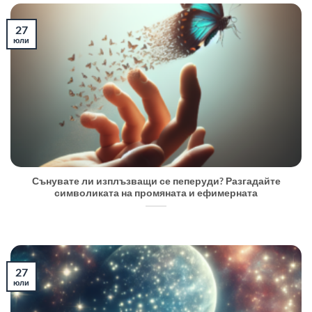
27
юли
Сънувате ли изплъзващи се пеперуди? Разгадайте
символиката на промяната и ефимерната
27
юли