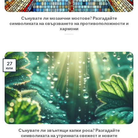
Сънувате ли мозаични мостове? Разгадайте
символиката на свързването на противоположности и
хармони
27
юли
Сънувате ли звънтящи капки роса? Разгадайте
символиката на утринната свежест и новите