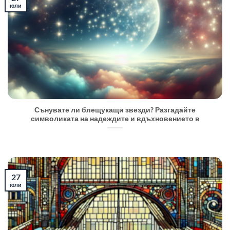
юли
Сънувате ли блещукащи звезди? Разгадайте
символиката на надеждите и вдъхновението в
27
юли