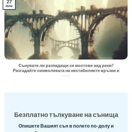
27
юли
Сънувате ли разпадащи се мостове над реки?
Разгадайте символиката на нестабилните връзки и
Безплатно тълкуване на сънища
Опишете Вашият сън в полето по-долу и