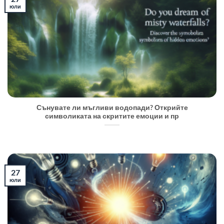
юли
Сънувате ли мъгливи водопади? Открийте
символиката на скритите емоции и пр
27
юли