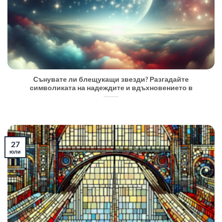
Сънувате ли блещукащи звезди? Разгадайте
символиката на надеждите и вдъхновението в
27
юли