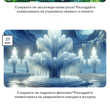
Сънувате ли звънтящи капки роса? Разгадайте
символиката на утринната свежест и новите
27
юли
Сънувате ли ледените фонтани? Разгадайте
символиката на замразените емоции и вътреш