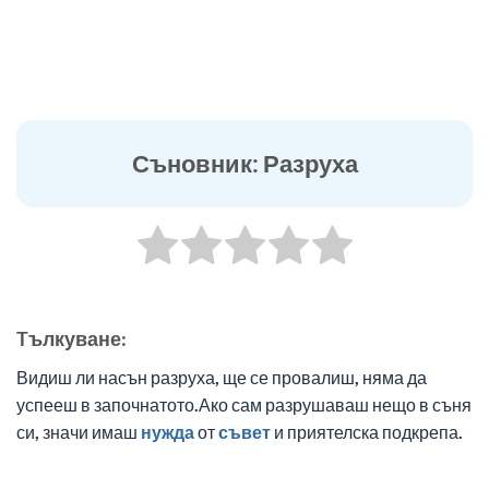
Съновник: Разруха
Tълкуване:
Видиш ли насън разруха, ще се провалиш, няма да
успееш в започнатото.Ако сам разрушаваш нещо в съня
си, значи имаш
нужда
от
съвет
и приятелска подкрепа.