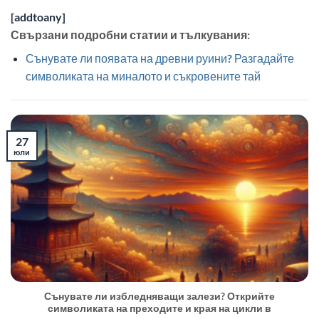
[addtoany]
Свързани подробни статии и тълкувания:
Сънувате ли появата на древни руини? Разгадайте
символиката на миналото и съкровените тай
27
юли
Сънувате ли избледняващи залези? Открийте
символиката на преходите и края на цикли в