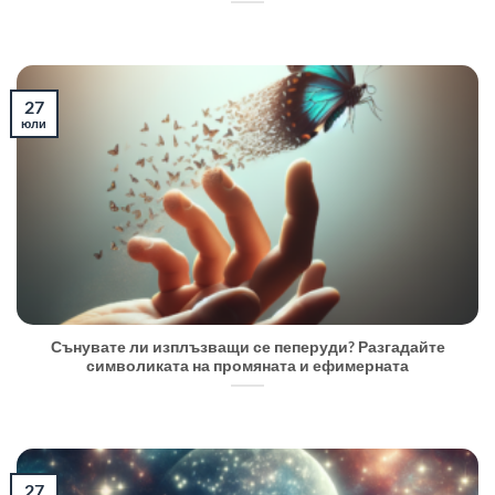
27
юли
Сънувате ли изплъзващи се пеперуди? Разгадайте
символиката на промяната и ефимерната
27