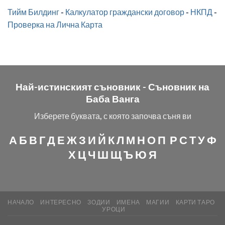
Тийм Билдинг
-
Калкулатор граждански договор
-
НКПД
-
Проверка на Лична Карта
Най-истинският съновник -
Съновник на
Баба Ванга
Изберете буквата, с която започва съня ви
А
Б
В
Г
Д
Е
Ж
З
И
Й
К
Л
М
Н
О
П
Р
С
Т
У
Ф
Х
Ц
Ч
Ш
Щ
Ъ
Ю
Я
НАЧАЛО
ИНТЕРЕСНО
ЗОДИИ
ИМЕНА
МАГИИ
КАРТИ ТАРО
УРОЦИ