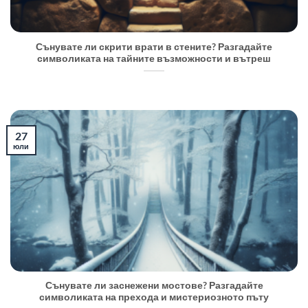
Сънувате ли скрити врати в стените? Разгадайте
символиката на тайните възможности и вътреш
27
юли
Сънувате ли заснежени мостове? Разгадайте
символиката на прехода и мистериозното пъту