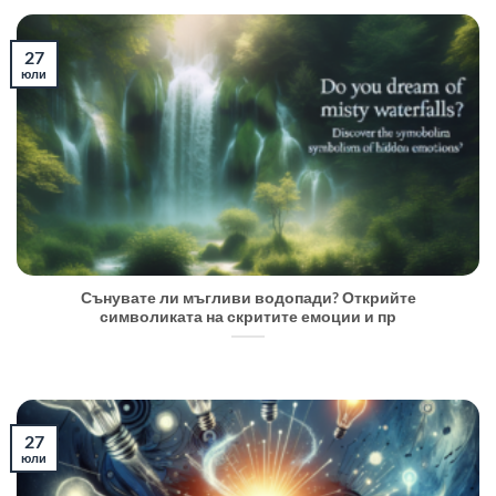
27
юли
Сънувате ли мъгливи водопади? Открийте
символиката на скритите емоции и пр
27
юли