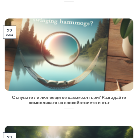
27
юли
Сънувате ли люлеещи се хамаксалтъри? Разгадайте
символиката на спокойствието и вът
27