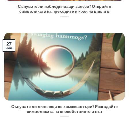
Сънувате ли избледняващи залези? Открийте
символиката на преходите и края на цикли в
27
юли
Сънувате ли люлеещи се хамаксалтъри? Разгадайте
символиката на спокойствието и вът