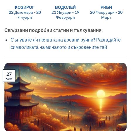
КОЗИРОГ
ВОДОЛЕЙ
РИБИ
22 Декември - 20
21 Януари - 19
20 Февруари - 20
Януари
Февруари
Март
Свързани подробни статии и тълкувания:
Сънувате ли появата на древни руини? Разгадайте
символиката на миналото и съкровените тай
27
юли